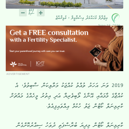
އިޖްދާލް މުހައްމަދު އިސްމާއީލް ، މުޅިރާއްޖެ
June 19, 2026
ADVERTISEMENT
2019 ވަނަ އަހަރު ތުއްތު ކުއްޖަކު މަރާލިކަން ސާބިތުވެ، އެ
ކުއްޖާގެ މާމައާއި އޭނާގެ ލޯބިވެރިޔާ އަދި އިތުރު މީހެއްގެ މައްޗަށް
ކްރިމިނަލް ކޯޓުން ޖަލު ހުކުމް އިއްވައިފިއެވެ.
ކްރިމިނަލް ކޯޓުން މިދިޔަ ބުރާސްފަތި ދުވަހު ސިއްރުކޮށްގެން