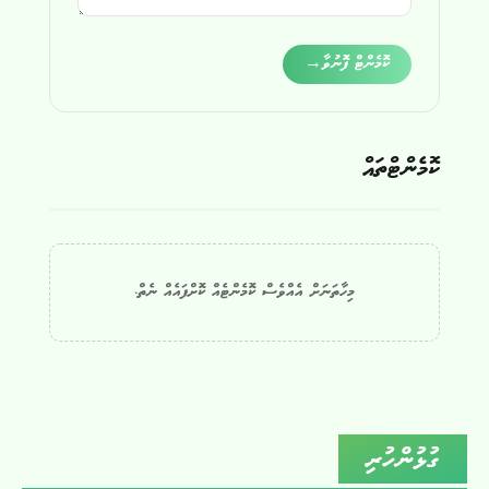
Alternative:
ކޮމެންޓް ފޮނުވާ
→
ކޮމެންޓްތައް
މިހާތަނަށް އެއްވެސް ކޮމެންޓެއް ކޮށްފައެއް ނެތް.
ގުޅުންހުރި