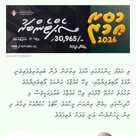
ADVERTISEMENT
މި އަމަލު ހިންގުމުގައި މާމަގެ އިތުރުން ދެން ބައިވެރިވެފައިވަނީ
މާމަގެ ލޯބިވެރިޔާއާއި، ވިހޭ ކުއްޖާގެ މަންމަގެ ލޯބިވެރިޔާއެވެ.
ތުހުމަތު ކުރެވޭ ގޮތުގައި ވިހޭ ކުއްޖާގެ ބައްޕައަކީވެސް މި
ހާދިސާގައި ހިމެނޭ ތިންވަނަ މީހާއެވެ. ކޯޓުގެ ހުކުމާއެކު މިހާރު މި
ތިން މީހުންވެސް ވަނީ ޖަލަށް ލެވިފައެވެ.