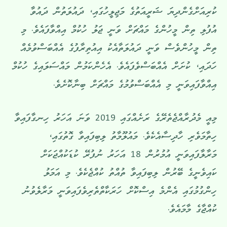
ކުރިއަށްގެންދިޔަ ޝަރީއަތުގެ މަޖިލީހުގައި، ދައުލަތުން ދައުވާ
އުފުލި ތިން މީހުންގެ މައްޗަށް ވަނީ ޖަލު ހުކުމް އިއްވާފައެވެ. މި
ތިން މީހުންވެސް ވަނީ ދައުލަތާއެކު އިއުތިރާފުގެ އެއްބަސްވުމެއް
ހަދައި، ކުށަށް އެއްބަސްވެފައެވެ. އެހެންކަމުން މައްސަލައިގެ ހުކުމް
އިއްވާފައިވަނީ މި އެއްބަސްވުމުގެ މައްޗަށް ބިނާކޮށެވެ.
މިއީ މެދުރާއްޖެތެރޭގެ ރަށެއްގައި 2019 ވަނަ އަހަރު ހިނގާފައިވާ
ހިތާމަވެރި ހާދިސާއެކެވެ. މައުލޫމާތު ލިބިފައިވާ ގޮތުގައި،
މަރާލާފައިވަނީ އުމުރުން 18 އަހަރު ނުފުރޭ ކުޑަކުއްޖަކަށް
ކައިވެނީގެ ބޭރުން ލިބިފައިވާ ތުއްތު ކުއްޖެކެވެ. މި އަމަލު
ހިންގުމުގައި އެންމެ އިސްކޮށް ހަރަކާތްތެރިވެފައިވަނީ މަރާލެވުނު
ކުއްޖާގެ މާމައެވެ.