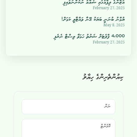
އަޒާންގެ ދިފާއުގައި ޝުއާއު ނުކުންނަވައިފި
February 27, 2025
ޔުމްނު ބުނަނީ ބަޔަކު އޭނާ ވައްޓާލީ ކަމަށް!
May 8, 2025
4،000 ފްލެޓަށް ޝަރުތު ހަމަވާ ލިސްޓް ނެރެފި
February 27, 2025
ކިޔުންތެރިންގެ ހިޔާލު