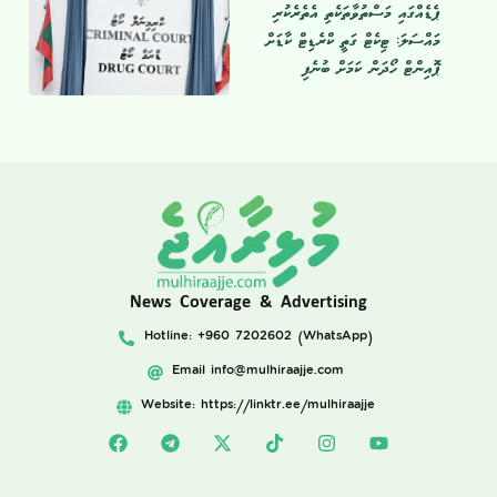
ޕެޑެއްގައި މަސްތުވާތަކެތި އެތެރެކުރި
މައްސަލަ: ޓިކެޓް ގަތީ ކްރެޑިޓް ކާޑަށް
ޕޮއިންޓް ހޯދަން ކަމަށް ބުނެފި
News Coverage & Advertising
Hotline: +960 7202602 (WhatsApp)
Email
info@mulhiraajje.com
Website: https://linktr.ee/mulhiraajje