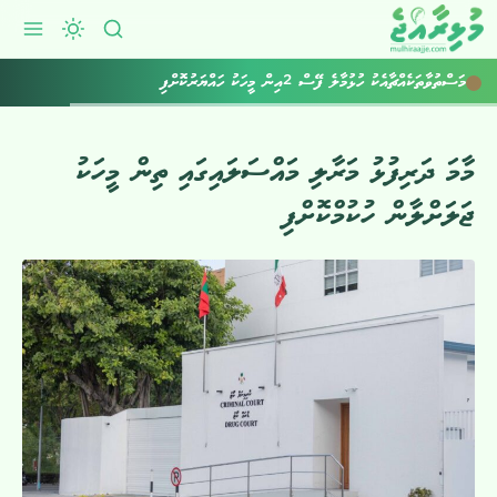
މަސްތުވާތަކެއްޗާއެކު ހުޅުމާލެ ފޭސް 2އިން މީހަކު ހައްޔަރުކޮށްފި
މާމަ ދަރިފުޅު މަރާލި މައްސަލައިގައި ތިން މީހަކު
ޖަލަށްލާން ހުކުމްކޮށްފި