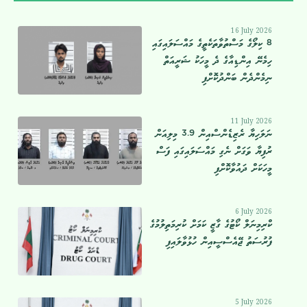
16 July 2026
8 ކިލޯގެ މަސްތުވާތަކެތީގެ މައްސަލައިގައި
ހިމެނޭ އިންޑިއާގެ ދެ މީހަކު ޝަރީއަތް
ނިމެންދެން ބަންދުކޮށްފި
11 July 2026
ނަލަހިޔާ ރެޒިޑެންސްއިން 3.9 މިލިއަން
ރުފިޔާ ވަގަށް ނެގި މައްސަލައިގައި ފަސް
މީހަކަށް ދައުވާކޮށްފި
6 July 2026
ކްރިމިނަލް ކޯޓުގެ ގާޒީ ކަމަށް ކުރިމަތިލުމުގެ
ފުރުސަތު ޖޭއެސްސީއިން ހުޅުވާލައިފި
5 July 2026