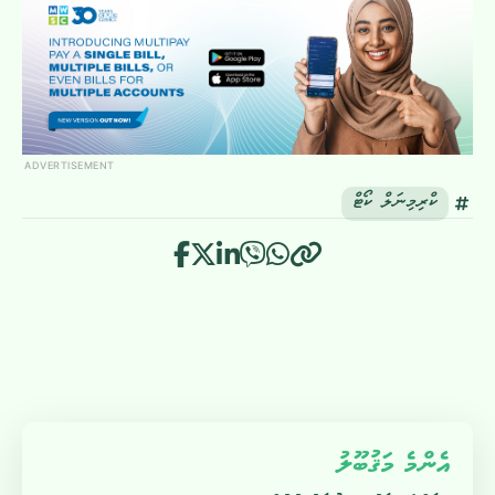
ADVERTISEMENT
ކްރިމިނަލް ކޯޓް
އެންމެ މަޤުބޫލު