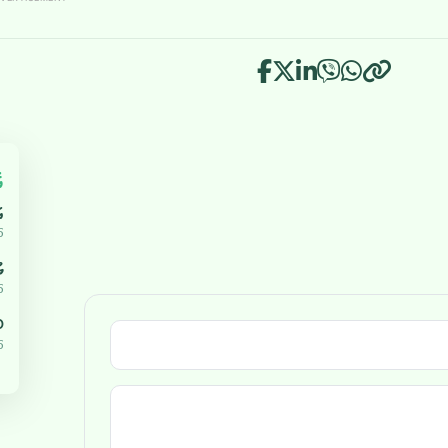
އ
އ
5
ޔ
5
،000
5