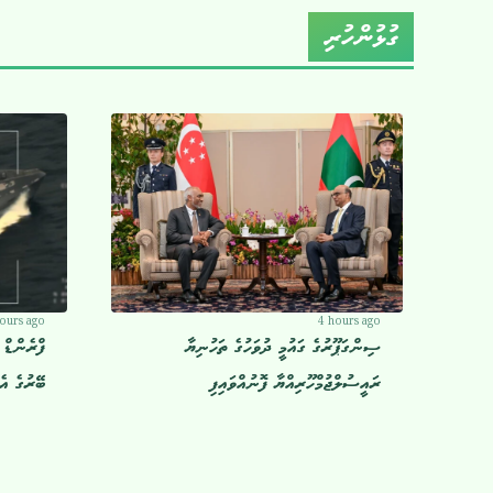
ގުޅުންހުރި
ours ago
4 hours ago
ސިންގަޕޫރުގެ ގައުމީ ދުވަހުގެ ތަހުނިޔާ
ރައީސުލްޖުމްހޫރިއްޔާ ފޮނުއްވައިފި
ބޭރުގެ އެ