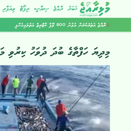
ޚަބަރު
ރާއްޖެ
ސިޔާސީ
ރިޕޯޓް
ވިޔަފާރި
ފްރެންޑް 4 ދޯނިން ގެއްލުނު މީހުން ހޯދަން ބޭރުގެ އެހީތެރިކަން ހޯދަނީ
ރާއްޖެ އެތެރެކުރަން އުޅުނު 800 ވޭޕް ކާޓްރިޖް އަތުލައިގެންފި
މިދިޔަ ހަފްތާގެ ބުދަ ދުވަހު ކިރުވި މަ