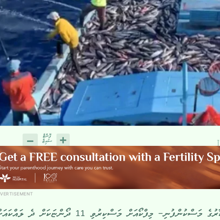
VERTISEMENT
މިދިޔަ ހަފްތާގެ ބުދަ ދުވަހު ސަރުކާރުގެ މަސްކުންފުނި– މިފްކޯއަށް މަސްކިރުވި 11 ދޯންޏަކަށް ދެ ލައްކަ