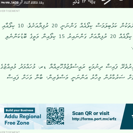
VERTISEMENT
އަގުތަކަށް ބަލާއިރު މިފްކޯގެ ބަނދަރުތަކުން ކަޅުބިލަމަސް ކިލޯއެއް ގަންނަނީ 20 ރުފިޔާއަށެވެ. 10 ކިލޯއާއި
15 ކިލޯއާ ދެމެދުގެ ބޮޑު ކަންނެލި ކިލޯއެއް 20 ރުފިޔާއަށް ގަންނައިރު 15 ކިލޯއިން މަތީގެ ބޮޑުކަންނެލި
ން ބާނާ މަހަށް 48 ގަޑިއިރުތެރޭ ފައިސާ ދިނުމަކީ ރައީސުލްޖުމްހޫރިއްޔާ ޑރ. މުހައްމަދު މުއިއްޒުގެ
ގޮތަށް ސަރުކާރުން މިހާރު އަންނަނީ މަސްވެރިން، ބާނާ މަހަށް ފައިސާ
VERTISEMENT