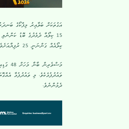
ކިލޯއެއް ގަންނަނީ 25 ރުފިޔާއަށެވެ.
މަސްވެރި
ވައުދުފުޅެކެވެ. މި ވައުދުފުޅާ އެއް
ދެމުންނެވެ.