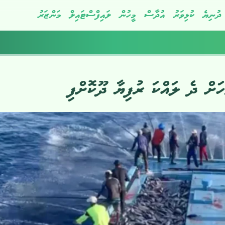
ދުނިޔެ
ކުޅިވަރު
އުދާސް
މީހުން
ލައިފްސްޓައިލް
މަންޒަރު
ހަށް ދެ ލައްކަ ރުފިޔާ ދޫކޮށްފި