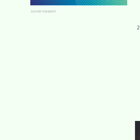
ADVERTISEMENT
ޖުމްލަ 254،880