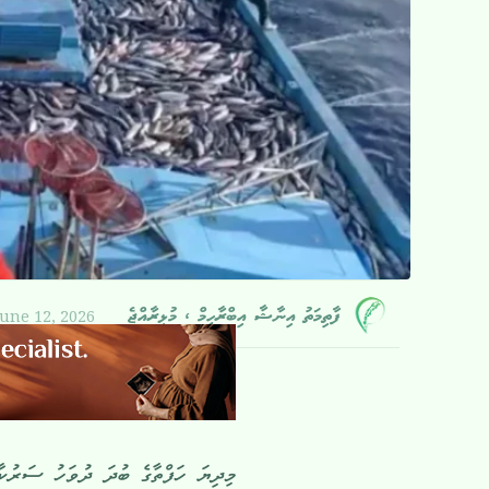
June 12, 2026
ފާތިމަތު އިނާޝާ އިބްރާހީމް ، މުޅިރާއްޖެ