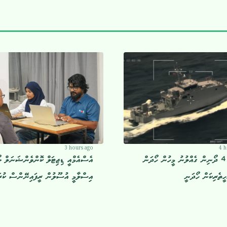
3 hours ago
4 h
ފްރެންޑް 4 ދޯނިން ގެއްލުނު މީހުން ހޯދަން
އެސްއެމްއީ ޑިޖިޓަލް ކޮންވެންޝަނަލް ލ
ހީތެރިކަން ހޯދަނީ
އިސްލާމީ އުސޫލުން ރީފައިނޭންސް ކުރ