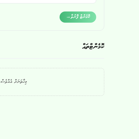
Alternative:
ކޮމެންޓް ފޮނުވާ
→
ކޮމެންޓްތައް
މިހާތަނަށް އެއްވެސް ކ