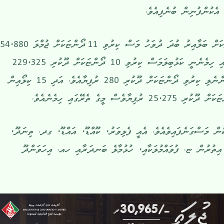
 އެކުންފުނިން ބުނެފިއެވެ.
މިފްކޯއިން އާއްމުކޮށްފައިވާ ހިސާބުތަކަށް ބަލާއިރު ބުދަ ދުވަހު މަސް ކިރުވި 11 ދޯންޏަކަށް 
ރުުފިޔާ ދޫކޮށްފައިވެއެވެ. އޭގެ ތެރޭގައި ހިމެނެނީ ކަޅުބިލަމަސް ކިރުވި 10 ދޯންޏަކަށް ދޫކުރި 229،325
ރުފިޔާއާއި، 10 ކިލޯއިން މަތީގެ ކަންނެލި ކިރުވި ދޯންޏަކަށް ދޫކުރި 280 ރުފިޔާއެވެ. އަދި 15 ކިލޯއިން
ް މީގެ ތެރޭގައި ހިމެނެއެވެ.
ން މަސްގަނެފައިވެއެވެ. އެއީ ފެލިވަރު، ކޫއްޑޫ، އައްޑޫ، ގދ. ތިނަދޫ،
އިތުރުން ޏ. ފުވައްމުލަކާއި، ހުޅުމާލެ ބަނދަރާއި ހއ. އިހަވަންދޫ