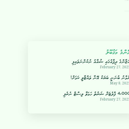
ެންމެ މަޤުބޫލު
ަޒާންގެ ދިފާއުގައި ޝުއާއު ނުކުންނަވައިފި
February 27, 202
ުމްނު ބުނަނީ ބަޔަކު އޭނާ ވައްޓާލީ ކަމަށް!
May 8, 202
4 ފްލެޓަށް ޝަރުތު ހަމަވާ ލިސްޓް ނެރެފި
February 27, 202