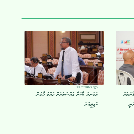
30 minutes ago
ޯނުތައް
އުޅަނދު ޓޯކުރާ މައްސަލައަށް ހައްލު ހޯދަން
ަނީ
ކޮމިޓީއަށް