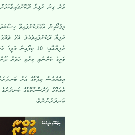
ވުރެ ގިނަ ރުފިޔާ ދޫކޮށްފައިވާކަމަށް
މަތީގެ ކަންނެލި ކިރުވި ހަތަރު ދޯންޏަކަށް ދޫކުރި 25،275 ރުފިޔާވެސ
އިއްޔެވެސް މިފްކޯގެ އަށް ބަނދަރަކު
އެއަތޮޅު ފަރެސްމާތޮޑާގެ ބަނދަރުގެ 
ބަނދަރުންނެވެ.