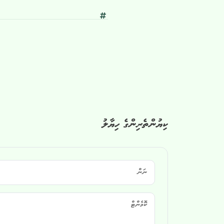
ކިޔުންތެރިންގެ ހިޔާލު