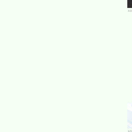
AD
AD