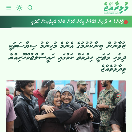
ފްރެންޑް 4 ދޯނިން ގެއްލުނު މީހުން ހޯދަން ބޭރުގެ އެހީތެރިކަން ހޯދަނީ
އެކިހިސާބަށް ވިއްސާރަ ކުރުމާއެކު ގުގުރާނެ: މެޓް
ޒުވާނުން ބިނާކުރުމުގެ އެންމެ މުހިންމު ސިޔާސަތަކީ
ދިވެހި ވަޠަނީ ޚިދުމަތް ކަމުގައި ރައީސުލްޖުމްހޫރިއްޔާ
ވިދާޅުވެއްޖެ