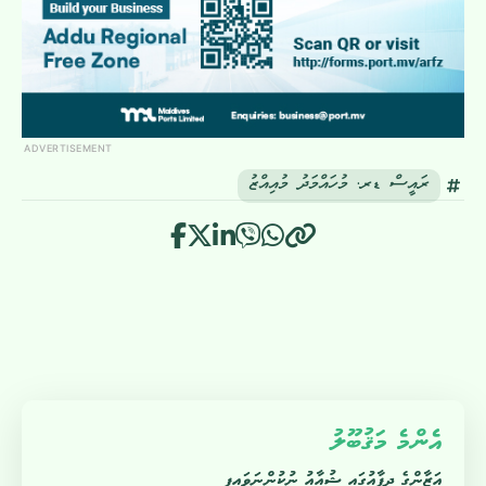
ADVERTISEMENT
ރައީސް ޑރ. މުހައްމަދު މުއިއްޒު
އެންމެ މަޤުބޫލު
އަޒާންގެ ދިފާއުގައި ޝުއާއު ނުކުންނަވައިފި