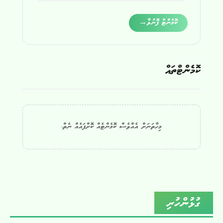
Alternative:
ކޮމެންޓް ފޮނުވާ
→
ކޮމެންޓްތައް
މިހާތަނަށް އެއްވެސް ކޮމެންޓެއް ކޮށްފައެއް ނެތް.
ގުޅުންހުރި