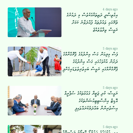
4 days ago
އިގުތިސާދީ ދަތިތަކާއެކުވެސް މި ދައުރުގެ
ތެރޭގައި ވައުދުތައް ފުއްދަވާނެ ކަމަށް
ރައީސް ވިދާޅުވެއްޖެ
5 days ago
ފަސް މިލިއަން ގަސް އިންދުމުގެ ޕްރޮގްރާމްގެ
ދަށުން އުކުޅަހުގައި ގަސް އިންދުމުގެ
ޕްރޮގްރާމްގައި ރައީސް ބައިވެރިވެވަޑައިގެންފި
5 days ago
ރައީސް، ކުދި ޖަޒީރާ ޤައުމުތަކުގެ ސުޕްރީމް
އޮޑިޓް އިންސްޓިޓިއުޝަންތަކުގެ
އިސްވެރިންނާ ބައްދަލުކުރައްވައިފި
5 days ago
އއ. އުކުޅަހުގެ އައުޓްޑޯ ވޮލީކޯޓު ރަސްމީކޮށް