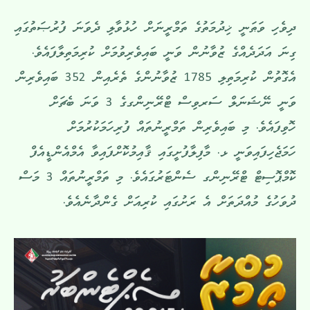
ދިވެހި ވަޠަނީ ޚިދުމަތުގެ ތަމްރީނަށް ހުޅުވާލި ދެވަނަ ފުރުޞަތުގައި
ގިނަ އަދަދެއްގެ ޒުވާނުން ވަނީ ބައިވެރިވުމަށް ކުރިމަތިލާފައެވެ.
އެގޮތުން ކުރިމަތިލި 1785 ޒުވާނުންގެ ތެރެއިން 352 ބައިވެރިން
ވަނީ ނޭޝަނަލް ސަރވިސް ޓްރޭނިންގގެ 3 ވަނަ ބެޗަށް
ހޮވިފައެވެ. މި ބައިވެރިން ތަމްރީނުތައް ފުރިހަމަކުރުމަށް
ހަމަޖެހިފައިވަނީ ޅ. މާފިލާފުށީގައި ޤާއިމުކޮށްފައިވާ އެމްއެންޑީއެފް
ކޮމްޕޮސިޓް ޓްރޭނިންގ ސެންޓަރުގައެވެ. މި ތަމްރީނުތައް 3 މަސް
ދުވަހުގެ މުއްދަތަށް އެ ރަށުގައި ކުރިއަށް ގެންދާނެއެވެ.