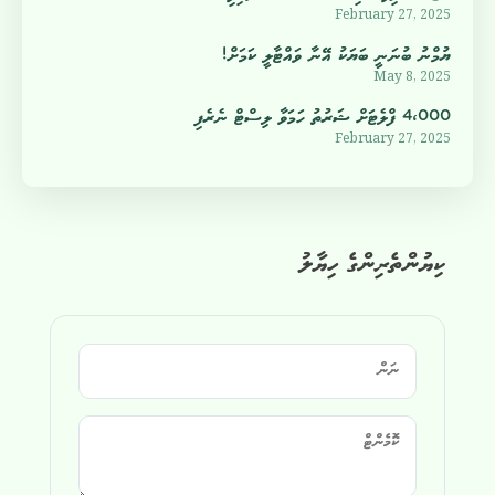
February 27, 2025
ޔުމްނު ބުނަނީ ބަޔަކު އޭނާ ވައްޓާލީ ކަމަށް!
May 8, 2025
4،000 ފްލެޓަށް ޝަރުތު ހަމަވާ ލިސްޓް ނެރެފި
February 27, 2025
ކިޔުންތެރިންގެ ހިޔާލު