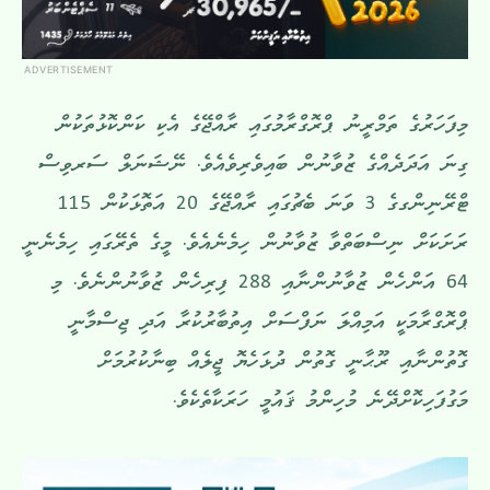
ADVERTISEMENT
މިފަހަރުގެ ތަމްރީނު ޕްރޮގްރާމުގައި ރާއްޖޭގެ އެކި ކަންކޮޅުތަކުން
ގިނަ އަދަދެއްގެ ޒުވާނުން ބައިވެރިވެއެވެ. ނޭޝަނަލް ސަރވިސް
ޓްރޭނިންގގެ 3 ވަނަ ބެޗުގައި ރާއްޖޭގެ 20 އަތޮޅަކުން 115
ރަށަކަށް ނިސްބަތްވާ ޒުވާނުން ހިމެނެއެވެ. މީގެ ތެރޭގައި ހިމެނެނީ
64 އަންހެން ޒުވާނުންނާއި 288 ފިރިހެން ޒުވާނުންނެވެ. މި
ޕްރޮގްރާމަކީ އަމިއްލަ ނަފްސަށް އިތުބާރުކުރާ އަދި ޖިސްމާނީ
ގޮތުންނާއި ރޫޙާނީ ގޮތުން ދުޅަހެޔޮ ޖީލެއް ބިނާކުރުމަށް
މަގުފަހިކޮށްދޭނެ މުހިންމު ޤައުމީ ހަރަކާތެކެވެ.