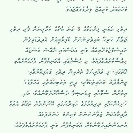
މުޙައްމަދު މުޢިއްޒު ވިދާޅުވެއްޖެއެވެ.
ދިވެހި ވަޠަނީ ޚިދުމަތުގެ 3 ވަނަ ބެޗުގެ ތަމްރީނަށް ފުރި ދިވެހި
ޒުވާން ހުރިހާ ބައިވެރިންނަށް ކާމިޔާބީއަށް އެދިވަޑައިގެން
ރައީސުލްޖުމްހޫރިއްޔާ ވަނީ އެކްސްގައި ޚާއްޞަ މެސެޖެއް
ހިއްސާކުރައްވާފައެވެ. މި މެސެޖުގައި އެމަނިކުފާނު ފާހަގަކުރެއްވި
ގޮތުގައި، މި ތަމްރީނުގެ ތެރެއިން ދިވެހި ޤައުމިއްޔަތާއި،
ޒިންމާދާރު ރައްޔިތުކަމާއި، ދީނީ ތަރުބިއްޔަތާއި އަޚްލާޤުގެ
އިތުރުން ސުލޫކާއި ލީޑަރޝިޕް ދަސްކޮށްދެވޭނެއެވެ. އަދި
ހަށިހެޔޮކަމާއި ދިރިއުޅުމުގެ މައިދާނުގައި ބޭނުންވާނެ ތަފާތު އެތައް
ދާއިރާއަކުން ޒުވާނުންނަށް މުހިންމު ހުނަރުތަކެއް
އުނގަންނައިދެވޭނެކަން އެމަނިކުފާނު ވަނީ ފާހަގަކުރައްވާފައެވެ.