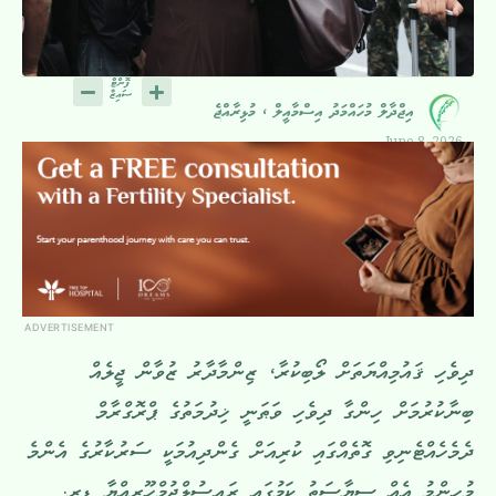
އިޖްދާލް މުހައްމަދު އިސްމާއީލް ، މުޅިރާއްޖެ
June 8, 2026
ADVERTISEMENT
ދިވެހި ޤައުމިއްޔަތަށް ލޯބިކުރާ، ޒިންމާދާރު ޒުވާން ޖީލެއް
ބިނާކުރުމަށް ހިންގާ ދިވެހި ވަޠަނީ ޚިދުމަތުގެ ޕްރޮގްރާމް
ދެމެހެއްޓެނިވި ގޮތެއްގައި ކުރިއަށް ގެންދިއުމަކީ ސަރުކާރުގެ އެންމެ
މުހިންމު އެއް ސިޔާސަތު ކަމުގައި ރައީސުލްޖުމްހޫރިއްޔާ ޑރ.