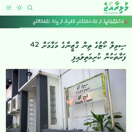
މަސްތުވާތަކެތީގެ ދެ މައްސަލައެއްގައި މާލެއިން ދެ މީހަކު ހައްޔަރުކޮށްފި
ސިވިލް ކޯޓުގެ ތިން ގާޒީންގެ މަގާމަށް 42
ފަރާތަކުން ކުރިމަތިލައިފި