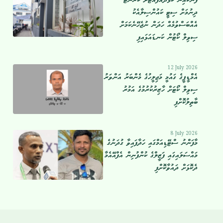
ފެނަކައިން ކުޅުދުއްފުއްޓަށް ކަރަންޓު
ދިނުމަށް ސިޓީ ކައުންސިލާއެކު
އެއްބަސްވުމެއް ހަދަން ނުޖެހޭނެކަމަށް
ސިވިލް ކޯޓުން ކަނޑައަޅައިފި
12 July 2026
އެމްޑީޕީގެ ގައުމީ މަޖިލީހުގެ މެންބަރު އަންވަރު
ސިވިލް ކޯޓަށް ހާޒިރުކުރުމުގެ އަމުރު
ބާތިލުކޮށްފި
8 July 2026
މާފަންނު ސްޓޭޑިއަމްގައި ހަދާފައިވާ ގުދަނުގެ
މައްސަލައިގައި ފަޒީލްގެ ކުންފުނިން އެފްއޭއެމާ
ދެކޮޅަށް ދައުވާކޮށްފި