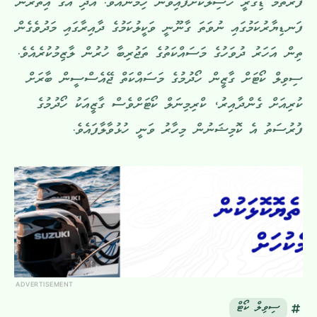
ފުރަތަމަ ޑިގްރީ ހާސިލުކޮށްފައިވުން ހިމެނެއެވެ. އަދި އޭގެ އިތުރުން
ފަނޑިޔާރުކަމުގައި ނުވަތަ ގާނޫނީ ވަކީލުކަމުގެ ދާއިރާގައި މަދުވެގެން
ތިން އަހަރު ދުވަހުގެ މަސައްކަތުގެ ތަޖުރިބާ ހުރުން ލާޒިމުކުރެއެވެ.
ސިވިލް ކޯޓަށް ގާޒީން ހޯދުމުގެ މަސައްކަތް ޖޭއެސްސީން ބާރަށް
ކުރިއަށް ގެންދާއިރު، ކްރިމިނަލް ކޯޓަށްވެސް ގާޒީއަކު ހޯދުމުގެ
ފުރުސަތު އެ ކޮމިޝަނުން މިހާރު ވަނީ ހުޅުވާލާފައެވެ.
ADVERTISEMENT
ސިވިލް ކޯޓް