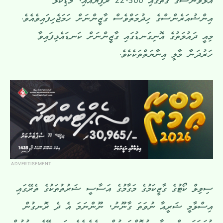
އެލަވަންސްގެ ގޮތުގައި 22،300 ރުފިޔާއާއި، މެޑިކަލް
އިންޝުއަރެންސްގެ ހިދުމަތްވެސް ގާޒީންނަށް ހަމަޖެހިފައިވެއެވެ.
މިއީ ދައުލަތުގެ އޮނިގަނޑުގައި ގާޒީންނަށް ކަނޑައެޅިފައިވާ
ހަރުދަނާ މާލީ އިނާޔަތްތަކެކެވެ.
ADVERTISEMENT
ސިވިލް ކޯޓުގެ ގާޒީކަމުގެ މަގާމުގެ އަސާސީ ޝަރުތުތަކުގެ ތެރޭގައި
އިސްލާމީ ޝަރީއާ ނުވަތަ ގާނޫނު، ނޫންނަމަ އެ ދެ ރޮނގުން