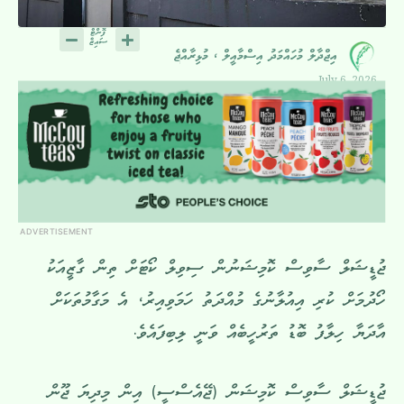
އިޖްދާލް މުހައްމަދު އިސްމާއީލް ، މުޅިރާއްޖެ
July 6, 2026
ADVERTISEMENT
ޖުޑީޝަލް ސާވިސް ކޮމިޝަނުން ސިވިލް ކޯޓަށް ތިން ގާޒީއަކު
ހޯދުމަށް ކުރި އިއުލާނުގެ މުއްދަތު ހަމަވިއިރު، އެ މަގާމުތަކަށް
އާދަޔާ ހިލާފު ބޮޑު ތަރުހީބެއް ވަނީ ލިބިފައެވެ.
ޖުޑީޝަލް ސާވިސް ކޮމިޝަން (ޖޭއެސްސީ) އިން މިދިޔަ ޖޫން