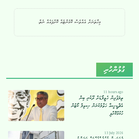
މިހާތަނަށް އެއްވެސް ކޮމެންޓެއް ކޮށްފައެއް ނެތް.
ގުޅުންހުރި
11 hours ago
ތިލަފުށިން ހެވީލޯޑަށް ދޫކުރި ބިން
އެޗްޑީސީއާ ހަވާލުކުރަން ސިވިލް ކޯޓުން
ހުކުމްކޮށްފި
13 July 2026