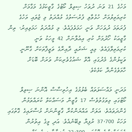
މަހުގެ 21 ވަނަ ދުވަހު ސިވިލް ކޯޓުގެ ގާޒީކަމުގެ މަގާމަށް
ކުރިމަތިލުމަށް ހުޅުވާލި ފުރުސަތުގެ މުއްދަތު މި ޖުލައި މަހުގެ
ފުރަތަމަ ދުވަހަށް ވަނީ ހަމަވެފައެވެ. މި މުއްދަތު ހަމަވިއިރު، ތިން
ގާޒީއަކު ހޯދުމަށް ކުރި އިއުލާނަށް 42 މީހަކު ވަނީ
ކުރިމަތިލާފައެވެ. މިއީ ޝަރުއީ ދާއިރާގެ ވަޒީފާތަކަށް ގާނޫނީ
ވަކީލުންގެ މެދުގައި އޮތް ޝައުގުވެރިކަން ވަރަށް ބޮޑަށް
ހާމަވެގެންދާ ކަމެކެވެ.
މަދަނީ މައްސަލަތައް ބެލުމުގެ އިހުތިސާސް އޮންނަ ސިވިލް
ކޯޓުގައި މިވަގުތުވެސް 17 ގާޒީން މަސައްކަތް ކުރައްވަމުން
ގެންދަވައެވެ. އަލަށް އައްޔަންކުރާ ގާޒީންނަށް މުސާރައިގެ ގޮތުގައި
މަހަކު 37،700 ރުފިޔާ ލިބޭނެއެވެ. އަދި މީގެ އިތުރުން