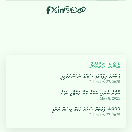
އެންމެ މަޤުބޫލު
އަޒާންގެ ދިފާއުގައި ޝުއާއު ނުކުންނަވައިފި
February 27, 2025
ޔުމްނު ބުނަނީ ބަޔަކު އޭނާ ވައްޓާލީ ކަމަށް!
May 8, 2025
4،000 ފްލެޓަށް ޝަރުތު ހަމަވާ ލިސްޓް ނެރެފި
February 27, 2025