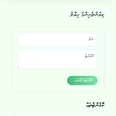
ކިޔުންތެރިންގެ ހިޔާލު
Alternative:
ކޮމެންޓް ފޮނުވާ
→
ކޮމެންޓްތައް