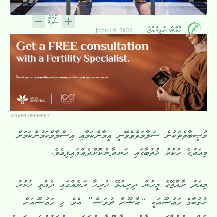
June 19, 2026
މުޢާޒް، މުޅިރާއްޖެ
ADVERTISEMENT
މުޞީބާތްތަކުން ސަލާމަތްވެވޭނީ އީމާންކަމާއި އިސްލާމްކަމުންކަމަށް
މިއަދުގެ ހުކުރު ޚުތުބާގައި ހަނދާންކޮށްދެއްވައިފިއެވެ.
މިއަދު ރާއްޖޭގެ މީހުން ދިރިއުޅޭ ހުރިހާ ރަށެއްގައި ދެއްވި ހުކުރު
ޚުތުބާގެ މަޢުޟޫއަކީ “ޢާޝޫރާ ދުވަސް” އެވެ. މި މަޢުޟޫއަށް