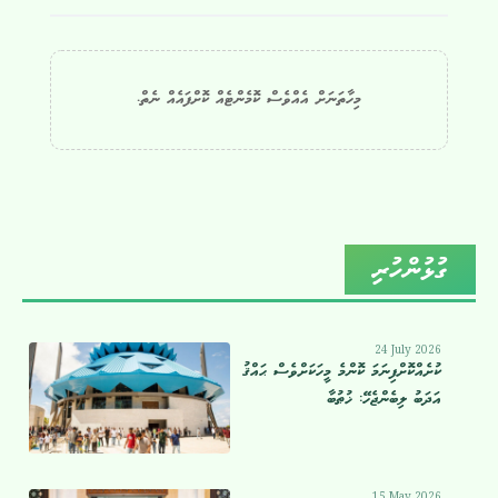
މިހާތަނަށް އެއްވެސް ކޮމެންޓެއް ކޮށްފައެއް ނެތް.
ގުޅުންހުރި
24 July 2026
ކުށެއްކޮށްފިނަމަ ކޮންމެ މީހަކަށްވެސް ޙައްޤު
އަދަބު ލިބެންޖެހޭ: ޚުޠުބާ
15 May 2026