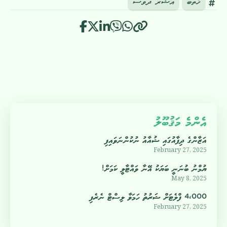
ޚުތުބާ
އާޝޫރާ ދުވަސް
އެންމެ މަޤުބޫލު
އަޒާންގެ ދިފާއުގައި ޝުއާއު ނުކުންނަވައިފި
February 27, 2025
ޔުމްނު ބުނަނީ ބަޔަކު އޭނާ ވައްޓާލީ ކަމަށް!
May 8, 2025
4،000 ފްލެޓަށް ޝަރުތު ހަމަވާ ލިސްޓް ނެރެފި
February 27, 2025