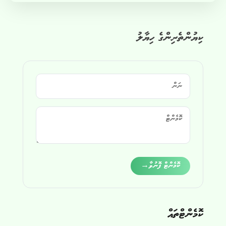
ކިޔުންތެރިންގެ ހިޔާލު
Alternative:
ކޮމެންޓް ފޮނުވާ
→
ކޮމެންޓްތައް