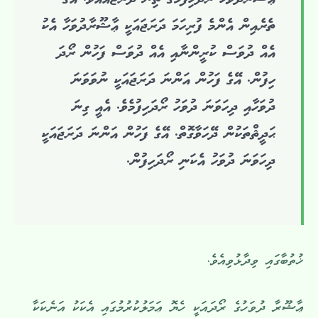
ތެރެއިން އެންމެ ފުރިހަމަ ދަރަޖައަކީ ޢާޝޫރާދުވަހާ އެކު
އެއް ދުވަސް ކުރީންނާއި އެއް ދުވަސް ފަހުން ރޯދަ
ހިފުން. އޭގެ ފަހުން އަންނަ ދަރަޖައަކީ ނުވަވަނަ
ދުވަހާއި ދިހަވަނަ ދުވަހު ރޯދަހިފުމެވެ. އެއީ ގިނަ
ޙަދީޘްތަކުން ދޭހަވާގޮތް. އޭގެ ފަހުން އަންނަ ދަރަޖައަކީ
ދިހަވަނަ ދުވަހު އެކަނި ރޯދަހިފުން.
ޚުތުބާގައި ވިދާޅުވިއެވެ.
ޢާޝޫރާ ދުވަހުގެ ރޯދައަކީ ހެޔޮ ޢަމަލުކުރުމުގައި އެކަކު އަނެކަކާ