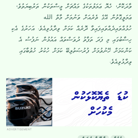
ވާދަކޮށް، ހެޔޮ ޢަމަލުތަކުގެ މައްޗަށް މީސްތަކުން ތަރުބިޔަތުވެ،
ޢަމަލީގޮތުން އޭގެ ތެރެއަށް ވަނުމަށް މާތް الله
ހުޅުއްވައިދެއްވައިފައިވާ ދޮރެއް ކަމަށް ވިދާޅުވިއެވެ. އަހަރުގެ އެކި
ހިސާބުގައި މި ފަދަ ތަފާތު ދުވަސްތައް އައުމުން ނަފުސު އެ
ކަންކަމަށް ހޭނުވުމަށް ފުރުޞަތުލިބޭ ކަމަށް ހުކުރު ޚުޠުބާގައި
ވިދާޅުވިއެވެ.
ADVERTISEMENT