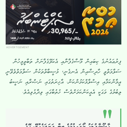
ADVERTISEMENT
ފިރުޢައުނުގެ ކިބައިން މޫސާގެފާނާއި އެކަލޭގެފާނަށް ތަބާވީމީހުން
ސަލާމަތްވީ ހާދިސާއިން އެނގެނީ، މުޞީބާތްތަކުން ސަލާމަތްވެވޭނީ
އީމާންކަމާއި އިސްލާމްކަމުންކަން. އާޚިރަތުގައި ނަޞްރާއި ނަޞީބު
ލިބުމުގެ މަގަކީ އެއީކަންކަމަށްވެސް ޚުތުބާގައި ވިދާޅުވިއެވެ.
ޢާޝޫރާދުވަހު ރޯދަހިފުމުގެ ތިން ދަރަޖައެއްވޭ. އޭގެ