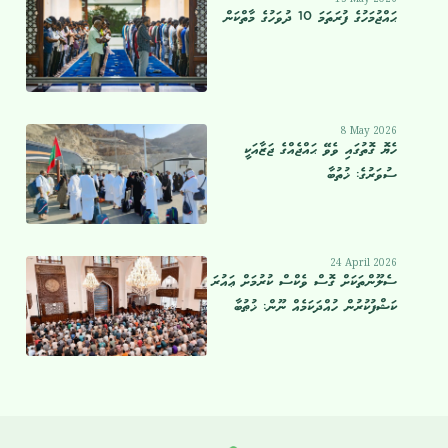
ޙައްޖުމަހުގެ ފުރަތަމަ 10 ދުވަހުގެ މާތްކަން
8 May 2026
ހެޔޮ ގޮތުގައި ވެވޭ ޙައްޖެއްގެ ޖަޒާއަކީ
ސުވަރުގެ: ޚުތުބާ
24 April 2026
ސެލޫންތަކަށް ގޮސް ވެކްސް ކުރުމަށް ޢައުރަ
ކަޝްފުކުރުން ހުއްދަކަމެއް ނޫން: ޚުޠުބާ