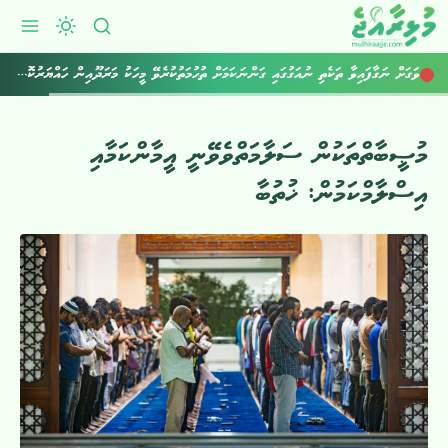
ވަގަށް ނަގާފައިވާ ތަކެތި ނުއަގުގައި ގަންނަކަމަށް ތުހުމަތުކުރެވޭ މީހަކު މަރަދޫއިން ހައްޔަރުކޮށްފި
މުޞީބާތްތަކުން ސަލާމަތްވެވޭނީ އީމާންކަމާއި
އިސްލާމްކަމުން: ޚުތުބާ