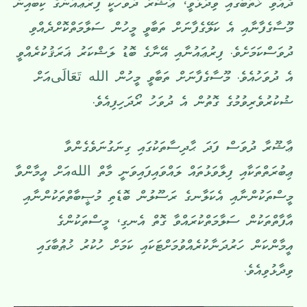
ދެއްވި ޚުތުބާގައި ވިދާޅުވީ، ޢާޝޫރާ ދުވަހަކީ ފިރުޢައުނުގެ ކިބައިން
މޫސާގެފާނާއި އެ ކަލޭގެފާނަށް ތަބާވީ މީހުން ސަލާމަތްކޮށްދެއްވި
ދުވަސްކަމަށެވެ. ފިރުޢައުނާއި އޭނާގެ ބޮޑު ލަޝްކަރު ޣަރަޤުކުރެއްވީ
އެ ދުވަހުއެވެ. މޫސާގެފާނަށް ތަބާވީ މީހުން الله تَعَالَىއަށް
ޝުކުރުވެރިވުމުގެ ގޮތުން އެ ދުވަހު ރޯދަހިފިއެވެ.
ޢާޝޫރާ ދުވަސް ފަދަ ޙާދިސާތަކުގައި ގިނަގުނަވެގެންވާ
ޢިބުރަތްތަކާއި ފިލާވަޅުތައް ލައްވައިފައިވަނީ މާތް اللهއަށް އީމާންވާ
މީސްތަކުންނާއި އެކަލާނގެ ރަސޫލުން ބޮޑެތި މުޞީބާތްތަކުންނާއި
އާފާތްތަކުން ސަލާމަތްކުރައްވާ ގޮތް އެނގި، މީސްތަކުންގެ
އީމާންކަން ހަރުދަނާކުރެއްވުމަށްޓަކައި ކަމަށް ހުކުރު ޚުޠުބާގައި
ވިދާޅުވިއެވެ.