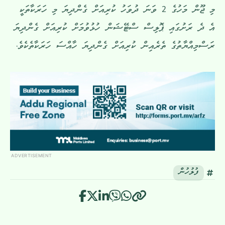
މި ޖޫން މަހުގެ 2 ވަނަ ދުވަހު ކުރިއަށް ގެންދިޔަ މި ހަރަކާތަކީ
އެ ދެ ރަށުގައި ޕޮލިސް ސްޓޭޝަން ހުޅުވުމަށް ކުރިއަށް ގެންދިޔަ
ރަސްމިއްޔާތުގެ ތެރެއިން ކުރިއަށް ގެންދިޔަ ހާއްސަ ހަރަކާތެކެވެ.
ADVERTISEMENT
ފުލުހުން