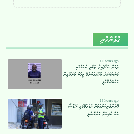
ގުޅުންހުރި
19 hours ago
ވަގަށް ނަގާފައިވާ ތަކެތި ނުއަގުގައި
ގަންނަކަމަށް ތުހުމަތުކުރެވޭ މީހަކު މަރަދޫއިން
ހައްޔަރުކޮށްފި
19 hours ago
ހޭލުންތެރިކުރުވުމަށް ހުޅުމާލޭގައި ރޯޑްޝޯ
އެއް ކުރިއަށް ގެންގޮސްފި