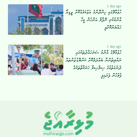
1 day ago
ހުޅުމާލޭގައި ހިންދޫންގެ އަޅުކަމެއްކޮށް ވީޑިއޯ
އާންމުކުރި ނޭޕާލް އަންހެން މީހާ
ހައްޔަރުކޮށްފި
1 day ago
ހުޅުމާލޭގެ އާންމު ސަރަހައްދުތަކުގައި
ރައްޔިތުންނާ ބައްދަލުކޮށް ކަންބޮޑުވުންތައް
ދެނެގަތުމުގެ ސިލްސިލާ ހަރަކާތްތަކެއް
ފުލުހުން ފަށައިފި