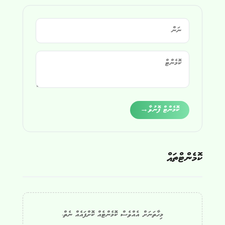
Alternative:
ކޮމެންޓް ފޮނުވާ
→
ކޮމެންޓްތައް
މިހާތަނަށް އެއްވެސް ކޮމެންޓެއް ކޮށްފައެއް ނެތް.