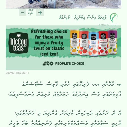
ފާތިމަތު އިނާޝާ އިބްރާހީމް ، މުޅިރާއްޖެ
June 6, 2026
ADVERTISEMENT
ބ. މާޅޮހާއި އއ. ފެރިދޫގައި ހުޅުވި ޕޮލިސް ސްޓޭޝަންގެ
ގޯތިތެރޭގައި ގަސް އިންދުމުގެ ހަރަކާތެއް ކުރިއަށް ގެންގޮސްފިއެވެ.
އެ ދެ ރަށުގައި ވަކިވަކިން ކުރިއަށް ގެންދިޔަ މި ހަރަކާތުގައި،
ދާހިލީ ސަލާމަތާއި މަސައްކަތްތެރިކަމާއި ފަންނިއްޔާތާ ބެހޭ ވަޒީރު