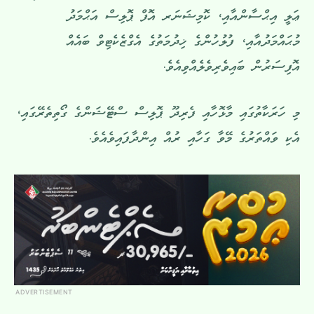
ޢަލީ އިޙްސާންއާއި، ކޮމިޝަނަރ އޮފް ޕޮލިސް އަޙްމަދު
މުޙައްމަދުއާއި، ފުލުހުންގެ ޚިދުމަތުގެ އެގްޒެކެޓިވް ބައެއް
އޮފިސަރުން ބައިވެރިވެލެއްވިއެވެ.
މި ހަރަކާތުގައި މާޅޮހާއި ފެރިދޫ ޕޮލިސް ސްޓޭޝަންގެ ގޯތިތެރޭގައި،
އެކި ވައްތަރުގެ މޭވާ ގަހާއި ރުއް އިންދާފައިވެއެވެ.
ADVERTISEMENT