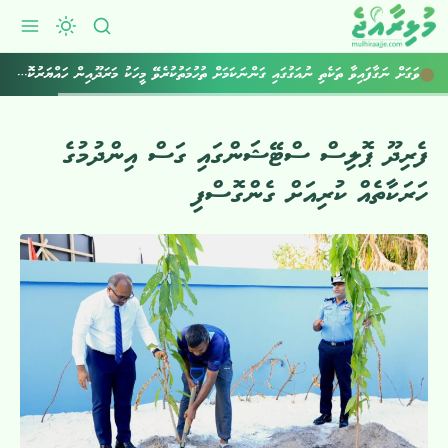
ވަގަށް ނަގާފައިވާ ތަކެތި ނުއަގުގައި ގަންނަކަމަށް ތުހުމަތުކުރެވޭ މީހަކު މަރަދޫއިން ހައްޔަރުކޮށްފި
ފެރިދޫ ޕޮލިސް ސްޓޭޝަންގައި ގަސް އިންދުމުގެ
ހަރަކާތެއް ކުރިއަށް ގެންގޮސްފި