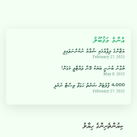
އެންމެ މަޤުބޫލު
އަޒާންގެ ދިފާއުގައި ޝުއާއު ނުކުންނަވައިފި
February 27, 2025
ޔުމްނު ބުނަނީ ބަޔަކު އޭނާ ވައްޓާލީ ކަމަށް!
May 8, 2025
4،000 ފްލެޓަށް ޝަރުތު ހަމަވާ ލިސްޓް ނެރެފި
February 27, 2025
ކިޔުންތެރިންގެ ހިޔާލު