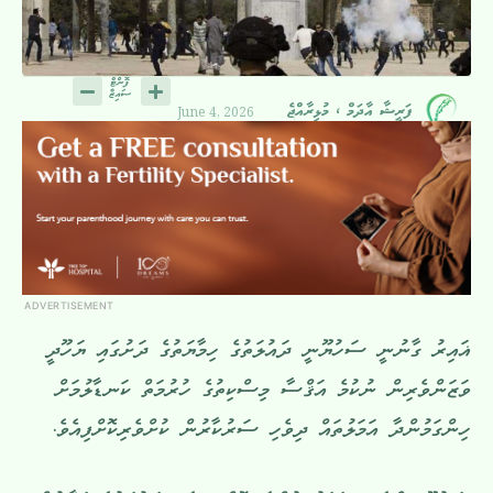
June 4, 2026
ފަރީޝާ އާދަމް ، މުޅިރާއްޖެ
ADVERTISEMENT
ޣައިރު ގާނުނީ ސަހުޔޫނީ ދައުލަތުގެ ހިމާޔަތުގެ ދަށުގައި ޔަހޫދީ
ވަޒަންވެރިން ނުކުމެ އަޤްސާ މިސްކިތުގެ ހުރުމަތް ކަނޑާލުމަށް
ހިންގަމުންދާ އަމަލުތައް ދިވެހި ސަރުކާރުން ކުށްވެރިކޮށްފިއެވެ.