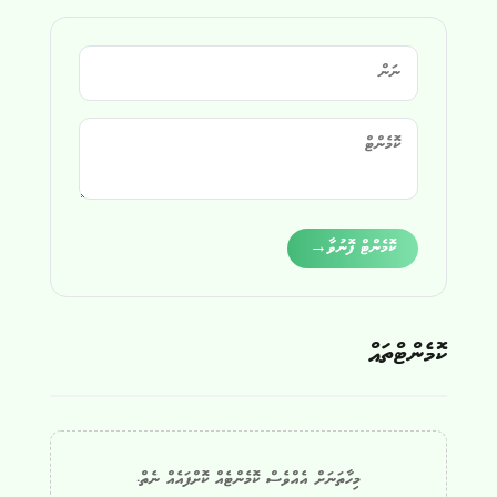
Alternative:
ކޮމެންޓް ފޮނުވާ
→
ކޮމެންޓްތައް
މިހާތަނަށް އެއްވެސް ކޮމެންޓެއް ކޮށްފައެއް ނެތް.