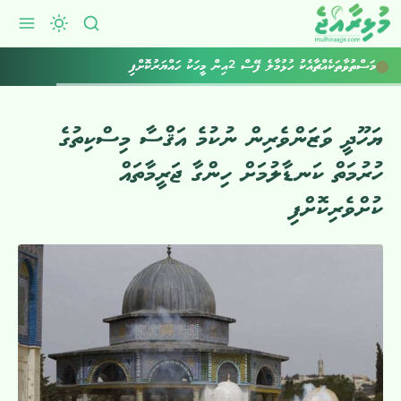
މަސްތުވާތަކެއްޗާއެކު ހުޅުމާލެ ފޭސް 2އިން މީހަކު ހައްޔަރުކޮށްފި
ޔަހޫދީ ވަޒަންވެރިން ނުކުމެ އަޤްސާ މިސްކިތުގެ
ހުރުމަތް ކަނޑާލުމަށް ހިންގާ ޖަރީމާތައް
ކުށްވެރިކޮށްފި