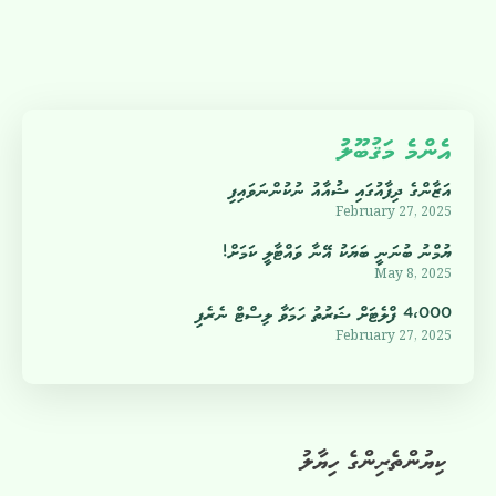
އެންމެ މަޤުބޫލު
އަޒާންގެ ދިފާއުގައި ޝުއާއު ނުކުންނަވައިފި
February 27, 2025
ޔުމްނު ބުނަނީ ބަޔަކު އޭނާ ވައްޓާލީ ކަމަށް!
May 8, 2025
4،000 ފްލެޓަށް ޝަރުތު ހަމަވާ ލިސްޓް ނެރެފި
February 27, 2025
ކިޔުންތެރިންގެ ހިޔާލު