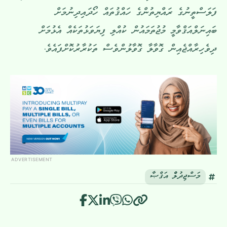
ފަލަސްތީނުގެ ރައްޔިތުންގެ ހައްޤުތައް ހޯދައިދިނުމަށް
ބައިނަލްއަޤްވާމީ މުޖުތަމައުން ކުއްލި ފިޔަވަޅުތަކެއް އެޅުމަށް
ދިވެހިރާއްޖެއިން ގޮވާލާ ގޮވާލުންވެސް ތަކުރާރުކޮށްފައެވެ.
ADVERTISEMENT
މަސްޖިދުލްް އަޤްޞާ