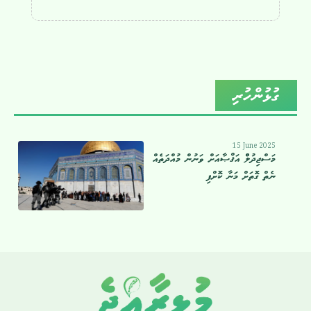
ގުޅުންހުރި
15 June 2025
މަސްޖިދުލްް އަޤްޞާއަށް ވަނުން މުއްދަތެއް
ނެތް ގޮތަށް މަނާ ކޮށްފި