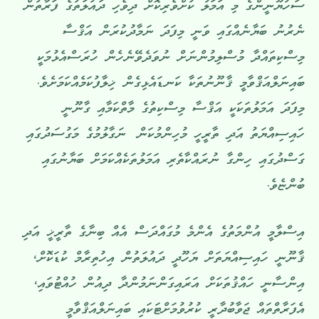
ސަހުޔޫނީންގެ މި އަމަލު ކުށްވެރިކޮށް ދިވެހި ދައުލަތުގެ ފަރާތުން
ނެރުނު ބަޔާނެއްގައި ވަނީ މިފަދަ ނަމާދުކުރަން އަޤްސާ
މިސްކިތައްދާ މުސްލިމުންނަށް ނުވަދެވޭނެހެން ހުރަސްއެޅުމަކީ
ބައިނަލްއަޤްވާމީ ޤާނޫނުތަކާ ކަނޑައެޅިގެން ޚިލާފުކަމެއްކަމަށެވެ.
މިފަދަ އަމަލުތަކަކީ އަޤްސާ މިސްކިތުގެ މާތްކަމާއި ގާނޫނީ
ހައިސިއްޔަތު އަދި ތާރީހީ މުހިންމުކަން ނަގާލުމުގެ މަގުސަދުގައި
ގަސްދުގައި ހިންގާ ނުރައްކާތެރި އަމަލުތަކެއްކަމަށް ބަޔާނުގައި
ބުންޏެވެ.
އިސްލާމީ އުންމަތުގެ އެންމެ މުގައްދަސް އެއް ބިނާގެ ތާރީޚީ އަދި
ޤާނޫނީ ހައިސިއްޔަތަށް ޔަހޫދީ ދައުލަތުން އިހުތިރާމް ކުޑަކޮށް،
އިންސާނީ ހައްޤުތަކަށް އަރައިގަންނަމުންދާ ދިއުން ހުއްޓުވައި،
އެފަރާތްތައް ޖަވާބުދާރީ ކުރުވުމަށްޓަކައި ބައިނަލްއަޤްވާމީ