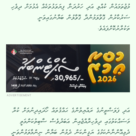
މުޖުތަމައުން ކުއްލި އަދި ހަރުދަނާ ފިޔަވަޅުތަކެއް އެޅުމަށް ދިވެހި
ސަރުކާރުން ގޮވާލަމުންދާ ގޮވާލުން ބަޔާނުގައިވަނީ
ތަކުރާރުކޮށްފައެވެ.
ADVERTISEMENT
އަދި ފަލަސްޠީނުގެ ރައްޔިތުންގެ ޙައްޤުތައް ހޯދައިދިނުމަށް ކުރާ
މަސައްކަތުގައި ދިވެހިރާއްޖެއިން އަބަދުވެސް ސާބިތުކަންމަތީ
ދެމިއޮންނާނެކަމުގެ ޔަޤީންކަން ދެމުން ބަޔާން ނިންމާލަމުންވަނީ