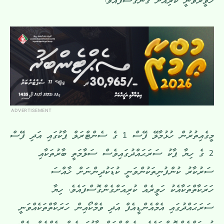
ހަވީރުވަނީ ކުރިއަށް ގެންގޮސްފައެވެ.
ADVERTISEMENT
މީގެއިތުރުން ހުޅުމާލޭ ފޭސް 1 ގެ ސެންޓްރަލް ޕާކުގައި އަދި ފޭސް
2 ގެ ހިޔާ ޕާކު ސަރަޙައްދުގައިވެސް ސަލާމަތީ ބާރުތަކާއި
ސަރުކާރު ކުންފުނިތަކުންވަނީ ކުޑަކުދިންނަށް ޚާއްސަ
ހަރަކާތްތަކާއެކު ހަވީރެއް ކުރިއަށްގެންގޮސްފައެވެ. ހިޔާ
ސަރަޙައްދުގައި އެމްއެންޑީއެފް އަދި ވެމްކޯއިން ހަރަކާތްތަކެއްވަނީ