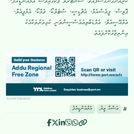
ކުރިއަށްގެންގޮސްފައެވެ. ސެންޓްރަލް ޕާކުގައިވެސް އެމްއެންޑީއެފް،
ޕޮލިސް، ޕީއެސްއެމް، އެޗްޑީސީ، ސްޓެލްކޯ، ވެމްކޯ، އެމްޕީއެލް،
އެމްއޭސީއެލް، އެމްޑަބްލިއުއެސްސީންވަނީ ކުޅިވަރުތަކާއެކު
އިންތިޒާމުކޮށްފައެވެ.
ADVERTISEMENT
އަޟްޙާ ޢީދު
އެމްއެންޑީއެފު