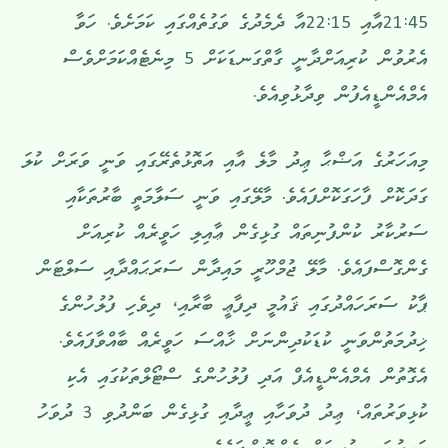
21:45އާއި 22:15އާ ދެމެދުގެ ވަގުތެއްގައި ކަމަށެވެ. ހަވާ
އެރުވުން ކުރިއަށްދާނީ ގާތްގަނޑަކަށް 5 މިނެޓެއްކަމަށްވެސް
އެމްއެންޑީއެފުން ވިދާޅުވިއެވެ.
މިއަހަރުގެ އަޟްޙާ ޢިދު މާލެ އާއި އަތޮޅުތެރޭގައި ވަނީ ވަރަށް ކުލަ
ގަދަކޮށް ފާހަގަކޮށްފައެވެ. މާލޭގައި ވަނީ ސަލާމަތީ ބާރުތަކާއި
ސަރުކާރު ކުންފުނިތައް ގުޅިގެން ޢާއިލި ހަވީރެއް ކުރިއަށް
ގެންގޮސްފައެވެ. މާލޭ ޖުމްހޫރީ މައިދާން ސަރަޙައްދާއި ސަލްޓަން
ޕާކު ސަރަހައްދުގައި ޤައުމީ ދިފާޢީ ބާރާއި، ދިވެހި ފުލުހުންގެ
ޚިދުމަތުންވަނީ ކުޑަކުދިންނަށް ޚާއްސަ ހަވީރެއް ބާއްވާފައެވެ.
އެގޮތުން އެމްއެންޑީއެފް އަދި ފުލުހުންގެ ސްޓޯލްތަކުގައި އެކި
ކުޅިވަރުތައް، ޢިދު ދުވަހާއި ޢީދާއި ގުޅިގެން ބަންދުވި 3 ދުވަހު