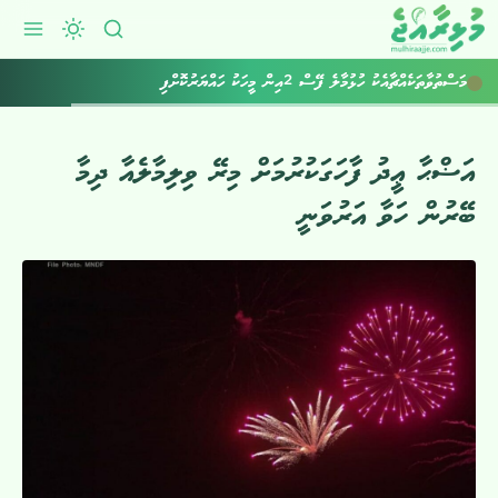
މަސްތުވާތަކެއްޗާއެކު ހުޅުމާލެ ފޭސް 2އިން މީހަކު ހައްޔަރުކޮށްފި
އަޟްޙާ ޢީދު ފާހަގަކުރުމަށް މިރޭ ވިލިމާލެއާ ދިމާ
ބޭރުން ހަވާ އަރުވަނީ