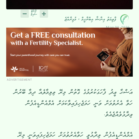
ފާތިމަތު އިނާޝާ އިބްރާހީމް ، މުޅިރާއްޖެ
May 30, 2026
ADVERTISEMENT
އަޟްޙާ ޢީދު ފާހަގަކުރުމުގެ ގޮތުން މިރޭ ވިލިމާލެއާ ދިމާ ބޭރުން
ހަވާ އެރުވުމަށް ވަނީ ހަމަޖެހިފައިވާކަމަށް އެމްއެންޑީއެފުން
ވިދާޅުވެއްޖެއެވެ.
އެމްއެންޑީއެފުން ވިދާޅުވީ ހަވާއެރުވުމަށް ހަމަޖެހިފައިވަނީ މިރޭ