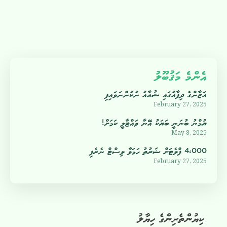
އެންމެ މަޤުބޫލު
އަޒާންގެ ދިފާއުގައި ޝުއާއު ނުކުންނަވައިފި
February 27, 2025
ޔުމްނު ބުނަނީ ބަޔަކު އޭނާ ވައްޓާލީ ކަމަށް!
May 8, 2025
4،000 ފްލެޓަށް ޝަރުތު ހަމަވާ ލިސްޓް ނެރެފި
February 27, 2025
ކިޔުންތެރިންގެ ހިޔާލު