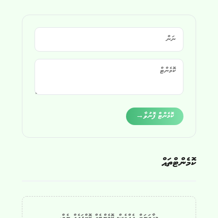
Alternative:
ކޮމެންޓް ފޮނުވާ
→
ކޮމެންޓްތައް
މިހާތަނަށް އެއްވެސް ކޮމެންޓެއް ކޮށްފައެއް ނެތް.