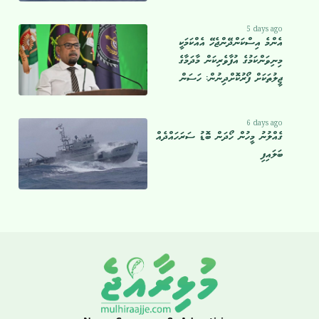
5 days ago
އެންމެ އިސްކަންދޭންޖެހޭ އެއްކަމަކީ
މިނިވަންކަމުގެ އުފާވެރިކަން މާދަމާގެ
ޖީލުތަކަށް ފޯރުކޮށްދިނުން: ހަސަން
6 days ago
ގެއްލުނު މީހުން ހޯދަން ބޮޑު ސަރަހައްދެއް
ބަލައިފި