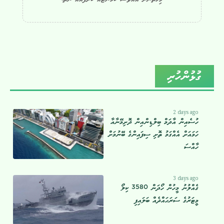
ގުޅުންހުރި
2 days ago
ހުސެއިން އާދަމް ބިލްޑިންއިން ދޮށިމޭނާއާ
ހަމައަށް އެއްގަމު ތޮށި ސިފައިންގެ ބޭނުމަށް
ހާއްސަ
3 days ago
ގެއްލުނު މީހުން ހޯދަން 3580 ކިލޯ
މީޓަރުގެ ސަރަޙައްދެއް ބަލައިފި