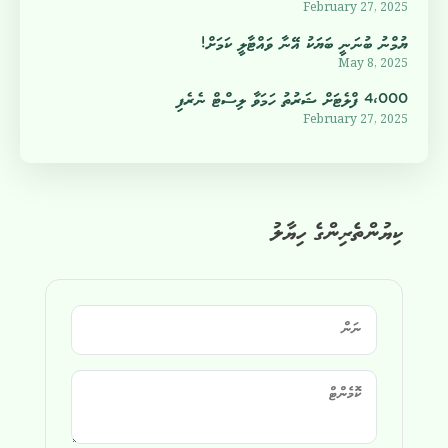
February 27, 2025
ޔުމްނު ބުނަނީ ބަޔަކު އޭނާ ވައްޓާލީ ކަމަށް!
May 8, 2025
4،000 ފްލެޓަށް ޝަރުތު ހަމަވާ ލިސްޓް ނެރެފި
February 27, 2025
ކިޔުންތެރިންގެ ހިޔާލު