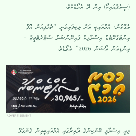
(ސީއެފްއައިކޯ) އިން ދޭ އެވޯޑެކެވެ.
އެގޮތުން، އެމްއައިބީ އަށް ލިބިފައިވަނީ “ޗެމްޕިއަން އޮފް
އިންޓަގްރޭޓެޑް އިސްލާމިކް ފައިނޭންޝަލް ސްޓްރެޓެޖީޒް –
އިންޑިއަން އޯޝަން 2026” އެވޯޑެވެ.
ADVERTISEMENT
މިއީ އިސްލާމީ ބޭންކިންގެ ދާއިރާގައި އެމްއައިބީއިން ގެންގުޅޭ