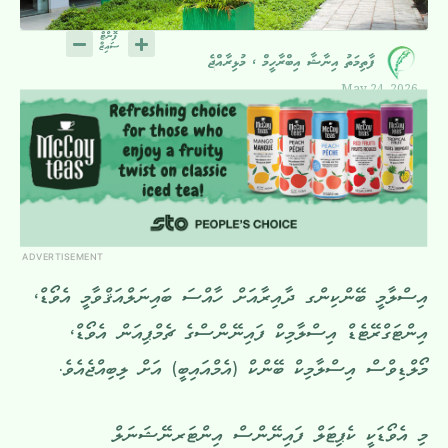
ފާތިމަތު އިނާޝާ އިބްރާހީމް ، މުޅިރާއްޖެ
May 24, 2026
ADVERTISEMENT
އިސްލާމީ ބޭންކިންގ ދާއިރާއަށް ހާއްސަ ބައިނަލްއަޤްވާމީ އެވޯޑް،
އިންޓަގްރޭޓެޑް އިސްލާމިކް ފައިނޭންސްގެ ޗެމްޕިއަން އެވޯޑް،
މޯލްޑިވްސް އިސްލާމިކް ބޭންކް (އެމްއައިބީ) އަށް ލިބިއްޖެއެވެ.
މި އެވޯޑަކީ ކެޕިޓަލް ފައިނޭންސް އިންޓަރނޭޝަނަލް