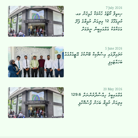
7 July 2026
ސިވިލް ކޯޓުގެ ހުކުމަކާ ގުޅިގެން މއ.
ކުދިމަގޫގެ 12 މިލިއަން ރުފިޔާގެ ފެށޭ
އަގަކާއެކު އެމްއައިބީން ނީލަމަށް
5 June 2026
ކަލައިދޫގައި އިސްލާމިކް ބޭންކުގެ އޭޓީއެމްއެއް
ބަހައްޓައިފި
20 May 2026
އެމްއައިބީގެ ހިއްސާދާރުންނަށް 129.6
މިލިއަން ރުފިޔާ ބަހަން ފާސްކޮށްފި