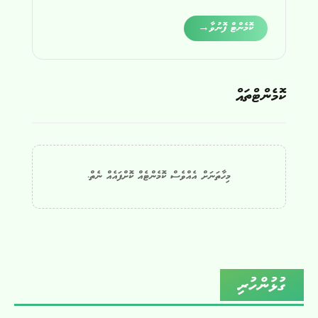
Alternative:
ކޮމެންޓް ފޮނުވާ
→
ކޮމެންޓްތައް
މިހާތަނަށް އެއްވެސް ކޮމެންޓެއް ކޮށްފައެއް ނެތް.
ގުޅުންހުރި