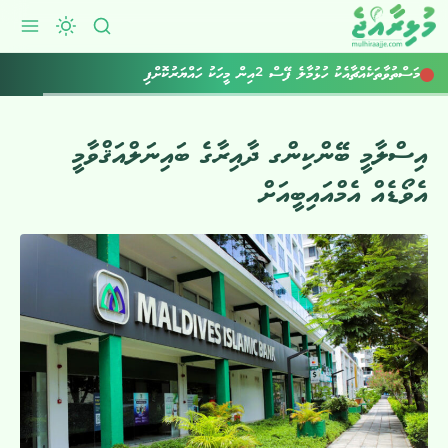
މަސްތުވާތަކެއްޗާއެކު ހުޅުމާލެ ފޭސް 2އިން މީހަކު ހައްޔަރުކޮށްފި
ކުރިއަށްއޮތް ހަފުތާގައިވެސް މޫސުން ގޯސް
އިސްލާމީ ބޭންކިންގ ދާއިރާގެ ބައިނަލްއަޤްވާމީ
އެވޯޑެއް އެމްއައިބީއަށް