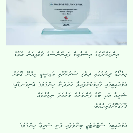
އިންޓަގްރޭޓެޑް އިސްލާމިކް ފައިނޭންސްގެ ޗެމްޕިއަން އެވޯޑް
މިއެވޯޑު ދިނުމުގައި ދިވެހި ސަރުކާރާއި އައިސީޑީ ހިމެނޭ ގޮތަށް
އެމްއައިބީގައި ގާއިމުކޮށްފައިވާ ހަރުދަނާ ހިންގުމުގެ އޮނިގަނޑާއި،
ޝަރީޢާ އަދި ބޯޑު ފެންވަރުގެ ވަރުގަދަ ނިޒާމުތައް
ފާހަގަކޮށްފައިވެއެވެ.
އެމްއައިބީގެ ސްޓްރެޓެޖީ ބިނާވެފައި ވަނީ ޝަރީޢާ ހިންގުމުގެ