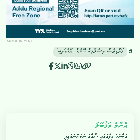
ADVERTISEMENT
މޯލްޑިވްސް އިސްލާމިކް ބޭންކް (އެމްއައިބީ)
އެންމެ މަޤުބޫލު
އަޒާންގެ ދިފާއުގައި ޝުއާއު ނުކުންނަވައިފި