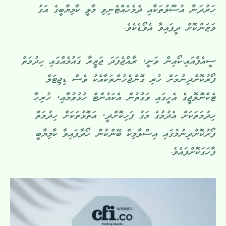
ހަރުދަނާ އުސޫލުތަކާއި ދެމެހެއްޓެނިވި މާލީ ކާމިޔާބީގެ އަގު
ވަޒަންކޮށް ދީފައިވާ އެވޯޑެކެވެ.
ސީއެފްއައި.ކޯއިން ވަނީ، ރާއްޖެފަދަ ޖަޒީރާ ގައުމެއްގައި ހިދުމަތް
ފޯރުކޮށްދިނުމަށް ހުރި ގޮންޖެހުންތަކާއެކު ވެސް ޑިޖިޓަލް
ޓެކްނޮލޮޖީގެ އެހީގައި ވަގުތުން އެކައުންޓް ހުޅުވުމާއި، ހުރިހާ
ހިދުމަތަކަށް އެދުމުގެ މަގު ފަހިކޮށްދީ، އަތޮޅުތަކަށް ހިދުމަތް
ފޯރުކޮށްދިނުމުގައި އިސްލާމިކް ބޭންކުން ހޯދާފައިވާ ކާމިޔާބީ
ފާހަގަކޮށްފައެވެ.