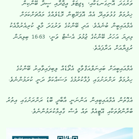
ވަރުގަދަ އޮނިގަނޑަކާއި، ޑިޖިޓަލް އީޖާދާއި ސީދާ ބޭންކިން
ޚިދުމަތް ގުޅުވައިދޭ އެއް އޮޕަރޭޓިން މޮޑެލެއްގެ މައްޗަށްކަމަށް
އެމްއައިބީން ބުނެއެވެ. އަދި ބޭންކުގެ ވަރުގަދަ މާލީ ކުރިއެރުމާއެކު
މިދިޔަ އަހަރު ބޭންކުގެ ޖުމުލަ އެސެޓް ވަނީ، 16.63 ބިލިޔަން
ރުފިޔާއަށް އަރާފައެވެ.
އެމްއައިބީއަށް ބައިނަލްއަޤްވާމީ އެވޯޑެއް ލިބިފައިވާއިރު ބޭންކުގެ
ހިދުމަތް ރަށްރަށުގައި ފުޅާކުރުމުގެ މަސައްކަތް ދަނީ ކުރަމުންނެވެ.
އެގޮތުން އެމްއައިބީއިން އަންނަނީ އާބާދީ ބޮޑު ރަށްރަށުގައި އިތުރު
ބްރާންޗުތަކާއި އޭޓީއެމް ތައް ވެސް ގާއިމްކުރަމުންނެވެ.