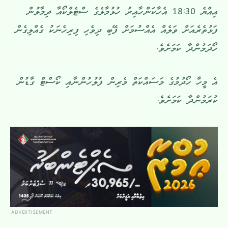
އިއްޔެ 18:30 އެހާކަންހާއިރު ހުޅުމާލެގެ ސްޓެލްކޯއާ ދިމާލުން
ފަޅުތެރެއަށް ވަލެއް އެއްސުމަށް ފޭބި ދިވެހި ފިރިހެނަކު ގެއްލިގެން
ހޯދަމުންދާ ކަމަށެވެ.
އެ މީހާ ހޯދުމުގެ މަސައްކަތް މެރިން ފުލުހުންނާއި ކޯސްޓް ގާޑުން
ކުރަމުންދާ ކަމަށެވެ.
ADVERTISEMENT