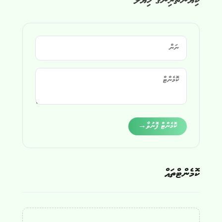
ކިޔުންތެރިންގެ ހިޔާލު
Alternative:
ކޮމެންޓް ފޮނުވާ
→
ކޮމެންޓްތައް