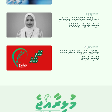
9 July 2026
ޑރ. ފަޒުނާ އަވަހާރަވުމުގެ ހިތާމައިގައި
ރައީސް ތަޢުޒިޔާ ވިދާޅުވެއްޖެ
29 June 2026
ނިޔާވެފައި އޮތް މީހަކު މަނަދޫ ގެއެއްގެ
ތެރެއިން ފެނިއްޖެ