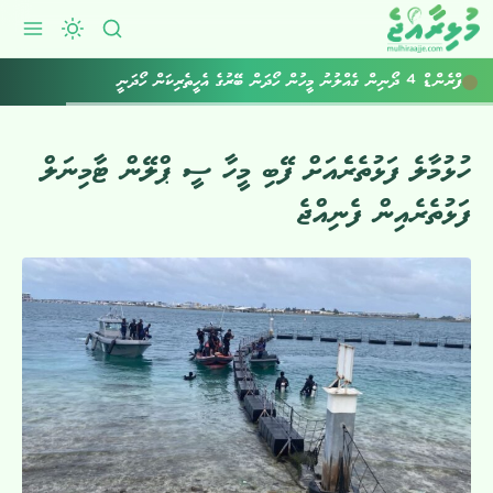
ފްރެންޑް 4 ދޯނިން ގެއްލުނު މީހުން ހޯދަން ބޭރުގެ އެހީތެރިކަން ހޯދަނީ
ހުޅުމާލެ ފަޅުތެރެެއަށް ފޭބި މީހާ ސީ ޕްލޭން ޓާމިނަލް
ފަޅުތެރެއިން ފެނިއްޖެ