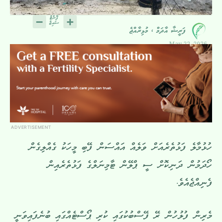
ފަރީޝާ އާދަމް ، މުޅިރާއްޖެ
May 22, 2026
ADVERTISEMENT
ހުޅުމާލެ ފަޅުތެރެއަށް ވަލެއް އައްސަން ފޭބި މީހަކު ގެއްލިގެން
ހޯދަމުން ދަނިކޮށް ސީ ޕްލޭން ޓާމިނަލްގެ ފަޅުތެރެއިން
ފެނިއްޖެއެވެ.
މެރިން ފުލުހުން ރޭ ފޭސްބުކުގައި ކުރި ޕޯސްޓެއްގައި ބުނެފައިވަނީ