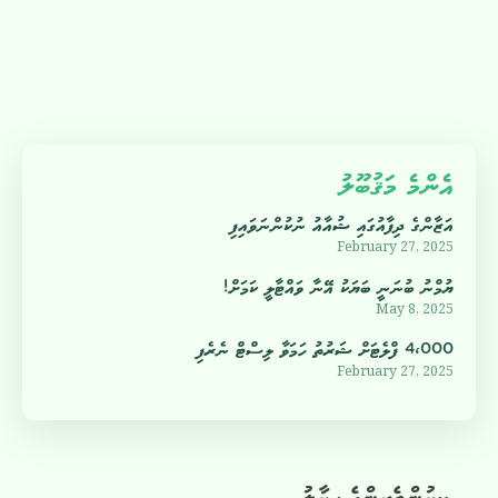
އެންމެ މަޤުބޫލު
އަޒާންގެ ދިފާއުގައި ޝުއާއު ނުކުންނަވައިފި
February 27, 2025
ޔުމްނު ބުނަނީ ބަޔަކު އޭނާ ވައްޓާލީ ކަމަށް!
May 8, 2025
4،000 ފްލެޓަށް ޝަރުތު ހަމަވާ ލިސްޓް ނެރެފި
February 27, 2025