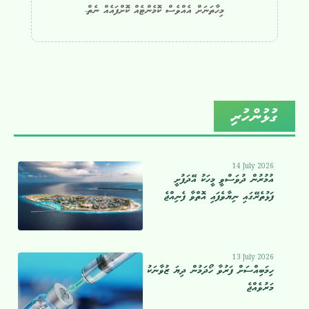
މިހާތަނަށް އެއްވެސް ކޮމެންޓެއް ކޮށްފައެއް ނެތް.
ގުޅުންހުރި
14 July 2026
އުމުރުން ދުވަސްވީ މީހަކު އޭދަފުށީ
ފަޅުތެރޭގައި ނިޔާވެފައި އޮތްވާ ފެނިއްޖެ
13 July 2026
ހިމަބިއްސަށް ފަރުވާ ހޯދަމުން ދިޔަ ޒުވާނަކު
މަރުވެއްޖެ