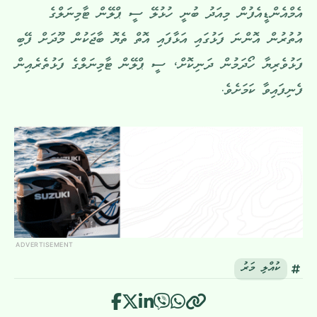
އެމްއެންޑީއެފުން މިއަދު ބުނީ ހުޅުލޭ ސީ ޕްލޭން ޓާމިނަލްގެ
އުތުރުން އޮންނަ ފަޅުގައި އަޅާފައި އޮތް ތެޔޮ ބާޖަކުން މޫދަށް ފޭބި
ފަޅުވެރިޔާ ހޯދަމުން ދަނިކޮށް، ސީ ޕްލޭން ޓާމިނަލްގެ ފަޅުތެރެއިން
ފެނިފައިވާ ކަމަށެވެ.
ADVERTISEMENT
ކުއްލި މަރު