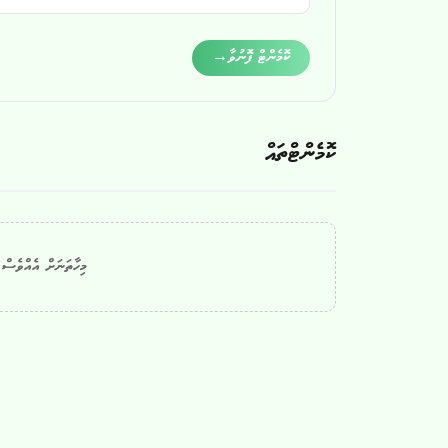
Alternative:
ކޮމެންޓް ފޮނުވާ
→
ކޮމެންޓްތައް
މިހާތަނަށް އެއްވެސް ކ