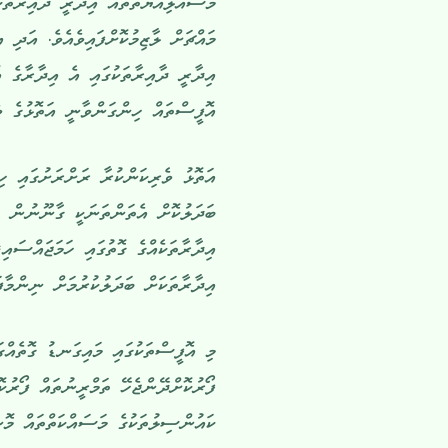
މަސްއޫލިއްޔަތުތައް އިދާރީ ދާއިރާތަކ
މައްޗަށް ލާޒިމުކޮށްފައިވެއެވެ. އަދި އ
އިދާރީ ދާއިރާތަކުގައި އެ އިދާރާގެ އޮ
އޮފީސްތައް ހިންގަންވާނީ އަތޮޅުގެ ވެ
އަތޮޅު ވެރިކަންކުރާ ރަށްރަށުގައި ހި
ބަދަލުކޮށް އެތަންތަނަކީ ގާނޫނުން އެލ
އިދާރާތަކެއްގެ ގޮތުގައި ހަމަޖައްސައ
އިދާރާތަކަށް ބަދަލުކުރުމަށް ނިންމާފައ
މި އޮފީސްތަކުގައި މައިގަނޑު ގޮތެއްގ
ފޯރުކޮށްދޭންޖެހޭ ތަމްރީނުތައް ފޯރުކޮ
ކައުންސިލުތަކުގެ މަސައްކަތްތައް މޮނީ