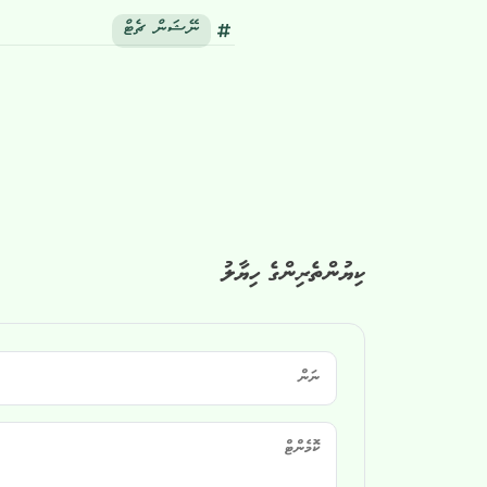
ނޭޝަން ޗެޓް
ކިޔުންތެރިންގެ ހިޔާލު