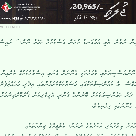
VERTISEMENT
ން ނުލާނެ. އެއީ އަޅުގަނޑު ކުރަން ގަސްތުކުރާ ކަމެއް ނޫން،” ރައީސް
ާނޫނުއަސާސީއަށާއި ލާމަރުކަޒީ ގާނޫނަށް ގެނައި އިސްލާހުތަކުގެ ތެރެއިން
ވެސް، އެ ކައުންސިލުތަކުގައި މަސައްކަތްކުރަމުންއައި އިދާރީ މުވައްޒަފުންގ
، ރަށު ކައުންސިލުތަކަށް ބޭނުންވާ ފަންނީ އެހީތެރިކަން ފޯރުކޮށްދިނުމަށް
 ގާނޫނުގައި ހިމެނިއެވެ.
ުގެ 58 ވަނަ މާއްދާއަށް އިތުރުކުރި އަކުރެއްގެ ދަށުން، އެލްޖީއޭގެ ޒިންމާތަކާއި