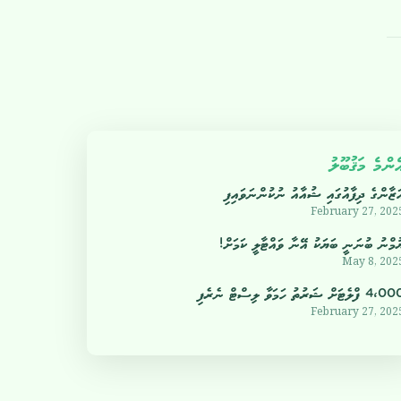
ެންމެ މަޤުބޫލު
ަޒާންގެ ދިފާއުގައި ޝުއާއު ނުކުންނަވައިފި
February 27, 202
ުމްނު ބުނަނީ ބަޔަކު އޭނާ ވައްޓާލީ ކަމަށް!
May 8, 202
4 ފްލެޓަށް ޝަރުތު ހަމަވާ ލިސްޓް ނެރެފި
February 27, 202