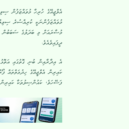
އެލްޖީއޭގެ ހުރިހާ މުވައްޒަފުން ސިވި
މުވައްޒަފުންނަކީ ކުރިއްސުރެ ސިވިލް 
މުސާރައަށް މި ބަދަލުގެ ސަބަބުން އ
ދީފައިވެއެވެ.
އެ އިދާރާއިން ބުނި ގޮތުގައި އަތޮޅުތަ
ކައިރިން އެލްޖީއޭގެ ހިދުމަތްތައް ފޯ
ފަސޭހަވެ، ކައުންސިލުތަކާ ކައިރިން މ