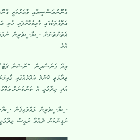
ގާނޫނުއަސާސީއާއި ލާމަރުކަޒީ ގާނޫނަ
އަތޮޅުތަކުގައި ގާއިމުކޮށްފައި ހުރި އަ
އެތަންތަނަށް ސިޔާސީވެރީން ނުލައްވާ
އެވެ.
މިރޭ ގެނެސްދިން “ނޭޝަން ޗެޓް” ގައި
ވިދާޅުވީ ކޮންމެ އަތޮޅެއްގައި ޤާއިމު
އަދި ވިދާޅުވީ އެ ތަންތަނަށް އަތޮޅު
ސިޔާސީވެރީން ލައްވައިގެން ސިޔާސީ
ޔަޤީންކަން ދެއްވާ ރައީސް ވިދާޅުވީ އ