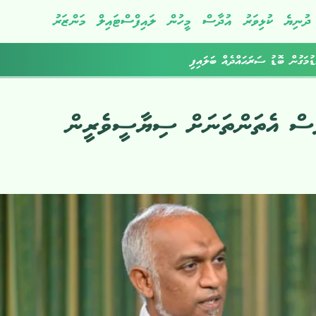
ދުނިޔެ
ކުޅިވަރު
އުދާސް
މީހުން
ލައިފްސްޓައިލް
މަންޒަރު
މަވެސް އެތަންތަނަށް ސިޔާސީވެރީން