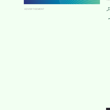
ް
ADVERTISEMENT
ް