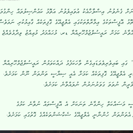
ށް ގެނެވުނު އިސްލާހާއެކު އުވައިލެވުނު އަތޮޅު ކައުންސިލުތައް ހިންގުމަށ
ތޮޅު އޮފީސްތަކުގެ އިމާރާތްތަކުގައި އެލްޖީއޭގެ ގޮފިތަކެއް ގާއިމުކުރި ނަމަވެސ
ނެ ކަމަށް ރައީސުލްޖުމްހޫރިއްޔާ ޑރ. މުޙައްމަދު މުޢިއްޒު ވިދާޅުވެއްޖެ
 ބައިވެރިވެވަޑައިގެން ވާހަކަފުޅު ދައްކަވަމުން ރައީސުލްޖުމްހޫރިއްޔާ
ކުރީ އެލްޖީއޭގެ ގޮފިތަކެއް ކަމަށާ އެއީ ސިޔާސީ ތަންތަން ނޫން ކަމަށެވެ.
ވެރީން ނުވަތަ ގަވަރުނަރުން ނުލައްވާނެ ކަމަށެވެ.
 މަސައްކަތް ހިންގާނެ ތަނަކަށް އެ އޮފީސްތައް ނުވާނެ ކަމުގެ
ެތަންތަން ހުންނާނީ އެލްޖީއޭގެ ސެކްޝަންތަކެއްގެ ގޮތުގަައި ކަމަށެވެ.