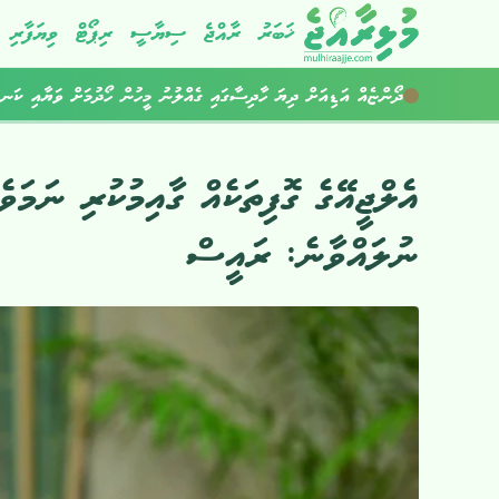
ޚަބަރު
ރާއްޖެ
ސިޔާސީ
ރިޕޯޓް
ވިޔަފާރި
މަސްތުވާތަކެތީގެ ދެ އޮޕަރޭޝަނެއްގައި ހަތަރު މީހުން ހައްޔަރުކޮށްފި
އެލްޖީއޭގެ ގޮފިތަކެއް ގާއިމުކުރި ނަ
ނުލައްވާނެ: ރައީސް