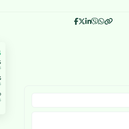
އ
އ
5
ޔ
5
،000
5