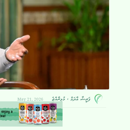
May 21, 2026
ފަރީޝާ އާދަމް ، މުޅިރާއްޖެ