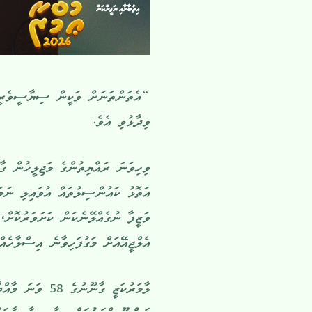
“އެތަންތަނަށް ވަކީން ސިޔާސީވެރީ
ވިދާޅުވި އެވެ.
ވިހިވަނަ ރައްޔިތުންގެ މަޖިލީހުން ގ
އަތޮޅު ކައުންސިލުތައް އުވައިލި ނަމަ
ވަޒީފާ ނުގެއްލޭނެކަން ކަށަވަރުކޮށް
އެލްޖީއޭއަށް މަގުފަހިވާނެ އިސްލާހެއް
ލާމަރުކަޒީ ގާނޫނ