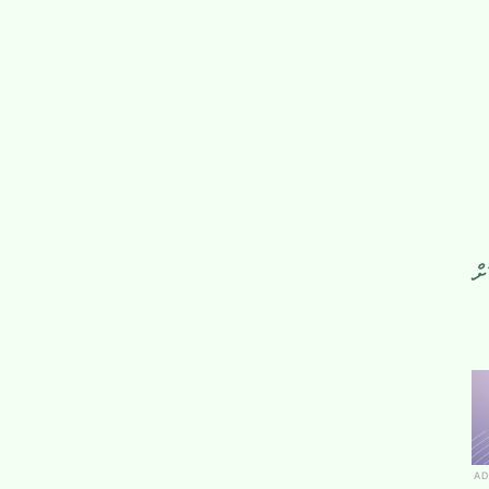
ށް
AD