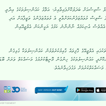
ލް ސާވިސްއަށް ބަދަލުކޮށްފައިވާއިރު، އަތޮޅު ކައުންސިލުތަކުގެ އިދާރީ
ސާވިސް މުވައްޒަފުންކަމަަށްވާތީ އެ މުވައްޒަފުންގެ ވަޒީފާއަށް އަދި
ެއްވެސް އުނިކަމެއް ނާންނާނެ ކަމުގެ ޔަގީންކަން އެލްޖީއޭއިން
ކުގައި އެލްޖީއޭގެ ގޮފިތައް ގާއިމުކުރެވުމުން ކައުންސިލުތަކާ ގުޅިގެން
ރުކޮށްދީ ކައުންސިލުތަކުގެ ހިންގުން މޮނީޓާކުރުމުގެ މަސައްކަތް ވަރަށް ބޮޑަ
ަސައްކަތްކުރުމަށް މަގުފަހިވާނެއެވެ.
VERTISEMENT