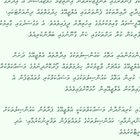
ުގެ ފެންވަރުގައި ތަންފީޒުކުރެވޭނެ އިންތިޒާމު ހަމަޖެއްސުން އެ އިދާރާގެ
ިދާރީ ދާއިރާތަކުގެ ފެންވަރުގައި އެލްޖީއޭގެ ހިދުމަތްތައް ދިނުމަށްޓަކައި،
ފީސްތައް ގާއިމުކުރުމުގެ އިހުތިޔާރު ދީފައިވެއެވެ. އެ މަގުސަދުގައި ގާއިމުކު
ރިކަން ކުރާ ރަށްތަކުގައި ކަން ގާނޫނުގައި ބަޔާންކުރިއެވެ.
ންގަމުންއައި އަތޮޅު ކައުންސިލުތަކުގެ އިދާރާތައް އެލްޖީއޭގެ ދަށަށް
ްޖީއޭގެ މައްޗަށް ލާޒިމުކުރާ ހިދުމަތްތައް ފޯރުކޮށްދިނުމުގެ މަސައްކަތްކުރާ
ި، ކުރިން އަތޮޅު ކައުންސިލުތަކުގައި މަސައްކަތްކުރި މުވައްޒަފުން އެ
ިވާކަން އެލްޖީއޭއިން ހާމަކޮށްފައިވެއެވެ.
ައި ކުރިއަށްދާނެ މަސައްކަތްތަކަކީ އެލްޖީއޭގެ ފަރާތުން ކައުންސިލުތަކަށް
ށްދިނުމާއި، ކައުންސިލުތަކުގެ މުވައްޒަފުން ތަމްރީނުކުރުމާއި، އަދި
ޓާކުރުމެވެ.