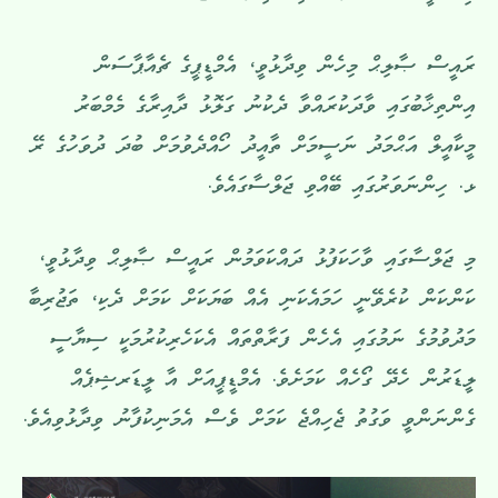
ރައީސް ޞާލިޙް މިހެން ވިދާޅުވީ، އެމްޑީޕީގެ ޗެއާޕާސަން
އިންތިޚާބުގައި ވާދަކުރައްވާ ދެކުނު ގަލޮޅު ދާއިރާގެ މެމްބަރު
މީކާއީލް އަޙްމަދު ނަސީމަށް ތާއީދު ހޯއްދެވުމަށް ބުދަ ދުވަހުގެ ރޭ
ޅ. ހިންނަވަރުގައި ބޭއްވި ޖަލްސާގައެވެ.
މި ޖަލްސާގައި ވާހަކަފުޅު ދައްކަވަމުން ރައީސް ޞާލިޙް ވިދާޅުވީ،
ކަންކަން ކުރެވޭނީ ހަމައެކަނި އެއް ބަޔަކަށް ކަމަށް ދެކި، ތަޖުރިބާ
މަދުވުމުގެ ނަމުގައި އެހެން ފަރާތްތައް އެކަހެރިކުރުމަކީ ސިޔާސީ
ލީޑަރުން ހެދޭ ގޯހެއް ކަމަށެވެ. އެމްޑީޕީއަށް އާ ލީޑަރޝިޕެއް
ގެންނަންވީ ވަގުތު ޖެހިއްޖެ ކަމަށް ވެސް އެމަނިކުފާނު ވިދާޅުވިއެވެ.