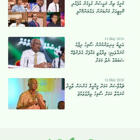
ކުރީގެ ތިން ރައީސުން ގުޅިގެން އުފެއްދި
ކޮމިޓީއަށް މެންބަރުން އައްޔަންކޮށްފި
16 May 2026
އަދީބު މިނިވަންކުރުން ސޯލިހު ދިފާއު
ކުރައްވައިފި، ވިދާޅުވީ މައާފަށް އެދެންޖެހޭ
ސަބަބެއް ނެތް ކަމަށް
16 May 2026
ޗެއާޕާސަން ކަމަށް މީކާއީލް ގެންނަން ތާއީދު
ކުރައްވާ ކަމަށް ސޯލިހު ވިދާޅުވެއްޖެ