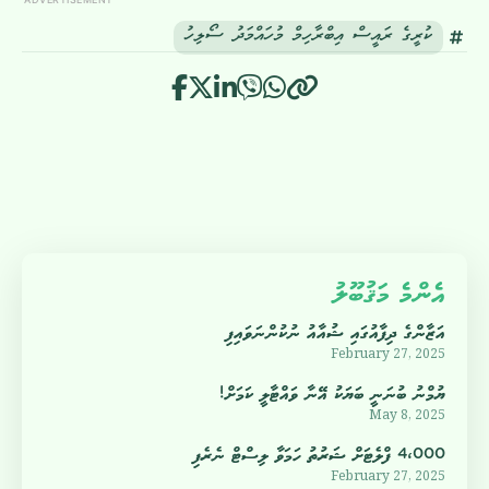
ކުރީގެ ރައީސް އިބްރާހިމް މުހައްމަދު ސޯލިހު
އެންމެ މަޤުބޫލު
އަޒާންގެ ދިފާއުގައި ޝުއާއު ނުކުންނަވައިފި
February 27, 2025
ޔުމްނު ބުނަނީ ބަޔަކު އޭނާ ވައްޓާލީ ކަމަށް!
May 8, 2025
4،000 ފްލެޓަށް ޝަރުތު ހަމަވާ ލިސްޓް ނެރެފި
February 27, 2025