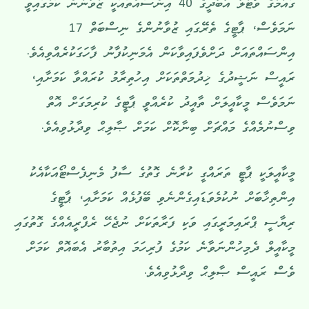
ގައުމުގެ ވޯޓުލާ އާބާދީގެ 40 އިންސައްތައަކީ ޒުވާނުން ކަމުގައިވީ
ނަމަވެސް، ޕާޓީގެ ތެރޭގައި ޒުވާނުންގެ ނިސްބަތް 17
އިންސައްތައަށް ދަށްވެފައިވާކަން އެމަނިކުފާނު ފާހަގަކުރެއްވިއެވެ.
ރައީސް ނަޝީދުގެ ޚިދުމަތްތަކަށް އިހުތިރާމު ކުރައްވާ ކަމަށާއި،
ނަމަވެސް މީކާއީލަށް ތާއީދު ކުރެއްވީ ޕާޓީގެ ކުރިމަގަށް އޮތް
ވިސްނުމެއްގެ މައްޗަށް ބިނާކޮށް ކަމަށް ޞާލިޙް ވިދާޅުވިއެވެ.
މީކާއީލަކީ ޕާޓީ ތަރައްގީ ކުރާނެ ގޮތުގެ ސާފު މެނިފެސްޓޯއަކާއެކު
އިންތިޚާބަށް ނުކުމެވަޑައިގެންނެވި ބޭފުޅެއް ކަމަށާއި، ޕާޓީގެ
ރިޔާސީ ޕްރައިމަރީގައި ވަކި ފަރާތަކަށް ނުޖެހޭ ރެފްރީއެއްގެ ގޮތުގައި
މީކާއީލް ދެމިހުންނަވާނެ ކަމުގެ ފުރިހަމަ އިތުބާރު އެބައޮތް ކަމަށް
ވެސް ރައީސް ޞާލިޙް ވިދާޅުވިއެވެ.