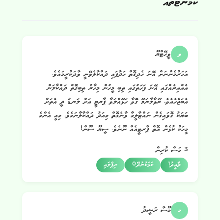
ކޮމެންޓްތައް
ވ
ވީހޭޓްޔޫ
އަހަރުމެންނަށް އޭނަ ހެދިގޮތް ހަދާފައި ދައްކާލެވޭނީ ވާދަކުރީމައެވެ.
އެއްއިރެއްގައި އޭނަ ފަހަތުގައި ތިބި މީހުން މިހާރު ތިބިގޮތް ދައްކާލަން
އެބަޖެހެއެވެ. ރޫޅާލާނަމޭ ގޮވާ ހަޅޭއްލަވާ ޕާރޓީ އަށް ލަނޑު ދީ އެތަށް
ބަޔަކު ގޮވައިގެން ނައްޓާލީމާ ވާނެގޮތް މިއަދު ދައްކާލާނަމެވެ. މިއީ އެންމެ
މީހަކު ކުޅެން އޮތް ޕާރޓީއެއް ނޫނެވެ. ސީޔޫ ސޫން!
3 މަސް ކުރިން
ތާއީދު
1
ކަމަކުނުދޭ
0
ރިޕްލައި
މ
މޫސާ ރަޝީދު