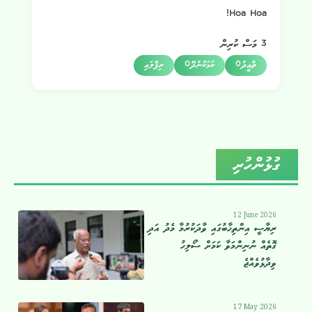
Hoa Hoa!
3 މަސް ކުރިން
ތާއީދު
0
ކަމަކުނުދޭ
0
ރިޕްލައި
ގުޅުންހުރި
12 June 2026
ރިޔާސީ އިންތިޚާބުގައި ވާދަކުރުމާ މެދު އަދި
ގޮތެއް ނުނިންމަވާ ކަމަށް ސޯލިހު
ވިދާޅުވެއްޖެ
17 May 2026