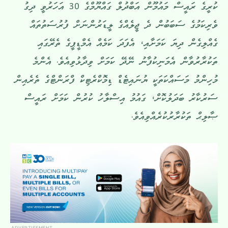
ކުރީގެ ރައީސް މައުމޫން އަބްދުލް ގައްޔޫމްގެ 30 އަހަރުވީ ދިގު
ވެރިކަމުގެ ސަބަބުން ދެ ޖީލެއްގެ ލީޑަރުންނަށް ފުރުސަތުތައް
ގެއްލިގެން ދިޔަ ކަމަށާއި، އެފަދަ ކަމެއް އެމްޑީޕީގެ ތެރޭގައި
ތަކުރާރުވާން އެމަނިކުފާނު ނޭދޭ ކަމަށް ވިދާޅުވިއެވެ. އެންމެ
މުހިންމު މަސައްކަތަކީ ޔުނައިޓެޑް ޑިމޮކްރެޓިކް ފްރަންޓްގެ ތެރެއިން
ސަރުކާރު ބަދަލުކޮށް، ގައުމު އިސްލާހު ކުރުން ކަމަށް ރައީސް
ޞާލިޙް ތަކުރާރުކުރެއްވިއެވެ.
ADVERTISEMENT