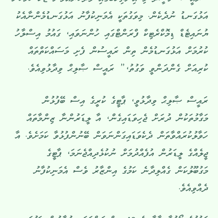
“ރައީސް ނަޝީދު މި އިންތިޚާބުގައި ވާދަކުރައްވަން ޖެހޭ ކަމަކަށް
އަޅުގަނޑު ނުދެކެން. މިވަގުތަކީ އެމަނިކުފާނު އަޅުގަނޑުމެންނާއެކު
ޔުނައިޓެޑް ޑިމޮކްރެޓިކް ފްރަންޓްގައި ހުންނަވައި، ގައުމު އިސްލާހު
ކުރުމަށް އަޅުގަނޑުމެން ތިން ރައީސުން ފެށި މަސައްކަތްތައް
ކުރިއަށް ގެންދަންވީ ވަގުތު،” ރައީސް ޞާލިޙް ވިދާޅުވިއެވެ.
ރައީސް ޞާލިޙް ވިދާޅުވީ، ޕާޓީގެ ކުރީގެ އިސް ބޭފުޅުން
މަގާމުތަކުން ދުރަށް ޖެހިވަޑައިގެން، އާ ލީޑަރުންނާ ޒިންމާތައް
ހަވާލުކުރައްވާތަން ދެކެވަޑައިގަންނަވަން ބޭނުންފުޅުވާ ކަމަށެވެ. އާ
ޖީލެއްގެ ލީޑަރުން އުފެއްދުމަށް ނުކުޅެދިއްޖެނަމަ، ޕާޓީގެ
މަގުބޫލުކަން ގެއްލިދާނެ ކަމުގެ އިންޒާރު ވެސް އެމަނިކުފާނު
ދެއްވިއެވެ.