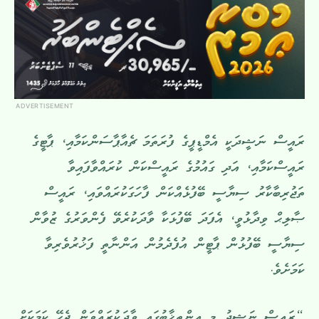
ADVERTISEMENT
ރައީސް ނަޝީދަކީ އެމްޑީޕީގެ ފުރަތަމަ ޗެއާޕާސަންކަމާއި، ޕާޓީގެ
ރައީސްކަމާއި، އަދި ގައުމުގެ ރައީސްކަން ކުރައްވާފައިވާ
ތަޖުރިބާކާރު ސިޔާސީ ބޭފުޅެއްކަން ފާހަގަކުރައްވައި، ރައީސް
ޞާލިޙް ވިދާޅުވީ، އެފަދަ ބޭފުޅަކާ ވާދަކުރެވޭ ފެންވަރުގެ ޒުވާން
ސިޔާސީ ބޭފުޅުން ޕާޓީން އުފެދެމުން އަންނާތީ ފަޚުރުވެރިވާ
ކަމަށެވެ.