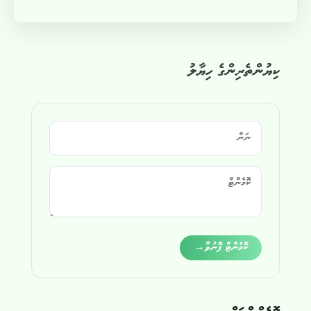
ކިޔުންތެރިންގެ ހިޔާލު
Alternative:
ކޮމެންޓް ފޮނުވާ
→