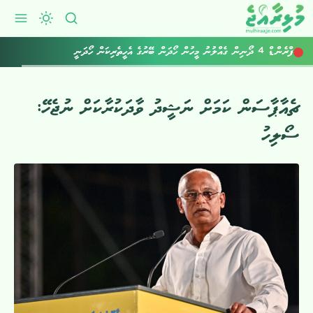
ފްރެންޑް 4 ދޯނިން ގެއްލުނު މީހުން ހޯދަން ބޭރުގެ އެހީތެރިކަން ހޯދަނީ
އެކިހިސާބަށް ވިއްސާރަ ކުރުމާއެކު ގުގުރާނެ: މެޓް
ޗެއާޕާސަން ކަމަށް ނަޝީދު ވާދަކުރާކަށް ނުޖެހޭ:
ސޯލިހު