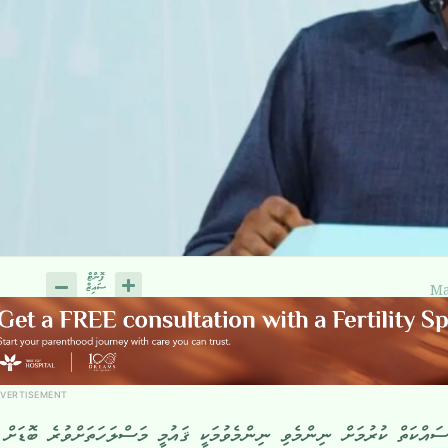
Ma
VERTISEMENT
އްކަތް ކުރުމަށް ނިންމެވި ނިންމެވުމަކީ ޤައުމީ މަސްލަހަތަށްވުރެ ބޮޑަށް