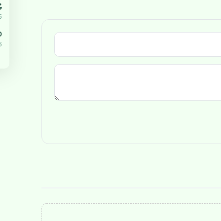
ޔ
5
،000
5