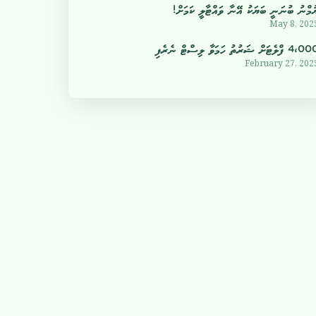
ުމްނު ބުނަނީ ބަޔަކު އޭނާ ވައްޓާލީ ކަމަށް!
May 8, 202
4 ފްލެޓަށް ޝަރުތު ހަމަވާ ލިސްޓް ނެރެފި
February 27, 202