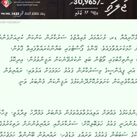
VERTISEMENT
ްހޫރިއްޔާ ޑރ. މުހައްމަދު މުޢިއްޒުގެ ސަރުކާރުން ކަންކަން ކުރިއަށްގެންދ
 ހާމަކުރައްވާފައެވެ. އޭނާގެ ޕޯސްޓުގައި ބަޔާންކުރައްވާފައިވާ ގޮތުން،
ީ އިންތިޚާބުގައި ވޯޓުން ބަލި ނުކުރެވޭނެކަން ޔަޤީންވުމުން، އިދިކޮޅު
 އަދި ޕީއެންސީގެ މިސަރުކާރުން ޤައުމު ހަމަމަގަށް އަޅުވައި، ރައްޔިތުން
ރައްކާތެރިކަން ކަށަވަރުކޮށްދޭނެކަމުގެ ޔަޤީންކަން މެންބަރު ވަނީ
ންމުކަމުގެ މައްޗަށް އަލިއަޅުވާލައްވަމުން މެންބަރު މަމްދޫހު ވިދާޅުވީ، މިހާރ
ުންދަނީ ޤައުމު ހަލަބޮލިކޮށް، ސަރުކާރަށާއި ރައްޔިތުންނަށް ދަތިކުރުމުގެ
ކުގެ ސަބަބުން ޤައުމުގެ ތަރައްޤީ މަޑުޖެހި، ރައްޔިތުން ބޭނުންވާ ހަމަޖެހުމާއ