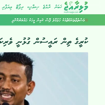
ޚަބަރު
ރާއްޖެ
ސިޔާސީ
ރިޕޯޓް
ވިޔަފާރި
މަސްތުވާތަކެއްޗާއެކު ހުޅުމާލެ ފޭސް 2އިން މީހަކު ހައްޔަރުކޮށްފި
ކުރީގެ ތިން ރައީސުން ގުޅުނީ ވެރިކަނ