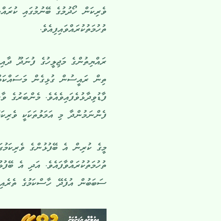
ވެރިކަން ހޯދުމުގެ ބޭނުމުގައި ކުރައްވ
ތުހުމަތުކުރައްވައިފިއެވެ.
ރައްޔިތުންގެ މަޖިލީހުގެ ފުނަދޫ ދާއި
ތިން ރައީސުން ގުޅިގެން މަސައްކަތް 
ފާޑުވިދާޅުވެފައިވެއެވެ. މެންބަރުގެ 
ފެންނަމުންދާ މި އަމަލުތަކަކީ ވެރިކަމު
މީގެ ކުރިން އެ ބޭފުޅުންގެ ވެރިކަމުގަ
ތުހުމަތުކުރައްވާފައެވެ. އަދި އެ ބޭފު
ސަބަބުން އުފެދޭ ހާސްކަމުގެ ތެރެއިން