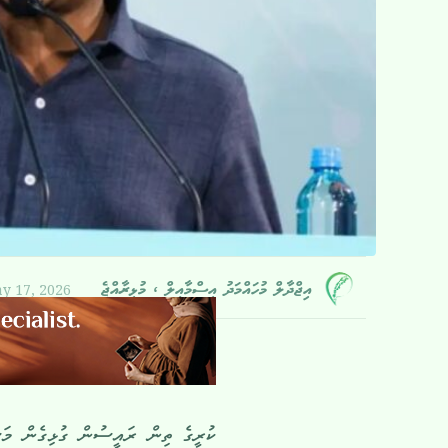
y 17, 2026
އިޖްދާލް މުހައްމަދު އިސްމާއީލް ، މުޅިރާއްޖެ
ކުރީގެ ތިން ރައީސުން ގުޅިގެން މަސަ