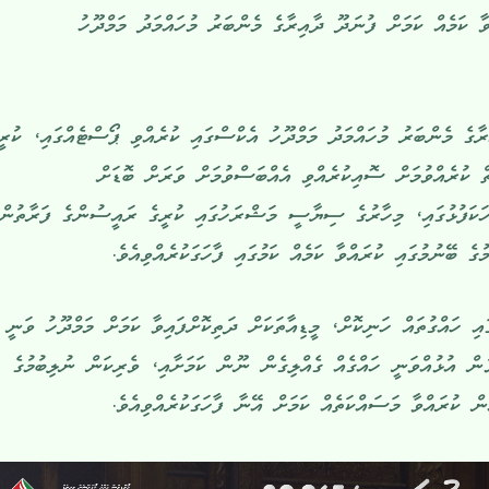
ާ ކަމެއް ކަމަށް ފުނަދޫ ދާއިރާގެ މެންބަރު މުހައްމަދު މަމްދޫހު
ރާގެ މެންބަރު މުހައްމަދު މަމްދޫހު އެކްސްގައި ކުރެއްވި ޕޯސްޓެއްގައި، ކުރީ
ކުރެއްވުމަށް ސޮއިކުރެއްވި އެއްބަސްވުމަށް ވަރަށް ބޮޑަށް
ވާހަކަފުޅުގައި، މިހާރުގެ ސިޔާސީ މަޝްރަހުގައި ކުރީގެ ރައީސުންގެ ފަރާތުން
ގެ ބޭނުމުގައި ކުރައްވާ ކަމެއް ކަމުގައި ފާހަގަކުރެއްވިއެވެ.
އި ހައްގުތައް ހަނިކޮށް، މީޑިއާތަކަށް ދަތިކޮށްފައިވާ ކަމަށް މަމްދޫހު ވަނީ
ޅުން އުޅުއްވަނީ ހައްގެއް ގެއްލިގެން ނޫން ކަމަށާއި، ވެރިކަން ނުލިބުމުގެ
 ކުރައްވާ މަސައްކަތެއް ކަމަށް އޭނާ ފާހަގަކުރެއްވިއެވެ.