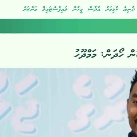
ދުނިޔެ
ކުޅިވަރު
އުދާސް
މީހުން
ލައިފްސްޓައިލް
މަންޒަރު
ް ހޯދަން: މަމްދޫހު