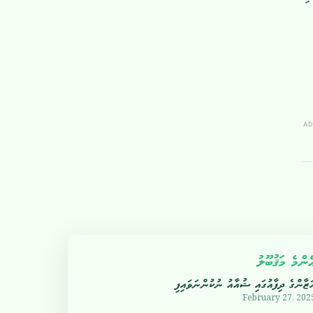
AD
ެންމެ މަޤުބޫލު
ަޒާންގެ ދިފާއުގައި ޝުއާއު ނުކުންނަވައިފި
February 27, 202