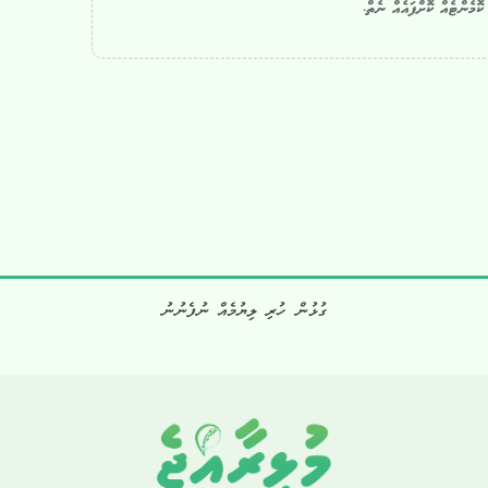
ޮމެންޓެއް ކޮށްފައެއް ނެތް.
ގުޅުން ހުރި ލިޔުމެއް ނުފެނުނު