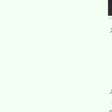
AD
ާ
ު
ި