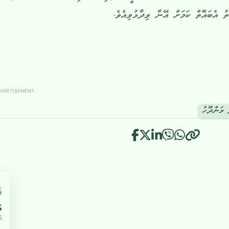
ު އެބައޮތް ކަމަށް އޭނާ ވިދާޅުވިއެވެ.
VERTISEMENT
 މަންދޫހު
އ
އ
5