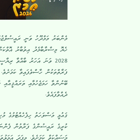
މެންބަރު މަމްދޫހު ވަނީ ރައީސުލްޖުމ
ހެޔޮ މިސްރާބާމެދު އިތުބާރު އޮތްކަން
2028 ވަނަ އަހަރު ބާއްވާ ރިޔާސ
ފަރާތްތަކުން ހާސްވެފައިވާ ކަމަށެވެ.
ބޭނުންވާ ހަމަޖެހުމާއި ތަރައްޤީއާއި 
ދެއްވާފައެވެ.
ޤައުމީ މަސްލަހަތު ހިފެހެއްޓުމުގެ މުހި
ކުރީގެ ރައީސުންގެ ފަރާތުން ފެންނަމ
މަސައްކަތް ކަމަށެވެ. މިފަދަ އަމަލުތަ