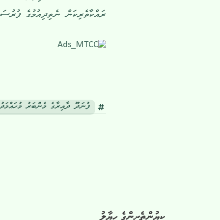
ރައްކާތެރިކަން ނެތިދިއުމުގެ ފުރުސަތ
ފުނަދޫ ދާއިރާގެ މެންބަރު މުހައްމަދު
ކިޔުންތެރިންގެ ހިޔާލު