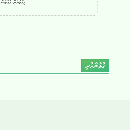
މިހާތަނަށް އެއްވެސް ކ
ގުޅުންހުރި