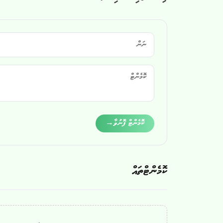
Alternative:
ކޮމެންޓް ފޮނުވާ
→
ކޮމެންޓްތައް