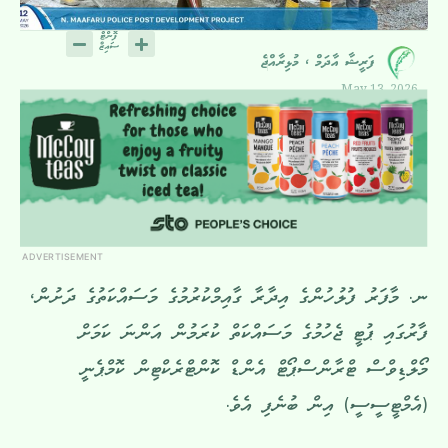
ފަރީޝާ އާދަމް ، މުޅިރާއްޖެ
May 13, 2026
ADVERTISEMENT
ނ. މާފަރު ފުލުހުންގެ އިދާރާ ގާއިމްކުރުމުގެ މަސައްކަތުގެ ދަށުން،
ފާރުގައި ޕުޓީ ޖެހުމުގެ މަސައްކަތް ކުރަމުން އަންނަ ކަމަށް
މޯލްޑިވްސް ޓްރާންސްޕޯޓް އެންޑް ކޮންޓްރެކްޓިން ކޮމްޕެނީ
(އެމްޓީސީސީ) އިން ބުނެފި އެވެ.