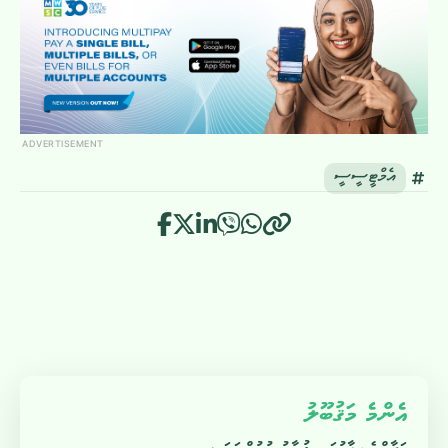
ADVERTISEMENT
އެމްޓީސީސީ
އެންމެ މަޤުބޫލު