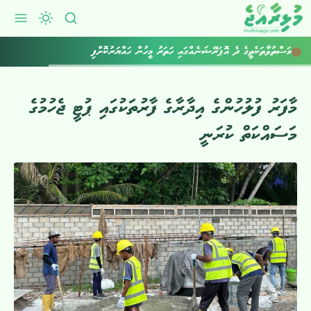
މަސްތުވާތަކެތީގެ ދެ އޮޕަރޭޝަނެއްގައި ހަތަރު މީހުން ހައްޔަރުކޮށްފި
މާފަރު ފުލުހުންގެ އިދާރާގެ ފާރުތަކުގައި ޕުޓީ ޖެހުމުގެ
މަސައްކަތް ކުރަނީ