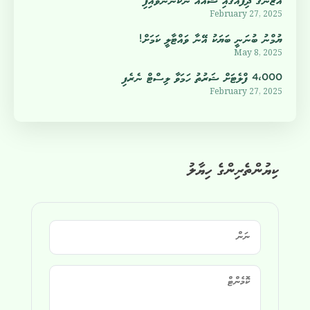
އަޒާންގެ ދިފާއުގައި ޝުއާއު ނުކުންނަވައިފި
February 27, 2025
ޔުމްނު ބުނަނީ ބަޔަކު އޭނާ ވައްޓާލީ ކަމަށް!
May 8, 2025
4،000 ފްލެޓަށް ޝަރުތު ހަމަވާ ލިސްޓް ނެރެފި
February 27, 2025
ކިޔުންތެރިންގެ ހިޔާލު