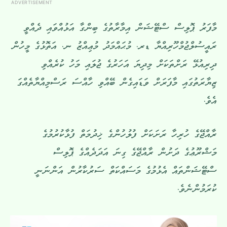
ADVERTISEMENT
މާފަރު ޕޮލިސް ސްޓޭޝަން އިމާރާތުގެ ބިންގާ އަޅުއްވައި ދެއްވީ
ރައީސުލްޖުމްހޫރިއްޔާ ޑރ. މުޙައްމަދު މުޢިއްޒު ނ. އަތޮޅުގެ މީހުން
ދިރިއުޅޭ ރަށްތަކަށް މިދިޔަ އަހަރުގެ ޖުލައި މަހު ކުރެއްވި
ޒިޔާރަތުގައި މާފަރަށް ވަޑައިގެން ބޭއްވި ހާއްސަ ރަސްމިއްޔާތެއްގަ
އެވެ.
ރާއްޖޭގެ ހުރިހާ ރަށަކަށް ފުލުހުންގެ ޚިދުމަތް ފުޅާކުރުމުގެ
މަޝްރޫޢުގެ ދަށުން ރާއްޖޭގެ ގިނަ އަދަދެއްގެ ޕޮލިސް
ސްޓޭޝަންތައް އެޅުމުގެ މަސައްކަތް ސަރުކާރުން އަންނަނީ
ކުރަމުންނެވެ.