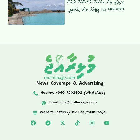
ގިރިފުށީ ބިން ހިއްކުމުގެ މަޝްރޫއުގެ ދަށުން
143،000 އަކަ މީޓަރުގެ ބިން ހިއްކައިފި
News Coverage & Advertising
Hotline: +960 7202602 (WhatsApp)
Email
info@mulhiraajje.com
Website: https://linktr.ee/mulhiraajje