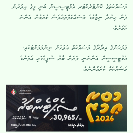
މަސައްކަތުގެ ކޮންޓްރެކްޓަރ އެމްޓީސީސީން ބުނީ މީގެ އިތުރުން
ފެން ހިންދާ ނިޒާމުގެ މަސައްކަތްތައްވެސް ކުރަމުން އަންނަ
ކަމަށެވެ.
ފުލުހުންގެ އިދާރާގެ މަސައްކަތް އަވަހަށް ނިންމުމަށްޓަކައި،
އެމްޓީސީސީން އަންނަނީ ވަރަށް ބާރު ސްޕީޑްގައި އެތަނުގެ
މަސައްކަތް ކުރަމުންނެވެ.