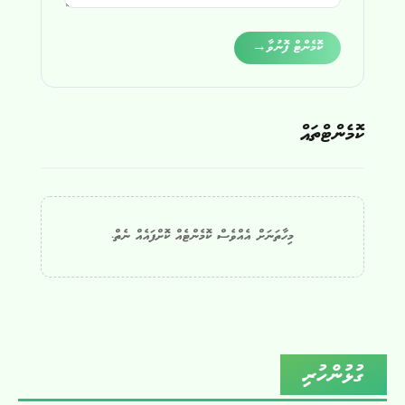
Alternative:
ކޮމެންޓް ފޮނުވާ
→
ކޮމެންޓްތައް
މިހާތަނަށް އެއްވެސް ކޮމެންޓެއް ކޮށްފައެއް ނެތް.
ގުޅުންހުރި