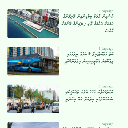
4 days ago
ހުސެއިން އާދަމް ބިލްޑިންއިން ދޮށިމޭނާއާ
ހަމައަށް އެއްގަމު ތޮށި ސިފައިންގެ ބޭނުމަށް
ހާއްސަ
5 days ago
ބާވެ ހަލާކުވެފައިވާ 9 ބަހެއް ނީލަމުގައި
ވިއްކާލަން އެމްޓީސީސީން އިއުލާންކޮށްފި
5 days ago
ބޮޑުތަކުރުފާނު މަގުގެ އަލަށް ތަރައްޤީކުރި
ސަރަޙައްދުގައި އިތުރަށް ރުއް އިންދަނީ
5 days ago