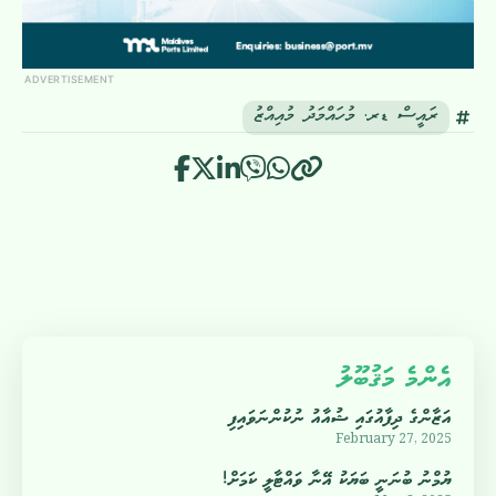
ADVERTISEMENT
ރައީސް ޑރ. މުހައްމަދު މުއިއްޒު
އެންމެ މަޤުބޫލު
އަޒާންގެ ދިފާއުގައި ޝުއާއު ނުކުންނަވައިފި
February 27, 2025
ޔުމްނު ބުނަނީ ބަޔަކު އޭނާ ވައްޓާލީ ކަމަށް!