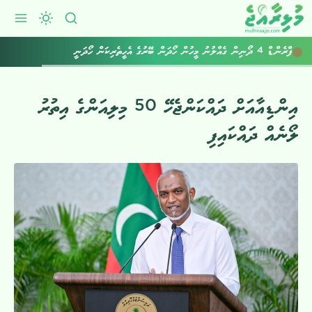
ފްރެންޑް 4 ދޯނިން ގެއްލުނު މީހުން ހޯދަން ބޭރުގެ އެހީތެރިކަން ހޯދަނީ
އިންޑިއާއަށް ދައްކަންޖެހޭ 50 މިލިއަންގެ އިތުރު
ލޯނެއް ދައްކައިފި