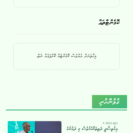
ކޮމެންޓްތައް
މިހާތަނަށް އެއްވެސް ކޮމެންޓެއް ކޮށްފައެއް ނެތް.
ގުޅުންހުރި
4 days ago
އިގުތިސާދީ ދަތިތަކާއެކުވެސް މި ދައުރުގެ