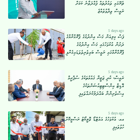
ތެރޭގައި ވައުދުތައް ފުއްދަވާނެ ކަމަށް
ރައީސް ވިދާޅުވެއްޖެ
5 days ago
ފަސް މިލިއަން ގަސް އިންދުމުގެ ޕްރޮގްރާމްގެ
ދަށުން އުކުޅަހުގައި ގަސް އިންދުމުގެ
ޕްރޮގްރާމްގައި ރައީސް ބައިވެރިވެވަޑައިގެންފި
5 days ago
ރައީސް، ކުދި ޖަޒީރާ ޤައުމުތަކުގެ ސުޕްރީމް
އޮޑިޓް އިންސްޓިޓިއުޝަންތަކުގެ
އިސްވެރިންނާ ބައްދަލުކުރައްވައިފި
5 days ago
އއ. އުކުޅަހުގެ އައުޓްޑޯ ވޮލީކޯޓު ރަސްމީކޮށް
ހުޅުވައިފި