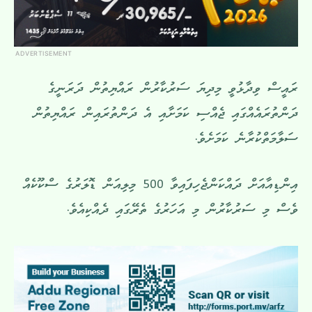
ADVERTISEMENT
ރައީސް ވިދާޅުވީ މިދިޔަ ސަރުކާރުން ރައްޔިތުން ދަރަނީގެ
ދަންތުރައެއްގައި ޖެއްސި ކަމަށާއި އެ ދަންތުރައިން ރައްޔިތުން
ސަލާމަތްކުރާނެ ކަމަށެވެ.
އިންޑިއާއަށް ދައްކަންޖެހިފައިވާ 500 މިލިއަން ޑޮލަރުގެ ސްކޫކެއް
ވެސް މި ސަރުކާރުން މި އަހަރުގެ ތެރޭގައި ދެއްކިއެވެ.