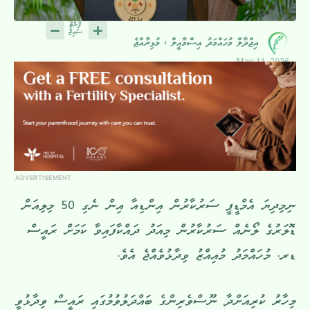
އިޖްދާލް މުހައްމަދު އިސްމާއީލް ، މުޅިރާއްޖެ
May 11, 2026
ADVERTISEMENT
ނިމިދިޔަ އެމްޑީޕީ ސަރުކާރުން އިންޑިއާ އިން ނެގި 50 މިލިއަން
ޑޮލަރުގެ ލޯނެއް ސަރުކާރުން މިއަދު ދައްކާފައިވާ ކަމަށް ރައީސް
ޑރ. މުހައްމަދު މުއިއްޒު ވިދާޅުވެއްޖެ އެވެ.
މިހާރު ކުރިއަށްދާ ނޫސްވެރިންގެ ބައްދަލުވުމުގައި ރައީސް ވިދާޅުވީ