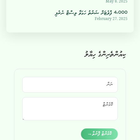
May 8, 2025
4،000 ފްލެޓަށް ޝަރުތު ހަމަވާ ލިސްޓް ނެރެފި
February 27, 2025
ކިޔުންތެރިންގެ ހިޔާލު
Alternative:
ކޮމެންޓް ފޮނުވާ
→