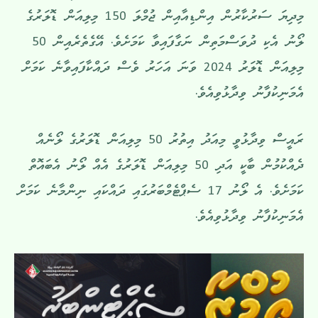
މިދިޔަ ސަރުކާރުން އިންޑިއާއިން ޖުމްލަ 150 މިލިއަން ޑޮލަރުގެ
ލޯނު އެކި ދުވަސްމަތިން ނަގާފައިވާ ކަމަށެވެ. އޭގެތެރެއިން 50
މިލިއަން ޑޮލަރު 2024 ވަނަ އަހަރު ވެސް ދައްކާފައިވާނެ ކަމަށް
އެމަނިކުފާނު ވިދާޅުވިއެވެ.
ރައީސް ވިދާޅުވީ މިއަދު އިތުރު 50 މިލިއަން ޑޮލަރުގެ ލޯނެއް
ދެއްކުމުން ބާކީ އަދި 50 މިލިއަން ޑޮލަރުގެ އެއް ލޯނު އެބައޮތް
ކަމަށެވެ. އެ ލޯނު 17 ސެޕްޓެމްބަރުގައި ދައްކައި ނިންމާނެ ކަމަށް
އެމަނިކުފާނު ވިދާޅުވިއެވެ.