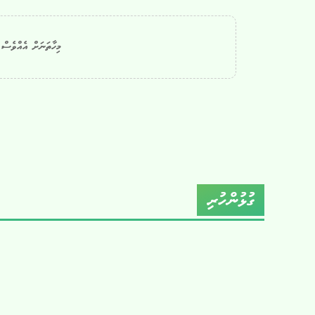
މިހާތަނަށް އެއްވެސް ކ
ގުޅުންހުރި