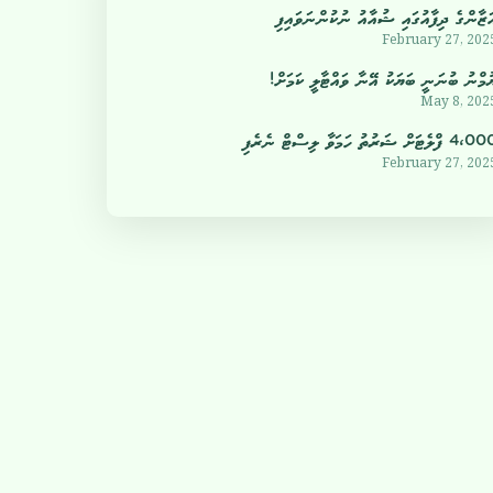
ަޒާންގެ ދިފާއުގައި ޝުއާއު ނުކުންނަވައިފި
February 27, 202
ުމްނު ބުނަނީ ބަޔަކު އޭނާ ވައްޓާލީ ކަމަށް!
May 8, 202
4 ފްލެޓަށް ޝަރުތު ހަމަވާ ލިސްޓް ނެރެފި
February 27, 202