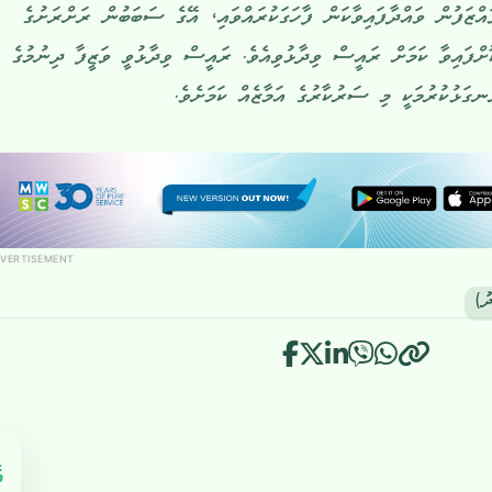
ައްޒަފުން ވައްދާފައިވާކަން ފާހަގަކުރައްވައި، އޭގެ ސަބަބުން ރަށްރަށުގެ
ށްފައިވާ ކަމަށް ރައީސް ވިދާޅުވިއެވެ. ރައީސް ވިދާޅުވީ ވަޒީފާ ދިނުމުގެ
ނގަޅުކުރުމަކީ މި ސަރުކާރުގެ އަމާޒެއް ކަމަށެވެ.
VERTISEMENT
ު)
އ