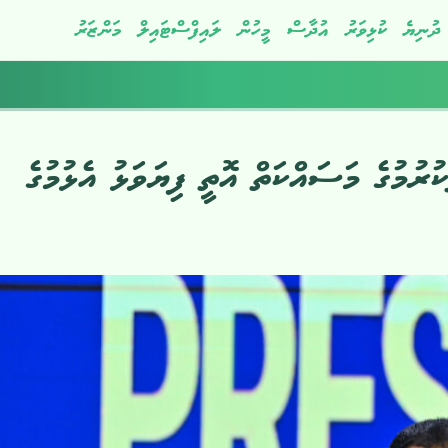
ދުނިޔެ
ކުޅިވަރު
އުދާސް
މީހުން
ލައިފްސްޓައިލް
މަންޒަރު
ުމުގެ މަސައްކަތް އޮތީ ފިޔަވަޅު އެޅުމުގެ