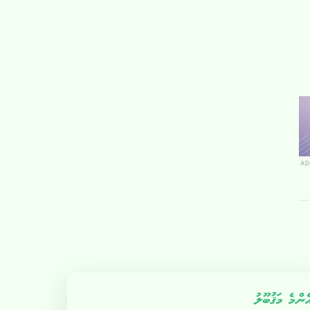
AD
ެންމެ މަޤުބޫލު