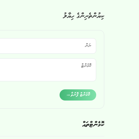
ކިޔުންތެރިންގެ ހިޔާލު
Alternative:
ކޮމެންޓް ފޮނުވާ
→
ކޮމެންޓްތައް