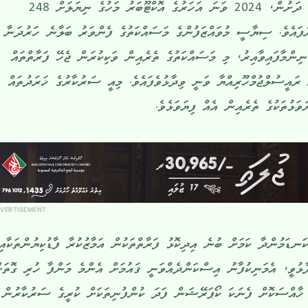
ކަނޑައަޅުއްވާފައިވާ ސިޔާސަތުތަކުގެ ދަށުން، 2024 ވަނަ އަހަރުގެ އޮކްޓޫބަރު މަހުގެ ނިޔަލަށް 248
ފައެވެ. ސިޔާސީ މުވައްޒަފުންގެ މަސައްކަތުގެ ފެންވަރު ބަލާނެ ހަރުދަނާ
ނިންމާފައިވާއިރު، މި މަސައްކަތުގެ ތެރެއިން ވަކިކުރަން ޖެހޭ ފަރާތްތައް
 ރައީސުލްޖުމްހޫރިއްޔާ ވަނީ ވިދާޅުވެފައެވެ. މިއީ ސަރުކާރުގެ ޚަރަދުތައް
ވަޅުތަކުގެ ތެރެއިން އެއް ފިޔަވަޅެވެ.
VERTISEMENT
ަނޑަމުންދާ ކަމަށް ބުނެ އިދިކޮޅު ފަރާތްތަކުން އަމާޒުކުރާ ފާޑުކިޔުންތަކާއި
ާޅުވީ، އެމަނިކުފާނު އިސްކަންދެއްވަނީ ޤައުމަށް އެންމެ މަންފާ ހުރި ގޮތަށ
. ޚާއްސަކޮށް ފެނަކަ ކޯޕަރޭޝަން ފަދަ ކުންފުނިތަކަށް ކުރީގެ ސަރުކާރުން