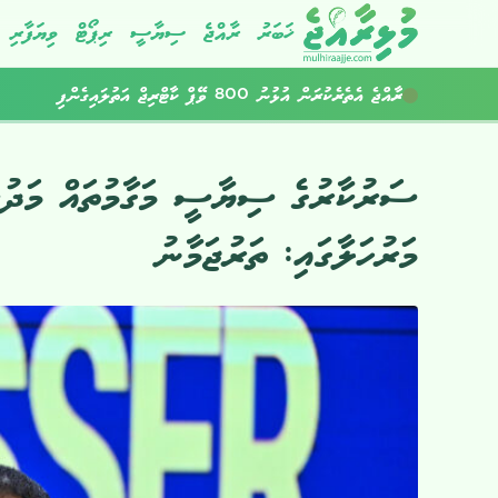
ޚަބަރު
ރާއްޖެ
ސިޔާސީ
ރިޕޯޓް
ވިޔަފާރި
ފްރެންޑް 4 ދޯނިން ގެއްލުނު މީހުން ހޯދަން ބޭރުގެ އެހީތެރިކަން ހޯދަނީ
ރާއްޖެ އެތެރެކުރަން އުޅުނު 800 ވޭޕް ކާޓްރިޖް އަތުލައިގެންފި
ސަރުކާރުގެ ސިޔާސީ މަގާމުތައް މަދުކުރ
މަރުހަލާގައި: ތަރުޖަމާނު