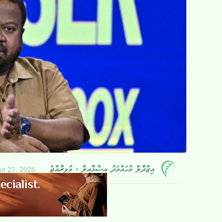
e 27, 2026
އިޖްދާލް މުހައްމަދު އިސްމާއީލް ، މުޅިރާއްޖެ