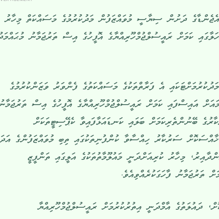
ޖެންޑާގެ ދަށުން ސިޔާސީ މުވައްޒަފުން މަދުކުރުމުގެ މަސައްކަތް މިހާރު
ހަލާގައި ކަމަށް ރައީސުލްޖުމްހޫރިއްޔާގެ އޮފީހުގެ އިސް ތަރުޖަމާނު މުޙައްމަދު
ކުރުމަށްޓަކައި އެ ފަރާތްތަކުގެ މަސައްކަތުގެ ފެންވަރު ވަޒަންކުރުމުގެ
ައަށް އައިސްފައި ކަމަށް ރައީސުލްޖުމްހޫރިއްޔާގެ އޮފީހުގެ އިސް ތަރުޖަމާނު
ާރުގެ ބޭނުންތެރިކަމަށް ބަލައި ކަނޑައަޅާފައިވާ ކެޕޭސިޓީތަކަށް
ޚާއްސަކޮށް ސަރުކާރު ހިއްސާވާ ކުންފުނިތަކުގައި ތިބި މުވައްޒަފުންގެ އަދަ
ންދާއިރު، މިހާރު ކުރިއަށްދަނީ މައުލޫމާތުތަކުގެ އަލީގައި ތަންފީޒީ
ށް ތަރުޖަމާނު ފާހަގަކުރެއްވިއެވެ.
ށް، ދައުލަތުގެ އާމްދަނީ އިތުރުކުރުމަށް ރައީސުލްޖުމްހޫރިއްޔާ