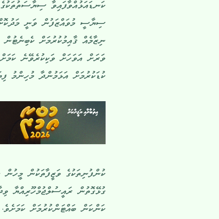
ސިޔާސީ މުވައްޒަފުން ވަނީ މަދުކޮށް
ނިޒާމެއް ޤާއިމުކުރުމަށް ކެބިނެޓުން 
ވަރަށް އަވަހަށް ވަކިކުރެވޭނެ ކަމަށް
ކުޑަކުރުމަށް އަޅަމުންދާ މުހިންމު ފިޔަ
ކުންފުނިތަކުގެ ވަޒީފާތަކުން މީހުން ކ
ގުޅޭގޮތުން ރައީސުލްޖުމްހޫރިއްޔާ ވިދ
ކަންކަން ބައްޓަންކުރުމަށް ކަމަށެވެ