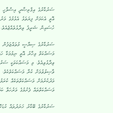
ސަރުކާރުގެ އިޤްތިޞާދީ އިސްލާހީ އެ
އޮތީ އެކަމަށް ފިޔަވަޅު އެޅުމުގެ މަރު
ހުސައިން ޝަރީފު ވިދާޅުވެއްޖެއެވެ.
ސަރުކާރުގެ ސިޔާސީ މުވައްޒަފުން މަދު
މަސައްކަތް މިހާރު އޮތީ ނިމުމަކާ ހަމ
ވިދާޅުވިއެވެ. މި މަސައްކަތަކީ ސަރުކ
ވާސިލުވުމަށް ކުރާ މަސައްކަތެކެވެ. 
މަދުކުރުމަށް މަސައްކަތްތަކެއް ކުރަމު
މަސައްކަތްތައް ފެށުމުގެ މަރުހަލާ ކަމަ
ސަރުކާރުގެ ބޭކާރު ޚަރަދުތައް ކުޑަކޮ