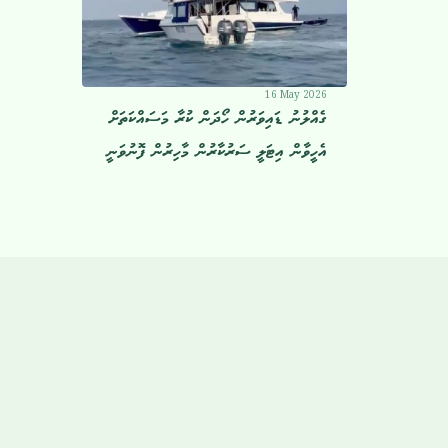
16 May 2026
ގެއްލުނު ޑައިވަރުން ހޯދަން ކުރާ މަސައްކަތަށް
އެހީވާން އިޓަލީ ސަރުކާރުން މާހިރުން ފޮނުވަނީ