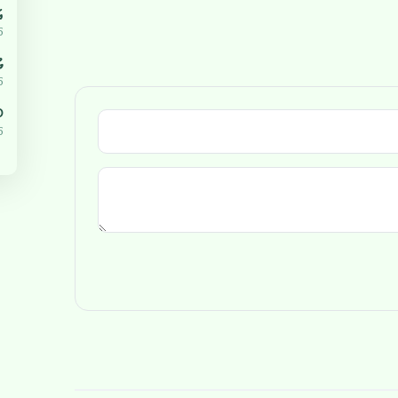
އ
5
ޔ
5
،000
5