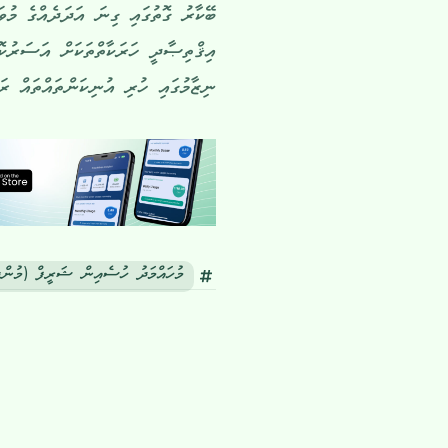
ބޭކާރު ގޮތުގައި ގިނަ އަދަދެއްގެ މުވ
އިޤްތިޞާދީ ހަރަކާތްތަކަށް އަސަރުކޮ
ނިޒާމުގައި ހުރި އުނިކަންތައްތައް ރަ
މުހައްމަދު ހުސެއިން ޝަރީފް (މުންދ