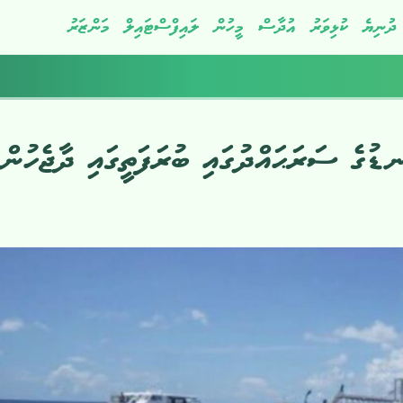
ދުނިޔެ
ކުޅިވަރު
އުދާސް
މީހުން
ލައިފްސްޓައިލް
މަންޒަރު
ނޑުގެ ސަރަޙައްދުގައި ބުރަފަތީގައި ދާޖެހުން