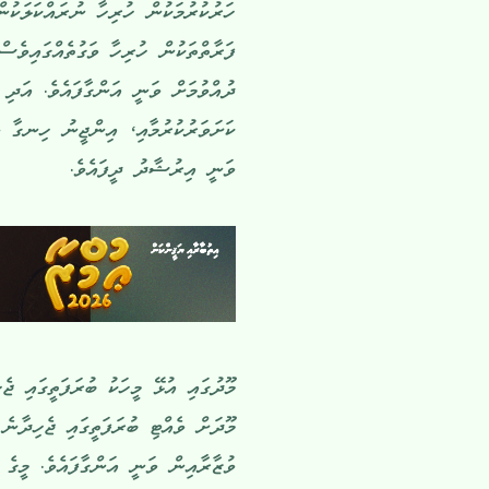
ހަރުކުރުމަކުން ހުރިހާ ނުރައްކަލަކުނ
ފަރާތްތަކުން ހުރިހާ ވަގުތެއްގައިވެ
ދުއްވުމަށް ވަނީ އަންގާފައެވެ. އަދި 
ކަށަވަރުކުރުމާއި، އިންޖީނު ހިނގާ ވަ
ވަނީ އިރުޝާދު ދީފައެވެ.
މޫދުގައި އުޅޭ މީހަކު ބުރަފަތީގައި ޖ
މޫދަށް ވެއްޓި ބުރަފަތީގައި ޖެހިދާނެ
ވުޒާރާއިން ވަނީ އަންގާފައެވެ. މީގެ 