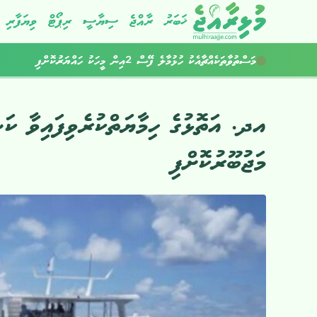
ޚަބަރު
ރާއްޖެ
ސިޔާސީ
ރިޕޯޓް
ވިޔަފާރި
މަސްތުވާތަކެއްޗާއެކު ހުޅުމާލެ ފޭސް 2އިން މީހަކު ހައްޔަރުކޮށްފި
ކުރިއަށްއޮތް ހަފުތާގައިވެސް މޫސުން ގޯސް
އދ. އަތޮޅުގެ ހިމާޔަތްކުރެވިފައިވާ ކަ
މަޖުބޫރުކޮށްފި