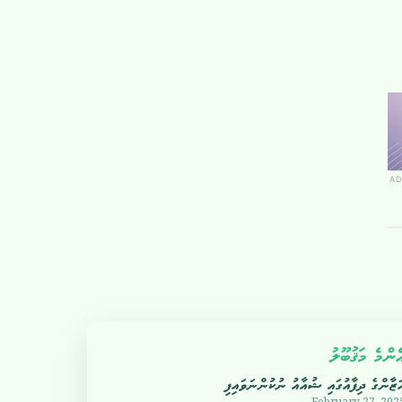
AD
ެންމެ މަޤުބޫލު
ަޒާންގެ ދިފާއުގައި ޝުއާއު ނުކުންނަވައިފި
February 27, 202