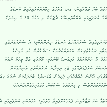
ކަތައާ ބެހޭ ވުޒާރާއިން، އދ. އަތޮޅުގެ ހިމާޔަތްކުރެވިފައިވާ ކަނޑުގެ
ސަރަޙައްދުގައި ދުއްވާ އުޅަނދުފަހަރުގެ ބުރަފަތީގައި ރައްކާތެރިކަމުގެ ދާޖެހުން މި މަހުގެ 30 ގެ ނިޔަލަށް
ްކުރެވިފައިވާ ސަރަޙައްދުގެ ކަނޑުގެ ދިރުންތަކާއި، އެ ސަރަޙައްދުގައި
ތާއި ރައްކާތެރިކަން ކަށަވަރުކުރުމަށް ސަރުކާރުން އެޅި މުހިންމު
ިކަމުގެ ދާ ހަރުކުރުމުގެ މައިގަނޑު ބޭނުމަކީ، މޫދުގައި އުޅޭ މީހަކު ނުވަތަ
ެނބުރޭ ބުރަފައްޗެއްގައި ޖެހި ލިބިދާނެ ނުރައްކާތެރި އަނިޔާއަކުން
މޫދުގައި އޮންނަ އެއްޗެއްގައި ޖެހިގެން އުޅަނދުގެ ބުރަފައްޗަށް ނުވަތަ ގިއ
މަތްވުމަށްވެސް މި ފިޔަވަޅުގެ ސަބަބުން މަގުފަހިވެގެންދާނެއެވެ.
ަތައާ ބެހޭ ވުޒާރާއިން ފާހަގަކޮށްފައިވާ ގޮތުގައި، ހަމައެކަނި ބުރަފަތީގައި ދާ