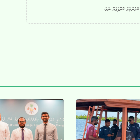
ޮމެންޓެއް ކޮށްފައެއް ނެތް.