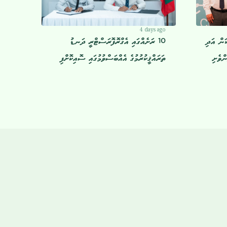
4 days ago
ަން އަދި
10 ރަށެއްގައި އެގްރޮފޮރަސްޓްރީ ދަނޑު
ންވެށި
ތަރައްޤީކުރުމުގެ އެއްބަސްވުމުގައި ސޮއިކޮށްފި