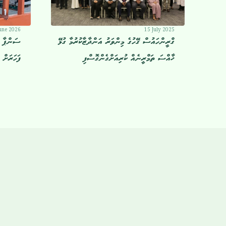
une 2026
15 July 2025
ގްރީންހައުސް ގޭހުގެ މިންވަރު އަންދާޒާކުރުމާ ގުޅޭ
ސަންޕާ ސަ
ޚާއްސަ ތަމްރީނެއް ކުރިއަށްގެންގޮސްފި
ފަހަރަށް 