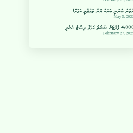
ުމްނު ބުނަނީ ބަޔަކު އޭނާ ވައްޓާލީ ކަމަށް!
May 8, 202
4 ފްލެޓަށް ޝަރުތު ހަމަވާ ލިސްޓް ނެރެފި
February 27, 202