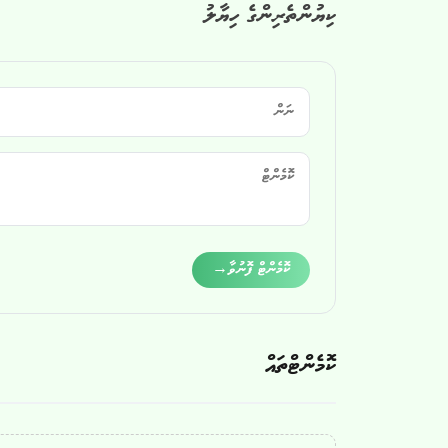
ކިޔުންތެރިންގެ ހިޔާލު
Alternative:
ކޮމެންޓް ފޮނުވާ
→
ކޮމެންޓްތައް