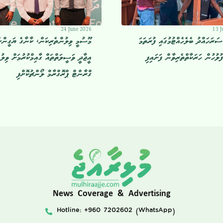
24 June 2026
13 J
ރަހައްދު ބެލެހެއްޓުމުގައި ފުރަތަމަ
މޫސުމީ ވިލުންތެރިކަން، ކާނާގެ ޔަގީންކ
ފުލުހުން ހަރަކާތްތެރިވާން ފަށައިފި
އީޖާދީ ވަސީލަތްތައް ގާއިމްކުރުމަށް ވިލު
ގްރާންޓް ޕްރޮގްރާމް ލޯންޗުކޮށްފި
News Coverage & Advertising
Hotline: +960 7202602 (WhatsApp)