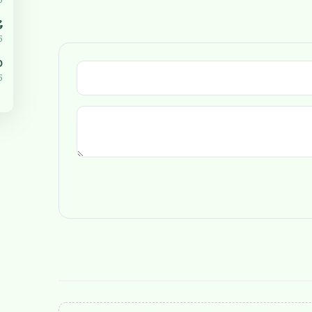
ޔ
5
،000
5