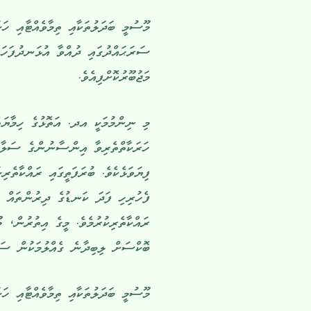
މޫސުމީ ބަދަލުތަކާއި ތިމާވެއްޓާއި ހަ
މަޖުބޫރުކޮށްފިއެވެ.
މި ނިންމުމަކީ އދ. އަތޮޅުގެ ހިމާޔަތ
ހަރަކާތްތެރިވާ އިންސާނުންގެ ސަލާމަ
ފިޔަވަޅެކެވެ. ބުރަފަތީގައި ރައްކާތެރ
ފެހުރިހި ފަދަ ކަނޑުގެ ދިރުންތައް އ
ރައްކާތެރިކުރުމެވެ. މީގެ އިތުރުން، 
ބޮކްސަށް ލިބިދާނެ ގެއްލުމަކުން ސަލާ
މޫސުމީ ބަދަލުތަކާއި ތިމާވެއްޓާއި ހަކ