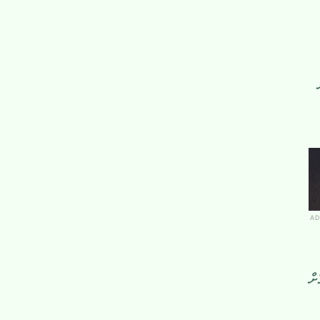
AD
ށް