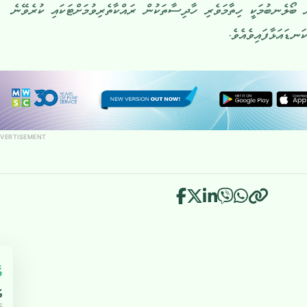
 ބޯލެނބުމަކީ ހިތާމަވެރި ހާދިސާތަކުން ރައްކާތެރިވުމަށްޓަކައި ކުރެވޭނެ
ނޑައަޅާފައިވެއެވެ.
VERTISEMENT
އ
އ
5