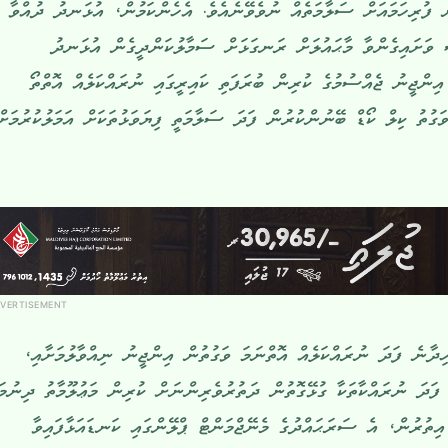
ް ފުރިހަމައަށް ސަލާމަތެއް ނުވެވޭނެއެވެ. އެހެންކަމުން، އުޅަނދު ދުއްވާ
ސް ވަށައިގެންވާ މާޙައުލަށް ރަނގަޅަށް ސަމާލުކަންދީގެން އުޅަނދު
އިންޖީނު ޖެއްސުމުގެ ކުރިން ބުރަފަތި ކައިރީގައި ނުރައްކަލެއް އޮތްތޯ
ގުތު ކިލް ކޯޑް ބޭނުންކުރުން ފަދަ ސަލާމަތީ ފިޔަވަޅުތަކަށް އަމަލުކުރުމަށް
VERTISEMENT
ެހިދާނެ ފަދަ ނުރައްކަލެއް އޮތްނަމަ ވަގުތުން އިންޖީނު ނިއްވާލުމަށާއި،
 ފަދަ ނުރައްކާތަކާ ގުޅޭގޮތުން ދަތުރުވެރިންނަށް ކުރިން މަޢުލޫމާތު ދިނުމަ
އިތުރުން، އެ ސަރަޙައްދުގެ މެނޭޖްމަންޓް ޕްލޭންގައި ކަނޑައަޅާފައިވާ