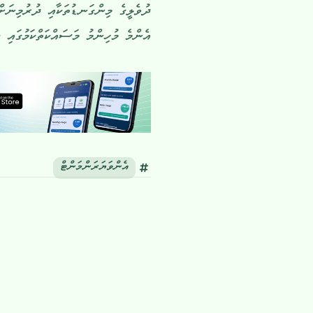
ދުވެލީގެ މިންގަނޑުތަކާއި ދުރުމިނަށް
އެންމެ މުހިންމު މަސައްކަތްކަމުގައި ކަ
އެންވަޔަރަންމަންޓް