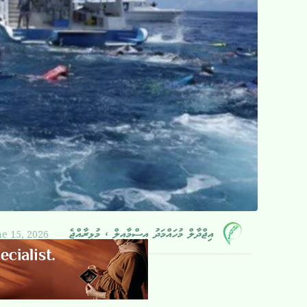
e 15, 2026
އިޖްދާލް މުހައްމަދު އިސްމާއީލް ، މުޅިރާއްޖެ