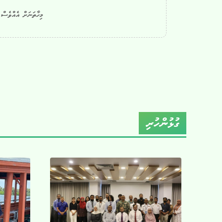
މިހާތަނަށް އެއްވެސް ކ
ގުޅުންހުރި