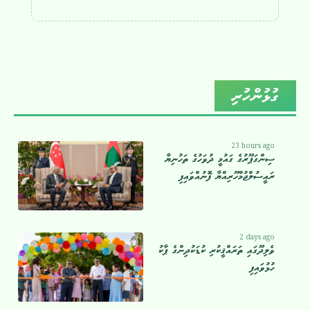
ގުޅުންހުރި
23 hours ago
ސިންގަޕޫރުގެ ގައުމީ ދުވަހުގެ ތަހުނިޔާ
ރައީސުލްޖުމްހޫރިއްޔާ ފޮނުއްވައިފި
2 days ago
ވެލިދޫގައި ތަރައްޤީކުރި ކުޑަކުދިންގެ ޕާކު
ހުޅުވައިފި