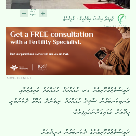
ފާތިމަތު އިނާޝާ އިބްރާހީމް ، މުޅިރާއްޖެ
June 14, 2026
ADVERTISEMENT
ރައީސުލްޖުމްހޫރިއްޔާ ޑރ. މުޙައްމަދު މުޙައްމަދު މުޢިއްޒުއާއި
އަނބިކަނބަލުން ސާޖިދާ މުޙައްމަދު ނިލަންދެ އަތޮޅު ދެކުނުބުރީ
މީދޫއަށް ވަޑައިގަންނަވައިފިއެވެ.
ރައީސުލްޖުމްހޫރިއްޔާގެ ދެކަނބަލުން ދ.މީދުއަށް