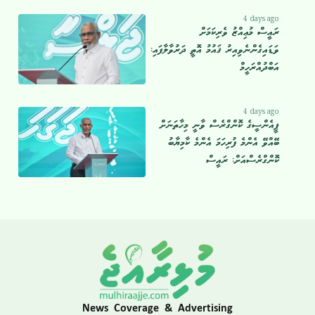
4 days ago
ރައީސް މުޢިއްޒު ވެރިކަމަށް
ވަޑައިގެންނެވިއިރު ޤައުމު އޮތީ ދަރުވާލާފައި:
އަބްދުއްރަހީމް
4 days ago
ޕީއެންސީގެ ކޮންގްރެސް ވާނީ މިހާތަނަށް
ބޭއްވޭ އެންމެ ފުރިހަމަ އެންމެ ކާމިޔާބު
ކޮންގްރެސްއަށް: ރައީސް
News Coverage & Advertising