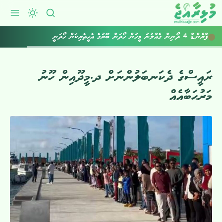
ފްރެންޑް 4 ދޯނިން ގެއްލުނު މީހުން ހޯދަން ބޭރުގެ އެހީތެރިކަން ހޯދަނީ
ރައީސްގެ ދެކަނބަލުންނަށް ދ.މީދޫއިން ހޫނު
މަރުޙަބާއެއް