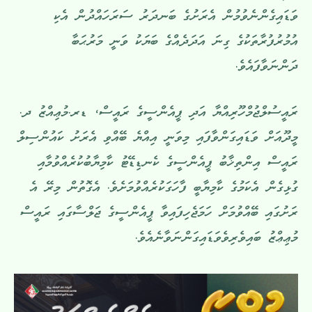
ވަޑައިގެންނެވުމުން އެރަށުގެ ބަނދަރު ސަރަހައްދުން އެކި
އުމުރުފުރާތަކުގެ ގިނަ އަދަދެއްގެ ބަޔަކު ވަނީ މަރުޙަބާ
ދަންނަވާފައެވެ.
ރައީސުލްޖުމްހޫރިއްޔާ އަދި ޕީއެންސީގެ ރައީސް، ޑރ.މުޢިއްޒު ދ.
މީދޫއަށް ވަޑައިގަންވާފައި މިވަނީ އިއްޔެ ބޭއްވި އެރަށު ކައުންސިލް
ރައީސް އިންތިޚާބު ޕީއެންސީގެ ކެނޑިޑޭޓު ކާމިޔާބުކުރެއްވުމާއި
ގުޅިގެން އެކަމުގެ ކާމިޔާބީ ފާހަގަކުރެއްވުމަށެވެ. އެގޮތުން މިރޭ އެ
ރަށުގައި ބޭއްވުމަށް ހަމަޖެހިފައިވާ ޕީއެންސީގެ ޖަލްސާގައި ރައީސް
މުޢިޢްޒު ބައިވެރިވެވަޑައިގަންނަވާނެއެވެ.