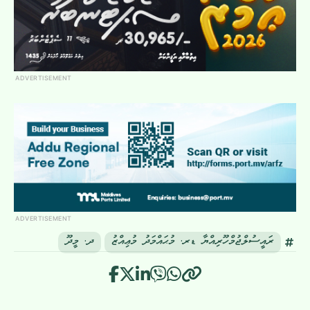
ADVERTISEMENT
ADVERTISEMENT
ރައީސުލްޖުމްހޫރިއްޔާ ޑރ. މުޙައްމަދު މުޢިއްޒު
ދ. މީދޫ