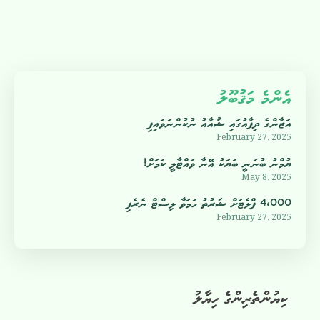
އެންމެ މަޤުބޫލު
އަޒާންގެ ދިފާއުގައި ޝުއާއު ނުކުންނަވައިފި
February 27, 2025
ޔުމްނު ބުނަނީ ބަޔަކު އޭނާ ވައްޓާލީ ކަމަށް!
May 8, 2025
4،000 ފްލެޓަށް ޝަރުތު ހަމަވާ ލިސްޓް ނެރެފި
February 27, 2025
ކިޔުންތެރިންގެ ހިޔާލު