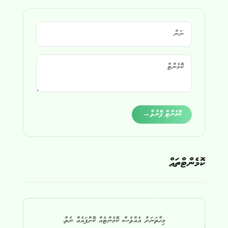
Alternative:
ކޮމެންޓް ފޮނުވާ
→
ކޮމެންޓްތައް
މިހާތަނަށް އެއްވެސް ކޮމެންޓެއް ކޮށްފައެއް ނެތް.