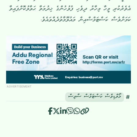
އެތެރެކުރި މީހާ މިހާރު ދިވެހި ފުލުހުންގެ ޚިދުމަތާ ޙަވާލުކޮށްފައިވާ
ކަމަށްވެސް ކަސްޓަމްސްއިން މައުލޫމާތުދެއްވައެވެ.
ADVERTISEMENT
މޯލްޑިވްސް ކަސްޓަމްސް ސާވިސް