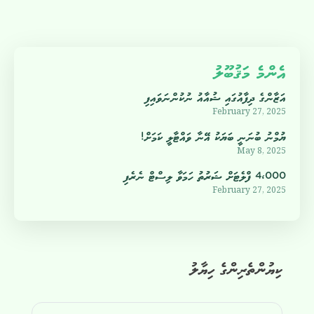
އެންމެ މަޤުބޫލު
އަޒާންގެ ދިފާއުގައި ޝުއާއު ނުކުންނަވައިފި
February 27, 2025
ޔުމްނު ބުނަނީ ބަޔަކު އޭނާ ވައްޓާލީ ކަމަށް!
May 8, 2025
4،000 ފްލެޓަށް ޝަރުތު ހަމަވާ ލިސްޓް ނެރެފި
February 27, 2025
ކިޔުންތެރިންގެ ހިޔާލު