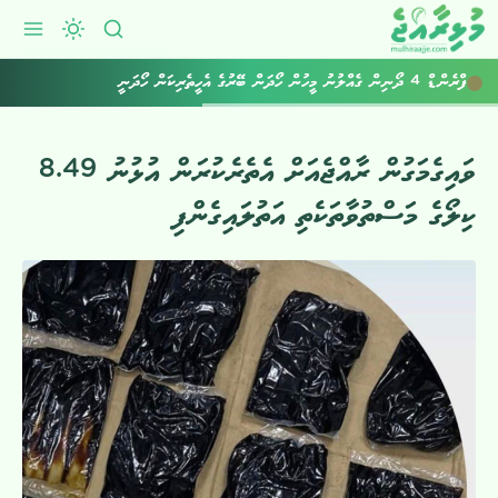
ފްރެންޑް 4 ދޯނިން ގެއްލުނު މީހުން ހޯދަން ބޭރުގެ އެހީތެރިކަން ހޯދަނީ
ވައިގެމަގުން ރާއްޖެއަށް އެތެރެކުރަން އުޅުނު 8.49
ކިލޯގެ މަސްތުވާތަކެތި އަތުލައިގެންފި