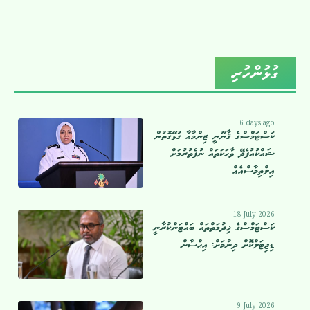
ގުޅުންހުރި
6 days ago
ކަސްޓަމްސްގެ ޤާނޫނީ ޒިންމާއާ ގުޅޭގޮތުން
ޝައްކުއުފެދޭ ވާހަކަތައް ނުފެތުރުމަށް
އިލްތިމާސްއެއް
18 July 2026
ކަސްޓަމްސްގެ ޚިދުމަތްތައް ބައްޓަންކުރާނީ
ޑިޖިޓަލްކޮށް ދިނުމަށް: އިޙްސާން
9 July 2026