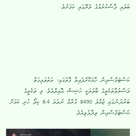
ބަލައި ފާސްކުރުމުގެ ތެރޭގައި ކަމަށެވެ.
ކަސްޓަމްސްއިން ހާމަކޮށްފައިވާ ގޮތުގައި، އަތުލައިގަތް
މަސްތުވާތަކެތީގެ ބާވަތަކީ ހަޝިޝް އޮއިލްއެވެ. މި ތަކެތީގެ
ބަރުދަނުގައި ޖުމްލަ 8490 ގްރާމް ނުވަތަ 8.4 ކިލޯ ހުރި ކަމަށް
ކަަސްޓަމްސްއިން ވިދާޅުވިއެވެ.