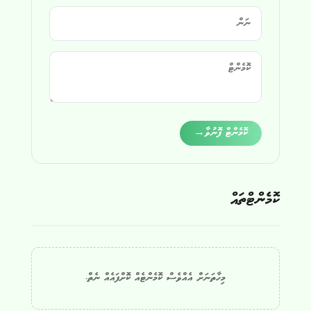
Alternative:
ކޮމެންޓް ފޮނުވާ
→
ކޮމެންޓްތައް
މިހާތަނަށް އެއްވެސް ކޮމެންޓެއް ކޮށްފައެއް ނެތް.