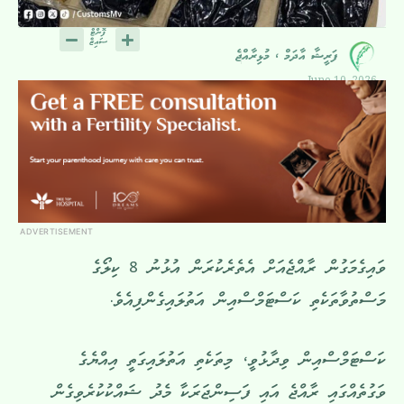
ފަރީޝާ އާދަމް ، މުޅިރާއްޖެ
June 10, 2026
ADVERTISEMENT
ވައިގެމަގުން ރާއްޖެއަށް އެތެރެކުރަން އުޅުނު 8 ކިލޯގެ
މަސްތުވާތަކެތި ކަސްޓަމްސްއިން އަތުލައިގެންފިއެވެ.
ކަސްޓަމްސްއިން ވިދާޅުވީ، މިތަކެތި އަތުލައިގަތީ އިއްޔެގެ
ވަގުތެއްގައި ރާއްޖެ އައި ފަސިންޖަރަކާ މެދު ޝައްކުކުރެވިގެން