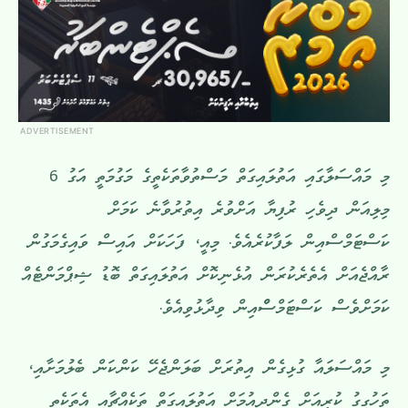
ADVERTISEMENT
މި މައްސަލާގައި އަތުލައިގަތް މަސްތުވާތަކެތީގެ މަގުމަތީ އަގު 6
މިލިއަން ދިވެހި ރުފިޔާ އަށްވުރެ އިތުރުވާނެ ކަމަށް
ކަސްޓަމްސްއިން ލަފާކުރެއެވެ. މިއީ، ފަހަކަށް އައިސް ވައިގެމަގުން
ރާއްޖެއަށް އެތެރެކުރަން އުޅެނިކޮށް އަތުލައިގަތް ބޮޑު ޝިޕްމަންޓެއް
ކަމަށްވެސް ކަސްޓަމްސްްއިން ވިދާޅުވިއެވެ.
މި މައްސަލައާ ގުޅިގެން އިތުރަށް ބަލަންޖެހޭ ކަންކަން ބެލުމަށާއި،
ތަހުގީގު ކުރިއަށް ގެންދިއުމަށް އަތުލައިގަތް ތަކެއްޗާއި އެތަކެތި