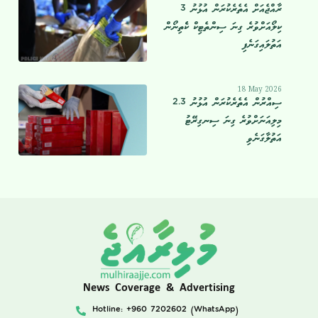
ރާއްޖެއަށް އެތެރެކުރަން އުޅުނު 3
ކިލޯއަށްވުރެ ގިނަ ސިންތެޓިކް ކެެތިނޯން
އަތުލައިގަނެފި
18 May 2026
ސިއްރުން އެތެރެކުރަން އުޅުނު 2.3
މިލިއަނަށްވުރެ ގިނަ ސިނގިރޭޓު
އަތުލާގަނެވި
News Coverage & Advertising
Hotline: +960 7202602 (WhatsApp)