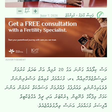
June 7, 2026
ފަރީޝާ އާދަމް ، މުޅިރާއްޖެ
ADVERTISEMENT
މަސް ކިލޯއެއް ގަންނަ އަގު 20 ރުފިޔާ އަށް ބަދަލު ކުރުމަށް
ރައީސުލްޖުމްހޫރިއްޔާ ޑރ. މުޙައްމަދު މުޢިއްޒު މަސްވެރިންނަށް
ވެވަޑައިގެންނެވި ވައުދުފުޅު ފުއްދުމަށް މަސައްކަތް ކުރަމުން އަންނަ
ކަމަށް މިފްކޯގެ މެނޭޖިން ޑިރެކްޓަރު އަދި ޗީފް އެގްޒެކްޓިވް
އޮފިސަރު މުޙައްމަދު އަނަސް ވިދާޅުވެއްޖެއެވެ.