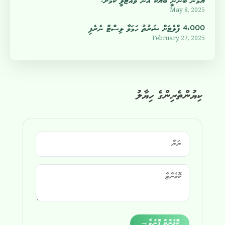
ޔުމްނު ބުނަނީ ބަޔަކު އޭނާ ވައްޓާލީ ކަމަށް!
May 8, 2025
4،000 ފްލެޓަށް ޝަރުތު ހަމަވާ ލިސްޓް ނެރެފި
February 27, 2025
ކިޔުންތެރިންގެ ހިޔާލު
Alternative:
ކޮމެންޓް ފޮނުވާ
→