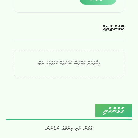
ކޮމެންޓްތައް
މިހާތަނަށް އެއްވެސް ކޮމެންޓެއް ކޮށްފައެއް ނެތް.
ގުޅުންހުރި
ގުޅުން ހުރި ލިޔުމެއް ނުފެނުނު