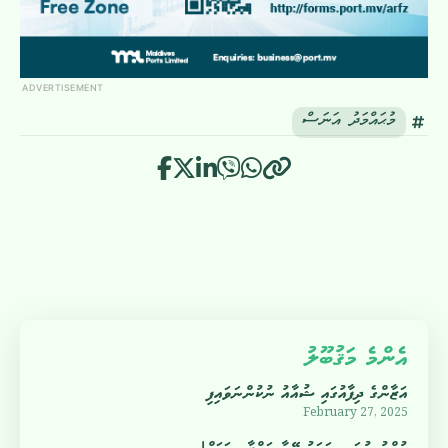
ADVERTISEMENT
މުޙައްމަދު އަނަސް
އެންމެ މަޤުބޫލު
އަޒާންގެ ދިފާއުގައި ޝުއާއު ނުކުންނަވައިފި
February 27, 2025