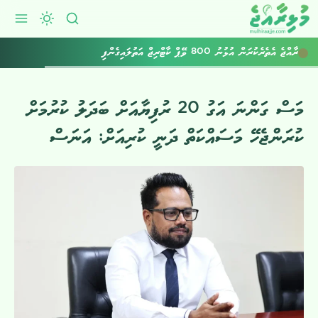
ރާއްޖެ އެތެރެކުރަން އުޅުނު 800 ވޭޕް ކާޓްރިޖް އަތުލައިގެންފި
މަސް ގަންނަ އަގު 20 ރުފިޔާއަށް ބަދަލު ކުރުމަށް
ކުރަންޖެހޭ މަސައްކަތް ދަނީ ކުރިއަށް: އަނަސް