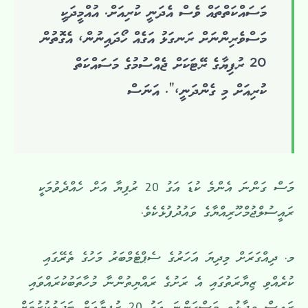
މަސައްކަތްތައް ވެސް އެދަނީ ކުރިއަށް. އުއްމީދަކީ
މަސްވެރިންނަށް ރަނގަޅު އަގެއް ހޯދައިނުން، އެގޮތުން
20 ރުފިޔާގެ ރޭޓަކަށް ޖެއްސުމުގެ މަސައްކަތް
ކުރިއަށް މި ގެންދަނީ،”. އަނަސް
މަސް ގަންނަ އެންމެ ކުޑަ އަގު 20 ރުފިޔާ އަށް ހެއްދެވުމަކީ
ރައީސުލްޖުމްހޫރިއްޔާގެ ވައުދުފުޅެކެވެ.
މ. ދިއްގަރަށް މިދިޔަ އަހަރުގެ ސެޕްޓެމްބަރު މަހުގެ ތެރޭގައި
ކުރެއްވި ޒިޔާރަތުގައި އެ ރަށުގެ ރައްޔިތުންނާ މުހާތަބުކުރައްވައި