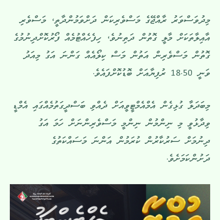
މިދުވަސްވަރު ރާއްޖޭގެ މަސްވެރިކަން ދަށްވަމުންދާތީ، މަސްވެރި
އާއިލާތަކަށް މާލީ ގޮތުން ދަތިނުވެ، ހިފެހެއްޓުމެއް ފޯރުކޮށްދިނުމުގެ
ގޮތުން މަސްވެރިން އަތުން މަސް ކިލޯއެއް ގަންނަ އަގު މިއަދު
ވަނީ 18.50 ރުފިޔާއަށް ބޮޑުކޮށްފައެވެ.
މިބަދަލާ ގުޅިގެން އެމްއެމްޓީވީއަށް ދެއްވި ބަސްދީގަތުމެއްގައި އެމްޑީ
ވިދާޅުވީ މި ނިންމުން ނިންމީ މަސްވެރިންނަށް ހަމަ އަގު
ދިނުމަށް ސަރުކާރުން ކުރަމުން އަންނަ މަސައްކަތުގެ
ދަށުންކަމަށެވެ.