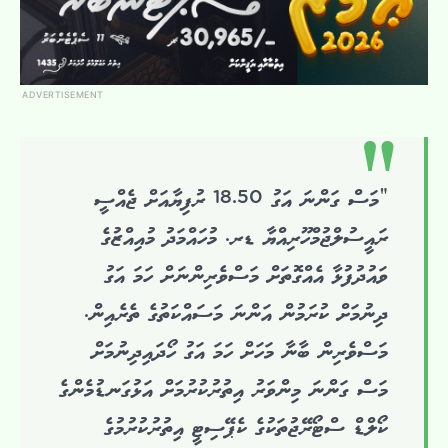
ADVERTISEMENT
“މަސް ގަންނަ އަގު 18.50 ރުފިޔާއަށް ޖެއްސީ
ރައީސުލްޖުމްހޫރިއްޔާ ޑރ. މުހައްމަދު މުއިއްޒުގެ
ވައުދުފުޅާ އެއްގޮތަށް މަސްވެރިންނަށް ހަމަ އަގު
ދިނުމަށް ކުރަމުން އަންނަ މަސައްކަތުގެ ތެރެއިން.
މަސްވެރިން ބާނާ މަހަށް ހަމަ އަގު ހޯދައިދިނުމަށް
މަސް ގަންނަ މިންވަރު އިތުރުކުރުމަށް އަޅުގަނޑުމެންގެ
ކޯލްޑް ސްޓޯރޭޖުތަކުގެ ކެޕޭސިޓީ އިތުރުކުރުމުގެ