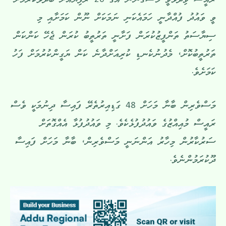
ރައީސް ވިދާޅުވީ މަސްގަންނަ އަގު 20 ރުފިޔާއަށް ބަދަލުކުރުމަށް
ވީ ވައުދު ފުއްދާނީ ހަމައެކަނި ނަމަކަށް ނޫން ކަމަށާއި މި
ސިޔާސަތު ތަންފީޒުކުރަން ފަށާނީ ތަރުތީބު ކުރަން ޖެހޭ ކަންކަން
ތަރުތީބުކޮށް، މެދުނުކެނޑި ކުރިއަށްދާނެ ކަން ޔަގީންކުރުމަށް ފަހު
ކަމަށެވެ.
މަސްވެރިން ބާނާ މަހަށް 48 ގަޑިއިރުތެރޭ ފައިސާ ދިނުމަކީ ވެސް
ރައީސް މުއިއްޒުގެ ވައުދުފުޅެކެވެ. މި ވައުދުފުޅާ އެއްގޮތަށް
ސަރުކާރުން މިހާރު އަންނަނީ މަސްވެރިން، ބާނާ މަހަށް ފައިސާ
ދޫކުރަމުންނެވެ.