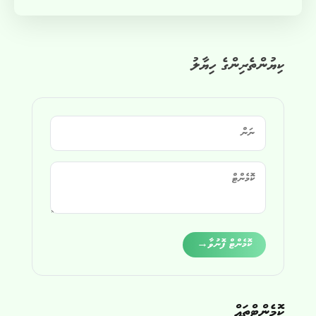
ކިޔުންތެރިންގެ ހިޔާލު
Alternative:
ކޮމެންޓް ފޮނުވާ
→
ކޮމެންޓްތައް