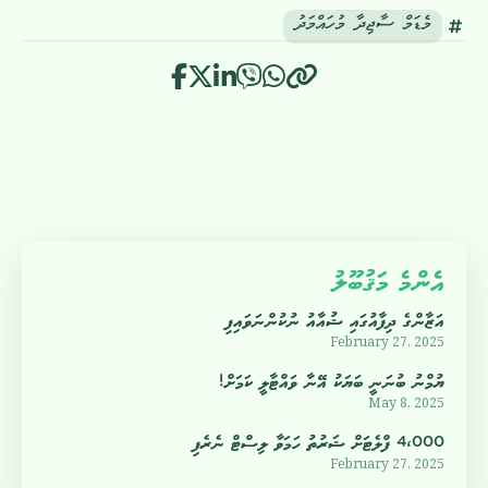
މެޑަމް ސާޖިދާ މުހައްމަދު
އެންމެ މަޤުބޫލު
އަޒާންގެ ދިފާއުގައި ޝުއާއު ނުކުންނަވައިފި
February 27, 2025
ޔުމްނު ބުނަނީ ބަޔަކު އޭނާ ވައްޓާލީ ކަމަށް!
May 8, 2025
4،000 ފްލެޓަށް ޝަރުތު ހަމަވާ ލިސްޓް ނެރެފި
February 27, 2025