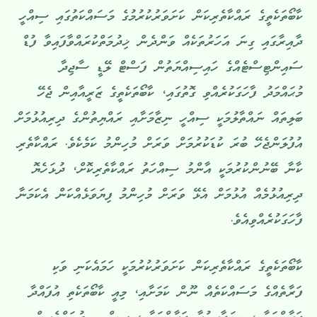
ކާބޯތަކެތީގެ ރައްކާތެރިކަން ކަށަވަރުކުރުމުގެ މަސައްކަތުގައި ސިއްހީ
ދާއިރާގައި ގިނަ އަހަރުތަކެއް ވަންދެން ޚިދުމަތްކުރައްވާފައިވާ ފުޑް
ސައިންޓިސްޓެއްގެ ހައިސިއްޔަތުން ފަސްޓް ލޭޑީ ސާޖިދާ
މުޙައްމަދު ފާހަގަކުރެއްވި ގޮތުގައި، ކާބޯތަކެތީގެ ޒަރީއާއިން ޖެހޭ
ބަލިތައް ނައްތާލުމަކީ ސިއްހީ ނިޒާމަށާއި ރައްޔިތުންގެ ދިރިއުޅުމަށް
އުފުލަންޖެހޭ ބުރަ ކުޑަކުރުމަށް ވަރަށް މުހިންމު ކަމެކެވެ. ރައްކާތެރި
ކާނާ ބޭނުންކުރުމަކީ އާންމު ސިއްހަތު ރައްކާތެރިކޮށް، ދުޅަހެޔޮ
ދިރިއުޅުމެއް އުޅުމަށް އެޅޭ ވަރަށް މުހިންމު ފިޔަވަޅެއްކަން އެކަމަނާ
ފާހަގަކުރެއްވިއެވެ.
ކާބޯތަކެތީގެ ރައްކާތެރިކަން ކަށަވަރުކުރުމަކީ ހަމައެކަނި ވަކި
ފަރާތެއްގެ މަސައްކަތެއް ނޫން ކަމަށާއި، މިއީ ކާބޯތަކެތި އުފައްދާ