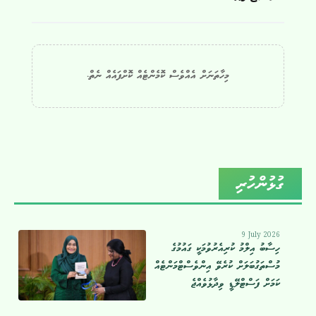
މިހާތަނަށް އެއްވެސް ކޮމެންޓެއް ކޮށްފައެއް ނެތް.
ގުޅުންހުރި
9 July 2026
ހިސާބު އިލްމު ކުރިއެރުވުމަކީ ގައުމުގެ
މުސްތަގުބަލަށް ކުރެވޭ އިންވެސްޓްމަންޓެއް
ކަމަށް ފަސްޓްލޭޑީ ވިދާޅުވެއްޖެ