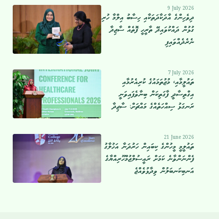
9 July 2026
ދިވެހިންގެ އާދަކާދަތަކާއި ހިސާބު އިލްމާ ހުރި
ގުޅުން ދައްކުވައިދޭ ތާރީހީ ފޮތެއް ސާޖިދާ
ނެރެދެއްވައިފި
7 July 2026
ތައުލީމާއި، މުޖުތަމައުގެ ކުރިއެރުމާއި
އިގްތިސާދީ ފާގަތިކަން ބިނާވެފައިވަނީ
ރަނގަޅު ސިއްހަތެއްގެ މައްޗަށް: ސާޖިދާ
21 June 2026
ތައުލީމީ މީހުންގެ ކިބައިން ހަރުދަނާ އަޚުލާގު
ފެންނަންވާނެ ކަމަށް ރައީސުލްޖުމްހޫރިއްޔާގެ
އަނބިކަނބަލުން ވިދާޅުވެއްޖެ