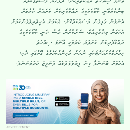
ޢާންމު ސިއްހަތު ރައްކާތެރިކޮށް، ދުޅަހެޔޮ މުސްތަޤްބަލެއް
ބިނާކުރެވޭނީ ކާބޯތަކެތީގެ ރައްކާތެރިކަން ކަށަވަރު ކުރުމަށް
އެންމެން ގުޅިގެން މަސައްކަތްކޮށް، އެކަމަށް އެހީތެރިވެގެންކަމަށް
އެކަމަނާ ވިދާޅުވިއެވެ. ސަރުކާރުން ވެސް ދަނީ ކާބޯތަކެތީގެ
ރައްކާތެރިކަން ކަށަވަރު ކުރުމަކީ އާންމު ސިއްހަތު
ހިމާޔަތްކުރުމަށްޓަކައި ނުހަނު މުހިންމުކަމެއްގެ ގޮތުގައި ދެކި،
އެކަމަށް ބޭނުންވާ ގިނަ ފިޔަވަޅުތަކެއް ތަންފީޒު ކުރަމުންނެވެ.
ADVERTISEMENT