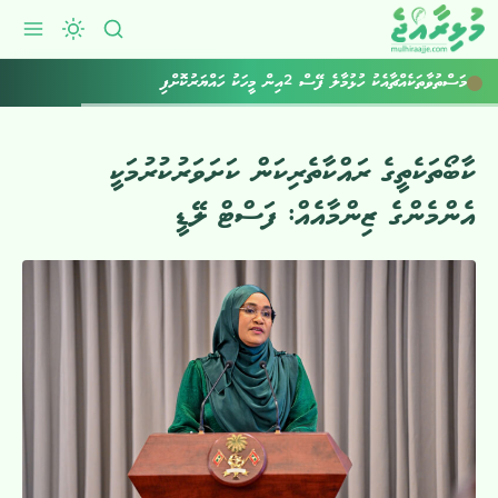
މަސްތުވާތަކެއްޗާއެކު ހުޅުމާލެ ފޭސް 2އިން މީހަކު ހައްޔަރުކޮށްފި
ކާބޯތަކެތީގެ ރައްކާތެރިކަން ކަށަވަރުކުރުމަކީ
އެންމެންގެ ޒިންމާއެއް: ފަސްޓް ލޭޑީ