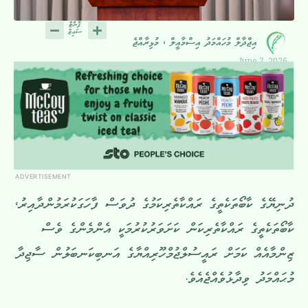
އިޖްދާލް މުހައްމަދު އިސްމާއީލް ، މުޅިރާއްޖެ
June 7, 2026
ADVERTISEMENT
ދުނިޔޭގެ ކާބޯތަކެތީގެ ރައްކާތެރިކަމުގެ ދުވަސް ފާހަގަކުރަމުންދާއިރު،
ކާބޯތަކެތީގެ ރައްކާތެރިކަން ކަށަވަރުކުރުމަކީ އެންމެންގެ ވެސް
ޒިންމާއެއް ކަމަށް ރައީސުލްޖުމްހޫރިއްޔާގެ އަނބިކަނބަލުން ސާޖިދާ
މުޙައްމަދު ވިދާޅުވެއްޖެއެވެ.