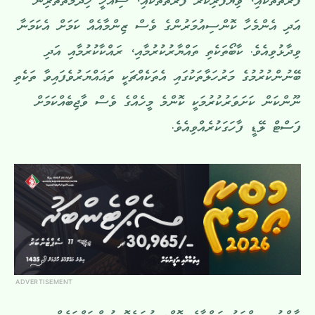
ފަރާތްތަކާއި، ވިޔަފާރިކުރާ ފަރާތްތަކާއި، ސިއްހީ ހިދުމަތްތެރިން
އަދި އެންމެހާ ކޮންސިއުމަރުންގެ ވެސް ޒިންމާއެއް ކަމަށް އެކަމަނާ
ވިދާޅުވިއެވެ. ކާބޯތަކެތި ތައްޔާރުކުރުމާއި، ރައްކާކުރުމާއި އަދި
ބޭނުންކުރުމުގެ މަރުހަލާތަކުގައި އެތަކެއްޗަކީ ތަޣައްޔަރުވެފައިވާ ތަކެތި
ނޫންކަން ކަށަވަރުކުރުމަކީ ކޮންމެ މީހެއްގެ ވެސް ވާޖިބެއްކަމަށް
ފަސްޓް ލޭޑީ ފާހަގަކުރެއްވިއެވެ.
ADVERTISEMENT