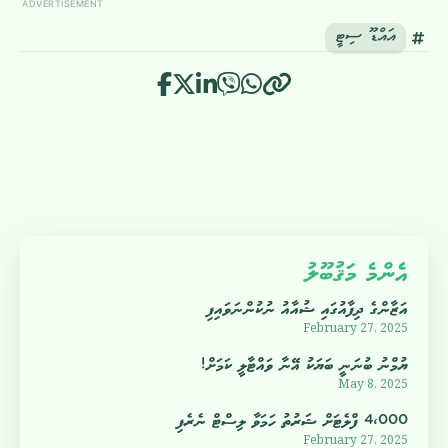
ADVERTISEMENT
އައްޑޫ ސިޓީ
އެންމެ މަޤުބޫލު
އަޒާންގެ ދިފާއުގައި ޝުއާއު ނުކުންނަވައިފި
February 27, 2025
ޔުމްނު ބުނަނީ ބަޔަކު އޭނާ ވައްޓާލީ ކަމަށް!
May 8, 2025
4،000 ފްލެޓަށް ޝަރުތު ހަމަވާ ލިސްޓް ނެރެފި
February 27, 2025