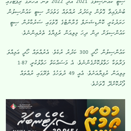
ސިޓީ ކައުންސިލުގެ 2021 އަދި 2022 ވަނަ އަހަރުގެ ރިޕޯޓުގައި
ބުނެފައިވާ ގޮތުން މިކަދުރު ރުއްތައް ގަތުމަށް ސިޓީ ކައުންސިލުން
ހަރަދުކުރީ ކޮންޑިޝަނަލް ގްރާންޓުގެ ގޮތުގައި ސަރުކާރުން ސިޓީ
ކައުންސިލަށް ދިން ދިހަ މިލިއަން ރުފިޔާގެ ތެރެއިންނެވެ.
ކައުންސިލުން ހޯދީ 300 ކަދުރު ރުކެވެ. އެރުއްތައް ހޯދީ އަމިއްލަ
ފަރާތަކާ ހަވާލުކޮށްގެންނެވެ. އެ މަސައްކަތް ހަވާލުކުރީ 1.87
މިލިއަން ރުފިޔާއަށެވެ. އެއީ 49 ދުވަހުގެ ތެރޭގައި ރުއްތައް
ފޯރުކޮށްދޭ ގޮތަށެވެ.