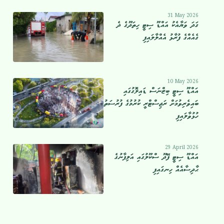
31 May 2026
ގަދަ ވަޔާއެކު އައްޑޫ ސިޓީ ހިތަދޫގެ ދެ
ގެއެއްގެ ފުރާޅު އެއްލާލައިފި
10 May 2026
އައްޑޫ ސިޓީ ބިޒްނަސް ޑައިލޮގުގައި
ބައިވެރިވުމަށް ރަޖިސްޓްރީ ކުރުމުގެ ފުރުސަތު
ހުޅުވާލައިފި
29 April 2026
އައްޑޫ ސިޓީ ފޭދޫ ސްކޫލުގައި އަލިފާނުގެ
ޙާދިސާއެއް ހިނގައިފި