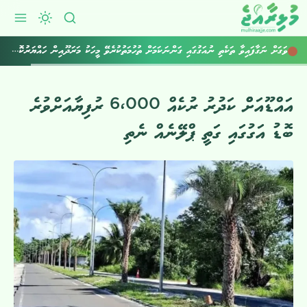
ވަގަށް ނަގާފައިވާ ތަކެތި ނުއަގުގައި ގަންނަކަމަށް ތުހުމަތުކުރެވޭ މީހަކު މަރަދޫއިން ހައްޔަރުކޮށްފި
އައްޑޫއަށްް ކަދުރު ރުކެއް 6،000 ރުފިޔާއަށްވުރެ
ބޮޑު އަގުގައި ގަތީ ޕްލޭނެއް ނެތި