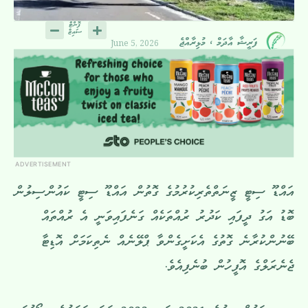
June 5, 2026
ފަރީޝާ އާދަމް ، މުޅިރާއްޖެ
ADVERTISEMENT
އައްޑޫ ސިޓީ ޒީނަތްތެރިކުރުމުގެ ގޮތުން އައްޑޫ ސިޓީ ކައުންސިލުން
ބޮޑު އަގު ދީފައި ކަދުރު ރުއްތަކެއް ގަނެފައިވަނީ އެ ރުއްތައް
ބޭނުންކުރާނެ ގޮތުގެ އެކަށީގެންވާ ޕްލޭނެއް ނެތިކަމަށް އޮޑިޓާ
ޖެނެރަލްގެ އޮފީހުން ބުނެފިއެވެ.