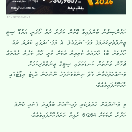
ADVERTISEMENT
ކައުންސިލުން ބުނެފައިވާ ގޮތުން ކަދުރު ރުއް ހޯދަނީ އައްޑޫ ސިޓީ
ޒީނަތްތެރިކުރުމުގެ މަގުސަދުގައެވެ. އެ މަގުސަދުގައި ކަދުރު ރުއް
ހޯދުމަށް ބޮޑު ހޭދައެއް ކުރިއިރު އެކަން ކުރީ ހޯދާ ކަދުރު ރުއްތައް
ޖަހާނެ ތަންތަން ކަނޑައަޅައި ސިޓީގެ ޒީނަތްތެރިކަމަށް
މަސައްކަތްކުރާނެ ގޮތް ނިންމުމަށްފަހު ނޫންކަން އޮޑިޓު ރިޕޯޓުގައި
ހާމަކޮށްފައިވެއެވެ.
މި މަޝްރޫއަށް ހަރަދުކުރި ފައިސާއަށް ބަލާއިރު ގެނައި ކޮންމެ
ކަދުރު ރުކަކަށް 6،264 ރުފިޔާ ހަރަދުކޮށްފަައިވެއެވެ.