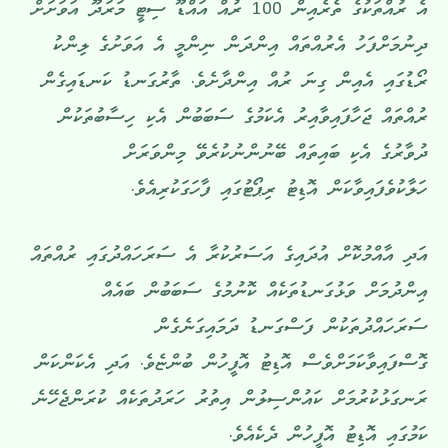
އެ ރުއްތަކުގެ ތެރެއިން 100 ރުއް އައްޑޫ ސިޓީ މަރަދޫ އަވަށަށް
ދިނުމަށްފަހު އެރުއްތައް އިންދަން ނިންމީ އެ އަވަށުގެ ލިންކު
ރޯޑުގައި އެއިން ގިނަ ރުއް އިންދާށެވެ. ތާރުގަނޑު ކަނޑައިގެން
ރުއްތައް ޖަހާފައިވާއިރު އެކަމުގެ ސަބަބުން އެކި ހިސާބުތަކުން
ދުވާރުގެ އެކި ބައިތައް ބޭނުންނުކުރެވޭ މިންވަރަށް
ހަލާކުވެފައިވާކަން އޮޑިޓު ރިޕޯޓުގައި ފާހަގަކުރިއެވެ.
އަދި އާއްމުކޮށް އުދައިގެ އަސަރުކުރާ އެ ސަރަހައްދުގައި ރުއްތައް
އިންދުމަށް ވަޅުގަނޑުތަކެއް ކޮނުމުގެ ސަބަބުން ބައެއް
ސަރަހައްދުތަކުން ފަސްގަނޑު ދަމައިގަނެގެން
ގޮސްފައިވާކަމަށްވެސް އޮޑިޓު އޮފީހުން ބުންޏެވެ. އަދި އެކަންކަން
ރަނގަޅުކުރުމަށް ކައުންސިލުން އިތުރު ހަރަދުތަކެއް ކުރަންޖެހޭނެ
ކަމުގައި އޮޑިޓު އޮފީހުން ދެކެއެވެ.