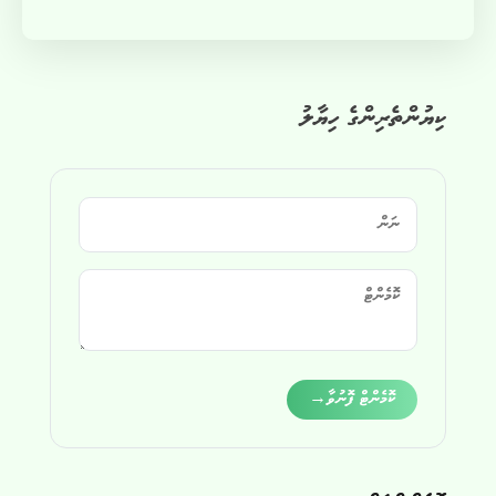
ކިޔުންތެރިންގެ ހިޔާލު
Alternative:
ކޮމެންޓް ފޮނުވާ
→