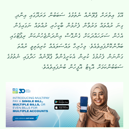
އޭގެ އިތުރަށް ޕްލޭނެއް ނެތުމުގެ ސަބަބުން މަރަދޫގައި އިންދި
ގިނަ ރުއްތައް މަރުވާން ފެށުމުން ބާކީހުރި ރުއްތައް ނަގައިގެން
އެހެން ސަރަހައްދަކަށް ގެންގޮސް އިންދަންޖެހުނުކަން ރިޕޯޓުގައި
ބަޔާންކޮށްފައިވެއެވެ. މިހުރިހާ މައްސަލައެއް ކުރިމަތިވީ ރުއްތަ
ގަންނަން ފެށުމުގެ ކުރިން އެކަށީގެންވާ ޕްލޭނެއް ހަދާފައި ނެތުމުގެ
ސަބަބުންކަމަށް އޮޑިޓު އޮފީހުން ބުނެފައިވެއެވެ.