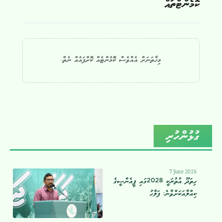
ކޮމެންޓްތައް
މިހާތަނަށް އެއްވެސް ކޮމެންޓެއް ކޮށްފައެއް ނެތް.
ގުޅުންހުރި
7 June 2026
ހިތަދޫ އުތުރަކީ 2028ގައި ޕީއެންސީގެ
ކިއްލާއަކަށްވާނެ: ފަލާހު