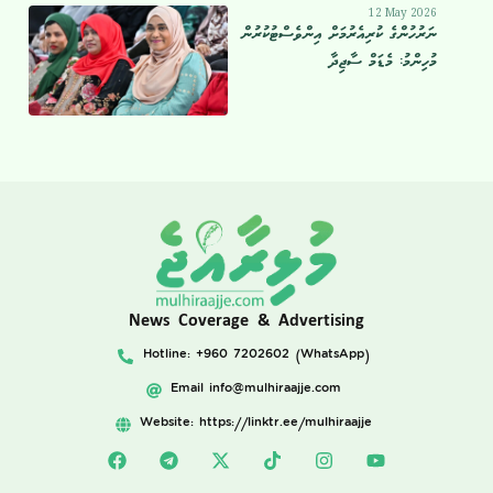
12 May 2026
ނަރުހުންގެ ކުރިއެރުމަށް އިންވެސްޓުކުރުން
މުހިންމު: މެޑަމް ސާޖިދާ
News Coverage & Advertising
Hotline: +960 7202602 (WhatsApp)
Email
info@mulhiraajje.com
Website: https://linktr.ee/mulhiraajje