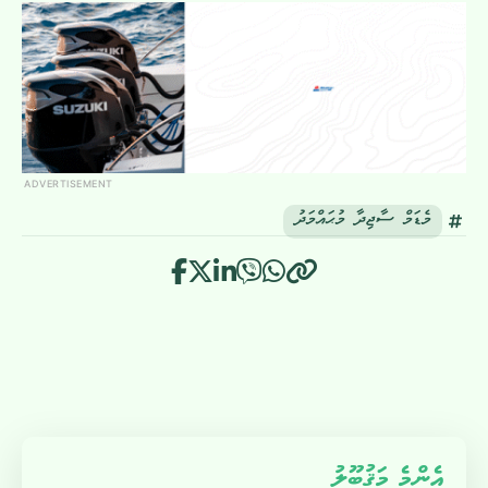
ADVERTISEMENT
މެޑަމް ސާޖިދާ މުޙައްމަދު
އެންމެ މަޤުބޫލު