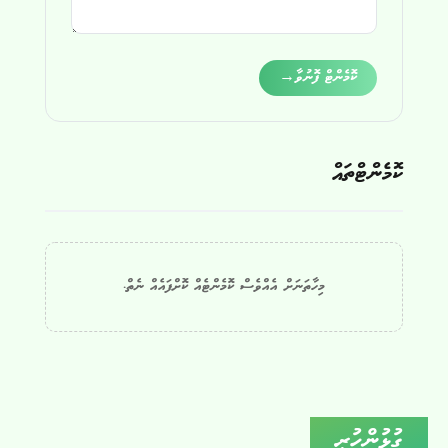
Alternative:
ކޮމެންޓް ފޮނުވާ
→
ކޮމެންޓްތައް
މިހާތަނަށް އެއްވެސް ކޮމެންޓެއް ކޮށްފައެއް ނެތް.
ގުޅުންހުރި