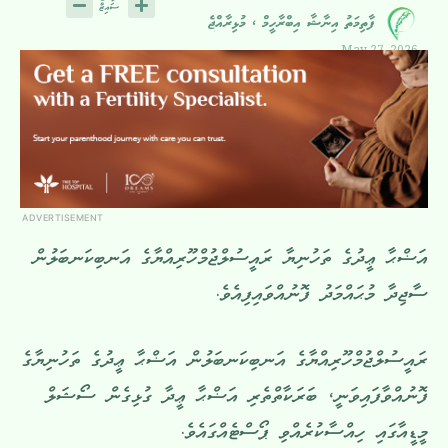
ފާތިމަތު އިނާޝާ އިބްރާހީމް ، މުޅިރާއްޖެ
May 27, 2026
ADVERTISEMENT
އަޟްޙާ ޢީދުގެ ތަހުނިޔާ ރައީސުލްޖުމްހޫރިއްޔާގެ އަނބިކަނބަލުން
ސާޖިދާ މުޙައްމަދު ފޮނުއްވައިފިއެވެ.
ރައީސުލްޖުމްހޫރިއްޔާގެ އަނބިކަނބަލުން އަޟްޙާ ޢީދުގެ ތަހުނިޔާގެ
ފޮނުއްވާފައިވަނީ، ބަރަކާތްތެރި އަޟްޙާ ޢީދާ ގުޅިގެން ސޯޝަލް
މީޑީއާގައި ހިއްސާކުރެއްވި ޕޯސްޓެއްގައެވެ.