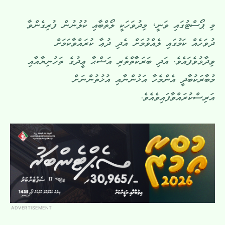
މި ޕޯސްޓުގައި ވަނީ، މިދުވަހަކީ ލޯތްބާއި ކުލުނުން ފުރިގެންވާ
ދުވަހެއް ކަމުގައި ލެއްވުމަށް އެދި ދުޢާ ކުރައްވާކަމަށް
ވިދާޅުވެފައެވެ. އަދި ބަރަކާާތްތެރި އަޟްޙާ ޢީދުގެ ތަހުނިޔާއާއި
މުބާރަކުބާދީ އެންމެހާ އަޚުންނާއި އުޚުތުންނަށް
އަރިސްކުރައްވާފައިވެއެވެ.
ADVERTISEMENT