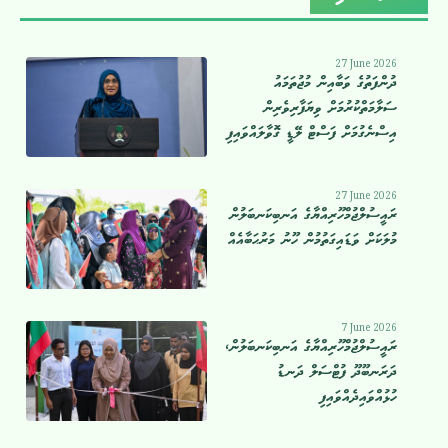
27 June 2026
ދުންފަތުގެ ވަބާއިން މުޖުތަމައު
ސަލާމަތްކުރުމަށް ވިޔަފާރިވެރިން
އިސްނެގުމަށް ފަސްޓް ލޭޑީ ގޮވާލައްވައިފި
27 June 2026
ރައީސުލްޖުމްހޫރިއްޔާގެ އަނބިކަނބަލުން
މުލަކަށް ވަޑައިގަތުމުން ހޫނު މަރުޙަބާއެއް
7 June 2026
ރައީސުލްޖުމްހޫރިއްޔާގެ އަނބިކަނބަލުން،
ދަރަނބޫދޫ ފުޓްސަލް ދަނޑު
ހުޅުއްވައިދެއްވައިފި