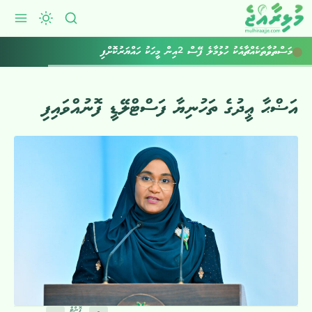
މަސްތުވާތަކެއްޗާއެކު ހުޅުމާލެ ފޭސް 2އިން މީހަކު ހައްޔަރުކޮށްފި
އަޟްޙާ ޢީދުގެ ތަހުނިޔާ ފަސްޓްލޭޑީ ފޮނުއްވައިފި