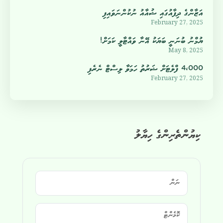
އަޒާންގެ ދިފާއުގައި ޝުއާއު ނުކުންނަވައިފި
February 27, 2025
ޔުމްނު ބުނަނީ ބަޔަކު އޭނާ ވައްޓާލީ ކަމަށް!
May 8, 2025
4،000 ފްލެޓަށް ޝަރުތު ހަމަވާ ލިސްޓް ނެރެފި
February 27, 2025
ކިޔުންތެރިންގެ ހިޔާލު