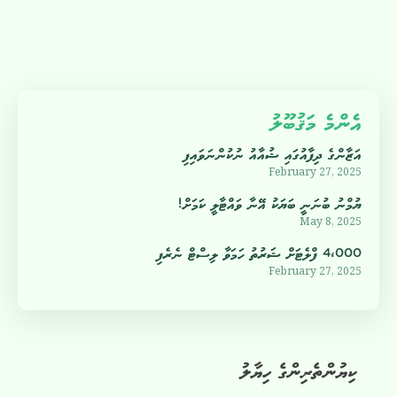
އެންމެ މަޤުބޫލު
އަޒާންގެ ދިފާއުގައި ޝުއާއު ނުކުންނަވައިފި
February 27, 2025
ޔުމްނު ބުނަނީ ބަޔަކު އޭނާ ވައްޓާލީ ކަމަށް!
May 8, 2025
4،000 ފްލެޓަށް ޝަރުތު ހަމަވާ ލިސްޓް ނެރެފި
February 27, 2025
ކިޔުންތެރިންގެ ހިޔާލު