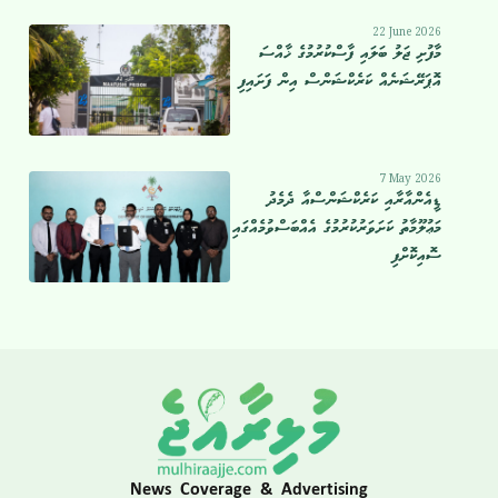
22 June 2026
މާފުށި ޖަލު ބަލައި ފާސްކުރުމުގެ ޚާއްސަ
އޮޕަރޭޝަނެއް ކަރެކްޝަންސް އިން ފަށައިފި
7 May 2026
ޑީއެންއާރާއި ކަރެކްޝަންސްއާ ދެމެދު
މަޢުލޫމާތު ކަށަވަރުކުރުމުގެ އެއްބަސްވުމެއްގައި
ސޮއިކޮށްފި
News Coverage & Advertising