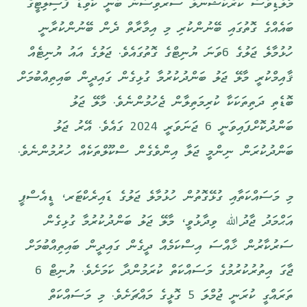
މޯލްޑިވްސް ކަރެކްޝަނަލް ސަރވިސުން ބުނީ ކޯވިޑް ފެސިލިޓީގެ
ބައެއްގެ ގޮތުގައި ބޭނުންކުރި މި އިމާރާތް ދެން ބޭނުންކުރާނީ
ހުޅުމާލެ ޖަލުގެ 6ވަނަ ޔުނިޓްގެ ގޮތުގައެވެ. ޖަލުގެ އައު ޔުނިޓެއް
ޤާއިމްކުރީ މާލޭ ޖަލު ބަންދުކުރުމާ ގުޅިގެން ގައިދީން ބައިތިއްބުމަށް
ބޮޑެތި ދަތިތަކަކާ ކުރިމަތިލާން ޖެހުމުންނެވެ. މާލޭ ޖަލު
ބަންދުކޮށްފައިވަނީ 6 ޖަނަވަރީ 2024 ގައެވެ. އޭރު ޖަލު
ބަންދުކުރަން ނިންމީ ޖަލާ އިންވެގެން ސްކޫލްތަކެއް ހުރުމުންނެވެ.
މި މަސައްކަތާއި ގުޅޭގޮތުން ހުޅުމާލެ ޖަލުގެ ޑައިރެކްޓަރ، ޑީއެސްޕީ
އަޙްމަދު ޖާދުﷲ ވިދާޅުވީ، މާލޭ ޖަލު ބަންދުކުރުމާ ގުޅިގެން
ސަރުކާރުން ޚާއްސަ އިސްކަމެއް ދީގެން ގައިދީން ބައިތިއްބުމަށް
ޖާގަ އިތުރުކުރުމުގެ މަސައްކަތް ކުރަމުންދާ ކަމަށެވެ. ޔުނިޓް 6
ތަރައްގީ ކުރަނީ ޖުމްލަ 5 ގޮޅީގެ މައްޗަށެވެ. މި މަސައްކަތް