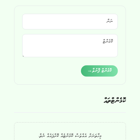
Alternative:
ކޮމެންޓް ފޮނުވާ
→
ކޮމެންޓްތައް
މިހާތަނަށް އެއްވެސް ކޮމެންޓެއް ކޮށްފައެއް ނެތް.