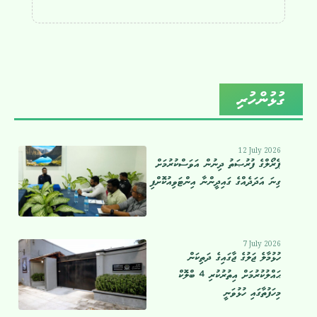
ގުޅުންހުރި
12 July 2026
ޕެރޯލްގެ ފުރުޞަތު ދިނުން އަވަސްކުރުމަށް
ގިނަ އަދަދެއްގެ ގައިދީންނާ އިންޓަވިއުކޮށްފި
7 July 2026
ހުޅުމާލެ ޖަލުގެ ޖާގައިގެ ދަތިކަން
ޙައްލުކުރުމަށް އިތުރުކުރި 4 ބްލޮކް
މިހަފުތާގައި ހުޅުވަނީ