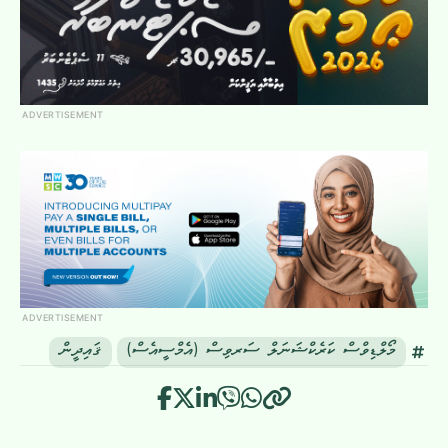
ADVERTISEMENT
ADVERTISEMENT
މޯލްޑިވްސް ކަރެކްޝަނަލް ސަރވިސް (އެމްސީއެސް)
ޤައިދީން