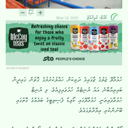
May 24, 2026
މުޢާޒް، މުޅިރާއްޖެ
ADVERTISEMENT
ހުޅުމާލޭ ޖަލުގެ ޖާގައިގެ ދަތިކަން ހައްލުކުރުމުގެ ގޮތުން ގައިދީން
ބައިތިއްބާނެ އައު ޔުނިޓެއް ހުޅުވައިފިއެވެ. މި ޔުނިޓް
ހުޅުވާފައިވަނީ ހުޅުމާލޭގައި ކޯވިޑް ފެސިލިޓީގެ ބައެއްގެ ގޮތުގައި
ބޭނުންކުރި އިމާރާތުގައެވެ.