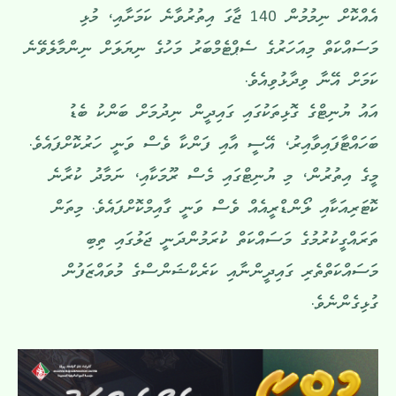
އެއްކޮށް ނިމުމުން 140 ޖާގަ އިތުރުވާނެ ކަމަށާއި، މުޅި
މަސައްކަތް މިއަހަރުގެ ސެޕްޓެމްބަރު މަހުގެ ނިޔަލަށް ނިންމާލެވޭނެ
ކަމަށް އޭނާ ވިދާޅުވިއެވެ.
އައު ޔުނިޓްގެ ގޮޅިތަކުގައި ގައިދީން ނިދުމަށް ބަންކު ބެޑު
ބަހައްޓާފައިވާއިރު، އޭސީ އާއި ފަންކާ ވެސް ވަނީ ހަރުކޮށްފައެވެ.
މީގެ އިތުރުން، މި ޔުނިޓްގައި މެސް ރޫމަކާއި، ނަމާދު ކުރާނެ
ކޮޓަރިއަކާއި ލޯންޑްރީއެއް ވެސް ވަނީ ގާއިމްކޮށްފައެވެ. މިތަން
ތަރައްގީކުރުމުގެ މަސައްކަތް ކުރަމުންދަނީ ޖަލުގައި ތިބި
މަސައްކަތްތެރި ގައިދީންނާއި ކަރެކްޝަންސްގެ މުވައްޒަފުން
ގުޅިގެންނެވެ.