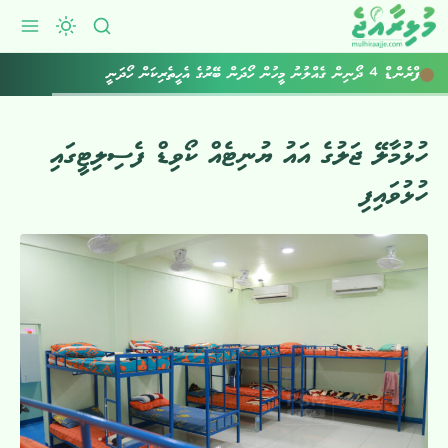
ފްރެންޑް 4 ދޯނިން ގެއްލުނު މީހުން ހޯދަން ބޭރުގެ އެހީތެރިކަން ހޯދަނީ
ހުޅުމާލޭ ޖަލުގެ އައު ޔުނިޓެއް ކޯވިޑް ފެސިލިޓީގައި
ހުޅުވައިފި