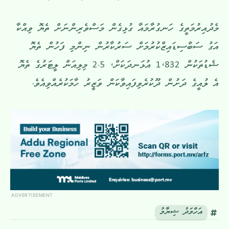
މެދުއިރުމަތީގެ ހަނގުރާމައާ ގުޅިގެން މަސްވެރިންނަށް ތެޔޮ ވިއްކާ
އަގު ސަބްސިޑައިޒްކުރުމަށް ސަރުކާރުން ނިންމި ފަހުން ތެޔޮ
ޝެޑުތަކުން 1،832 އުޅަނދަކަށް، 2.5 މިލިއަން ލީޓަރުގެ ތެޔޮ
އެ ލުއީގެ ދަށުން ދޫކުރެވިފައިވާކަން ވަޒީރު ހާމަކުރެއްވިއެވެ.
ADVERTISEMENT
އަހްމަދު ޝިޔާމު