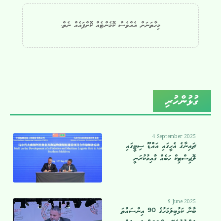
މިހާތަނަށް އެއްވެސް ކޮމެންޓެއް ކޮށްފައެއް ނެތް.
ގުޅުންހުރި
4 September 2025
ޗައިނާގެ އެހީގައި އައްޑޫ ސިޓީގައި
ލޮޖިސްޓިކް ހަބެއް ގާއިމުކުރަނީ
9 June 2025
ބާނާ ކަޅުބިލަމަހުގެ 90 އިންސައްތަ