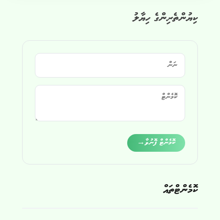
ކިޔުންތެރިންގެ ހިޔާލު
Alternative:
ކޮމެންޓް ފޮނުވާ
→
ކޮމެންޓްތައް