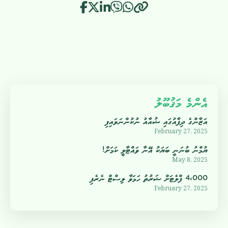
އެންމެ މަޤުބޫލު
އަޒާންގެ ދިފާއުގައި ޝުއާއު ނުކުންނަވައިފި
February 27, 2025
ޔުމްނު ބުނަނީ ބަޔަކު އޭނާ ވައްޓާލީ ކަމަށް!
May 8, 2025
4،000 ފްލެޓަށް ޝަރުތު ހަމަވާ ލިސްޓް ނެރެފި
February 27, 2025