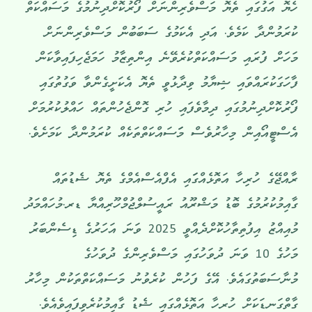
ހެޔޮ އަގުގައި ތެޔޮ މަސްވެރިންނަށް ފޯރުކޮށްދިނުމުގެ މަސައްކަތް
ކުރަމުންދާ ކަމެވެ. އަދި އެކަމުގެ ސަބަބުން މަސްވެރިންނަށް
މަހަށް ފުރައި މަސައްކަތްކުރެވޭނެ އިންތިޒާމު ހަމަޖެހިފައިވާކަން
ފާހަގަކުރައްވައި ޝިޔާމު ވިދާޅުވީ ތެޔޮ އެކަށީގެންވާ ވަގުތުގައި
ފޯރުކޮށްދިނުމުގައި ދިމާވެފައި ހުރި ގޮންޖެހުންތައް ހައްލުކުރުމަށް
އެސްޓީއޯއިން މިހާރުވެސް މަަސައްކަތްތަކެއް ކުރަމުންދާ ކަމަށެވެ.
ރާއްޖޭގެ ހުރިހާ އަތޮޅެއްގަައި އެފްއެސްއެމްގެ ތެޔޮ ޝެޑުތައް
ގާއިމުކުރުމުގެ ބޮޑު މަޝްރޫއު ރައީސުލްޖުމްހޫރިއްޔާ ޑރ.މުހައްމަދު
މުއިއްޒު އިފުތިތާހުކޮށްދެއްވީ 2025 ވަނަ އަހަރުގެ ޑިސެންބަރު
މަހުގެ 10 ވަނަ ދުވަހުގައި މަސްވެރިންގެ ދުވަހުގެ
މުނާސަބަތުގައެވެ. އޭގެ ފަހުން ކުރެވުނު މަސައްކަތްތަކުން މިހާރު
ގާތްގަނޑަކަށް ހުރހާ އަތޮޅެއްގައި ޝެޑު ގާއިމުކުރެވިފައިވެއެވެ.