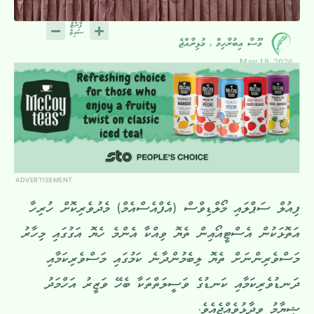
މޫސާ އިބުރާހިމް , މުޅިރާއްޖެ
May 19, 2026
ADVERTISEMENT
ފިއުލް ސަޕްލައި މޯލްޑިވްސް (އެފްއެސްއެމް) މެދުވެރިކޮށް ހުރިހާ
އަތޮޅަކުން އެސްޓީއޯއިން ތެޔޮ ވިއްކާ އެންމެ ހެޔޮ އަގުގައި މިހާރު
މަސްވެރިންނަށް ތެޔޮ ލިބެމުންދާނެ ކަމުގައި މަސްވެރިކަމާއި
ދަނޑުވެރިކަމާއި ކަނޑުގެ ވަސީލަތްތަކާ ބެހޭ ވަޒީރު އަހްމަދު
ޝިޔާމު ވިދާޅުވެއްޖެއެވެ.