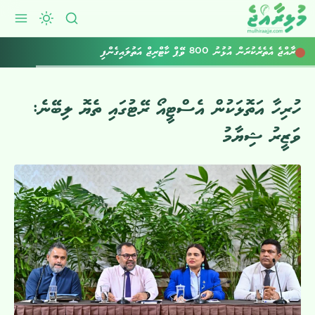
ރާއްޖެ އެތެރެކުރަން އުޅުނު 800 ވޭޕް ކާޓްރިޖް އަތުލައިގެންފި
ހުރިހާ އަތޮޅަކުން އެސްޓީއޯ ރޭޓުގައި ތެޔޮ ލިބޭނެ:
ވަޒީރު ޝިޔާމު