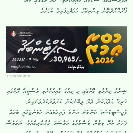
އެފްއެސްއެމްގެ ޝެޑުތައް ގާއިމުކުރެވި، ހެޔޮ އަގުގައި ތެޔޮ
ފޯރުކޮށްދެވޭނެ އިންތިޒާމު ހަމަޖެހިފައިވާ ކަމަށެވެ.
ADVERTISEMENT
ޝިޔާމު ވިދާޅުވި ގޮތުގައި މި ވިއުގަ ގާއިމުކުރެވި އެސްޓީއޯ ރޭޓުގައި
ހުރިހާ އަތޮޅަކުން ތެޔޮ ލިބޭނެކަން ކަށަވަަރުކުރެވުނުއިރު،
ލޮޖިސްޓިކްސްގެ ކަންކަން އެންމެ ފުރިހަމައަށް ހަމަނުޖެހޭތީ ބައެއް
ފަހަރު ތެޔޮ ލިބުން ލަސްވުމުގެ މައްސަލަ މެދުވެރިވެއެވެ. ނަމަވެސް