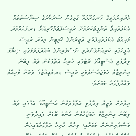
މެދުއިރުމަތީގެ ހަނގުރާމައާ ގުޅިގެން ސަރުކާރުގެ ސިޔާސަތުތައް
އެކުލަވައިލާ ތަންފީޒުކުރުމަށް ރައީސުލްޖުމްހޫރިއްޔާ ޑރ.މުޙައްމަދު
މުޢިއްޒު އެކުލަވައިލެއްވި ވަޒީރުންގެ ކޮމިޓީން މިއަދު ރައީސް
އޮފީހުގައި ކުރިއަށްގެންދެވި ނޫސްވެރިންގެ ބައްދަލުވުމުގައި ޝިޔާމު
ވިދާޅުވީ އެސްޓީއޯގެ ރޭޓުގައި ހުރިހާ އަތޮޅަކުން ތެޔޮ ލިބޭނެ
އިންތިޒާމު ހަމަޖެއްސެވުމަކީ ރައީސް ޑރ.މުޢިއްޒުގެ ވަރަށް މުހިއްމު
ވައުދުފުޅެއް ކަމަށެވެ.
އިތުރަށް ވަޒީރު ވިދާޅުވީ އަތޮޅުތަކުން އެސްޓީއޯގެ އަގުގައި ތެޔޮ
ލިބޭނެ އިންތިޒާމު ހަމަޖެހުމުން އެންމެ ބޮޑަށް ފައިދާވަނީ
މަސްވެރިންނަށް ކަމަށާއި، މިހާރު ހުރިހާ އަތޮޅެއްގަައިހެން