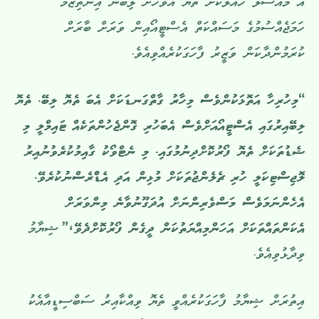
އެ މައްސަލަ ހައްލުކޮށް ތެޔޮ އަވަހަށް ލިބޭނެ އިންތިޒާމު
ހަމަޖެއްސުމުގެ މަސައްކަތް އެސްޓީއޯއިން ވަރަށް ބާރަށް
ކުރަމުންދާކަން ވަޒީރު ފާހަގަކުރެއްވިއެވެ.
“މިހުރިހާ އަތޮޅަކުންވެސް މިހާރު ގާތްގަނޑަކަށް އެބަ ތެޔޮ ލިބޭ. ތެޔޮ
ލިބޭއިރުގައި އެސްޓީއޯއަށްވެސް އެބަހުރި ގޮންޖެހުންތަކެއް ޓައިމްލީ މި
ޝެޑުތަކަށް ތެޔޮ ފޯރުކޮށްދިނުމުގައި. މި ނެޓްވޯކު ގާއިމުކުރެވުނުއިރު
ލޮޖިސްޓިކަލީ ހުރި ޗެލެންޖުތަކަށް މުޅިން އަދި އެޑްްރެސްނުކުރެވޭ.
އެހެންނަމަވެސް މަސްވެރިންނަށް އުދަގޫނުވާނެ މިންވަރަށް
އެކަންތައްތަކަށް އަހަންމިއްޔަތުކަން ދީގެން ފޯރުކޮށްދެވޭ،”
ޝިޔާމު
ވިދާޅުވިއެވެ.
އިތުރަށް ޝިޔާމު ފާހަގަކުރެއްވީ ތެޔޮ ވިއްކާއިރު ސަބްސިޑީއާއެކު