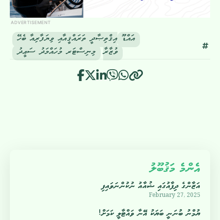
ADVERTISEMENT
އައްޑޫ
އިޤްތިޞާދީ ތަރައްޤީއާއި ވިޔަފާރިއާ ބެހޭ
ވުޒާރާ
މިނިސްޓަރ މުހައްމަދު ސަޢީދު
އެންމެ މަޤުބޫލު
އަޒާންގެ ދިފާއުގައި ޝުއާއު ނުކުންނަވައިފި
February 27, 2025
ޔުމްނު ބުނަނީ ބަޔަކު އޭނާ ވައްޓާލީ ކަމަށް!