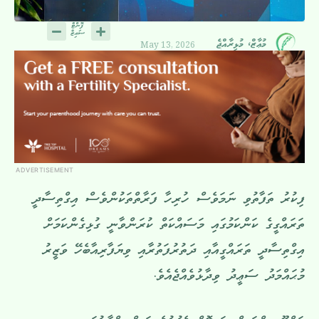
May 13, 2026
މުޢާޒް، މުޅިރާއްޖެ
ADVERTISEMENT
ފިކުރު ތަފާތުވި ނަމަވެސް ހުރިހާ ފަރާތްތަކުންވެސް އިގްތިސާދީ
ތަރައްގީގެ ކަންކަމުގައި މަސައްކަތް ކުރަންވާނީ ގުޅިގެންކަމަށް
އިގްތިސާދީ ތަރައްގީއާއި ދަތުރުފަތުރާއި ވިޔަފާރިއާބެހޭ ވަޒީރު
މުޙައްމަދު ސަޢީދު ވިދާޅުވެއްޖެއެވެ.