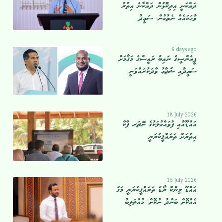
ދައްކަނީ އިދިކޮޅުން ދައްކާނެ އިތުރު
ވާހަކައެއް ނެތުމުން: ސަޢީދު
6 days ago
ޕީއެންސީގެ ނައިބު ރައީސްގެ މަޤާމަށް
ސަޢީދާއި ޝުޖާޢު ވާދަކުރައްވަނީ
18 July 2026
އައްޑޫއާއި ފުވައްމުލަކުގެ ނޭޗަރ ޕާކް
އިތުރަށް ތަރައްޤީކުރަނީ
15 July 2026
އައްޑޫ ލިންކް ރޯޑު ތަރައްޤީކުރަނީ މަގު
އެއްކޮށް ބަންދު ނުކޮށް: މުއްޠަލިބު