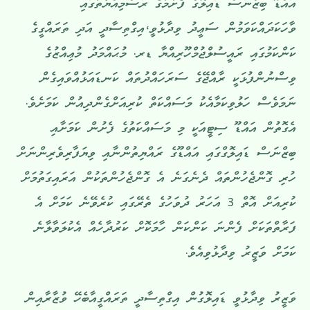
އައްޑޫ ބިޒްނަސް ޑައިލޮގް ފެށުމުގެ ރަސްމިއްޔާތުގައި
ވާހަކަދައްކަވަމުން ސަޢީދު ވިދާޅުވީ،އިގްތިސާދީ އަދި ތަރައްގީގެ
ކަންކަމުގައި ރައީސުލްޖުމްހޫރިއްޔާ ޑރ. މުޙައްމަދު މުޢިއްޒުގެ
ވިސްނުންފުޅަކީ ރާއްޖޭގެ ސަރަހައްދުތައް ކަނޑައަޅުއްވައިގެން
ނަމަވެސް ހަލުވިކަމާއެކު މަސައްކަތް ކުރިއަށްގެންދިއުން ކަމަށެވެ.
އެގޮތުން އައްޑޫ ސިޓީއަކީ މި މަސައްކަތުގެ ފެށުން ކަމަށާއި
ބިޒްނަސް ޑައިލޮގްގައި އައްޑޫގެ ރައްޔިތުންނާއި ވިޔަފާރިވެރިންނަށް
ހުރި ގޮންޖެހުންތައް ދެނެގަނެ އެ ގޮންޖެހުންތަކުން އަރައިގަތުމަށް
ކުރިއަށް އޮތް 3 އަހަރު ދުވަހުގެ ތެރޭގައި ކުރެވޭނެ ކަމަށް އެ
ފަރާތްތަކަށް ފެންނަ ކަންކަން ހާމަކޮށް ކަރުދާހެއް އެކުލަވާލާނެ
ކަމަށް ވަޒީރު ވިދާޅުވިއެވެ.
ވަޒީރު ވިދާޅުވީ ޑައިލޮގުން އިގްތިސާދީ ތަރައްގީއާބެހޭ ވުޒާރާއިން