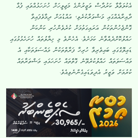
އެކުލަވާލާ ކަރުދާސް ވަޒީރުންގެ މަޖިލީހަށް ހުށަހަޅުއްވައި ފުޅާ
ދާއިރާއެއްގައި މަޝްވަރާކުރެވި، އައްޑުއަށް ދިމާވެފައިވާ
ގޮންޖެހުންތަކުން އަރައިގަތުމަށް ކުރެވެންހުރި ކަންކަން
ހައްލުކޮށްދެއްވާނެ ކަމަށެވެ. އެހެންވެ މި ޚިޔާލުތައް ހުށަހެޅުމުގައި
ޑައިލޮގްގައި ބައިވެރިވާ ހުރިހާ ފަރާތްތަކުން މައްސަލަތަކާއި އެ
މައްސަލަތައް ހައްލުކުރެވޭނެ ގޮތްތައް ހުށަހަޅައި މަޝްވަރާތައް
ކުރުމަށް ވަޒީރު އެދިވަޑައިގެންނެވިއެވެ.