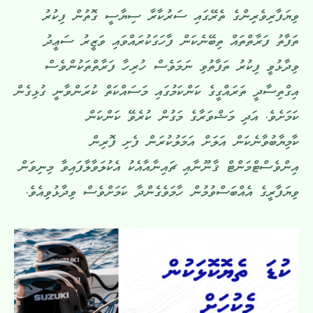
ވިޔަފާރިވެރިންގެ ތެރޭގައި ސަރުކާރާ ސިޔާސީ ގޮތުން ފިކުރު
ތަފާތު ފަރާތްތައް ތިބޭނެކަން ފާހަގަކުރައްވައި ވަޒީރު ސަޢީދު
ވިދާޅުވީ ފިކުރު ތަފާތުވި ނަމަވެސް ހުރިހާ ފަރާތްތަކުންވެސް
އިގްތިސާދީ ތަރައްގީގެ ކަންކަމުގައި މަސައްކަތް ކުރަންވާނީ ގުޅިގެން
ކަމަށެވެ. އަދި މަޝްވަރާގެ މަގުން ކުރެވޭ ކަންކަން
ކާމިޔާބުވާނެކަން އަލަށް އަމަލުކުރަން ފެށި ފޮރިން
އިންވެސްޓްމަންޓް ޤާނޫނާއި ޗައިނާއާއެކު އެކުލަވާލާފައިވާ މިނިވަން
ވިޔަފާރީގެ އެއްބަސްވުމުން ހާމަވެގެންދާ ކަމަށްވެސް ވިދާޅުވިއެވެ.