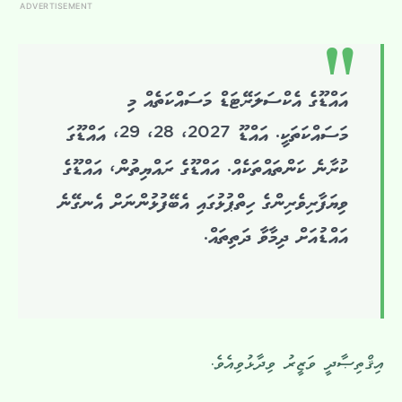
ADVERTISEMENT
އައްޑޫގެ އެކްސަލަރޭޓަޑް މަސައްކަތެއް މި
މަސައްކަތަކީ. އައްޑޫ 2027، 28، 29، އައްޑޫގަ
ކުރާނެ ކަންތައްތަކެއް. އައްޑޫގެ ރައްޔިތުން، އައްޑޫގެ
ވިޔަފާރިވެރިންގެ ހިތްޕުޅުގައި އެބޭފުޅުންނަށް އެނގޭނެ
އައްޑުއަށް ދިމާވާ ދަތިތައް.
އިޤްތިޞާދީ ވަޒީރު ވިދާޅުވިއެވެ.