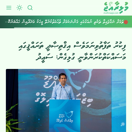
ރާއްޖެ އެތެރެކުރަން އުޅުނު 800 ވޭޕް ކާޓްރިޖް އަތުލައިގެންފި
ވަގަށް ނަގާފައިވާ ތަކެތި ނުއަގުގައި ގަންނަކަމަށް ތުހުމަތުކުރެވޭ މީހަކު މަރަދޫއިން ހައްޔަރުކޮށްފި
ފިކުރު ތަފާތުވިނަމަވެސް އިޤްތިޞާދީ ތަރައްޤީގައި
މަސައްކަތްކުރަންވާނީ ގުޅިގެން: ސަޢީދު