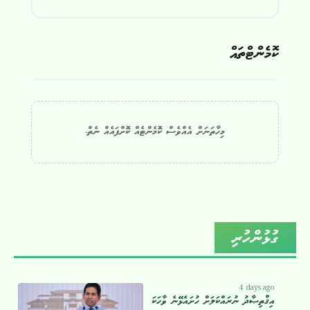
ކޮމެންޓްތައް
މިހާތަނަށް އެއްވެސް ކޮމެންޓެއް ކޮށްފައެއް ނެތް.
ގުޅުންހުރި
4 days ago
އިޤްތިޞާދު ނުރައްކަލަށް ހުށައެޅޭނެ ވާހަކަ