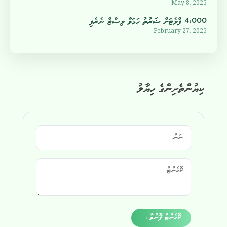
May 8, 2025
4،000 ފްލެޓަށް ޝަރުތު ހަމަވާ ލިސްޓް ނެރެފި
February 27, 2025
ކިޔުންތެރިންގެ ހިޔާލު
Alternative:
ކޮމެންޓް ފޮނުވާ
→