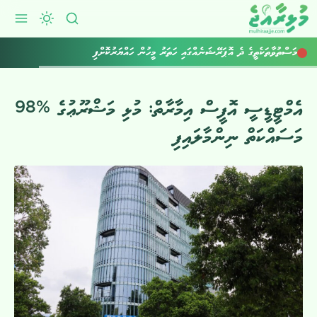
މަސްތުވާތަކެތީގެ ދެ އޮޕަރޭޝަނެއްގައި ހަތަރު މީހުން ހައްޔަރުކޮށްފި
އެމްޓީޑީސީ އޮފީސް އިމާރާތް: މުޅި މަޝްރޫޢުގެ %98
މަސައްކަތް ނިންމާލައިފި