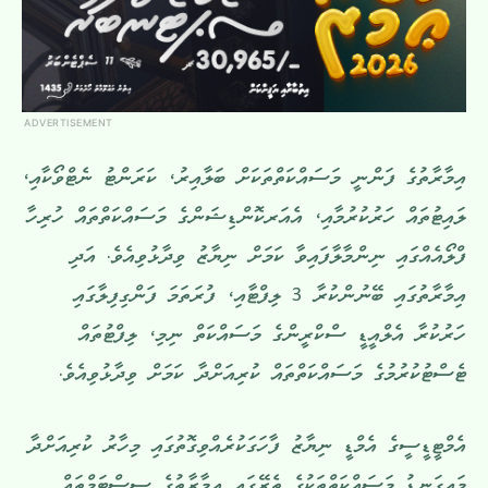
ADVERTISEMENT
އިމާރާތުގެ ފަންނީ މަސައްކަތްތަކަށް ބަލާއިރު، ކަރަންޓު ނެޓްވޯކާއި،
ލައިޓުތައް ހަރުކުރުމާއި، އެއަރކޮންޑިޝަންގެ މަސައްކަތްތައް ހުރިހާ
ފްލޯއެއްގައި ނިންމާލާފައިވާ ކަމަށް ނިޔާޒު ވިދާޅުވިއެވެ. އަދި
އިމާރާތުގައި ބޭނުންކުރާ 3 ލިފްޓާއި، ފުރަތަމަ ފަންގިފިލާގައި
ހަރުކުރާ އެލްއީޑީ ސްކްރީންގެ މަސައްކަތް ނިމި، ލިފްޓުތައް
ޓެސްޓުކުރުމުގެ މަސައްކަތްތައް ކުރިއަށްދާ ކަމަށް ވިދާޅުވިއެވެ.
އެމްޓީޑީސީގެ އެމްޑީ ނިޔާޒު ފާހަގަކުރެއްވިގޮތުގައި މިހާރު ކުރިއަށްދާ