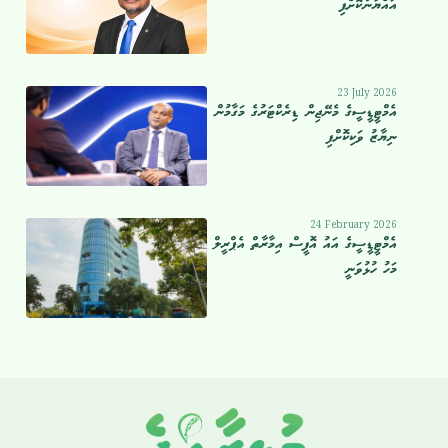
އައްޔަނުކޮށްފި
23 July 2026
އެމްޓީޑީސީގެ މެނޭޖިން ޑިރެކްޓަރުގެ މަގާމުން
ނިޔާޒު ވަކިކޮށްފި
24 February 2026
އެމްޓީޑީސީގެ އައު އޮފީސް އިމާރާތް އެޕްރީލް
މަހު ހުޅުވަނީ