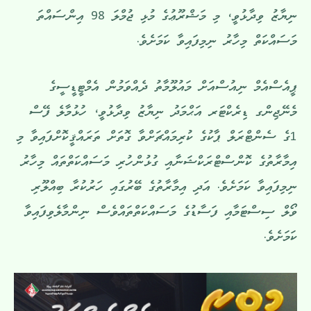
ނިޔާޒު ވިދާޅުވީ، މި މަޝްރޫޢުގެ މުޅި ޖުމްލަ 98 އިންސައްތަ
މަސައްކަތް މިހާރު ނިމިފައިވާ ކަމަށެވެ.
ޕީއެސްއެމް ނިއުސްއަށް މައުލޫމާތު ދެއްވަމުން އެމްޓީޑީސީގެ
މެނޭޖިންގ ޑިރެކްޓަރ އަޙްމަދު ނިޔާޒު ވިދާޅުވީ، ހުޅުމާލެ ފޭސް
1ގެ ސެންޓްރަލް ޕާކުގެ ކުރިމައްޗަށްވާ ގޮތަށް ތަރައްޤީކޮށްފައިވާ މި
އިމާރާތުގެ ކޮންސްޓްރަކްޝަނާއި ގުޅުންހުރި މަސައްކަތްތައް މިހާރު
ނިމިފައިވާ ކަމަށެވެ. އަދި އިމާރާތުގެ ބޭރުގައި ހަރުކުރާ ބިއްލޫރި
ވޯލް ސިސްޓަމާއި ފަސާޑުގެ މަސައްކަތްތައްވެސް ނިންމާލެވިފައިވާ
ކަމަށެވެ.