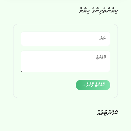
ކިޔުންތެރިންގެ ހިޔާލު
Alternative:
ކޮމެންޓް ފޮނުވާ
→
ކޮމެންޓްތައް