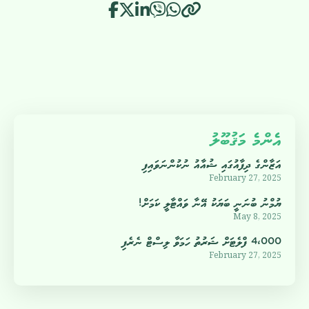
އެންމެ މަޤުބޫލު
އަޒާންގެ ދިފާއުގައި ޝުއާއު ނުކުންނަވައިފި
February 27, 2025
ޔުމްނު ބުނަނީ ބަޔަކު އޭނާ ވައްޓާލީ ކަމަށް!
May 8, 2025
4،000 ފްލެޓަށް ޝަރުތު ހަމަވާ ލިސްޓް ނެރެފި
February 27, 2025