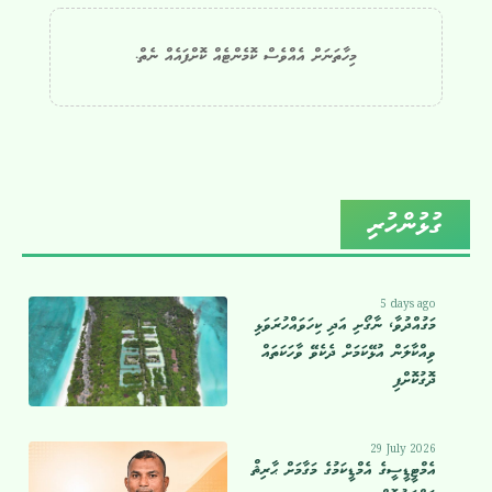
މިހާތަނަށް އެއްވެސް ކޮމެންޓެއް ކޮށްފައެއް ނެތް.
ގުޅުންހުރި
5 days ago
މަގުއްދުވާ، ނާގޯށި އަދި ކިހަވައްހުރަވަޅި
ވިއްކާލަން އުޅޭކަމަށް ދެކެވޭ ވާހަކަތައް
ދޮގުކޮށްފި
29 July 2026
އެމްޓީޑީސީގެ އެމްޑީކަމުގެ މަގާމަށް ޙާރިޘް