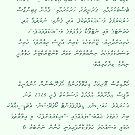
މައިގަނޑު މަސައްކަތްތަކުގެ ތެރޭގައި އިމާރާތުގެ ސިސްޓަމްތައް
ޓެސްޓުކުރުމާއި، ފަރުނީޗަރު ހަރުކުރުމާއި، ފާޚާނާ ފިޓިންގްސް
ހަރުކުރުމުގެ މަސައްކަތްތަކެވެ. އަދި ފެނާއި، ނަރުދަމާ އަދި
ކަރަންޓުގެ މައި ނެޓްވޯކާ ގުޅާލުމުގެ މަސައްކަތްތައްވެސް
ކުރިއަށްދާއިރު، ޖޫންމަހުގެ ކުރިން އޮފީސް އިމާރާތުގެ ހުރިހާ
މަސައްކަތްތަކެއް ނިންމާލެވޭނެ ކަމަށް ކޮންޓްރެކްޓަރާ ހަވާލާދީ
ނިޔާޒު ވިދާޅުވިއެވެ.
މޯލްޑިވްސް ޓޫރިޒަމް ޑިވެލޮޕްމަންޓް ކޯޕަރޭޝަނުން ކުންފުނީގެ
އޮފީސް އިމާރާތެއް އެޅުމުގެ މަސައްކަތް ފެށީ 2023 ވަނަ
އަހަރުއެވެ. ހައުސިންގ ޑިވެލޮޕްމަންޓް ކޯޕަރޭޝަން، އެޗްޑީސީއާއެކު
ބިން ގަތުމުގެ އެއްބަސްވުމެއްގައި ސޮއިކުރުމަށްފަހު، މި އިމާރާތުގެ
އަމަލީ މަސައްކަތް ހަވާލުކޮށްފައިވަނީ ހުނާން ނަންބަރު 6