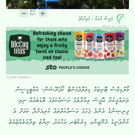
ފަރީޝާ އާދަމް ، މުޅިރާއްޖެ
May 13, 2026
ADVERTISEMENT
މޯލްޑިވްސް ޓޫރިޒަމް ޑިވެލޮޕްމަންޓް ކޯޕަރޭޝަން، އެމްޓީޑީސީން
ތަރައްޤީކުރާ އޮފީސް އިމާރާތުގެ މަސައްކަތުގެ ބޮޑުބައެއް ނިމި،
ފިނިޝިންގެ އެންމެ ފަހުގެ މަސައްކަތްތައް ކުރިއަށްދާ ކަމަށް އެ
ކުންފުނީގެ މެނޭޖިންގ ޑިރެކްޓަރ އަޙްމަދު ނިޔާޒު ވިދާޅުވެއްޖެއެވެ.