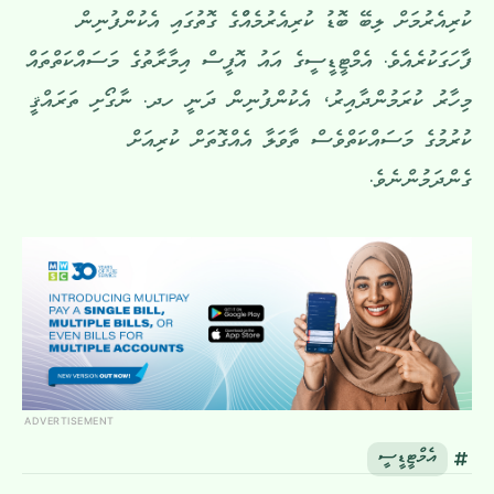
ކުރިއެރުމަށް ލިބޭ ބޮޑު ކުރިއެރުމެއްްގެ ގޮތުގައި އެކުންފުނިން
ފާހަގަކުރެއެވެ. އެމްޓީޑީސީގެ އައު އޮފީސް އިމާރާތުގެ މަސައްކަތްތައް
މިހާރު ކުރަމުންދާއިރު، އެކުންފުނިން ދަނީ ހދ. ނާގޯށި ތަރައްޤީ
ކުރުމުގެ މަސައްކަތްވެސް ތާވަލާ އެއްގޮތަށް ކުރިއަށް
ގެންދަމުންނެވެ.
ADVERTISEMENT
އެމްޓީޑީސީ