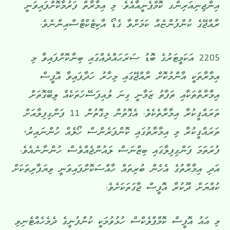
އިންޖިނިއަރިންގ ކޮމްޕެނީއާއެވެ. މި އިމާރާތް ފަރުމާކޮށްފައިވަނީ
ރާއްޖޭގެ ކުންފުންޏެއް ކަމަށްވާ ގެޑޯ އާކިޓެކްޓްސްއިންނެވެ.
2205 އަކަމީޓަރުގެ ބޮޑު ސަރަޙައްދެއްގައި ބިނާކޮށްފައިވާ މި
އިމާރާތަކީ އާންމުކޮށް ރާއްޖޭގައި މިހާރު ހަދާފައިވާ އޮފީސް
އިމާރާތްތަކާއި ތަފާތު ޒަމާނީ ގިނަ ލުއިފަސޭހަތަކެއް ލިބޭގޮތަށް
ތަރައްޤީކުރާ އިމާރާތެކެވެ. އެގޮތުން މިގޮތުން 11 ފަންގިފިލާއަށް
ތަރައްޤީކުރާ މި އިމާރާތުގައި ކޮންފަރެންސް ހޯލެއް ހުންނައިރު،
ފުރަތަމަ ފަންގިފިލާގައި ބިޒްނަސް ލައުންޖެއްވެސް ހުންނާނެއެވެ.
އަދި އިމާރާތުގެ އެހެން ބުރިތައް ހާއްސަކޮށްފައިވަނީ ވިޔަފާރިތަކަށް
ކުއްޔަށް ދޫކުރާ އޮފީސް ޖާގަތަކަށެވެ.
މި އައު އޮފީސް ކޮމްޕްލެކްސް ހުޅުވުމަކީ ކުންފުނީގެ ދެމެހެއްޓެނިވި