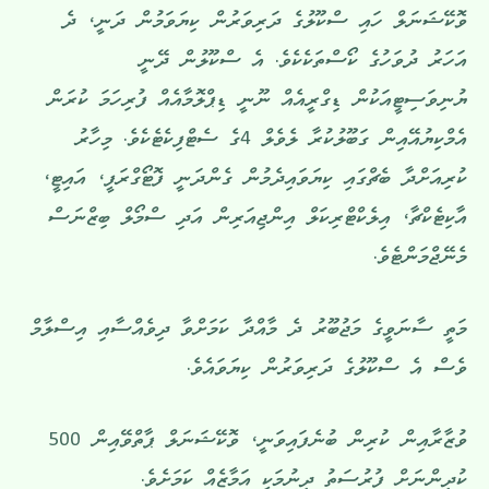
ވޮކޭޝަނަލް ހައި ސްކޫލުގެ ދަރިވަރުން ކިޔަވަމުން ދަނީ، ދެ
އަހަރު ދުވަހުގެ ކޯސްތަކެކެވެ. އެ ސްކޫލުން ދޭނީ
ޔުނިވަސިޓީއަކުން ޑިގްރީއެއް ނޫނީ ޑިޕްލޮމާއެއް ފުރިހަމަ ކުރަން
އެމްކިޔުއޭއިން ގަބޫލުކުރާ ލެވެލް 4ގެ ސެޓްފިކެޓެކެވެ. މިހާރު
ކުރިއަށްދާ ބެޗްގައި ކިޔަވައިދެމުން ގެންދަނީ ފޮޓޯގްރަފީ، އައިޓީ،
އާކިޓެކްޗާ، އިލެކްޓްރިކަލް އިންޖިއަރިން އަދި ސްމޯލް ބިޒްނަސް
މެނޭޖްމަންޓެވެ.
މަތީ ސާނަވީގެ މަޖުބޫރު ދެ މާއްދާ ކަމަށްވާ ދިވެއްސާއި އިސްލާމް
ވެސް އެ ސްކޫލުގެ ދަރިވަރުން ކިޔަވައެވެ.
ވުޒާރާއިން ކުރިން ބުނެފައިވަނީ، ވޮކޭޝަނަލް ޕާތްވޭއިން 500
ކުދިންނަށް ފުރުސަތު ދިނުމަކީ އަމާޒެއް ކަމަށެވެ.