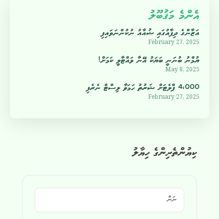
އެންމެ މަޤުބޫލު
އަޒާންގެ ދިފާއުގައި ޝުއާއު ނުކުންނަވައިފި
February 27, 2025
ޔުމްނު ބުނަނީ ބަޔަކު އޭނާ ވައްޓާލީ ކަމަށް!
May 8, 2025
4،000 ފްލެޓަށް ޝަރުތު ހަމަވާ ލިސްޓް ނެރެފި
February 27, 2025
ކިޔުންތެރިންގެ ހިޔާލު