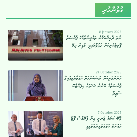
ގުޅުންހުރި
8 January 2026
ނުވަ ދާއިރާއަކުން ތަމްރީނުވުމުގެ ފުރުސަތު
ޕޮލިޓެކްނިކުން ހުޅުވާލައިފި، މުޅިން ހިލޭ
29 October 2025
ހުނަރުވެރިކަން ދަސްކުރުމަށް ހުޅުވާލެވިފައިވާ
ފުރުޞަތުގެ ބޭނުން ރަގަޅަށް ހިފަންޖެހޭ:
ސާޖިދާ
7 October 2025
ވޮކޭޝަނަލް ޖަރނީ އިން ފްރޭމްސް ފޮޓޯ
މައުރަޒު ހުޅުއްވައިދެއްވައިފި