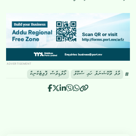
ADVERTISEMENT
މާލެ ވޮކޭޝަނަލް ހައި ސްކޫލް
މޯލްޑިވްސް ޕޮލިޓެކްނިކް