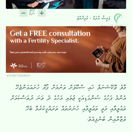
ފަރީޝާ އާދަމް ، މުޅިރާއްޖެ
June 27, 2026
ADVERTISEMENT
މާލެ ވޮކޭޝަނަލް ހައި ސްކޫލަށް ވަނުމަށް ފޯމު ހުށައަޅަންޖެހޭ
އެންމެ ފަހުގެ ސުންގަޑިއަކީ ޖުލައި މަހުގެ ދެ ވަނަ ދުވަސްކަމަށް
ތައުލީމާއި މަތީ ތައުލީމާއި ހުނަރުތައް ތަރައްގީކުރުމާ ބެހޭ
ވުޒާރާއިން ބުނެފިއެވެ.