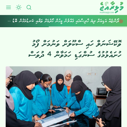
ދޯންޏެއް އަޑިއަށް ދިޔަ ހާދިސާގައި ގެއްލުނު މީހުން ހޯދުމަށް ވަޔާއި ކަނޑުމަގުން ބޮޑު ސަރަޙައްދެއް ބަލައިފި
ވޮކޭޝަނަލް ހައި ސްކޫލަށް ވަނުމަށް ފޯމު
ހުށައެޅުމުގެ ސުންގަޑި ހަމަވާން 4 ދުވަސް