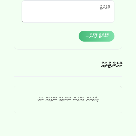
Alternative:
ކޮމެންޓް ފޮނުވާ
→
ކޮމެންޓްތައް
މިހާތަނަށް އެއްވެސް ކޮމެންޓެއް ކޮށްފައެއް ނެތް.