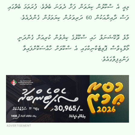
މިއީ އެ ސްކޫލުން ކިޔަވަން ފަށާ ދެވަނަ ބެޗެވެ. ފުރަތަމަ ބެޗްގައި
ފަސް ދާއިރާއަކުން 60 ދަރިވަރުން ކިޔަވަމުން ގެންދެއެވެ.
މާލެ ވޮކޭޝަނަލް ހައި ސްކޫލުގެ ކިޔެވުން ކުރިއަށް ގެންދަނީ
މޯލްޑިވްސް ޕޮލިޓެކްނިކްގައި އެ ސްކޫލަށް ހާއްސަކޮށްފައިވާ
ފަންގިފިލާގައެވެ.
ADVERTISEMENT