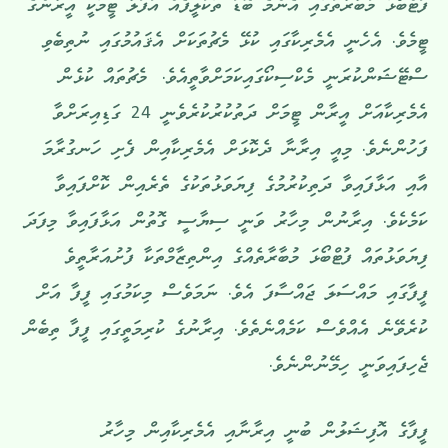
ފުޓްބޯޅަ މުބާރާތުގައި އެންމެ ބޮޑު ތަކުލީފެއް އުފުލާ ޓީމަކީ އީރާންގެ
ޓީމެވެ. އެހެނީ އެމެރިކާގައި ކުޅޭ މެޗުތަކަށް އެޤައުމުގައި ނުތިބެވި
ސްޓޭޝަންކުރަނީ މެކްސިކޯގައިކަމަށްވާތީއެވެ. މެޗުތައް ކުޅެން
އެމެރިކާއަށް އީރާން ޓީމަށް ދަތުކުރުކުރެވެނީ 24 ގަޑިއިރަށްވާ
ފަހުންނެވެ. މިއީ އިރާނާ ދެކޮޅަށް އެމެރިކާއިން ފެށި ހަނގުރާމަ
އާއި އަޅާފައިވާ ދަތިކުރުމުގެ ފިޔަވަޅުތަކުގެ ތެރެއިން ކޮށްފައިވާ
ކަމެކެވެ. އިރާނުން މިހާރު ވަނީ ސިޔާސީ ގޮތުން އަޅާފައިވާ މިފަދަ
ފިޔަވަޅުތައް ފުޓްބޯޅަ މުބާރާތެއްގެ އިންތިޒާމްތަކާ ފުށުއަރާތީވެ
ފީފާގައި މައްސަލަ ޖައްސާފަ އެވެ. ނަމަވެސް މިކަމުގައި ފީފާ އަށް
ކުރެވޭނެ އެއްވެސް ކަމެއްނެތެވެ. އިރާނުގެ ކުރިމަތީގައި ފީފާ ތިބެން
ޖެހިފައިވަނީ ހިމޭނުންނެވެ.
ފީފާގެ އޮފިޝަލުން ބުނީ އިރާނާއި އެމެރިކާއިން މިހާރު