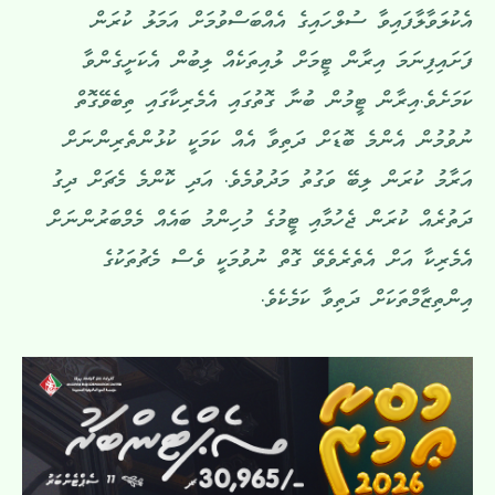
އެކުލަވާލާފައިވާ ސުލްހައިގެ އެއްބަސްވުމަށް އަމަލު ކުރަން
ފަށައިފިނަމަ އިރާން ޓީމަށް ލުއިތަކެއް ލިބުން އެކަށީގެންވާ
ކަމަށެވެ.އިރާން ޓީމުން ބުނާ ގޮތުގައި އެމެރިކާގައި ތިބެވޭގޮތް
ނުވުމުން އެންމެ ބޮޑަށް ދަތިވާ އެއް ކަމަކީ ކުޅުންތެރިންނަށް
އަރާމު ކުރަން ލިބޭ ވަގުތު މަދުވުމެވެ. އަދި ކޮންމެ މެޗަށް ދިގު
ދަތުރެއް ކުރަން ޖެހުމާއި ޓީމުގެ މުހިންމު ބައެއް މެމްބަރުންނަށް
އެމެރިކާ އަށް އެތެރެވެވޭ ގޮތް ނުވުމަކީ ވެސް މެޗުތަކުގެ
އިންތިޒާމްތަކަށް ދަތިވާ ކަމެކެވެ.