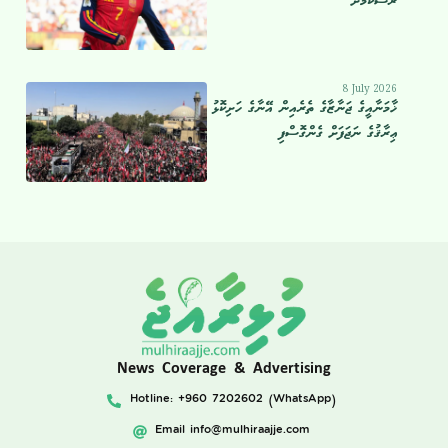
ރަސްކަމަށް
8 July 2026
ޚާމަނާއީގެ ޖަނާޒާގެ ތެރެއިން އޭނާގެ ހަށިކޮޅު
ޢިރާޤުގެ ނަޖަފަށް ގެންގޮސްފި
News Coverage & Advertising
Hotline: +960 7202602 (WhatsApp)
Email
info@mulhiraajje.com