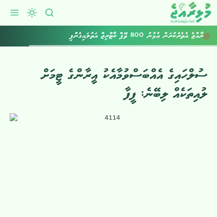
ރާއްޖެ އެތެރެކުރަން އުޅުނު 800 ވޭޕް ކާޓްރިޖް އަތުލައިގެންފި
ސުލްހައިގެ އެއްބަސްވުމާއެކު އީރާންގެ ޓީމަށް
ލުއިތަކެއް ލިބޭނެ: ފީފާ