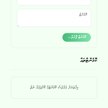
Alternative:
ކޮމެންޓް ފޮނުވާ
→
ކޮމެންޓްތައް
މިހާތަނަށް އެއްވެސް ކޮމެންޓެއް ކޮށްފައެއް ނެތް.