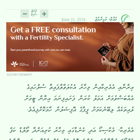
June 21, 2026
މުޢާޒް، މުޅިރާއްޖެ
ADVERTISEMENT
އިރާނާއި އެމެރިކާއިން މިހާރު އެކުލަވާލާފައިވާ ސުލްހައިގެ
އެއްބަސްވުމަށް އަމަލު ކުރަން ފަށައިފިނަމަ އިރާން ޓީމަށް
ލުއިތަކެއް ލިބޭނެކަމަށް ފީފާގެ އޮފިޝަލުން ހާމަކޮށްފިއެވެ.
އެމެރިކާ، މެކްސިކޯ އަދި ކެނެޑާގައި މިހާރު ކުރިއަށްދާ ވޯލްޑް ކަޕް