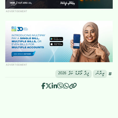
ADVERTISEMENT
ADVERTISEMENT
އީރާނު
ފީފާ ވޯލްޑް ކަޕް 2026