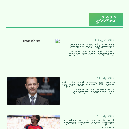
ގުޅުންހުރި
1 August 2026
ގޮތްހުސްވެ ފީފާގެ ޕްލޭން ހުއްޓުމަކަށް،
އިންފަންޓީނޯގެ އެންމެ ބޮޑު ނާކާމިޔާބީ!
31 July 2026
ޔޫރަޕްގެ 55 ޤައުމަކުން ވޯލްޑް ކަޕާއި ފީފާގެ
ހުރިހާ މުބާރާތްތަކެއް ބޮއިކޮޓްކޮށްފި
20 July 2026
އާޖެންޓީނާ ބަލިކޮށް ސްޕެއިން ފުޓުބޯޅައިގެ