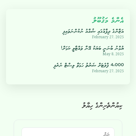
އެންމެ މަޤުބޫލު
އަޒާންގެ ދިފާއުގައި ޝުއާއު ނުކުންނަވައިފި
February 27, 2025
ޔުމްނު ބުނަނީ ބަޔަކު އޭނާ ވައްޓާލީ ކަމަށް!
May 8, 2025
4،000 ފްލެޓަށް ޝަރުތު ހަމަވާ ލިސްޓް ނެރެފި
February 27, 2025
ކިޔުންތެރިންގެ ހިޔާލު