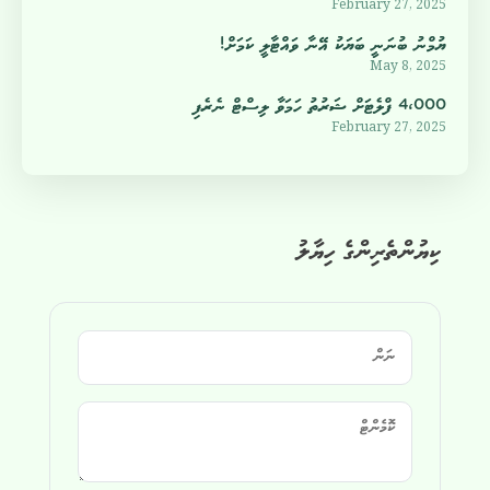
February 27, 2025
ޔުމްނު ބުނަނީ ބަޔަކު އޭނާ ވައްޓާލީ ކަމަށް!
May 8, 2025
4،000 ފްލެޓަށް ޝަރުތު ހަމަވާ ލިސްޓް ނެރެފި
February 27, 2025
ކިޔުންތެރިންގެ ހިޔާލު