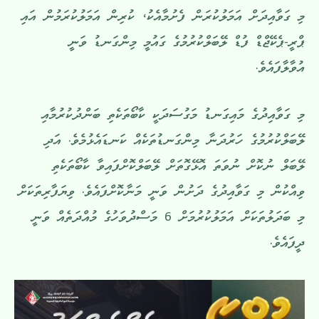
މި ގަވާއިދަށް އަމަލުކުރަން ފެށުމާއެކު، ކުރިން އަމަލުކުރަމުން އައި
ޕްރީ-ޕެކޭޖްޑް ފުޑް ލޭބަލްކުރުމުގެ ގައުމީ މިންގަނޑު ވަނީ
އުވާލާފައެވެ.
މި ގަވާއިދުގެ މައިގަނޑު މަގުސަދަކީ ކާބޯތަކެތި ބަންދުކުރުމާއި
ލޭބަލްކުރުމުގެ ހަރުދަނާ މިންގަނޑުތަކެއް ކަނޑައެޅުމެވެ. އަދި
ލޭބަލް ނުކޮށް ނުވަތަ އޮޅޭގޮތަށް ލޭބަލްކޮށްފައިވާ ކާބޯތަކެތި
ވިއްކުން މި ގަވާއިދުގެ ދަށުން ވަނީ މަނާކޮށްފައެވެ. ވިޔަފާރިތަކަށް
މި ބަދަލުތަކަށް އަމަލުކުރުމަށް 6 މަސްދުވަހުގެ މުއްދަތެއް ވަނީ
ދީފައެވެ.