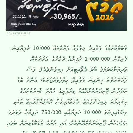
ADVERTISEMENT
ލޭބަލްކުރުމުގެ ގަވާއިދާ ޚިލާފުވާ ފަރާތްތައް 10،000 ރުފިޔާއިން
ފެށިގެން 1،000،000 ރުފިޔާއާ ދެމެދުގެ އަދަދަކުން
ޖޫރިމަނާކުރުމުގެ ބާރު އޮތޯރިޓީއަށް ލިބިގެންވެއެވެ. ފަސް
ފަހަރަށްވުރެ ގިނައިން ގަވާއިދާ ޚިލާފުވެއްޖެނަމަ، އެންމެ ބޮޑު
އަދަދުން ޖޫރިމަނާކުރުމާއެކު ވިޔަފާރީގެ ހުއްދަ ބާތިލުކުރުމުގެ
އިޚުތިޔާރު ލިބިގެންވެއެވެ. އޮޅުވާލައިގެން ލޭބަލްކޮށްފައިވާ ތަކެތި
ވިއްކައިފިނަމަ 10،000 ރުފިޔާއާއި 750،000 ރުފިޔާއާ ދެމެދުގެ
އަދަދަކުން ޖޫރިމަނާކުރެވޭނެއެވެ. އަދި ކުށުގެ ކުޑަބޮޑުމިނަށް ބަލައި