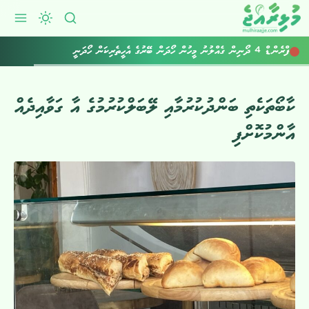
ފްރެންޑް 4 ދޯނިން ގެއްލުނު މީހުން ހޯދަން ބޭރުގެ އެހީތެރިކަން ހޯދަނީ
ކާބޯތަކެތި ބަންދުކުރުމާއި ލޭބަލްކުރުމުގެ އާ ގަވާއިދެއް
އާންމުކޮށްފި