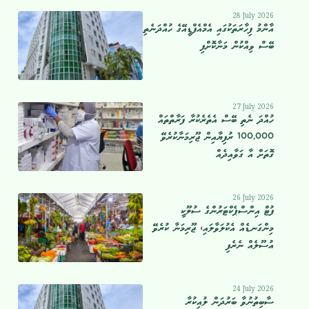
28 July 2026
އާންމު ފިހާރަތަކުގައި އެމްއެފްޑީއޭގެ ހުއްދަނެތި
ބޭސް ވިއްކުން މަނާކޮށްފި
27 July 2026
ހުއްދަ ނެތި ބޭސް އެތެރެކުރާ ފަރާތްތައް
100,000 ރުފިޔާއިން ޖޫރިމަނާކުރެވޭ
ގޮތަށް އާ ގަވާއިދެއް
26 July 2026
ފުޓް އިންސްޕެކްޓަރުންގެ ސުލޫކީ
މިންގަނޑެއް އެކުލަވާލައި، ޖޫރިމަނާ ކުރެވޭ
އުސޫލެއް ނެރެފި
24 July 2026
ސާބިތުނުވާ ބަރުދަން ލުއިކުރާ