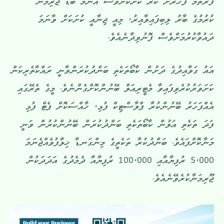
ފުރަތަމަ ފަހަރަށް ކުރާ ކުށަކަށްވެސް އެންމެ ބޮޑު ޖޫރިމަނާ
ކުރުމުގެ ބާރު ލިބިފައިވާއިރު، މިއީ ޖިނާއީ ކުށަކަށް ވާނަމަ
ދައުވާކުރުމަށްވެސް ފޮނުވިދާނެއެވެ.
އައު ގަވާއިދުގެ ދަށުން ކާބޯތަކެތި ބަންދުކުރަންވާނީ ރައްކާތެރިކަން
ކަށަވަރުކުރެވިފައިވާ މެޓީރިއަލް ބޭނުންކޮށްގެންނެވެ. މީގެ ތެރޭގައި
އެއްފަހަރު ބޭނުންކުރާ ޕްލާސްޓިކް ފުޅި، ޚާއްސަކޮށް ޕެޓް ފުޅި
ފަދަ ތަކެތި އަލުން ކާބޯތަކެތި ބަންދުކުރަން ބޭނުންކުރުން ވަނީ
މަނާކޮށްފައެވެ. ބަންދުކުރާ ތަކެތީގެ މިންގަނޑާ ޚިލާފުވެއްޖެނަމަ
5،000 ރުފިޔާއާއި 100،000 ރުފިޔާއާ ދެމެދުގެ އަދަދަކުން
ޖޫރިމަނާކުރެވޭނެއެވެ.