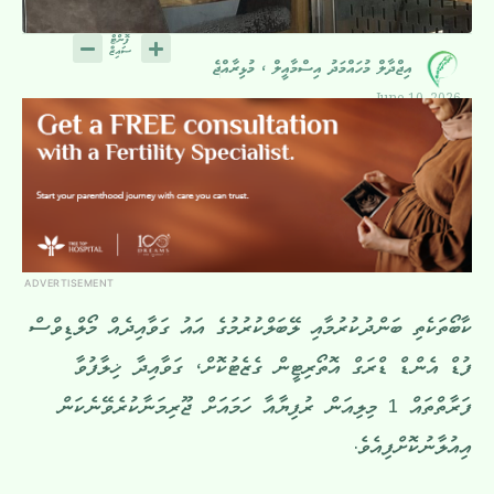
އިޖްދާލް މުހައްމަދު އިސްމާއީލް ، މުޅިރާއްޖެ
June 10, 2026
ADVERTISEMENT
ކާބޯތަކެތި ބަންދުކުރުމާއި ލޭބަލްކުރުމުގެ އައު ގަވާއިދެއް މޯލްޑިވްސް
ފުޑް އެންޑް ޑްރަގް އޮތޯރިޓީން ގެޒެޓުކޮށް، ގަވާއިދާ ޚިލާފުވާ
ފަރާތްތައް 1 މިލިއަން ރުފިޔާއާ ހަމައަށް ޖޫރިމަނާކުރެވޭނެކަން
އިއުލާނުކޮށްފިއެވެ.