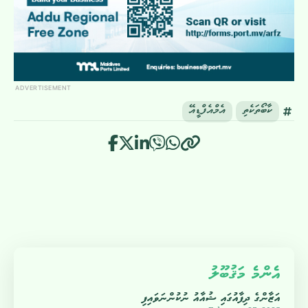
ADVERTISEMENT
ކާބޯތަކެތި
އެމްއެފްޑީއޭ
އެންމެ މަޤުބޫލު
އަޒާންގެ ދިފާއުގައި ޝުއާއު ނުކުންނަވައިފި