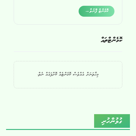
Alternative:
ކޮމެންޓް ފޮނުވާ
→
ކޮމެންޓްތައް
މިހާތަނަށް އެއްވެސް ކޮމެންޓެއް ކޮށްފައެއް ނެތް.
ގުޅުންހުރި