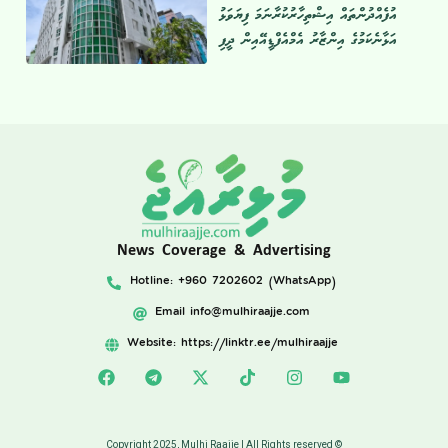
އުފެއްދުންތައް އިޝްތިހާރުކުރާނަމަ ފިޔަވަޅު
އަޅާނެކަމުގެ އިންޒާރު އެމްއެފްޑީއޭއިން ދީފި
News Coverage & Advertising
Hotline: +960 7202602 (WhatsApp)
Email
info@mulhiraajje.com
Website: https://linktr.ee/mulhiraajje
Copyright 2025, Mulhi Raajje | All Rights reserved ©