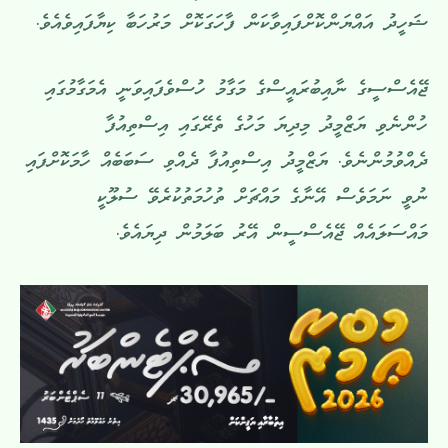
ޝަހީދު އައްޔަންކޮށްފައިވާކަން ފާހަގަކޮށް މަރުހަބާ ކިޔާފައިވެއެވެ.
ޖޭއެސްސީގެ ނާއިބުރައީސްގެ މަގާމު ހުސްވެފައިވަނީ އެމަގާމުގައި
ހުންނެވި ޔަޒްމީދު މިދިޔަ މަހުގެ ތެރޭގައި އިސްތިއުފާ
ދެއްވުމުންނެވެ. ޔަޒްމީދު އިސްތިއުފާ ދެއްވި ސަބަބެއް ހާމަކޮށްފައި
ނުވީ ނަމަވެސް އޭނާގެ މައްޗަށް ތުހުމަތުކުރެވޭ ސުލޫކީ
މައްސަލައެއް ޖޭއެސްސީން އޭރު ބަލަމުން ދިޔައެވެ.