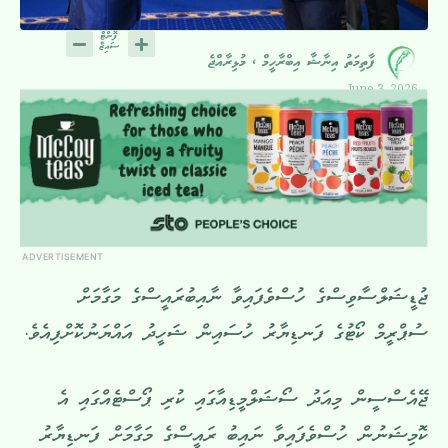
ފާތިމަތު އިނާޝާ އިބްރާހީމް ، މުޅިރާއްޖެ
June 3, 2026
ADVERTISEMENT
ޖުޑީޝަލްސާވިސްގެ ހުސްވެފައިވާ ނާއިބުރައީސްގެ މަގާމަށް
ސުޕްރީމް ކޯޓުގެ ފަނޑިޔާރު ހުސައިން ޝަހީދު އައްޔަނުކޮށްފިއެވެ.
ޖޭއެސްސީން މިއަދު ސޯޝަލްމީޑިއާގައި ކުރި ޕޯސްޓެއްގައި އެ
ކޮމިޝަނުން ހުސްވެފައިވާ ނައިބު ރައީސްގެ މަގާމަށް ފަނޑިޔާރު