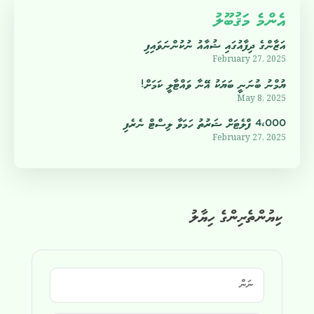
އެންމެ މަޤުބޫލު
އަޒާންގެ ދިފާއުގައި ޝުއާއު ނުކުންނަވައިފި
February 27, 2025
ޔުމްނު ބުނަނީ ބަޔަކު އޭނާ ވައްޓާލީ ކަމަށް!
May 8, 2025
4،000 ފްލެޓަށް ޝަރުތު ހަމަވާ ލިސްޓް ނެރެފި
February 27, 2025
ކިޔުންތެރިންގެ ހިޔާލު