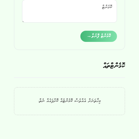
Alternative:
ކޮމެންޓް ފޮނުވާ
→
ކޮމެންޓްތައް
މިހާތަނަށް އެއްވެސް ކޮމެންޓެއް ކޮށްފައެއް ނެތް.