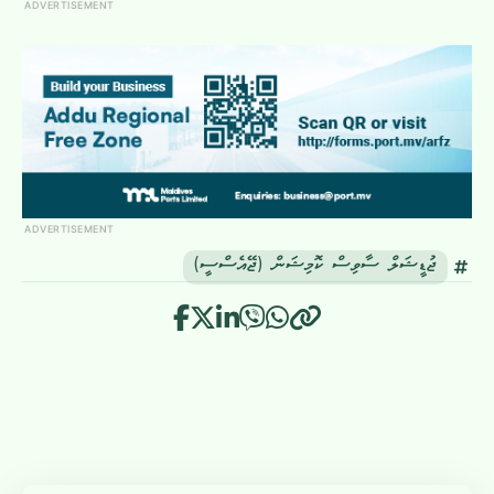
ADVERTISEMENT
ADVERTISEMENT
ޖުޑީޝަލް ސާވިސް ކޮމިޝަން (ޖޭއެސްސީ)