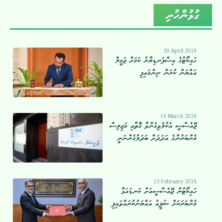
ގުޅުންހުރި
20 April 2026
ހައިކޯޓުގެ އިސްފަނޑިޔާރު ކަމަށް ޖަމީލް
އައްޔަން ކުރަން ނިންމައިފި
16 March 2026
ޖޭއެސްސީ އެކުލެވިގެންވާ ގޮތާއި މަޖިލިސް
މެންބަރުންގެ އަދަދަށް ބަދަލުގެންނަނީ
23 February 2026
ހައިކޯޓުން ޖޭއެސްސީއަށް ކަނޑައަޅާ
މެންބަރަކަށް ޝަފީއު އައްޔަނުކުރައްވައިފި