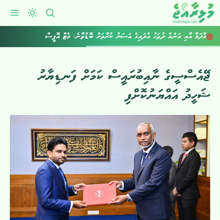
މާދަމާ އާއި އަނެއް ދުވަހު އުދައިގެ އަސަރު ކުރާވަރު ބޮޑުވާނެ: މެޓް އޮފީސް
ޖޭއެސްސީގެ ނާއިބުރައީސް ކަމަށް ފަނޑިޔާރު
ޝަހީދު އައްޔަނުކޮށްފި