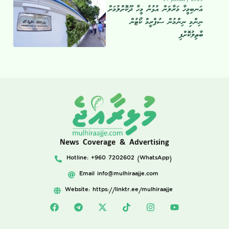
އަނބިމީހާ މަރާލަން އުޅުނު މީހާ ދޫކޮށްލުމަށް
ނިންމި ނިންމުން ސުޕްރީމް ކޯޓުން
ބާތިލުކޮށްފި
News Coverage & Advertising
Hotline: +960 7202602 (WhatsApp)
Email
info@mulhiraajje.com
Website: https://linktr.ee/mulhiraajje