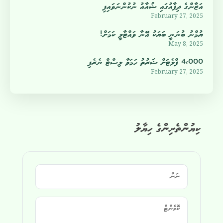
އަޒާންގެ ދިފާއުގައި ޝުއާއު ނުކުންނަވައިފި
February 27, 2025
ޔުމްނު ބުނަނީ ބަޔަކު އޭނާ ވައްޓާލީ ކަމަށް!
May 8, 2025
4،000 ފްލެޓަށް ޝަރުތު ހަމަވާ ލިސްޓް ނެރެފި
February 27, 2025
ކިޔުންތެރިންގެ ހިޔާލު