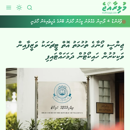
ފްރެންޑް 4 ދޯނިން ގެއްލުނު މީހުން ހޯދަން ބޭރުގެ އެހީތެރިކަން ހޯދަނީ
ޖިންސީ ގޯނާގެ ތުހުމަތު އޮތް ޓީޗަރަކު ވަޒީފާއިން
ވަކިކުރުން ހައިކޯޓުން ދަމަހައްޓައިފި