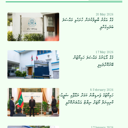
20 May 2026
ގެގް އަމުރު ބާތިލުކުރަން ހުށަހެޅި މައްސަލަ
ބަލައިގެންފި
17 May 2026
ގެގް އޯޑަރުގެ މައްސަލަ ހައިކޯޓުން
ބޭރުކޮށްލައިފި
8 February 2026
ހައިކޯޓުގެ ފަނޑިޔާރު ކަމަށް ރައޫފާއި ޝަފީއު،
ކްރިމިނަލް ކޯޓަށް ނިޔާޒު އައްޔަންކޮށްފި
17 January 2026