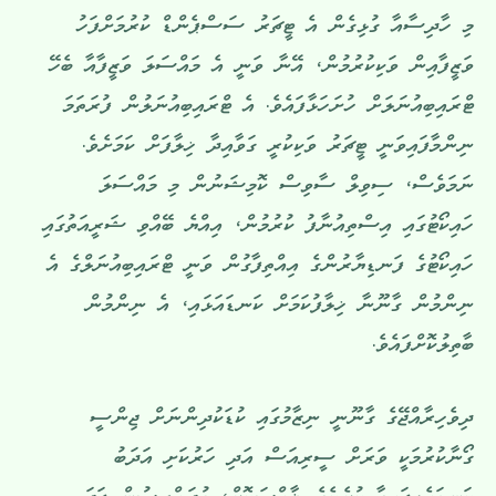
މި ހާދިސާއާ ގުޅިގެން އެ ޓީޗަރު ސަސްޕެންޑް ކުރުމަށްފަހު
ވަޒީފާއިން ވަކިކުރުމުން، އޭނާ ވަނީ އެ މައްސަލަ ވަޒީފާއާ ބެހޭ
ޓްރައިބިއުނަލަށް ހުށަހަޅާފައެވެ. އެ ޓްރައިބިއުނަލުން ފުރަތަމަ
ނިންމާފައިވަނީ ޓީޗަރު ވަކިކުރީ ގަވާއިދާ ޚިލާފަށް ކަމަށެވެ.
ނަމަވެސް، ސިވިލް ސާވިސް ކޮމިޝަނުން މި މައްސަލަ
ހައިކޯޓުގައި އިސްތިއުނާފު ކުރުމުން، އިއްޔެ ބޭއްވި ޝަރީއަތުގައި
ހައިކޯޓުގެ ފަނޑިޔާރުންގެ އިއްތިފާގުން ވަނީ ޓްރައިބިއުނަލްގެ އެ
ނިންމުން ގާނޫނާ ޚިލާފުކަމަށް ކަނޑައަޅައި، އެ ނިންމުން
ބާތިލުކޮށްފައެވެ.
ދިވެހިރާއްޖޭގެ ގާނޫނީ ނިޒާމުގައި ކުޑަކުދިންނަށް ޖިންސީ
ގޯނާކުރުމަކީ ވަރަށް ސީރިއަސް އަދި ހަރުކަށި އަދަބު