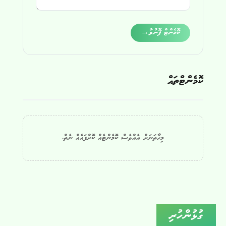
Alternative:
ކޮމެންޓް ފޮނުވާ
→
ކޮމެންޓްތައް
މިހާތަނަށް އެއްވެސް ކޮމެންޓެއް ކޮށްފައެއް ނެތް.
ގުޅުންހުރި