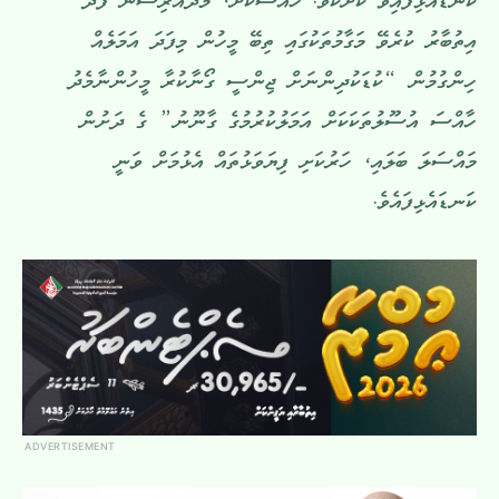
ކަނޑައެޅިފައިވާ ކުށެކެވެ. ޚާއްސަކޮށް، މުދައްރިސުން ފަދަ
އިތުބާރު ކުރެވޭ މަގާމުތަކުގައި ތިބޭ މީހުން މިފަދަ އަމަލެއް
ހިންގުމުން “ކުޑަކުދިންނަށް ޖިންސީ ގޯނާކުރާ މީހުންނާމެދު
ހާއްސަ އުސޫލުތަކަކަށް އަމަލުކުރުމުގެ ގާނޫނު” ގެ ދަށުން
މައްސަލަ ބަލައި، ހަރުކަށި ފިޔަވަޅުތައް އެޅުމަށް ވަނީ
ކަނޑައެޅިފައެވެ.
ADVERTISEMENT