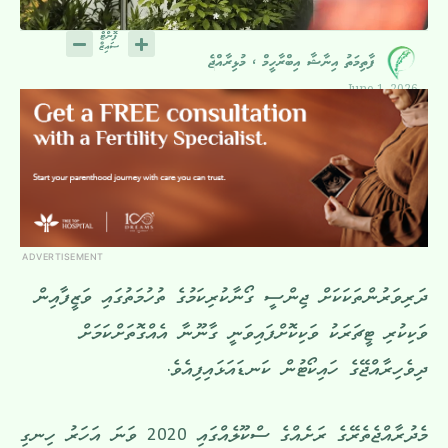
ފާތިމަތު އިނާޝާ އިބްރާހީމް ، މުޅިރާއްޖެ
June 1, 2026
ADVERTISEMENT
ދަރިވަރުންތަކަކަށް ޖިންސީ ގޯނާކުރިކަމުގެ ތުހުމަތުގައި ވަޒީފާއިން
ވަކިކުރި ޓީޗަރަކު ވަކިކޮށްފައިވަނީ ގާނޫނާ އެއްގޮތަށްކަމަށް
ދިވެހިރާއްޖޭގެ ހައިކޯޓުން ކަނޑައަޅައިފިއެވެ.
މެދުރާއްޖެތެރޭގެ ރަށެއްގެ ސްކޫލެއްގައި 2020 ވަނަ އަހަރު ހިނގި