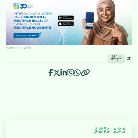
ADVERTISEMENT
ހައިކޯޓު
އެންމެ މަޤުބޫލު