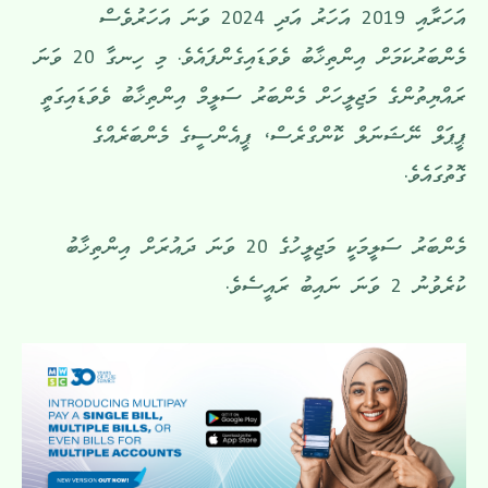
އަހަރާއި 2019 އަހަރު އަދި 2024 ވަނަ އަހަރުވެސް
މެންބަރުކަމަށް އިންތިޚާބު ވެވަޑައިގެންފައެވެ. މި ހިނގާ 20 ވަނަ
ރައްޔިތުންގެ މަޖިލީހަށް މެންބަރު ސަލީމް އިންތިޚާބު ވެވަޑައިގަތީ
ޕީޕަލް ނޭޝަނަލް ކޮންގްރެސް، ޕީއެންސީގެ މެންބަރެއްގެ
ގޮތުގައެވެ.
މެންބަރު ސަލީމަކީ މަޖިލީހުގެ 20 ވަނަ ދައުރަށް އިންތިޚާބު
ކުރެވުނު 2 ވަނަ ނައިބު ރައީސެވެ.