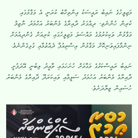
މަޖިލީހުގެ ނައިބު ރައީސަކު އިންތިޚާބު ކުރަނީ އެ މަޤާމުގައި
ކުރިން ހުންނެވި، ދިއްގަރު ދާއިރާގެ މެންބަރު އަޙްމަދު ނާޒިމް
މަޤާމުން ވަކިކުރުމުގެ މައްސަލަ މަޖިލީހުގައި ކުރިއަށް ގެންދިއުމަށް
ނިންމާފައިވަނިކޮށް މަޤާމުން އިސްތިއުފާ ދެއްވުމާއި ގުޅިގެންނެވެ.
ނައިބު ރައީސްކަމުގެ މަގާމަށް ހުށަހަޅައި ތާއީދު ލިބުނީ އޭދަފުށީ
ދާއިރާގެ މެންބަރު އަހުމަދު ސަލީމާއި ވައިކަރަދޫ ދާއިރާގެ މެންބަރު
ހުސައިން ޒިޔާދަށެވެ.