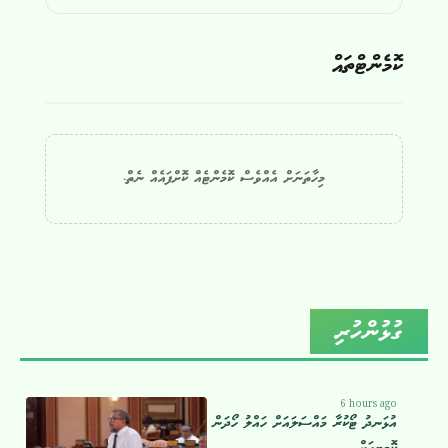
ކޮމެންޓްތައް
މިހާތަނަށް އެއްވެސް ކޮމެންޓެއް ކޮށްފައެއް ނެތް.
ގުޅުންހުރި
6 hours ago
އުޅަނދު ޓޯކުރާ މައްސަލައަށް ހައްލު ހޯދަން