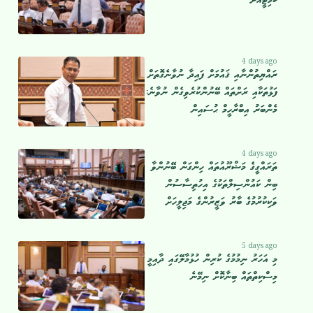
ކޮމިޓީއަށް
4 days ago
ރައްޔިތުންނާއި ޤައުމަށް ފައިދާ ނުވާނެގޮތަށް
ފަޅުތަކާއި ރަށްތައް ބޭނުންކުރެވިގެން ނުވާނެ:
މެންބަރު އިބްރާހީމް ޙުސައިން
4 days ago
ތަރައްގީގެ މަޝްރޫއުތައް ހިންގަން ބޭނުންވާ
ބިން ކައުންސިލްތަކުގެ އިހުތިސާސުން
ވަކިކުރުމުގެ ބާރު ވަޒީރުންގެ މަޖިލީހަށް
5 days ago
މި އަހަރު ނިމުމުގެ ކުރިން ހުޅުމާލޭގައި ދާއިމީ
މިސްކިތްތައް ބިނާކޮށް ނިމޭނެ