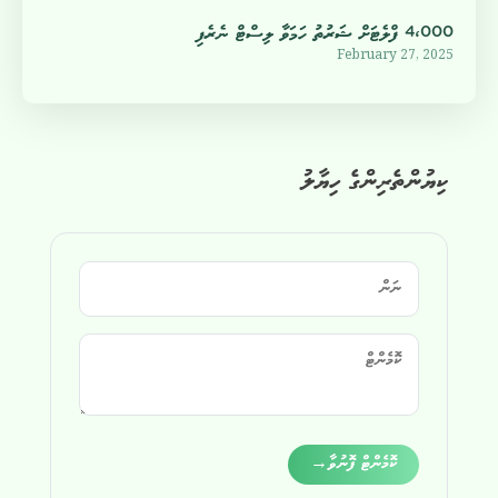
4،000 ފްލެޓަށް ޝަރުތު ހަމަވާ ލިސްޓް ނެރެފި
February 27, 2025
ކިޔުންތެރިންގެ ހިޔާލު
Alternative:
ކޮމެންޓް ފޮނުވާ
→