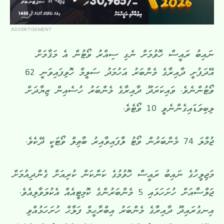
ADVERTISEMENT
ނައިބު ރައީސް ހޮވުމަށް ނެގި ސިއްރު ވޯޓުން އެ މަޤާމަށް
އޭދަފުށީ ދާއިރާގެ މެންބަރު އަހުމަދު ސަލީމް ހޮވިފައިވަނީ 62
ވޯޓުންނެވެ. ވައިކަރަދޫ ދާއިރާގެ މެންބަރު ހުސެއިން ޒިޔާދަށް
ލިބިވަޑައިގެންނެވީ 10 ވޯޓެވެ.
ޖުމްލަ 74 މެންބަރުން ވޯޓު ލާފައިވާއިރު ބާޠިލް ވޯޓަކީ ދޭކެވެ.
މަޖިލީހުގެ ނައިބު ރައީސް ހޮވުމުގެ ކަންކަން ކުރިއަށް ގެންދިއުމަށް
ޖަލްސާއަށް ހުށަހަޅައި 5 މެންބަރުންގެ ކޮމިޓީއެއް އެކުލަވާލިއެވެ.
އިނގުރައިދޫ ދާއިރާގެ މެންބަރު އިބްރާޙީމް ފަލާޙް ހުށަހަޅުއްވި