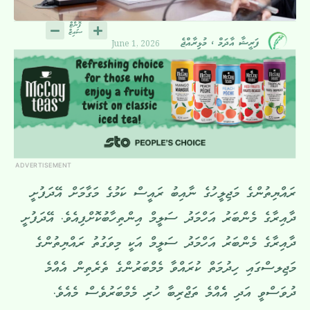
June 1, 2026
ފަރީޝާ އާދަމް ، މުޅިރާއްޖެ
ADVERTISEMENT
ރައްޔިތުންގެ މަޖިލީހުގެ ނާއިބު ރައީސް ކަމުގެ މަގާމަށް އޭދަފުށީ
ދާއިރާގެ މެންބަރު އަހްމަދު ސަލީމް އިންތިހާބުކޮށްފިއެވެ. އޭދަފުށީ
ދާއިރާގެ މެންބަރު އަހްމަދު ސަލީމް އަކީ މިވަގުތު ރައްޔިތުންގެ
މަޖިލސްގައި ހިދުމަތް ކުރައްވާ މެމްބަރުންގެ ތެރެތިން އެއްމެ
ދުވަސްވީ އަދި އެެއްމެ ތަޖްރިބާ ހުރި މެމްބަރުވެސް މެއެވެ.