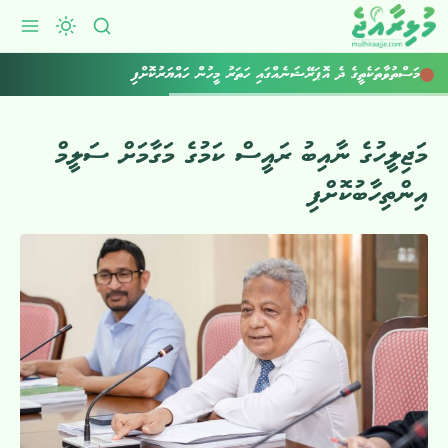
މަސްތުވާތަކެތީގެ ދެ އޮޕަރޭޝަނެއްގައި ހަތަރު މީހުން ހައްޔަރުކޮށްފި
މަޖިލީހުގެ ނާއިބު ރައީސް ކަމުގެ މަގާމަށް ސަލީމް
އިންތިހާބުކޮށްފި