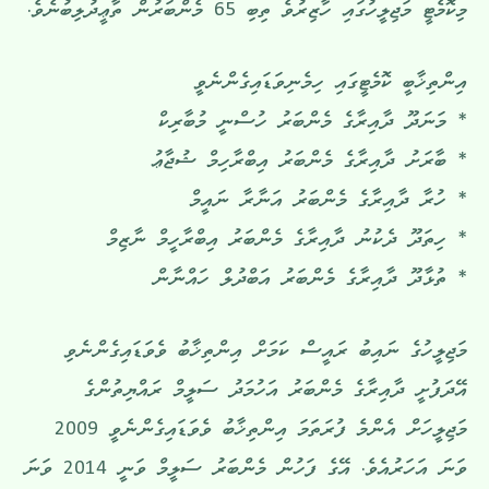
މިކޮމެޓީ މަޖިލީހުގައި ހާޒިރުވެ ތިބި 65 މެންބަރުން ތާޢީދުލިބުނެވެ.
އިންތިޚާބީ ކޮމެޓީގައި ހިމެނިވަޑައިގެންނެވީ
* މަނަދޫ ދާއިރާގެ މެންބަރު ހުސްނީ މުބާރިކް
* ބާރަށު ދާއިރާގެ މެންބަރު އިބްރާހިމް ޝުޖާޢު
* ހުރާ ދާއިރާގެ މެންބަރު އަނާރާ ނައީމް
* ހިތަދޫ ދެކުނު ދާއިރާގެ މެންބަރު އިބްރާހީމް ނާޒިމް
* ތުޅާދޫ ދާއިރާގެ މެންބަރު އަބްދުލް ހައްނާން
މަޖިލީހުގެ ނައިބު ރައީސް ކަމަށް އިންތިޚާބު ވެވަޑައިގެންނެވި
އޭދަފުށީ ދާއިރާގެ މެންބަރު އަހުމަދު ސަލީމް ރައްޔިތުންގެ
މަޖިލީހަށް އެންމެ ފުރަތަމަ އިންތިޚާބު ވެވަޑައިގެންނެވީ 2009
ވަނަ އަހަރުއެވެ. އޭގެ ފަހުން މެންބަރު ސަލީމް ވަނީ 2014 ވަނަ