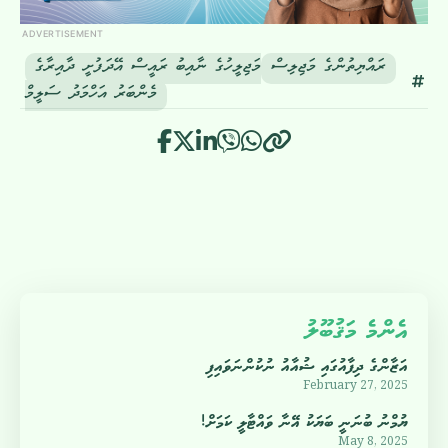
ADVERTISEMENT
ރައްޔިތުންގެ މަޖިލިސް
މަޖިލީހުގެ ނާއިބު ރައީސް އޭދަފުށީ ދާއިރާގެ
މެންބަރު އަހްމަދު ސަލީމް
އެންމެ މަޤުބޫލު
އަޒާންގެ ދިފާއުގައި ޝުއާއު ނުކުންނަވައިފި
February 27, 2025
ޔުމްނު ބުނަނީ ބަޔަކު އޭނާ ވައްޓާލީ ކަމަށް!
May 8, 2025