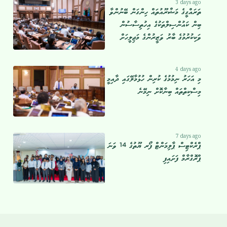
3 days ago
ތަރައްގީގެ މަޝްރޫއުތައް ހިންގަން ބޭނުންވާ
ބިން ކައުންސިލްތަކުގެ އިހުތިސާސުން
ވަކިކުރުމުގެ ބާރު ވަޒީރުންގެ މަޖިލީހަށް
4 days ago
މި އަހަރު ނިމުމުގެ ކުރިން ހުޅުމާލޭގައި ދާއިމީ
މިސްކިތްތައް ބިނާކޮށް ނިމޭނެ
7 days ago
ޕްރެކްޓިސް ޕާލިމަންޓް ފޯރ ޔޫތުގެ 14 ވަނަ
ޕްރޮގްރާމް ފަށައިފި