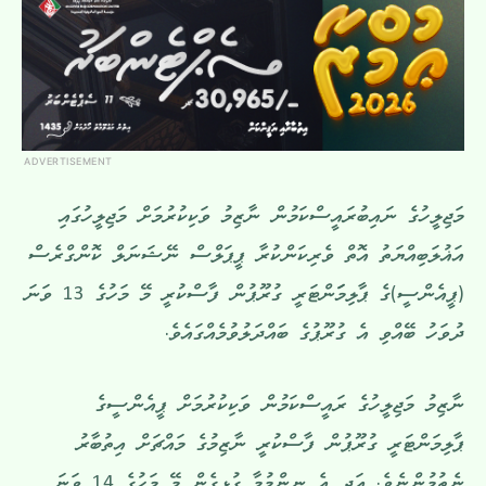
ADVERTISEMENT
މަޖިލީހުގެ ނައިބުރައީސްކަމުން ނާޒިމު ވަކިކުރުމަށް މަޖިލީހުގައި
އަޣުލަބިއްޔަތު އޮތް ވެރިކަންކުރާ ޕީޕަލްސް ނޭޝަނަލް ކޮންގްރެސް
(ޕީއެންސީ)ގެ ޕާލިމަަންޓަރީ ގުރޫޕުން ފާސްކުރީ މޭ މަހުގެ 13 ވަނަ
ދުވަހު ބޭއްވި އެ ގުރޫޕުގެ ބައްދަލުވުމެއްގައެވެ.
ނާޒިމު މަޖިލީހުގެ ރައީސްކަމުން ވަކިކުރުމަށް ޕީއެންސީގެ
ޕާލިމަންޓަރީ ގުރޫޕުން ފާސްކުރީ ނާޒިމުގެ މައްޗަށް އިތުބާރު