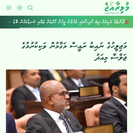
ދޯންޏެއް އަޑިއަށް ދިޔަ ހާދިސާގައި ގެއްލުނު މީހުން ހޯދުމަށް ވަޔާއި ކަނޑުމަގުން ބޮޑު ސަރަޙައްދެއް ބަލައިފި
މަޖިލީހުގެ ނައިބު ރައީސް މަގާމުން ވަކިކުރުމުގެ
ޖަލްސާ މިއަދު