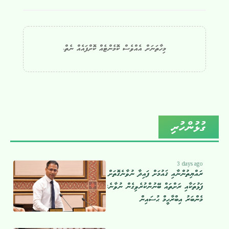
މިހާތަނަށް އެއްވެސް ކޮމެންޓެއް ކޮށްފައެއް ނެތް.
ގުޅުންހުރި
3 days ago
ރައްޔިތުންނާއި ޤައުމަށް ފައިދާ ނުވާނެގޮތަށް
ފަޅުތަކާއި ރަށްތައް ބޭނުންކުރެވިގެން ނުވާނެ:
މެންބަރު އިބްރާހީމް ޙުސައިން