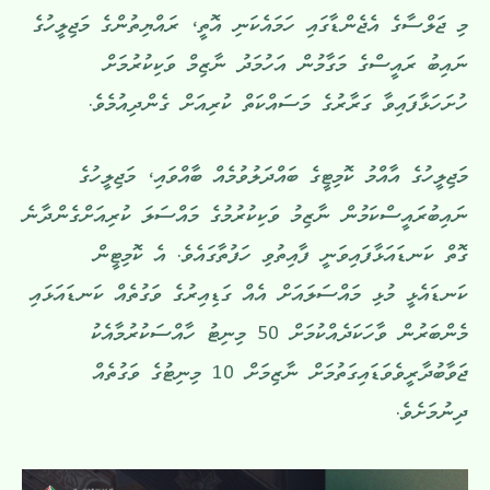
މި ޖަލްސާގެ އެޖެންޑާގައި ހަމައެކަނި އޮތީ، ރައްޔިތުންގެ މަޖިލީހުގެ
ނައިބު ރައީސްގެ މަގާމުން އަހުމަދު ނާޒިމް ވަކިކުރުމަށް
ހުށަހަޅާފައިވާ ގަރާރުގެ މަސައްކަތް ކުރިއަށް ގެންދިއުމެވެ.
މަޖިލީހުގެ އާއްމު ކޮމިޓީގެ ބައްދަލުވުމެއް ބާއްވައި، މަޖިލީހުގެ
ނައިބުރައީސްކަމުން ނާޒިމު ވަކިކުރުމުގެ މައްސަލަ ކުރިއަށްގެންދާނެ
ގޮތް ކަނޑައަޅާފައިވަނީ ފާއިތުވި ހަފުތާގައެވެ. އެ ކޮމިޓީން
ކަނޑައެޅީ މުޅި މައްސަލައަށް އެއް ގަޑިއިރުގެ ވަގުތެއް ކަނޑައަޅައި
މެންބަރުން ވާހަކަދެއްކުމަށް 50 މިނިޓު ހާއްސަކުރުމާއެކު
ޖަވާބުދާރީވެވަޑައިގަތުމަށް ނާޒިމަށް 10 މިނިޓުގެ ވަގުތެއް
ދިނުމަށެވެ.