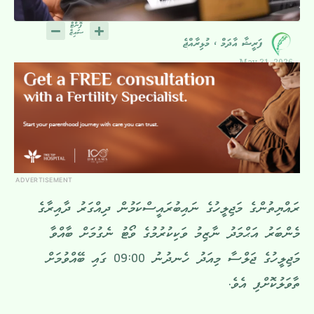
ފަރީޝާ އާދަމް ، މުޅިރާއްޖެ
May 31, 2026
ADVERTISEMENT
ރައްޔިތުންގެ މަޖިލީހުގެ ނައިބުރައީސްކަމުން ދިއްގަރު ދާއިރާގެ
މެންބަރު އަޙްމަދު ނާޒިމު ވަކިކުރުމުގެ ވޯޓު ނެގުމަށް ބާއްވާ
މަޖިލީހުގެ ޖަލްސާ މިއަދު ހެނދުނު 09:00 ގައި ބޭއްވުމަށް
ތާވަލުކޮށްފި އެވެ.