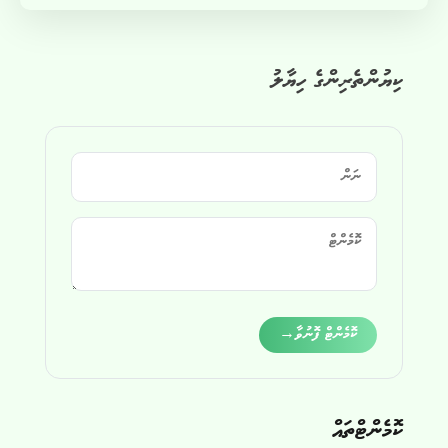
ކިޔުންތެރިންގެ ހިޔާލު
Alternative:
ކޮމެންޓް ފޮނުވާ
→
ކޮމެންޓްތައް