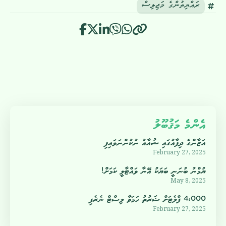
ރައްޔިތުންގެ މަޖިލިސް
އެންމެ މަޤުބޫލު
އަޒާންގެ ދިފާއުގައި ޝުއާއު ނުކުންނަވައިފި
February 27, 2025
ޔުމްނު ބުނަނީ ބަޔަކު އޭނާ ވައްޓާލީ ކަމަށް!
May 8, 2025
4،000 ފްލެޓަށް ޝަރުތު ހަމަވާ ލިސްޓް ނެރެފި
February 27, 2025