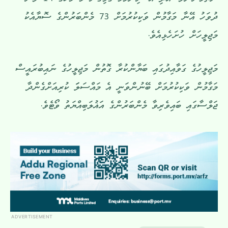
ނެތުމުންނެވެ. އަދި އެ ނިންމުމާ ގުޅިގެން މޭ މަހުގެ 14 ވަނަ
ދުވަހު އޭނާ މަގާމުން ވަކިކުރުމަށް 73 މެންބަރުންގެ ސޮޔާއެކު
މަޖިލީހަށް ހުށަހެޅިއެވެ.
މަޖިލީހުގެ ގަވާއިދުގައި ބަޔާންކުރާ ގޮތުން މަޖިލީހުގެ ނައިބުރައީސް
މަގާމުން ވަކިކުރުމަށް ބޭނުންވަނީ އެ މައްސަލަަ ކުރިއަށްގެންދާ
ޖަލްސާގައި ބައިވެރިވާ މެންބަރުންގެ އަޣުލަބިއްޔަތު ވޯޓެވެ.
ADVERTISEMENT