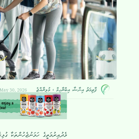
May 30, 2026
ފާތިމަތު އިނާޝާ އިބްރާހީމް ، މުޅިރާއްޖެ
މެދުއިރުމަތީގެ ހަމަނުޖެހުންތަކާ ގުޅ