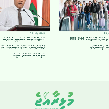
29 July 2026
16 J
މި މަހުގެ ނިޔަލަށް ރާއްޖެއަށް 999،344
ގޮންޖެހުންތަކެއް ކުރިމަތިވި ނަމަވެސް
ިން ޒިޔާރަތްކުރި
ފަތުރުވެރިކަމުގެ އަމާޒު ހާސިލުވާނެ ކަމުގ
ޔަގީންކަން އެބައޮތް: އަމީން