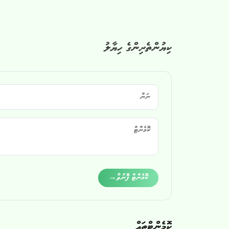
ކިޔުންތެރިންގެ ހިޔާލު
Alternative:
ކޮމެންޓް ފޮނުވާ
→
ކޮމެންޓްތައް