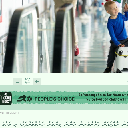
VERTISEMENT
ިގެން ރާއްޖެއަށް ފަތުރުވެރިން އަންނަ މިންވަރު ދަށްވުމަށްފަހު، މި މަހުގެ