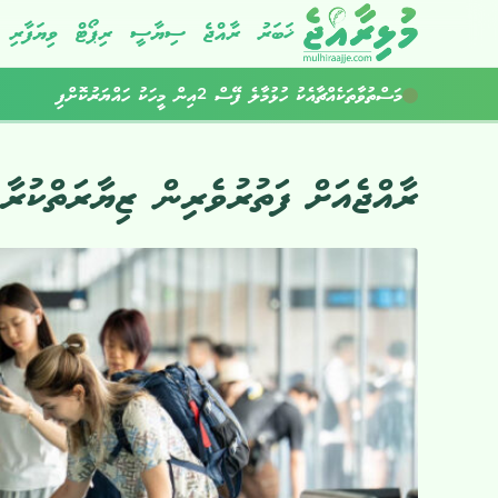
ޚަބަރު
ރާއްޖެ
ސިޔާސީ
ރިޕޯޓް
ވިޔަފާރި
މަސްތުވާތަކެއްޗާއެކު ހުޅުމާލެ ފޭސް 2އިން މީހަކު ހައްޔަރުކޮށްފި
ކުރިއަށްއޮތް ހަފުތާގައިވެސް މޫސުން ގޯސް
ރާއްޖެއަށް ފަތުރުވެރިން ޒިޔާރަތްކުރާ މިންވަރު 2.6 އިންސައ