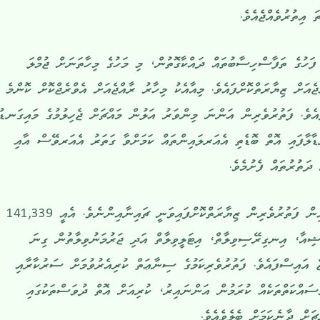
 ފަހުގެ ތަފާސްހިސާބުތައް ދައްކާގޮތުން، މި މަހުގެ މިހާތަނަށް ޖުމްލަ
ާއްޖެއަށް ޒިޔާރަތްކޮށްފައެވެ. މިއާއެކު މިހާރު ރާއްޖެއަށް އެވްރެޖްކޮށް ކޮންމެ
ެރިން އާދެއެވެ. ފަތުރުވެރިން އަންނަ މިންވަރު އަލުން މައްޗަށް ޖެހިލުމުގެ މައިގަނޑު
ާލާފައި އޮތް ބޮޑެތި އެއަރލައިންތައް ކަމަށްވާ ގަތަރު އެއަރވޭސް އާއި
ަތުރުތައް ފެށުމެވެ.
މިހާތަނަށް ރާއްޖެއަށް އެންމެ ގިނައިން ފަތުރުވެރިން ޒިޔާރަތްކޮށްފައިވަނީ ޗައިނާއިންނެވެ. އެއީ 141,339
ޝިއާ، އިނގިރޭސިވިލާތް، އިޓަލީވިލާތް އަދި ޖަރުމަނުވިލާތުން ގިނަ
 އައިސްފައެވެ. ފަތުރުވެރިކަމުގެ ސިނާޢަތް ކުރިއެރުވުމަށް ސަރުކާރާއި
ަސައްކަތްތަކެއް ކުރަމުން އަންނައިރު، ކުރިއަށް އޮތް ދުވަސްތަކުގައި
ަށް ދާނެކަމަށް ބެލެވެއެވެ.