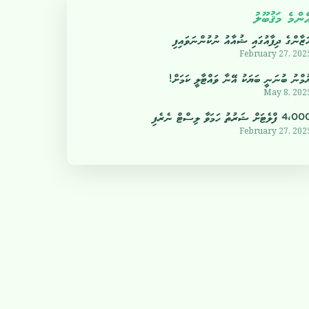
ެންމެ މަޤުބޫލު
ަޒާންގެ ދިފާއުގައި ޝުއާއު ނުކުންނަވައިފި
February 27, 202
ުމްނު ބުނަނީ ބަޔަކު އޭނާ ވައްޓާލީ ކަމަށް!
May 8, 202
4 ފްލެޓަށް ޝަރުތު ހަމަވާ ލިސްޓް ނެރެފި
February 27, 202