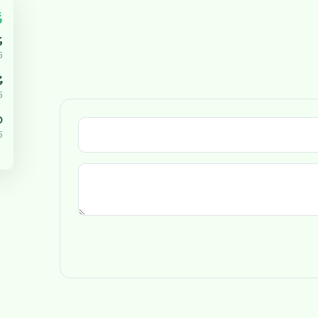
އ
އ
5
ޔ
5
،000
5