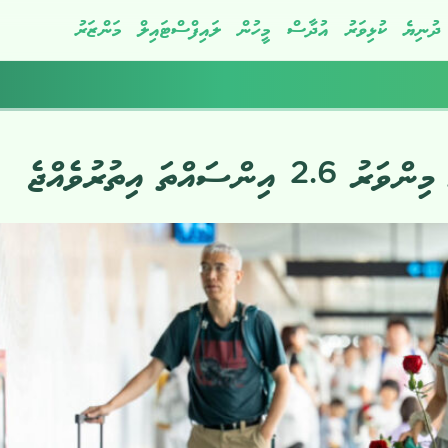
ދުނިޔެ
ކުޅިވަރު
އުދާސް
މީހުން
ލައިފްސްޓައިލް
މަންޒަރު
ްތަ އިތުރުވެއްޖެ