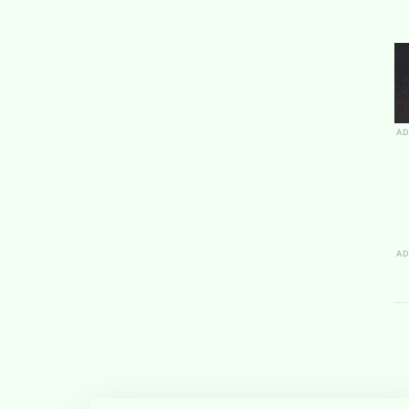
AD
AD