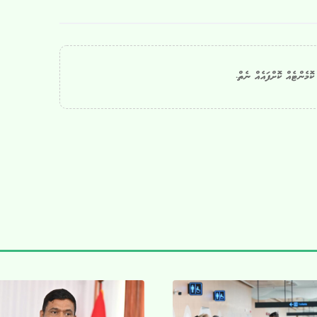
ޮމެންޓެއް ކޮށްފައެއް ނެތް.