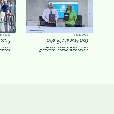
une 2026
5 June 2026
ފަތުރުވެރިކަމަށް ކޮމިއުނިޓީ ޓޫރިޒަމް
އެމްޕަވަރމަންޓް މޮޑެލްއެއް ތަޢާރަފްކުރަނީ
ފަތުރުވެރ