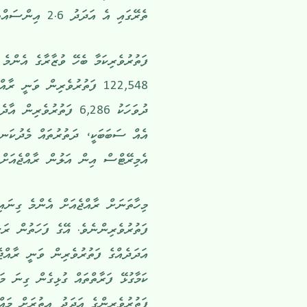
ތެރޭގައި އެ އަދަދު 2.6 އިންސައްތަ އިތުރުވެއްޖެއެވެ.
ފަތުރުވެރިކަމާ ބެހޭ ވުޒާރާގެ އެންމެ
122,548 ފަތުރުވެރިން ވަނީ ރ
ދުވަހަކު 6,286 ފަތުރުވ
އެއް ސަބަބަކީ، ދަތުރުތައް މެދުކަނޑ
އެމިރޭޓްސް އިން އަލުން ރާއްޖެއަށް ދ
ފަތުރުވެރިންނެވެ. އޭގެ ފަހަތުން ރަ
އަދަދެއްގެ ފަތުރުވެރިން ވަނީ ރާއްޖެ
ކަމާގުޅޭ ފަރާތްތައް ގުޅިގެން ގިނަ މ
ފަތުރުވެރިންގެ އަދަދު އިތުރަށް މައްޗ