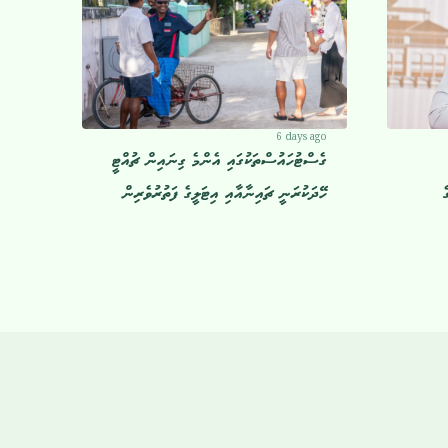
6 days ago
ގެސްޓުހައުސްތަކުގައި އެންމެ ގިނައިން ޗުއްޓީ
ެ
ހޭދަކުރަނީ ޗައިނާއާއި އިޓަލީގެ ފަތުރުވެރިން