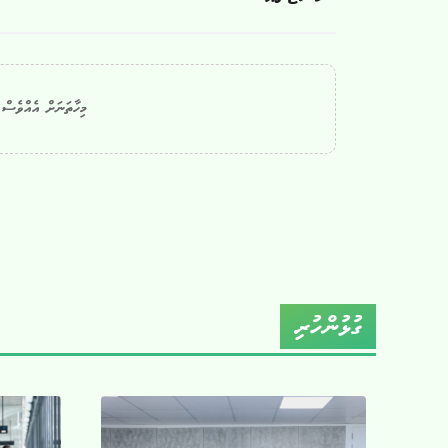
މިހާތަނަށް އެއްވެސް ކ
ގުޅުންހުރި