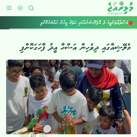
އަހަރުގެ މިހާތަނަށް މަކަރާއި ހީލަތުން 11.5 މިލިއަން ރުފިޔާ ފޭރިގެންފި
މަސްތުވާތަކެތީގެ ދެ އޮޕަރޭޝަނެއްގައި ހަތަރު މީހުން ހައްޔަރުކޮށްފި
މެލޭޝިއާގައި ދިވެހިން އަޟްޙާ އީދު ފާހަގަކޮށްފި