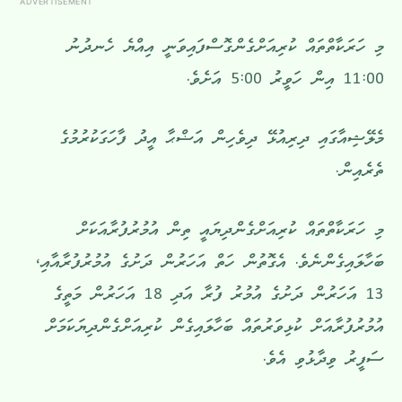
ADVERTISEMENT
މި ހަރަކާތްތައް ކުރިއަށްގެންގޮސްފައިވަނީ އިއްޔެ ހެނދުނު
11:00 އިން ހަވީރު 5:00 އަށެވެ.
މެލޭޝިއާގައި ދިރިއުޅޭ ދިވެހިން އަޟްޙާ އީދު ފާހަގަކުރުމުގެ
ތެރެއިން.
މި ހަރަކާތްތައް ކުރިއަށްގެންދިޔައީ ތިން އުމުރުފުރާއަކަށް
ބަހާލައިގެންނެވެ. އެގޮތުން ހަތް އަހަރުން ދަށުގެ އުމުރުފުރާއާއި،
13 އަހަރުން ދަށުގެ އުމުރު ފުރާ އަދި 18 އަހަރުން މަތީގެ
އުމުރުފުރާއަށް ކުޅިވަރުތައް ބަހާލައިގެން ކުރިއަށްގެންދިޔަކަމަށް
ސަފީރު ވިދާޅުވި އެވެ.