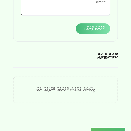
Alternative:
ކޮމެންޓް ފޮނުވާ
→
ކޮމެންޓްތައް
މިހާތަނަށް އެއްވެސް ކޮމެންޓެއް ކޮށްފައެއް ނެތް.