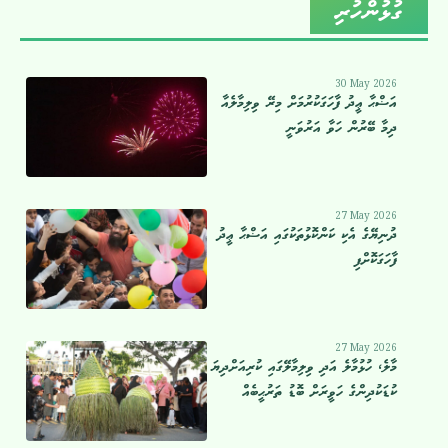
ގުޅުންހުރި
30 May 2026
އަޟްޙާ ޢީދު ފާހަގަކުރުމަށް މިރޭ ވިލިމާލެއާ
ދިމާ ބޭރުން ހަވާ އަރުވަނީ
27 May 2026
ދުނިޔޭގެ އެކި ކަންކޮޅުތަކުގައި އަޟްޙާ ޢީދު
ފާހަގަކޮށްފި
27 May 2026
މާލެ، ހުޅުމާލެ އަދި ވިލިމާލޭގައި ކުރިއަށްދިޔަ
ކުޑަކުދިންގެ ހަވީރަށް ބޮޑު ތަރުޙީބެއް