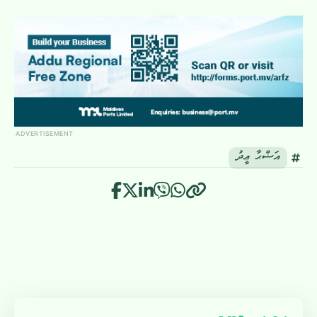
ADVERTISEMENT
އަޟްޙާ ޢީދު