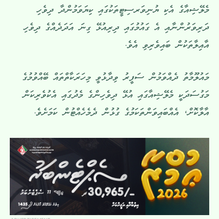
މެލޭޝިއާގެ އެކި ޔުނިވަރސިޓީތަކުގައި ކިޔަވަމުންދާ ދިވެހި
ދަރިވަރުންނާއި އެ ގައުމުގައި ދިރިއުޅޭ ގިނަ އަދަދެއްގެ ދިވެހި
އާއިލާތަކުން ބައިވެރިވި އެވެ.
މައުލޫމާތު ދެއްވަމުން ސަފީރު ވިދާޅުވީ މިހަރަކާތްތައް ބޭއްވުމުގެ
މަގުސަދަކީ މެލޭޝިއާގައި އުޅޭ ދިވެހިންގެ މެދުގައި އެކުވެރިކަން
އާލާކޮށް، އެއްބައިވަންތަކަމުގެ ގުޅުން ދެމެހެއްޓުން ކަމަށެވެ.