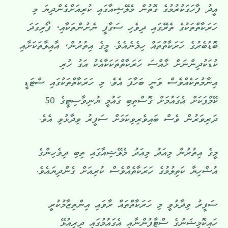
އީދު ފާހަގަކުރުމުގެ ގޮތުން މެލޭޝިއާގައި ކުރިއަށްގެންދިޔަ މި
ހަރަކާތްތަކުގެ ތެރޭގައި ދިވެހި ސަގާފީ ނެށުންތަކާއި، ފޯރިގަދަ
ބޮޑުބެރުގެ ހަރަކާތްތައް ހިމެނެއެވެ. މީގެ އިތުރުން، އާއިލާތަކަށާއި
ކުޑަކުދިންނަށް ޚާއްސަ ހަރަކާތްތަކަކާއެކު އަގު ހުރި
އިނާމުތަކެއްވެސް ވަނީ ބަހާފަ އެވެ. މި ހަރަކާތްތަކުގައި ސްޓަޑީ
ކޭމްޕަކަށް އެގައުމަށް ގޮސްތިބި ގައުމީ ޔުނިވާސިޓީގެ 50
ދަރިވަރުން ވެސް ބައިވެރިވިކަމަށް ސަފީރު ވިދާޅުވި އެވެ.
މީގެ އިތުރުން މިއަދު މިއަދު މެލޭޝިއާގައި ތިބި ދިވެހިންގެ
އުޟްހިޔާ ކަތިލުމުގެ ހަރަކާތެއްވެސް ކުރިއަށް ގެންދިޔައެވެ.
ސަފީރު ވިދާޅުވީ މި ހަރަކާތްތައް ރާވައި އިންތިޒާމުކުރީ
ހައިކޮމިޝަނުގެ ސްޓާފުންނާއި އެގައުމުގައި ދިރިއުޅޭ