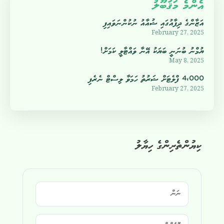
އެންމެ މަޤުބޫލު
އަޒާންގެ ދިފާއުގައި ޝުއާއު ނުކުންނަވައިފި
February 27, 2025
ޔުމްނު ބުނަނީ ބަޔަކު އޭނާ ވައްޓާލީ ކަމަށް!
May 8, 2025
4،000 ފްލެޓަށް ޝަރުތު ހަމަވާ ލިސްޓް ނެރެފި
February 27, 2025
ކިޔުންތެރިންގެ ހިޔާލު