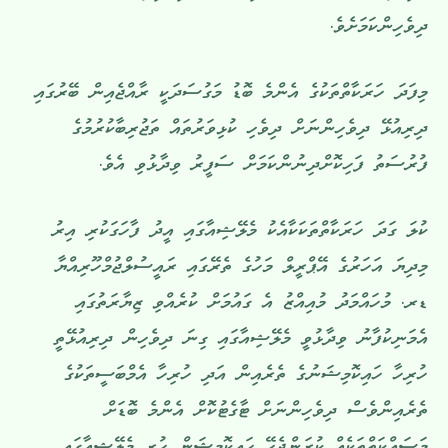
ދިވެހިންކަމަށެވެ.
މިފަދަ ހަރަކާތްތަކުގެ އެންމެ ބޮޑު މަގުސަދަކީ ރާއްޖެއިން ބޭރުގައި
ދިރިއުޅޭ ދިވެހިންނަށް ދިވެހި ކުޅިވަރުތައް ތަޖުރިބާކުރުމުގެ
ފުރުސަތު ފަހިކޮށްދިނުންކަމަށް ސަފީރު ވިދާޅުވި އެވެ.
ކުލަ ގަދަ ހަރަކާތްތަކަކާއެކު މެލޭޝިއާގައި އީދު ފާހަގަކުރި އިރު
މިދިޔަ އަހަރުގެ އޭޕްރީލް މަހުގެ ތެރޭގައި ރައީސުލްޖުމްހޫރިއްޔާ
ޑރ. މުހައްމަދު މުއިއްޒު އެ ގައުމަށް ކުރެއްވި ޒިޔާރަތުގައި
އެމަނިކުފާނު ވިދާޅުވީ މެލޭޝިއާގައި ގިނަ ދިވެހިން ދިރިއުޅޭތީ
ހުރިހާ ހައިކޮމިޝަނުގެ ތެރެއިން އަދި ހުރިހާ އެމްބަސީތަކުގެ
ތެރެއިންވެސް ދިވެހިންނަށް ޓާގެޓުކޮށް އެންމެ ބޮޑަށް