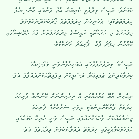
މަސައްކަތްތަކެއް ކުރަންޖެހޭ ހައިކޮމިޝަން ހުރީ މެލޭޝިއާގައި
ކަމަށެވެ. ރައީސް ވިދާޅުވީ ކުރިޔަށް އޮތް ތަނުގައި ކޮންސިއުލާ
ޚިދުމަތްތަކާއި، އެހެނިހެން ހިދުމަތްތައް ފޯރުކޮށްދޭނެކަމަށެވެ.
މިފަހަރުގެ މި ހަރަކާތަކީ ރައީސްގެ މިދަތުރުފުޅަށް ފަހު މެލޭޝިއާގައި
ބޭއްވުނު މިފަދަ ފުޅާ، ފޯރިގަދަ ހަރަކާތެވެ.
ރައީސްގެ މިދަތުރުފުޅުގައި އެމަނިކުފާނުވަނީ މެލޭޝިއާގެ
ކިޔަވާކުދިންގެ ޖަމުޢިއްޔާ ރަސްމީކޮށް އިފްތިތާހުކޮށްދެއްވާފަ އެވެ.
ދިވެހިން އުޅޭ ގައުމެއްގައި އެ ދިވެހިންނަށް ބޭނުންވާ ފުރިހަމަ
ހިދުމަތް ފޯރުކޮށްދިނުމަކީ ދިވެހި ސަރުކާރުގެ ފުރިހަމަ
ޒިންމާއެއްކަން ފާހަގަކުރައްވައި ރައީސް ވަނީ ހުރިހާ ކަމެއްގައި
ހަމަހަމަކަމާއެކީގައި ޚިދުމަތް ދެއްވާނެކަމަށް ވިދާޅުވެފަ އެވެ.