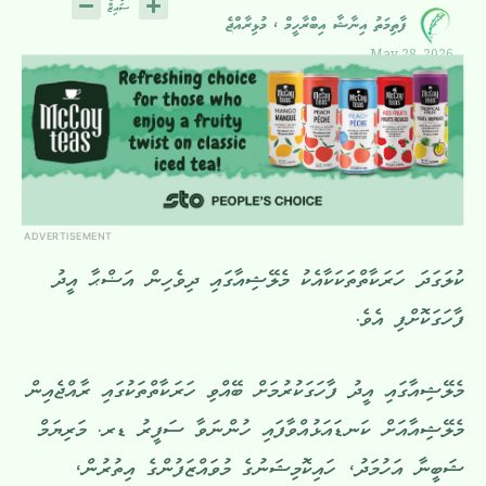
ފާތިމަތު އިނާޝާ އިބްރާހީމް ، މުޅިރާއްޖެ
May 28, 2026
ADVERTISEMENT
ކުލަގަދަ ހަރަކާތްތަކަކާއެކު މެލޭޝިއާގައި ދިވެހިން އަޟްޙާ އީދު
ފާހަގަކޮށްފި އެވެ.
މެލޭޝިއާގައި އީދު ފާހަގަކުރުމަށް ބޭއްވި ހަރަކާތްތަކުގައި ރާއްޖެއިން
މެލޭޝިއާއަށް ކަނޑައަޅުއްވާފައި ހުންނަވާ ސަފީރު ޑރ. މަރިޔަމް
ޝަބީނާ އަހުމަދު، ހައިކޮމިޝަނުގެ މުވައްޒަފުންގެ އިތުރުން،