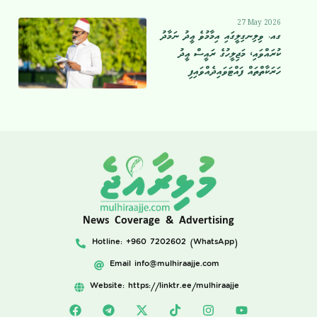
27 May 2026
ގއ. ވިލިނގިލީގައި އިމާމުވެ ޢީދު ނަމާދު
ކުރައްވައި، މަޖިލީހުގެ ރައީސް ޢީދު
ހަރަކާތްތައް ފައްޓަވައިދެއްވައިފި
News Coverage & Advertising
Hotline: +960 7202602 (WhatsApp)
Email
info@mulhiraajje.com
Website: https://linktr.ee/mulhiraajje