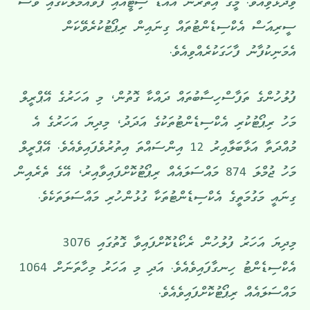
ވިދާޅުވިއެވެ. މީގެ އިތުރުން އައްޑޫ ސިޓީއާއި ފުވައްމުލަކުގައި ވެސް
ސީރިއަސް އެކްސިޑެންޓުތައް ގިނައިން ރިޕޯޓުކުރެވޭކަން
އެމަނިކުފާނު ފާހަގަކުރެއްވިއެވެ.
ފުލުހުންގެ ތަފާސްހިސާބުތައް ދައްކާ ގޮތުން، މި އަހަރުގެ އޭޕްރީލް
މަހު ރިޕޯޓުކުރި އެކްސިޑެންޓުތަކުގެ އަދަދު، މިދިޔަ އަހަރުގެ އެ
މުއްދަތާ އަޅާބަލާއިރު 12 އިންސައްތަ އިތުރުވެފައިވެއެވެ. އޭޕްރީލް
މަހު ޖުމްލަ 874 މައްސަލައެއް ރިޕޯޓުކޮށްފައިވާއިރު، އޭގެ ތެރެއިން
ގިނައީ މަގުމަތީގެ އެކްސިޑެންޓުތަކާ ގުޅުންހުރި މައްސަލަތަކެވެ.
މިދިޔަ އަހަރު ފުލުހުން ރެކޯޑުކޮށްފައިވާ ގޮތުގައި 3076
އެކްސިޑެންޓު ހިނގާފައިވެއެވެ. އަދި މި އަހަރު މިހާތަނަށް 1064
މައްސަލައެއް ރިޕޯޓުކޮށްފައިވެއެވެ.