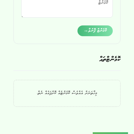
Alternative:
ކޮމެންޓް ފޮނުވާ
→
ކޮމެންޓްތައް
މިހާތަނަށް އެއްވެސް ކޮމެންޓެއް ކޮށްފައެއް ނެތް.