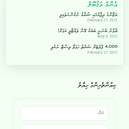
އެންމެ މަޤުބޫލު
އަޒާންގެ ދިފާއުގައި ޝުއާއު ނުކުންނަވައިފި
February 27, 2025
ޔުމްނު ބުނަނީ ބަޔަކު އޭނާ ވައްޓާލީ ކަމަށް!
May 8, 2025
4،000 ފްލެޓަށް ޝަރުތު ހަމަވާ ލިސްޓް ނެރެފި
February 27, 2025
ކިޔުންތެރިންގެ ހިޔާލު