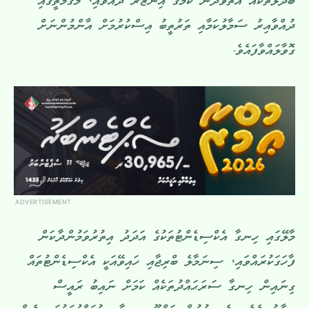
ބަދަލުތަކެއް އަތުވެދާނެ ކަމުގެ އިންޒާރު ދެއްވައި، މަގުމަތީގައި
ދުއްވާއިރު ސަމާލުކަމާއި ތަރުތީބު އިސްކުރުމަށް އާންމުންނަށް
ގޮވާލައްވާފައެވެ.
ADVERTISEMENT
މާލޭގައި ހިނގާ އެކްސިޑެންޓުތަކުގެ އަދަދު އިތުރުވަމުންދާކަން
ފާހަގަކުރައްވައި، ސިނަމާލެ ބްރިޖާއި ހައިވޭއަކީ އެކްސިޑެންޓުތައް
ގިނައިން ހިނގާ ސަރަޙައްދުތަކެއް ކަމަށް ނައިބު ރައީސް