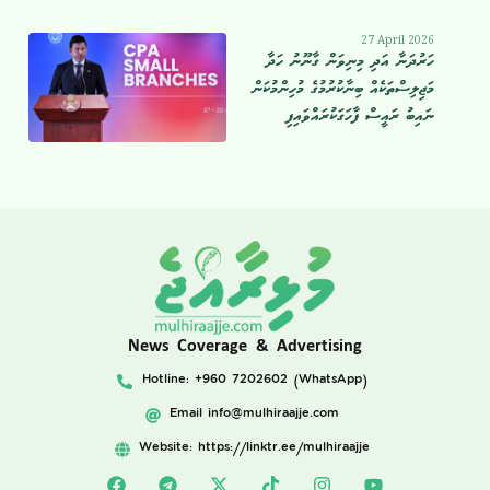
27 April 2026
ހަރުދަނާ އަދި މިނިވަން ގާނޫނު ހަދާ
މަޖިލިސްތަކެއް ބިނާކުރުމުގެ މުހިންމުކަން
ނައިބު ރައީސް ފާހަގަކުރައްވައިފި
News Coverage & Advertising
Hotline: +960 7202602 (WhatsApp)
Email
info@mulhiraajje.com
Website: https://linktr.ee/mulhiraajje