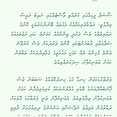
ސޯޝަލް މީޑިއާގައި ކުރެއްވި ޕޯސްޓެއްގައި ނައިބު ރައީސް
ވިދާޅުވީ، ރައްކާތެރިކަމާއެކު މަގުތައް ބޭނުންކުރުމަކީ ކޮންމެ
ރައްޔިތެއްގެ ވެސް ފަރުދީ ޒިންމާއެއް ކަމަށެވެ. އަދި މުޖުތަމަޢުގެ
ސަލާމަތާއި ލާބަޔަށްޓަކައި ކޮންމެ ފަރުދަކަށް ވެސް ކުރެވޭނެ
އެންމެ މުހިންމު އެއް ކަމަކީ މަގުމަތީގެ ޤަވާއިދުތަކަށް ތަބާވުން
ކަމަށް އެމަނިކުފާނު ސިފަކުރެއްވިއެވެ.
ފަރުވާކުޑަކަމުން ހިނގާ ކުޑަ ހިނދުކޮޅެއްގެ ސަބަބުން ވެސް
ފޫނުބެއްދޭވަރުގެ ބޮޑެތި ގެއްލުންތަކެއް ކުރިމަތިވެދާނެ ކަމަށް
އެމަނިކުފާނު ވިދާޅުވިއެވެ. އެމަނިކުފާނު ވަނީ ފަރުވާކުޑަ ގޮތަކަށް
ދުއްވުމުން އަމިއްލަ ނަފްސަށާއި އަނެކުންގެ ދިރިއުޅުމަށް ދާއިމީ