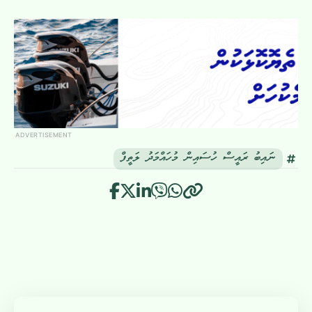
ADVERTISEMENT
ނައިބު ރައީސް ހުސައިން މުހައްމަދު ލަތީފް