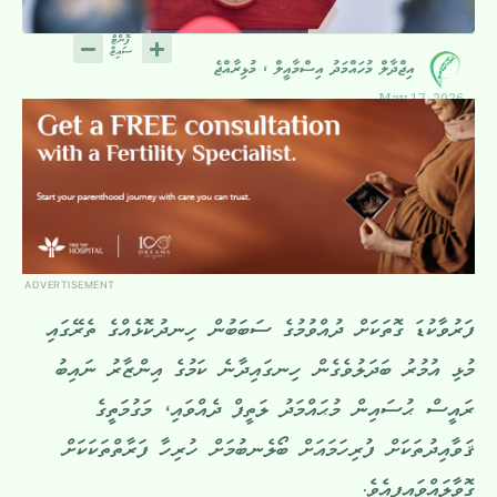
އިޖްދާލް މުހައްމަދު އިސްމާއީލް ، މުޅިރާއްޖެ
May 17, 2026
ADVERTISEMENT
ފަރުވާކުޑަ ގޮތަކަށް ދުއްވުމުގެ ސަބަބުން ހިނދުކޮޅެއްގެ ތެރޭގައި
މުޅި އުމުރު ބަދަލުވެގެން ހިނގައިދާނެ ކަމުގެ އިންޒާރު ނައިބު
ރައީސް ޙުސައިން މުޙައްމަދު ލަތީފް ދެއްވައި، މަގުމަތީގެ
ޤަވާއިދުތަކަށް ފުރިހަމައަށް ބޯލެނބުމަށް ހުރިހާ ފަރާތްތަކަކަށް
ގޮވާލައްވައިފިއެވެ.