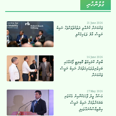
ގުޅުންހުރި
21 June 2026
ޖަރުމަނަށް ކުރެއްވި ދަތުރުފުޅަށްފަހު ނައިބު
ރައީސް މާލެ ވަޑައިގެންފި
16 June 2026
ބާލިން ކްލައިމެޓް މޮބިލިޓީ ފޯރަމްގައި
ބައިވެރިވެވަޑައިގަތުމަށް ނައިބު ރައީސް
ޖަރުމަނަށް
27 May 2026
އަޟުޙާ ޢީދު ފާހަގަކުރާއިރު އެކުވެރި
ބަޔަކަށްވުމަށް ނައިބު ރައީސް
އިލްތިމާސްކުރައްވައިފި