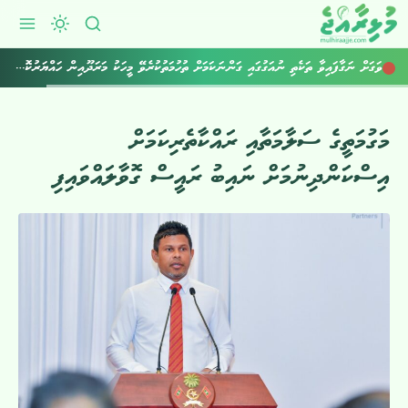
ވަގަށް ނަގާފައިވާ ތަކެތި ނުއަގުގައި ގަންނަކަމަށް ތުހުމަތުކުރެވޭ މީހަކު މަރަދޫއިން ހައްޔަރުކޮށްފި
މަގުމަތީގެ ސަލާމަތާއި ރައްކާތެރިކަމަށް
އިސްކަންދިނުމަށް ނައިބު ރައީސް ގޮވާލައްވައިފި