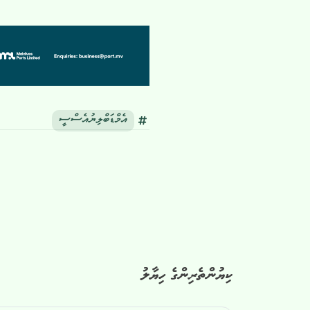
އެމްޑަބްލިޔުއެސްސީ
ކިޔުންތެރިންގެ ހިޔާލު