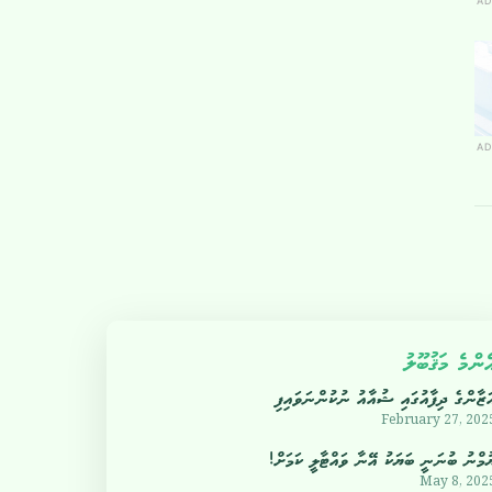
AD
AD
ެންމެ މަޤުބޫލު
ަޒާންގެ ދިފާއުގައި ޝުއާއު ނުކުންނަވައިފި
February 27, 202
ުމްނު ބުނަނީ ބަޔަކު އޭނާ ވައްޓާލީ ކަމަށް!
May 8, 202