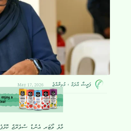
May 17, 2026
ފަރީޝާ އާދަމް ، މުޅިރާއްޖެ
މާލެ ވޯޓަރ އެންޑް ސްވެރޭޖް ކޮމްޕެ