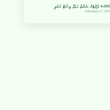
4 ފްލެޓަށް ޝަރުތު ހަމަވާ ލިސްޓް ނެރެފި
February 27, 202