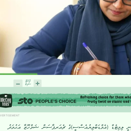
VERTISEMENT
ނީ ލިމިޓެޑް (އެމްޑަބްލިޔުއެސްސީ)ގެ ޗެއަރޕާސަން ޝަމްހޫޒާ އަޙުމަދު