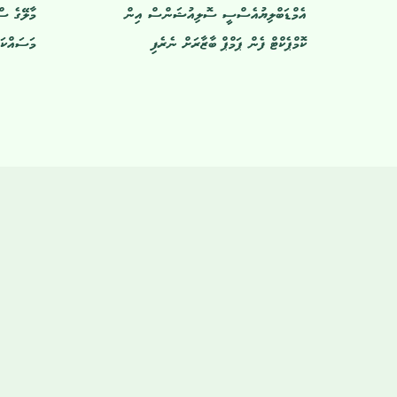
އެމްޑަބްލިޔުއެސްސީ ސޮލިއުޝަންސް އިން
މާލޭގެ ސ
ކޮމްޕެކްޓް ފެން ޕަމްޕް ބާޒާރަށް ނެރެފި
މަސައްކަތ