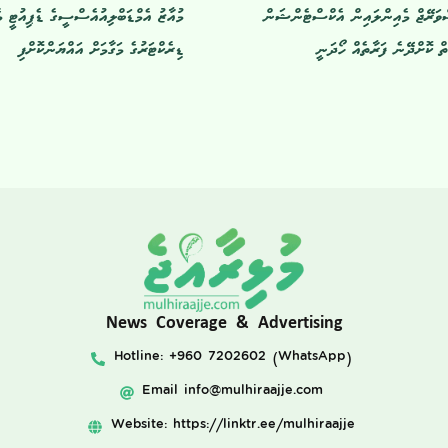
ްވަރޭޖް މެއިންލައިން އެކްސްޓެންޝަން
މުއާޒު އެމްޑަބްލިއުއެސްސީގެ ޑެޕިއުޓީ މ
ް ކޮށްދޭނެ ފަރާތެއް ހޯދަނީ
ޑިރެކްޓަރުގެ މަގާމަށް އައްޔަންކޮށްފި
News Coverage & Advertising
Hotline: +960 7202602 (WhatsApp)
Email
info@mulhiraajje.com
Website: https://linktr.ee/mulhiraajje