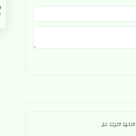
،000
5
ޮމެންޓެއް ކޮށްފައެއް ނެތް.