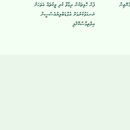
ެނޭޖިން
ފެން ހޮޅިތަކުން ދިމާވާ ކުދި ލީކުތައް އަވަހަށް
ރަނގަޅުކުރުމަށް އެމްޑަބްލިޔުއެސްސީން
އިލްތިމާސްކޮށްފި