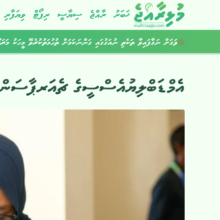
ޚަބަރު
ރާއްޖެ
ސިޔާސީ
ރިޕޯޓް
ވިޔަފާރި
ވަގަށް ނަގާފައިވާ ތަކެތި ނުއަގުގައި ގަންނަކަމަށް ތުހުމަތުކުރެވޭ މީހަކު މަރަ
އެމްޑަބްލިޔުއެސްސީގެ ޗެއަރޕާސަންގެ