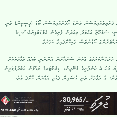
ން ޕްރައިވަޓައިޒޭޝަން އެންޑް ކޯޕަރަޓައިޒޭޝަން ބޯޑު (ޕީސީބީން) ވަނީ
ނީ، ޝަމްހޫޒާ އަޙްމަދު މިއަދުން ފެށިގެން އެމްޑަބްލިޔުއެސްސީގެ
ކްޓަރުންގެ ބޯޑުންވެސް ވަކިކޮށްފައިވާ ކަމަށެވެ.
 ހަރުދަނާކުރުމުގެ ގޮތުން ސަރުކާރުން އަންނަނީ ބައެއް މަގާމުތަކަށް
ޔަ މަހު އެ ކުންފުނީގެ މެނޭޖިންގ ޑިރެކްޓަރގެ މަގާމުން ޢަބްދުލްމަތީން
ގެން، އެ މަޤާމަށް ވަނީ ޙުސައިން ފަޙުމީ އައްޔަން ކޮށްފަ އެވެ.