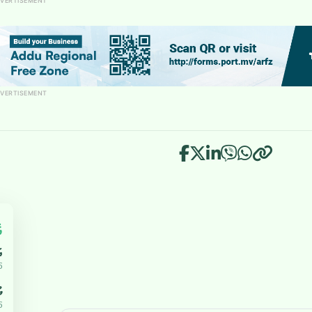
VERTISEMENT
VERTISEMENT
އ
އ
5
ޔ
5