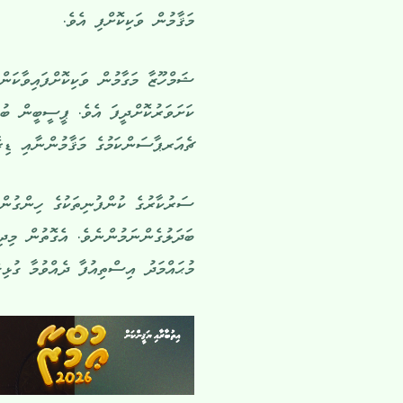
މަޤާމުން ވަކިކޮށްފި އެވެ.
ޝަމްހޫޒާ މަގާމުން ވަކިކޮށްފައިވާކަ
ކަށަވަރުކޮށްދީފަ އެވެ. ޕީސީބީން ބު
ޗެއަރޕާސަންކަމުގެ މަޤާމުންނާއި ޑިރެ
ސަރުކާރުގެ ކުންފުނިތަކުގެ ހިންގުން
ބަދަލުގެންނަމުންނެވެ. އެގޮތުން މިދި
މުޙައްމަދު އިސްތިއުފާ ދެއްވުމާ ގުޅި