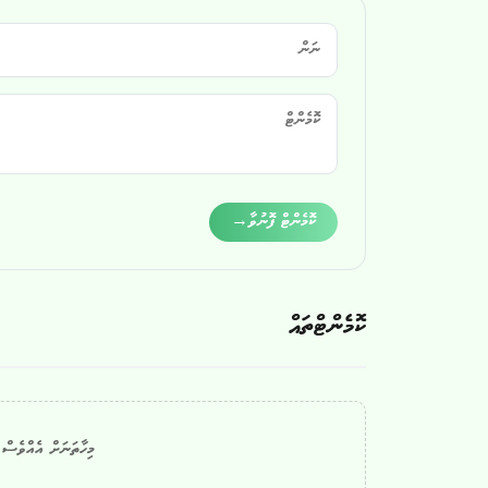
Alternative:
ކޮމެންޓް ފޮނުވާ
→
ކޮމެންޓްތައް
މިހާތަނަށް އެއްވެސް ކ