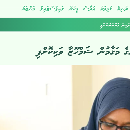
ދުނިޔެ
ކުޅިވަރު
އުދާސް
މީހުން
ލައިފްސްޓައިލް
މަންޒަރު
ދޫއިން ހައްޔަރުކޮށްފި
 މަޤާމުން ޝަމްހޫޒާ ވަކިކޮށްފި