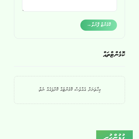
Alternative:
ކޮމެންޓް ފޮނުވާ
→
ކޮމެންޓްތައް
މިހާތަނަށް އެއްވެސް ކޮމެންޓެއް ކޮށްފައެއް ނެތް.
ގުޅުންހުރި