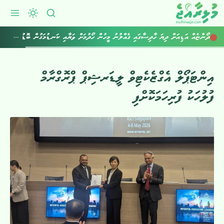
ދޯންޏެއް އަޑިއަށް ދިޔަ ހާދިސާގައި ގެއްލުނު މީހުން ހޯދުމަށް ވަޔާއި ކަނޑުމަގުން ބޮޑު ސަރަޙައްދެއް ބަލައިފި
އިންޓަޕޯލް އެގްޒެކެޓިވް ލީޑަރޝިޕް ޕްރޮގްރާމް
ފުލުހަކު ފުރިހަމަކޮށްފި