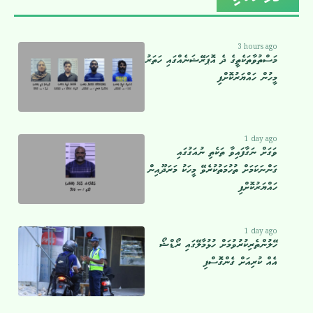
3 hours ago
މަސްތުވާތަކެތީގެ ދެ އޮޕަރޭޝަނެއްގައި ހަތަރު
މީހުން ހައްޔަރުކޮށްފި
1 day ago
ވަގަށް ނަގާފައިވާ ތަކެތި ނުއަގުގައި
ގަންނަކަމަށް ތުހުމަތުކުރެވޭ މީހަކު މަރަދޫއިން
ހައްޔަރުކޮށްފި
1 day ago
ހޭލުންތެރިކުރުވުމަށް ހުޅުމާލޭގައި ރޯޑްޝޯ
އެއް ކުރިއަށް ގެންގޮސްފި