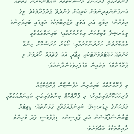
ފެންވަރުގައި ފުލުހުންގެ މަސައްކަތްތައް ބައްޓަންކުރާނެ ގޮތްތައް
އުނގަންނައިދިނުމަށް ކުރިއަށް ގެންދެވޭ ޕްރޮގްރާމެކެވެ. މީގެ
އިތުރުން، އިލްމީ އަދި އަމަލީ ތަޖުރިބާތަކުގެ އަލީގައި ބައިވެރިންގެ
ލީޑަރޝިޕް ގާބިލުކަން އިތުރުކުރުމާއި، ބައިނަލްއަގުވާމީ
އެއްބާރުލުން ހަރުދަނާކުރުމާއި، ބޯޑަރު ހުރަސްކޮށް ހިންގާ
ކުށްތައް ހުއްޓުވުމަށްޓަކައި އީޖާދީ އައު ގޮތްތައް ހޯދުމަށް މި
ޕްރޮގްރާމްގެ ތެރެއިން މަގުފަހިވެގެންދާނެއެވެ.
މި ޕްރޮގްރާމްގެ ބައިވެރިން ކެޕްސްޓޯން ޕްރޮޖެކްޓެއް
ފުރިހަމަކޮށްފައިވާއިރު، މި ޕްރޮޖެކްޓް ބިނާވެފައިވަނީ ބައިނަލްއަގުވާމީ
ފުލުހުންގެ ލީޑަރޝިޕް، ބައިނަލްއަގުވާމީ ގުޅުންތައް، ޑިޖިޓަލް
ޓްރާންސްފޯމޭޝަން އަދި ޕޮލިސިންގ ޑިޕްލޮމަސީ ފަދަ މުހިންމު
ދާއިރާތަކުގެ މައްޗަށެވެ.