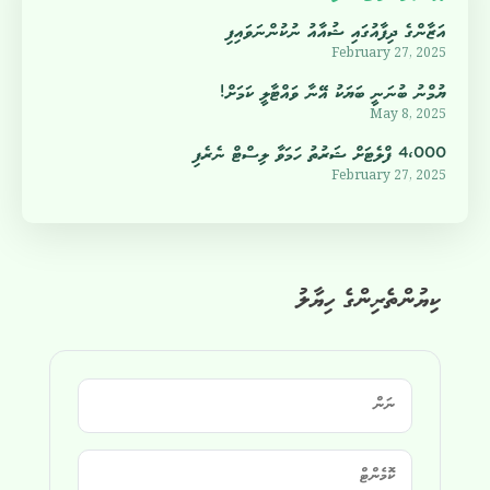
އަޒާންގެ ދިފާއުގައި ޝުއާއު ނުކުންނަވައިފި
February 27, 2025
ޔުމްނު ބުނަނީ ބަޔަކު އޭނާ ވައްޓާލީ ކަމަށް!
May 8, 2025
4،000 ފްލެޓަށް ޝަރުތު ހަމަވާ ލިސްޓް ނެރެފި
February 27, 2025
ކިޔުންތެރިންގެ ހިޔާލު