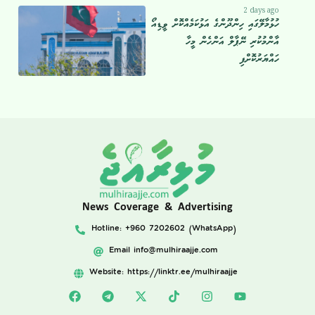
2 days ago
ހުޅުމާލޭގައި ހިންދޫންގެ އަޅުކަމެއްކޮށް ވީޑިއޯ
އާންމުކުރި ނޭޕާލް އަންހެން މީހާ
ހައްޔަރުކޮށްފި
News Coverage & Advertising
Hotline: +960 7202602 (WhatsApp)
Email
info@mulhiraajje.com
Website: https://linktr.ee/mulhiraajje