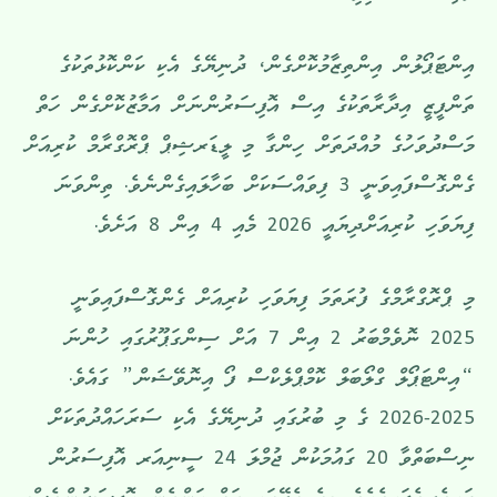
އިންޓަޕޯލުން އިންތިޒާމުކޮށްގެން، ދުނިޔޭގެ އެކި ކަންކޮޅުތަކުގެ
ތަންފީޒީ އިދާރާތަކުގެ އިސް އޮފިސަރުންނަށް އަމާޒުކޮށްގެން ހަތް
މަސްދުވަހުގެ މުއްދަތަށް ހިންގާ މި ލީޑަރޝިޕް ޕްރޮގްރާމް ކުރިއަށް
ގެންގޮސްފައިވަނީ 3 ފިވައްސަކަށް ބަހާލައިގެންނެވެ. ތިންވަނަ
ފިޔަވަހި ކުރިއަށްދިޔައީ 2026 މެއި 4 އިން 8 އަށެވެ.
މި ޕްރޮގްރާމްގެ ފުރަތަމަ ފިޔަވަހި ކުރިއަށް ގެންގޮސްފައިވަނީ
2025 ނޮވެމްބަރު 2 އިން 7 އަށް ސިންގަޕޫރުގައި ހުންނަ
“އިންޓަޕޯލް ގްލޯބަލް ކޮމްޕްލެކްސް ފޯ އިނޮވޭޝަން” ގައެވެ.
2025-2026 ގެ މި ބުރުގައި ދުނިޔޭގެ އެކި ސަރަހައްދުތަކަށް
ނިސްބަތްވާ 20 ގައުމަކުން ޖުމްލަ 24 ސީނިއަރ އޮފިސަރުން