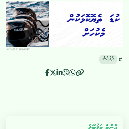
ADVERTISEMENT
ފުލުހުން
އެންމެ މަޤުބޫލު