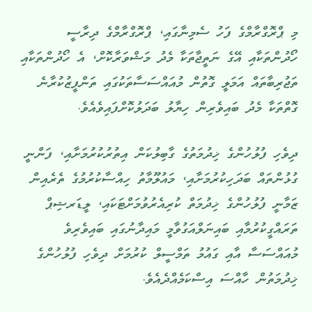
މި ޕްރޮގްރާމްގެ ފަހު ސެމިނާގައި، ޕްރޮގްރާމްގެ ދިރާސީ
ހޯދުންތަކާއި އޭގެ ނަތީޖާތަކާ މެދު މަޝްވަރާކޮށް، އެ ހޯދުންތަކާއި
ތަޖުރިބާތައް އަމަލީ ގޮތުން މުއައްސަސާތަކުގައި ތަންފީޒުކުރާނެ
ގޮތްތަކާ މެދު ބައިވެރިން ހިޔާލު ބަދަލުކޮށްފައިވެއެވެ.
ދިވެހި ފުލުހުންގެ ޚިދުމަތުގެ ގާބިލުކަން އިތުރުކުރުމަށާއި، ފަންނީ
ގުޅުންތައް ބަދަހިކުރުމަށާއި، މައުލޫމާތު ހިއްސާކުރުމުގެ ތެރެއިން
ޒަމާނީ ފުލުހުންގެ ޚިދުމަތް ކުރިއެރުވުމަށްޓަކައި، ލީޑަރޝިޕް
ތަރައްގީކުރުމާއި ބައިނަލްއަގުވާމީ މައިދާނުގައި ބައިވެރިވެ
މުއައްސަސާ އާއި ގައުމު ތަމްސީލް ކުރުމަށް ދިވެހި ފުލުހުންގެ
ޚިދުމަތުން ހާއްސަ އިސްކަމެއްދެއެވެ.