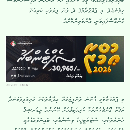
ބައިވެރިވެފައިވެއެވެ. މީގެ ތެރޭގައި ހަތް އަންހެން އޮފިސަރުންވެސް
ހިމެނެއެވެ. މި ޕްރޮގްރާމްގެ ދެ ވަނަ ފިޔަވަހި ކުރިއަށް
ގެންގޮސްފައިވަނީ އޮންލައިންކޮށެވެ.
ADVERTISEMENT
މި ޕްރޮގްރާމަކީ ގާނޫނު ތަންފީޒުކުރާ އިދާރާތަކަށް ކުރިމަތިވަމުންދާ
ތަފާތު ގޮންޖެހުންތަކާ ކުރިމަތިލުމަށް ބޭނުންވާ ލީޑަރޝިޕް
ހުނަރުތަކާއި، ސްޓްރެޓީޖިކް ވިސްނުމާއި، ބައިނަލްއަގުވާމީ