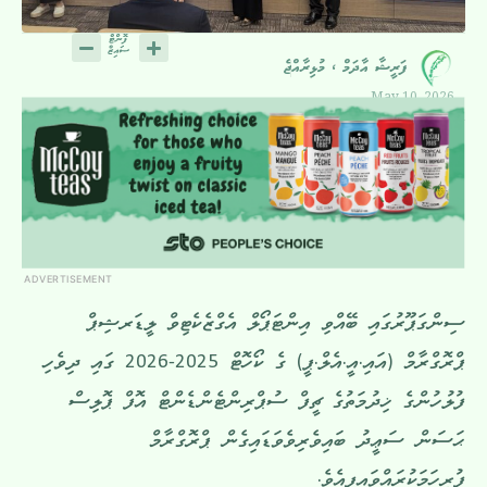
ފަރީޝާ އާދަމް ، މުޅިރާއްޖެ
May 10, 2026
ADVERTISEMENT
ސިންގަޕޫރުގައި ބޭއްވި އިންޓަޕޯލް އެގްޒެކެޓިވް ލީޑަރޝިޕް
ޕްރޮގްރާމް (އައި.އީ.އެލް.ޕީ) ގެ ކޯހޮޓް 2025-2026 ގައި ދިވެހި
ފުލުހުންގެ ޚިދުމަތުގެ ޗީފް ސުޕްރިންޓެންޑެންޓް އޮފް ޕޮލިސް
ޙަސަން ސަޢީދު ބައިވެރިވެވަޑައިގެން ޕްރޮގްރާމް
ފުރިހަމަކުރައްވައިފިއެވެ.