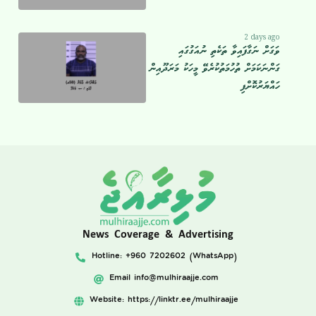
2 days ago
ވަގަށް ނަގާފައިވާ ތަކެތި ނުއަގުގައި
ގަންނަކަމަށް ތުހުމަތުކުރެވޭ މީހަކު މަރަދޫއިން
ހައްޔަރުކޮށްފި
News Coverage & Advertising
Hotline: +960 7202602 (WhatsApp)
Email
info@mulhiraajje.com
Website: https://linktr.ee/mulhiraajje