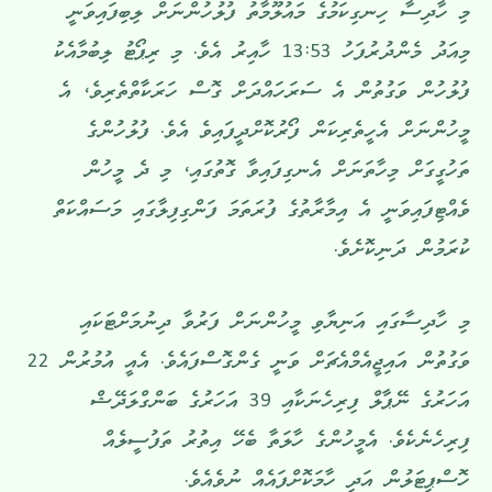
މި ހާދިސާ ހިނގިކަމުގެ މައުލޫމާތު ފުލުހުންނަށް ލިބިފައިވަނީ
މިއަދު މެންދުރުފަހު 13:53 ހާއިރު އެވެ. މި ރިޕޯޓު ލިބުމާއެކު
ފުލުހުން ވަގުތުން އެ ސަރަހައްދަށް ގޮސް ހަރަކާތްތެރިވެ، އެ
މީހުންނަށް އެހީތެރިކަން ފޯރުކޮށްދީފައިވެ އެވެ. ފުލުހުންގެ
ތަހުގީގަށް މިހާތަނަށް އެނގިފައިވާ ގޮތުގައި، މި ދެ މީހުން
ވެއްޓިފައިވަނީ އެ އިމާރާތުގެ ފުރަތަމަ ފަންގިފިލާގައި މަސައްކަތް
ކުރަމުން ދަނިކޮށެވެ.
މި ހާދިސާގައި އަނިޔާވި މީހުންނަށް ފަރުވާ ދިނުމަށްޓަކައި
ވަގުތުން އައިޖީއެމްއެޗަށް ވަނީ ގެންގޮސްފައެވެ. އެއީ އުމުރުން 22
އަހަރުގެ ނޭޕާލް ފިރިހެނަކާއި 39 އަހަރުގެ ބަންގްލަދޭޝް
ފިރިހެނެކެވެ. އެމީހުންގެ ހާލަތާ ބެހޭ އިތުރު ތަފުސީލެއް
ހޮސްޕިޓަލުން އަދި ހާމަކޮށްފައެއް ނުވެއެވެ.