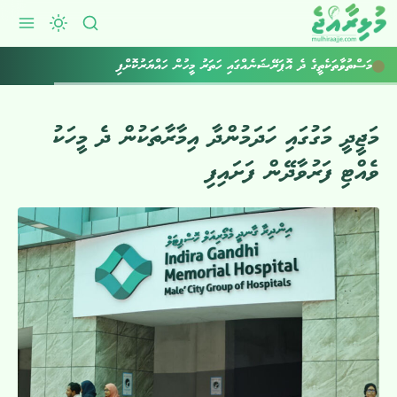
މަސްތުވާތަކެތީގެ ދެ އޮޕަރޭޝަނެއްގައި ހަތަރު މީހުން ހައްޔަރުކޮށްފި
މަޖީދީ މަގުގައި ހަދަމުންދާ އިމާރާތަކުން ދެ މީހަކު
ވެއްޓި ފަރުވާދޭން ފަށައިފި