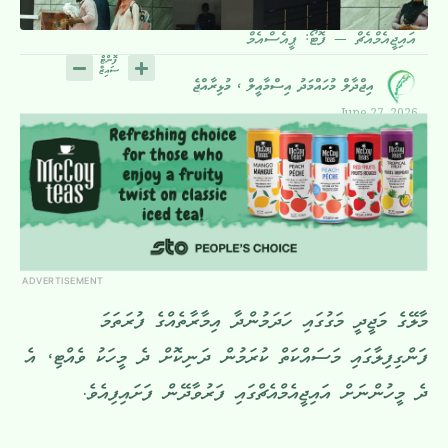
އައިޖީއެމްއެޗް — ފޮޓޯ: ޕީއެސްއެމް
އިޖްދާލް މުހައްމަދު އިސްމާއީލް ، މުޅިރާއްޖެ
June 27, 2026
ADVERTISEMENT
މާލޭގެ މަޖީދީ މަގުގައި ހަދަމުންދާ އިމާރާތެއްގެ ފުރަތަމަ
ފަންގިފިލާގައި މަސައްކަތް ކުރަމުން ދަނިކޮށް ދެ މީހަކު ވެއްޓި، އެ
ދެ މީހުންނަށް އައިޖީއެމްއެޗްގައި ފަރުވާދޭން ފަށައިފިއެވެ.