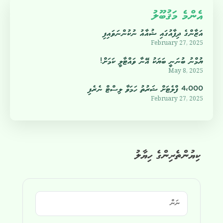
އެންމެ މަޤުބޫލު
އަޒާންގެ ދިފާއުގައި ޝުއާއު ނުކުންނަވައިފި
February 27, 2025
ޔުމްނު ބުނަނީ ބަޔަކު އޭނާ ވައްޓާލީ ކަމަށް!
May 8, 2025
4،000 ފްލެޓަށް ޝަރުތު ހަމަވާ ލިސްޓް ނެރެފި
February 27, 2025
ކިޔުންތެރިންގެ ހިޔާލު