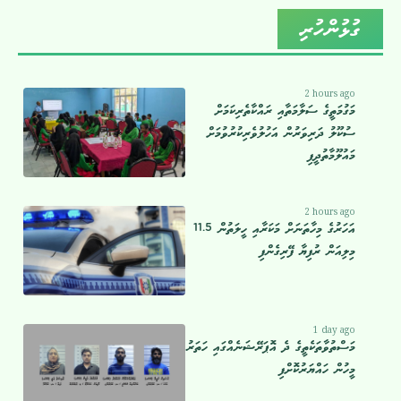
ގުޅުންހުރި
2 hours ago
މަގުމަތީގެ ސަލާމަތާއި ރައްކާތެރިކަމަށް
ސުކޫލު ދަރިވަރުން އަހުލުވެރިކުރުވުމަށް
މައުލޫމާތުދީފި
2 hours ago
އަހަރުގެ މިހާތަނަށް މަކަރާއި ހީލަތުން 11.5
މިލިއަން ރުފިޔާ ފޭރިގެންފި
1 day ago
މަސްތުވާތަކެތީގެ ދެ އޮޕަރޭޝަނެއްގައި ހަތަރު
މީހުން ހައްޔަރުކޮށްފި