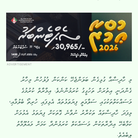
ADVERTISEMENT
މި ހާދިސާއާ ގުޅިގެން ބަލަންޖެހޭ ކަންކަން ފުލުހުން މިހާރު
ގެންދަނީ އިތުރަށް ތަހުގީގު ކުރަމުންނެވެ. އިމާރާތް ކުރުމުގެ
މަސައްކަތްތަކުގައި ސަލާމަތީ ފިޔަވަޅުތައް އެޅިފައި ހުރިތޯ ބެލުމާއި،
މިފަދަ ހާދިސާތައް ތަކުރާރު ނުވާނެ ގޮތަކަށް ފިޔަވަޅު އެޅުމަށް
ކަމާބެހޭ އިދާރާތަކުން މަސައްކަތް ކުރަމުންދާ ކަމަށް މައުލޫމާތު
ލިބެއެވެ.