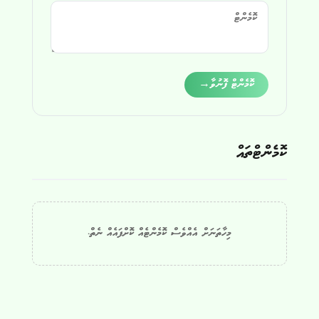
Alternative:
ކޮމެންޓް ފޮނުވާ
→
ކޮމެންޓްތައް
މިހާތަނަށް އެއްވެސް ކޮމެންޓެއް ކޮށްފައެއް ނެތް.