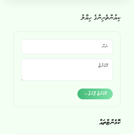
ކިޔުންތެރިންގެ ހިޔާލު
Alternative:
ކޮމެންޓް ފޮނުވާ
→
ކޮމެންޓްތައް