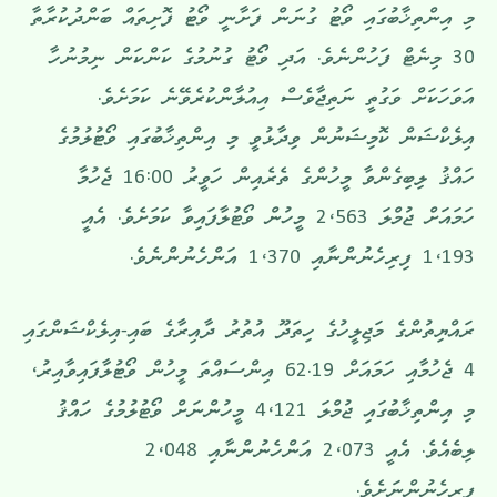
މި އިންތިޚާބުގައި ވޯޓު ގުނަން ފަށާނީ ވޯޓު ފޮށިތައް ބަންދުކުރާތާ
30 މިނެޓް ފަހުންނެވެ. އަދި ވޯޓު ގުނުމުގެ ކަންކަން ނިމުނުހާ
އަވަހަކަށް ވަގުތީ ނަތިޖާވެސް އިއުލާންކުރެވޭނެ ކަމަށެވެ.
އިލެކްޝަން ކޮމިޝަނުން ވިދާޅުވީ މި އިންތިޚާބުގައި ވޯޓުލުމުގެ
ހައްޤު ލިބިގެންވާ މީހުންގެ ތެރެއިން ހަވީރު 16:00 ޖެހުމާ
ހަމައަށް ޖުމްލަ 2،563 މީހުން ވޯޓުލާފައިވާ ކަމަށެވެ. އެއީ
1،193 ފިރިހެނުންނާއި 1،370 އަންހެނުންނެވެ.
ރައްޔިތުންގެ މަޖިލީހުގެ ހިތަދޫ އުތުރު ދާއިރާގެ ބައި-އިލެކްޝަންގައި
4 ޖެހުމާއި ހަމައަށް 62.19 އިންސައްތަ މީހުން ވޯޓުލާފައިވާއިރު،
މި އިންތިޚާބުގައި ޖުމްލަ 4،121 މީހުންނަށް ވޯޓުލުމުގެ ހައްޤު
ލިބެއެވެ. އެއީ 2،073 އަންހެނުންނާއި 2،048
ފިރިހެނުންނަށެވެ.