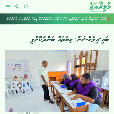
ވަގަށް ނަގާފައިވާ ތަކެތި ނުއަގުގައި ގަންނަކަމަށް ތުހުމަތުކުރެވޭ މީހަކު މަރަދޫއިން ހައްޔަރުކޮށްފި
ބައި-އިލެކްޝަން: ކިޔުތައް ބަންދުކޮށްފި