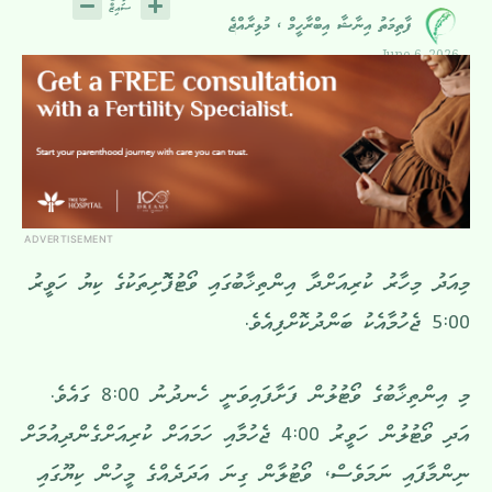
ފާތިމަތު އިނާޝާ އިބްރާހީމް ، މުޅިރާއްޖެ
June 6, 2026
ADVERTISEMENT
މިއަދު މިހާރު ކުރިއަށްދާ އިންތިޚާބުގައި ވޯޓުފޮޮށިތަކުގެ ކިޔު ހަވީރު
5:00 ޖެހުމާއެކު ބަންދުކޮށްފިއެވެ.
މި އިންތިޚާބުގެ ވޯޓުލުން ފަށާފައިވަނީ ހެނދުނު 8:00 ގައެވެ.
އަދި ވޯޓުލުން ހަވީރު 4:00 ޖެހުމާއި ހަމައަށް ކުރިއަށްގެންދިއުމަށް
ނިންމާފައި ނަމަވެސް، ވޯޓުލާން ގިނަ އަދަދެއްގެ މީހުން ކިޔޫގައި