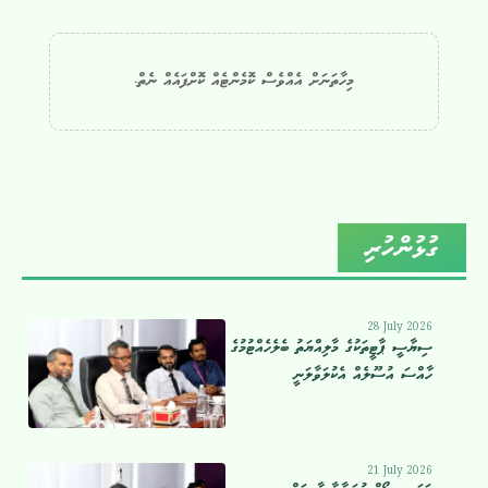
މިހާތަނަށް އެއްވެސް ކޮމެންޓެއް ކޮށްފައެއް ނެތް.
ގުޅުންހުރި
28 July 2026
ސިޔާސީ ޕާޓީތަކުގެ މާލިއްޔަތު ބެލެހެއްޓުމުގެ
ހާއްސަ އުސޫލެއް އެކުލަވާލަނީ
21 July 2026