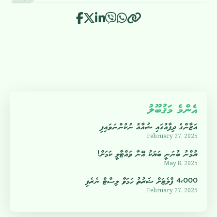
އެންމެ މަޤުބޫލު
އަޒާންގެ ދިފާއުގައި ޝުއާއު ނުކުންނަވައިފި
February 27, 2025
ޔުމްނު ބުނަނީ ބަޔަކު އޭނާ ވައްޓާލީ ކަމަށް!
May 8, 2025
4،000 ފްލެޓަށް ޝަރުތު ހަމަވާ ލިސްޓް ނެރެފި
February 27, 2025