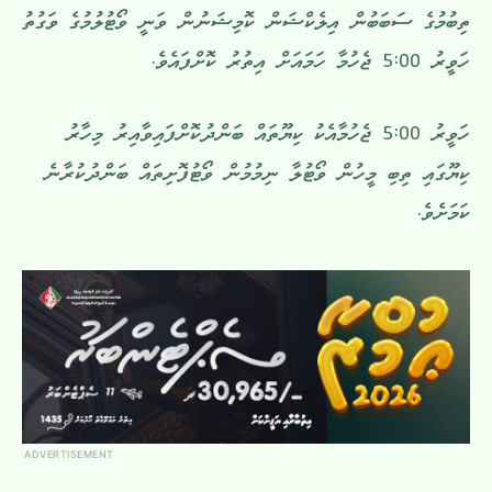
ތިބުމުގެ ސަބަބުން އިލެކްޝަން ކޮމިޝަނުން ވަނީ ވޯޓުލުމުގެ ވަގުތު
ހަވީރު 5:00 ޖެހުމާ ހަމައަށް އިތުރު ކޮށްފައެވެ.
ހަވީރު 5:00 ޖެހުމާއެކު ކިޔޫތައް ބަންދުކޮށްފައިވާއިރު މިހާރު
ކިޔޫގައި ތިބި މީހުން ވޯޓުލާ ނިމުމުން ވޯޓުފޮށިތައް ބަންދުކުރާނެ
ކަމަށެވެ.
ADVERTISEMENT