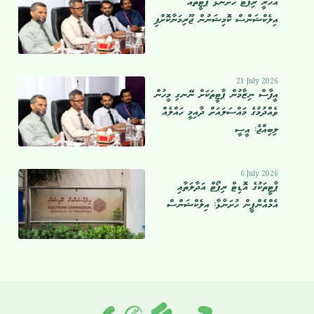
އަހަރީ ރިޕޯޓް ހުށަނާޅާ ޕާޓީތައް
އިލެކްޝަންސް ކޮމިޝަނުން ޖޫރިމަނާކޮށްފި
21 July 2026
އީފާސް ނިޒާމުން ޕާޓީތަކަށް ނޭނގި މީހުން
ވެއްދުމުގެ މައްސަލައަށް ދާއިމީ ހައްލެއް
ލިބިއްޖެ: އީސީ
6 July 2026
ޕާޓީތަކުގެ އޮޑިޓް ރިޕޯޓް އަދާލަތާއި
އެމްއެންޕީން ހުށަނާޅާ: އިލެކްޝަންސް