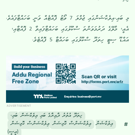
މި ބައި-އިލެކްޝަންގައި ޖުމްލަ 7 ވޯޓު ފޮއްޓެއް ވަނީ ބަހައްޓާފައެވެ.
އެއީ، މާލޭގެ ދަރުމަވަންތަ ސްކޫލުގައި ބަހައްޓާފައިވާ 2 ފޮއްޓާއި،
އައްޑޫ ސިޓީ ހިތަދޫ ސްކޫލުގައި ބަހައްޓާ 5 ފޮއްޓެވެ.
ADVERTISEMENT
ހިތަދޫ އުތުރު ދާއިރާގެ ބައި އިލެކްޝަން
ބައި-
އިލެކްޝަން
އިލެކްޝަންސް ކޮމިޝަން
އިލެކްޝަންސް ކޮމިޝަން
(އީސީ)