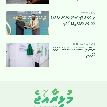
10 March 2026
މި އަހަރުގެ އޮފީސްތަކުގެ ޤުރްއާން މުބާރާތުގެ
އެއް ވަނަ އެމްއެންޑީއެފް ހޯދައިފި
29 November 2025
ދިއްދޫގައި ގުރުއާނާބެހޭ މަރުކަޒުގެ ގޮތްޕެއް
ހުޅުވައިފި