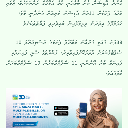
ގެންދާ އޮޑިޝަން ބުރު ބާއްވަނީ މާލެ އަތޮޅުގެ ރަށްތަކަށެވެ. ޖުލައި
މަހުގެ ފަހަކުން 11އަށް އޮޑިޝަން ކުރިއަށް ގެންދާނީ މާލެ،
ހުޅުމާލޭގެ އިތުރުން ވިލިމާލެއިން ބައިވެރިވި ފަރާތްތަކަށެވެ.
38ވަނަ ޤައުމީ ޤުރްއާން މުބާރާތް ފެށުމުގެ ރަސްމިއްޔާތު 10
ސެޕްޓެމްބަރަށް ތާވަލުކޮށްފައިވާއިރު، މުބާރާތުގެ ސެމީ ފައިނަލާއި
ފައިނަލް ބުރު އޮންނާނީ 11 ސެޕްޓެމްބަރުން 19 ސެޕްޓެމްބަރަށް
މާލޭގައެވެ.