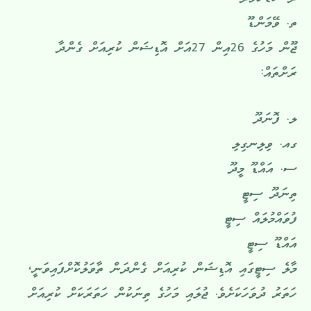
ދ. ކުޑަހުވަދޫ
ތ. ވޭމަންޑޫ
ޖޫން މަހުގެ 26އިން 27އަށް އޮޑިޝަން ކުރިއަށް ގެންދާ
ރަށްތައް:
ލ. ފޮނަދޫ
ގއ. ވިލިނގިލި
ސ. އައްޑޫ މީދޫ
ތިނަދޫ ސިޓީ
ފުވައްމުލައް ސިޓީ
އައްޑޫ ސިޓީ
މާލެ ސިޓީގައި އޮޑިޝަން ކުރިއަށް ގެންދަން ތާވަލުކޮށްފައިވަނީ،
ހަތަރު ދުވަހަކަށެވެ. ޖުލައި މަހުގެ ތިނަކުން ހަތަރަކަށް ކުރިއަށް