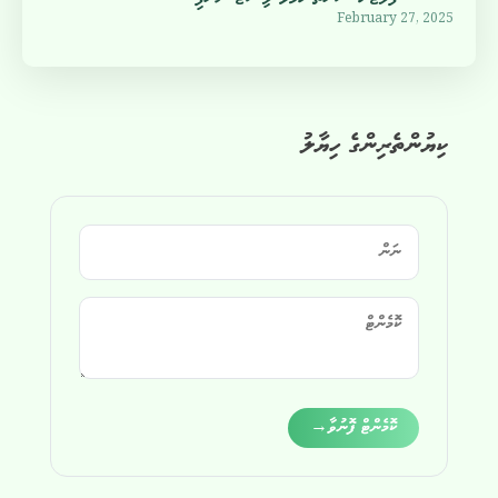
February 27, 2025
ކިޔުންތެރިންގެ ހިޔާލު
Alternative:
ކޮމެންޓް ފޮނުވާ
→