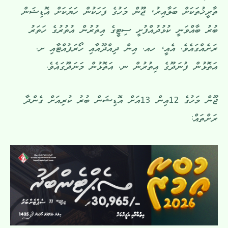
ތާރީޚުތަކަށް ބަލާއިރު، ޖޫން މަހުގެ ފަހަކުން ހަޔަކަށް އޮޑިޝަން
ބުރު ބާއްވަނީ ކުޅުދުއްފުށީ ސިޓީގެ އިތުރުން އުތުރުގެ ހަތަރު
ރަށެއްގައެވެ. އެއީ، ހއ. އިން ދިއްދޫއާއި ހޯރަފުއްޓާއި ށ.
އަތޮޅުން ފުނަދޫގެ އިތުރުން ނ. އަތޮޅުން މަނަދޫގައެވެ.
ޖޫން މަހުގެ 12އިން 13އަށް އޮޑިޝަން ބުރު ކުރިއަށް ގެންދާ
ރަށްތައް: