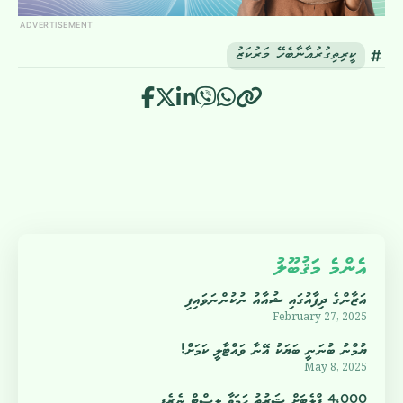
ADVERTISEMENT
ކީރިތިގުރުއާނާބެހޭ މަރުކަޒު
އެންމެ މަޤުބޫލު
އަޒާންގެ ދިފާއުގައި ޝުއާއު ނުކުންނަވައިފި
February 27, 2025
ޔުމްނު ބުނަނީ ބަޔަކު އޭނާ ވައްޓާލީ ކަމަށް!
May 8, 2025
4،000 ފްލެޓަށް ޝަރުތު ހަމަވާ ލިސްޓް ނެރެފި