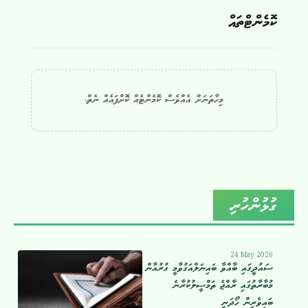
ކޮމެންޓްތައް
މިހާތަނަށް އެއްވެސް ކޮމެންޓެއް ކޮށްފައެއް ނެތް.
ގުޅުންހުރި
24 May 2026
ސައުދީގައި ބާއްވާ ބައިނަލްއަގުވާމީ ގުރުއާން
މުބާރާތުގައި ރާއްޖެ ތަމްސީލުކުރާނެ
ބައިވެރިން ހޯދަނީ