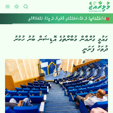
މަސްތުވާތަކެތީގެ ދެ މައްސަލައެއްގައި މާލެއިން ދެ މީހަކު ހައްޔަރުކޮށްފި
ގައުމީ ގުރްއާން މުބާރާތުގެ އޮޑިޝަން ބުރު ހުކުރު
ދުވަހު ފަށަނީ