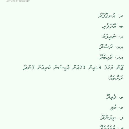
ADVERTISEMENT
ރ. އުނގޫފާރު
ބ. އޭދަފުށި
ޅ. ނައިފަރު
އއ. ރަސްދޫ
އދ. މަހިބަދޫ
ޖޫން މަހުގެ 19އިން 20އަށް އޮޑިޝަން ކުރިއަށް ގެންދާ
ރަށްތައް:
ވ. ފެލިދޫ
މ. މުލި
ފ. ނިލަންދޫ