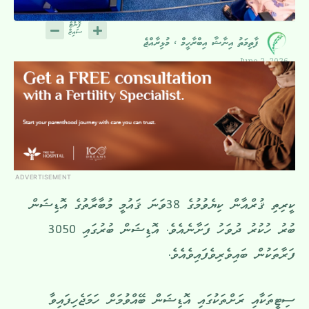
ފާތިމަތު އިނާޝާ އިބްރާހީމް ، މުޅިރާއްޖެ
June 2, 2026
ADVERTISEMENT
ކީރިތި ޤުރްއާން ކިޔެވުމުގެ 38ވަނަ ޤައުމީ މުބާރާތުގެ އޮޑިޝަން
ބުރު ހުކުރު ދުވަހު ފަށާނެއެވެ. އޮޑިޝަން ބުރުގައި 3050
ފަރާތަކުން ބައިވެރިވެފައިވެއެވެ.
ސިޓީތަކާއި ރަށްތަކުގައި އޮޑިޝަން ބޭއްވުމަށް ހަމަޖެހިފައިވާ