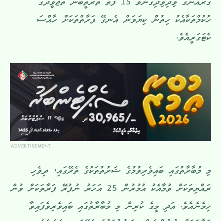
ގުރުއާނުގެ ވިދިވިދިގެންވާ 15 ފޮތް ތަރުތީބުން ތަޖުވީދުގެ
ހުކުމްތަކާއެކު ހިތުން ކިޔަވަން އެނގޭ ފަރާތްތަކަށް ހާއްސަ
ކެޓަގަރީއެވެ.
ADVERTISEMENT
މި މުބާރާތުގައި ބައިވެރިވުމުގެ ޝަރުތުތަކުގެ ތެރޭގައި، ދިވެހި
ރައްޔިތަކަށް ވުމާއެކު އުމުރުން 25 އަހަރު ނުފުރޭ ފަރާތަކަށް ވުން
ހިމެނެއެވެ. އަދި މީގެ ކުރިން މި މުބާރާތުގައި ބައިވެރިވެފައިވާ