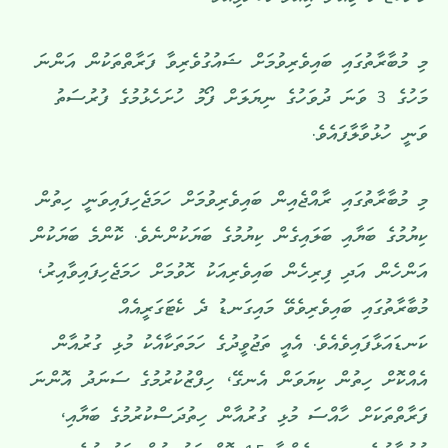
މި މުބާރާތުގައި ބައިވެރިވުމަށް ޝައުގުވެރިވާ ފަރާތްތަކުން އަންނަ
މަހުގެ 3 ވަނަ ދުވަހުގެ ނިޔަލަށް ފޯމު ހުށަހެޅުމުގެ ފުރުސަތު
ވަނީ ހުޅުވާލާފައެވެ.
މި މުބާރާތުގައި ރާއްޖެއިން ބައިވެރިވުމަށް ހަމަޖެހިފައިވަނީ ހިތުން
ކިޔުމުގެ ބަޔާއި ބަލައިގެން ކިޔުމުގެ ބަޔަކުންނެވެ. ކޮންމެ ބަޔަކުން
އަންހެން އަދި ފިރިހެން ބައިވެރިއަކު ހޮވުމަށް ހަމަޖެހިފައިވާއިރު،
މުބާރާތުގައި ބައިވެރިވެވޭ މައިގަނޑު ދެ ކެޓަގަރީއެއް
ކަނޑައަޅާފައިވެއެވެ. އެއީ ތަޖުވީދުގެ ހަމަތަކާއެކު މުޅި ގުރުއާން
އެއްކޮށް ހިތުން ކިޔަވަން އެނގޭ، ހިފްޒުކުރުމުގެ ސަނަދު އޮންނަ
ފަރާތްތަކަށް ހާއްސަ މުޅި ގުރުއާން ހިތުދަސްކުރުމުގެ ބަޔާއި،