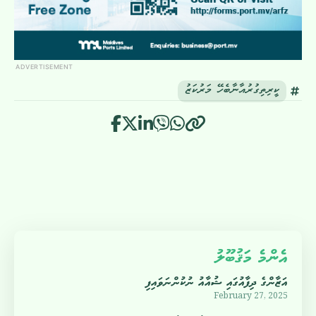
ADVERTISEMENT
ކީރިތިގުރުއާނާބެހޭ މަރުކަޒު
އެންމެ މަޤުބޫލު
އަޒާންގެ ދިފާއުގައި ޝުއާއު ނުކުންނަވައިފި
February 27, 2025