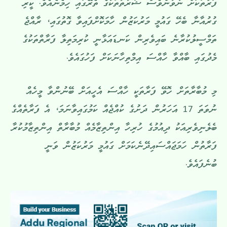
ފަރާތަކަށް ނުވުންވެސް ޝަރުތުތަކުގެ ތެރޭގައި ހިމެނެއެވެ. ކީރި
ގުރުއާނާ ބެހޭ ގައުމީ މަރުކަޒުން ހާމަކޮށްފައިވާ ގޮތުގައި، ރާއްޖެ
ތަމްސީލުކުރާނެ ބައިވެރިން ކަނޑައަޅާނީ ކުރިމަތިލާ ފަރާތްތަކުގެ
މެދުގައި ބާއްވާ ހާއްސަ އިމްތިހާނަކަށް ފަހުގައެވެ.
މި މުބާރާތަށް ހޮވޭ ފަރާތަކީ ހާއްސަ އެހީއަށް ބޭނުންވާ މީހެއް
ނުވަތަ 17 އަހަރުން ދަށުގެ ކުއްޖެއް ކަމުގައިވާނަމަ، އެ ފަރާތެއްގެ
ބެލެނިވެރިއަކު ދިއުމުގެ ހުރިހާ އިންތިޒާމެއް މުބާރާތް އިންތިޒާމުކުރާ
ފަރާތުން ހަމަޖައްސައިދޭނެކަމަށް ގައުމީ މަރުކަޒުން ވަނީ
ބުނެފައެވެ.