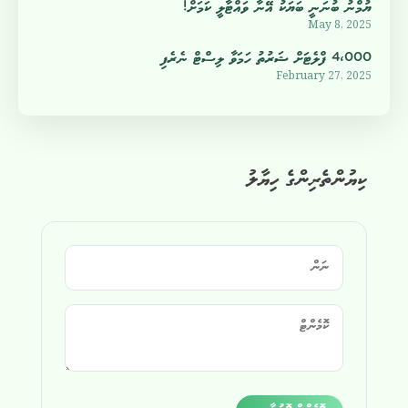
ޔުމްނު ބުނަނީ ބަޔަކު އޭނާ ވައްޓާލީ ކަމަށް!
May 8, 2025
4،000 ފްލެޓަށް ޝަރުތު ހަމަވާ ލިސްޓް ނެރެފި
February 27, 2025
ކިޔުންތެރިންގެ ހިޔާލު
Alternative: