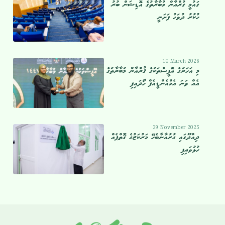
ގައުމީ ގުރްއާން މުބާރާތުގެ އޮޑިޝަން ބުރު
ހުކުރު ދުވަހު ފަށަނީ
10 March 2026
މި އަހަރުގެ އޮފީސްތަކުގެ ޤުރްއާން މުބާރާތުގެ
އެއް ވަނަ އެމްއެންޑީއެފް ހޯދައިފި
29 November 2025
ދިއްދޫގައި ގުރުއާނާބެހޭ މަރުކަޒުގެ ގޮތްޕެއް
ހުޅުވައިފި