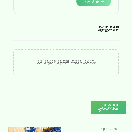
ކޮމެންޓް ފޮނުވާ
→
ކޮމެންޓްތައް
މިހާތަނަށް އެއްވެސް ކޮމެންޓެއް ކޮށްފައެއް ނެތް.
ގުޅުންހުރި
2 June 2026