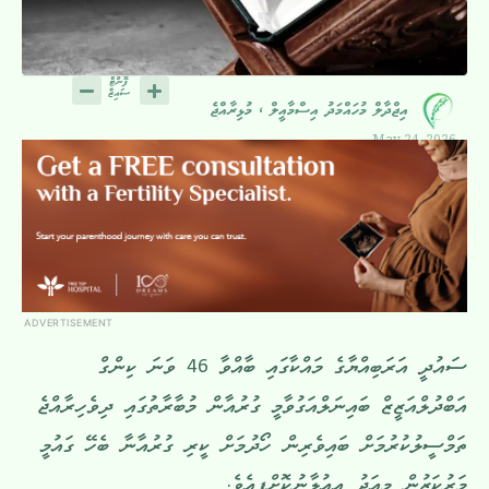
އިޖްދާލް މުހައްމަދު އިސްމާއީލް ، މުޅިރާއްޖެ
May 24, 2026
ADVERTISEMENT
ސައުދީ އަރަބިއްޔާގެ މައްކާގައި ބާއްވާ 46 ވަނަ ކިންގް
އަބްދުލްއަޒީޒް ބައިނަލްއަގުވާމީ ގުރުއާން މުބާރާތުގައި ދިވެހިރާއްޖެ
ތަމްސީލުކުރުމަށް ބައިވެރިން ހޯދުމަށް ކީރި ގުރުއާނާ ބެހޭ ގައުމީ
މަރުކަޒުން މިއަދު އިއުލާނުކޮށްފިއެވެ.