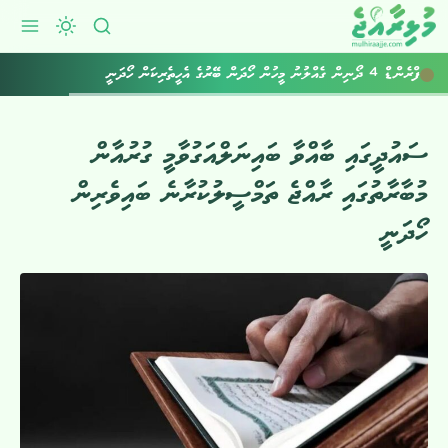
ފްރެންޑް 4 ދޯނިން ގެއްލުނު މީހުން ހޯދަން ބޭރުގެ އެހީތެރިކަން ހޯދަނީ
ސައުދީގައި ބާއްވާ ބައިނަލްއަގުވާމީ ގުރުއާން
މުބާރާތުގައި ރާއްޖެ ތަމްސީލުކުރާނެ ބައިވެރިން
ހޯދަނީ