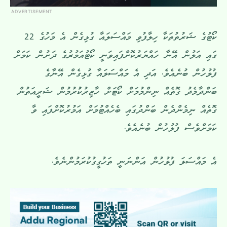
ADVERTISEMENT
ކޯޓުގެ ޝަރުތުތަކާ ހިލާފުވި މައްސަލައާ ގުޅިގެން އެ މަހުގެ 22
ގައި އަލުން އޭނާ ހައްޔަރުކޮށްފައިވަނީ ކޯޓުއަމުރުގެ ދަށުން ކަމަށް
ފުލުހުން ބުނެއެވެ. އަދި އެ މައްސަލައާ ގުޅިގެން އޭނާގެ
ބަންދާމެދު ގޮތެއް ނިންމުމަށް ކޯޓަށް ހާޒިރުކުުރުމުން ޝަރީއަތުން
ގޮތެއް ނިމެންދެން ބަންދުގައި ބެހެއްޓުމަށް އަމުރުކޮށްފައި ވާ
ކަމަށްވެސް ފުލުހުން ބުނެއެވެ.
އެ މައްސަލަ ފުލުހުން އަންނަނީ ތަހުގީގުކުރަމުންނެވެ.