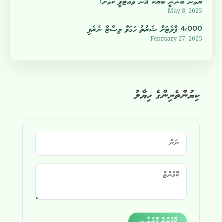
ޔުމްނު ބުނަނީ ބަޔަކު އޭނާ ވައްޓާލީ ކަމަށް!
May 8, 2025
4،000 ފްލެޓަށް ޝަރުތު ހަމަވާ ލިސްޓް ނެރެފި
February 27, 2025
ކިޔުންތެރިންގެ ހިޔާލު
Alternative:
ކޮމެންޓް ފޮނުވާ
→