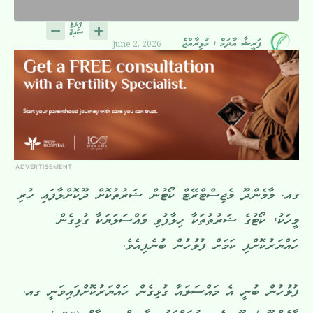
June 2, 2026
ފަރީޝާ އާދަމް ، މުޅިރާއްޖެ
ADVERTISEMENT
ގއ. މާމެންދޫ މެޖިސްޓްރޭޓް ކޯޓުން ޝަރުތުކޮށް ދޫކޮށްލާފައި ހުރި
މީހަކު، ކޯޓުގެ ޝަރުތުތަކާ ހިލާފުވި މައްސަލަޔަކާ ގުޅިގެން
ހައްޔަރުކޮށްފި ކަމަށް ފުލުހުން ބުނެފިއެވެ.
ފުލުހުން ބުނީ އެ މައްސަލައާ ގުޅިގެން ހައްޔަރުކޮށްފައިވަނީ ގއ.