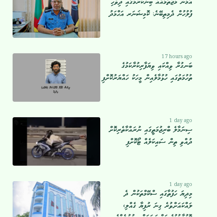
އަމާން މުޖުތަމައެއް ބިނާކުރުމުގައި ދިވެހި
ފުލުހުން ދެމިތިބޭނެ: ކޮމިޝަނަރ އަޙްމަދު
17 hours ago
ބަނގުރާ ވިއްކައި ވިޔަފާރިކުރާކަމުގެ
ތުހުމަތުގައި ހުޅުމާލެއިން މީހަކު ހައްޔަރުކޮށްފި
1 day ago
ސިނަމާލެ ބްރިޖުމަތީގައި ނުރައްކާތެރިކޮށް
ދުއްވި ތިން ސައިކަލެއް ޓޯކޮށްފި
1 day ago
މިދިޔަ ހަފުތާގައި ސްކޭމްތަކުން ދެ
ލައްކައަށްވުރެ ގިނަ ރުފިޔާ ގެއްލި،