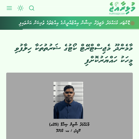
ޑޮކްޓަރ މުޙައްމަދު ލަޠީފަށް ނިޝާން ޢިއްޒުއްދީނުގެ ޢިއްޒަތުގެ ވެރިކަން އަރުވައިފި
މާމެންދޫ މެޖިސްޓްރޭޓް ކޯޓުގެ ޝަރުތުތަކާ ހިލާފުވި
މީހަކު ހައްޔަރުކޮށްފި