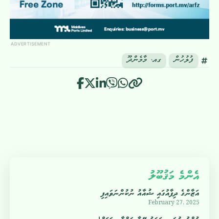
ADVERTISEMENT
ފުލުހުން
ގއ. މާމެންދޫ
އެންމެ މަޤުބޫލު
އަޒާންގެ ދިފާއުގައި ޝުއާއު ނުކުންނަވައިފި
February 27, 2025