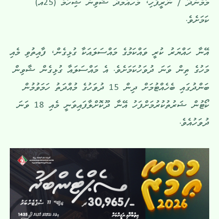
މާމެންދޫ / ނޫރީފެހި، މުހައްމަދު ޝާވިން ޝިހާމް (25އ)
ކަމަށެވެ.
އޭނާ ހައްޔަރު ކުރީ ވައްކަމުގެ މައްސަލައަކާ ގުޅިގެން، ފާއިތުވި މެއި
މަހުގެ ތިން ވަނަ ދުވަހުކަމަށެވެ. އެ މައްސަލައާ ގުޅިގެން ޝާވިން
ބަންދުގައި ބެހެއްޓުމަށް ދިން 15 ދުވަހުގެ މުއްދަތު ހަމަވުމުން
ކޯޓުން ޝަރުތުކުރުމަށްފަހު އޭނާ ދޫކޮށްލާފައިވަނީ މެއި 18 ވަނަ
ދުވަހުއެވެ.