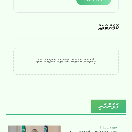
ކޮމެންޓްތައް
މިހާތަނަށް އެއްވެސް ކޮމެންޓެއް ކޮށްފައެއް ނެތް.
ގުޅުންހުރި
9 hours ago