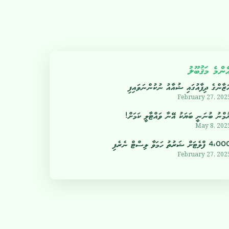
ެންމެ މަޤުބޫލު
ަޒާންގެ ދިފާއުގައި ޝުއާއު ނުކުންނަވައިފި
February 27, 202
ުމްނު ބުނަނީ ބަޔަކު އޭނާ ވައްޓާލީ ކަމަށް!
May 8, 202
4 ފްލެޓަށް ޝަރުތު ހަމަވާ ލިސްޓް ނެރެފި
February 27, 202