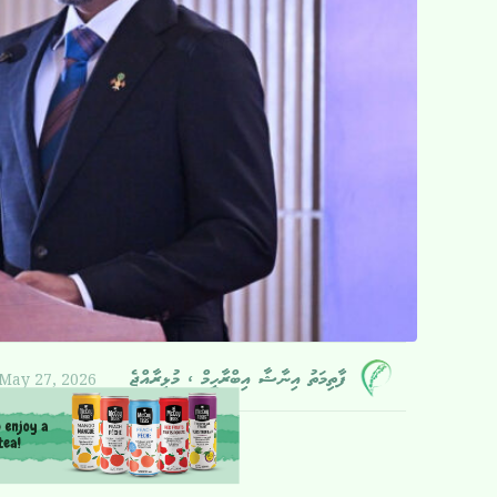
May 27, 2026
ފާތިމަތު އިނާޝާ އިބްރާހީމް ، މުޅިރާއްޖެ