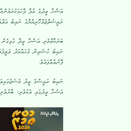
އަޟްޙާ ޢީދުގެ އުފާ ފާހަގަކުރަމުންދާ
ރައީސުލްޖުމްހޫރިއްޔާގެ ނައިބު އަލްއ
ބަރަކާތްތެރި އަޟްޙާ ޢީދާ ގުޅިގެން 
ނައިބު ޙުސެއިން މުޙައްމަދު ލަޠީފުވ
ފޮނުއްވާފައެވެ.
ނައިބު ރައީސްގެ ޢީދު މެސެޖުގައިވަނީ
އަޟުޙާ ޢީދުގައި އެކުވެރި، ބާރުވެރި ބ