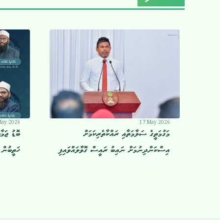
May 2026
17 May 2026
މަގުމަތީގެ ސަލާމަތާއި ރައްކާތެރިކަމަށް
ބޮޑު ޖަމާ
އިސްކަންދިނުމަށް ނައިބު ރައީސް ގޮވާލައްވައިފި
ޚަތީބުން