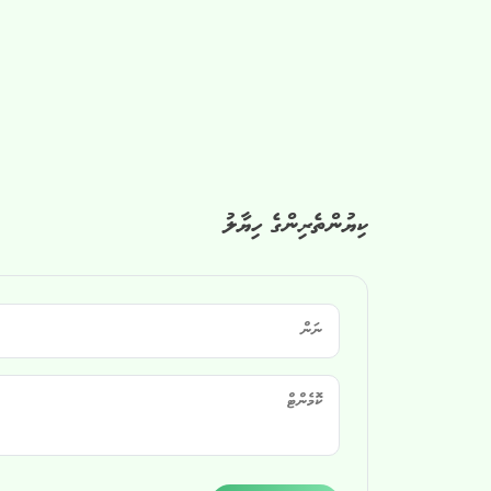
ކިޔުންތެރިންގެ ހިޔާލު