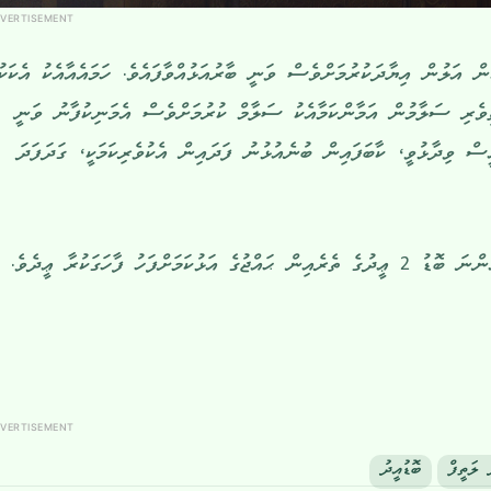
VERTISEMENT
ަން އަލުން އިޔާދަކުރުމަށްވެސް ވަނީ ބާރުއަޅުއްވާފައެވެ. ހަމައެއާއެކު އެކަކު
ވެރި ސަލާމުން އަމާންކަމާއެކު ސަލާމް ކުރުމަށްވެސް އެމަނިކުފާނު ވަނީ
ް ވިދާޅުވީ، ކާބަފައިން ބުނެއުޅުނު ފަދައިން އެކުވެރިކަމަކީ، ގަދަފަދަ
ށްފަހު ފާހަގަކުރާ ޢީދެވެ.
VERTISEMENT
 ލަތީފް
ބޮޑުއީދު