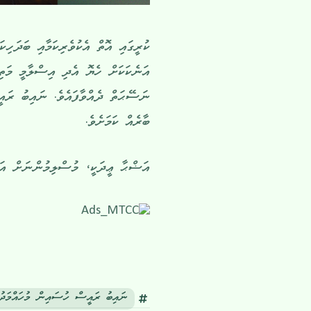
ކުރީގައި އޮތް އެކުވެރިކަމާއި ބަދަހިކ
އަނެކަކަށް ހެޔޮ އެދި އިސްލާމީ މަތި
ނަސޭޙަތް ދެއްވާފައެވެ. ނައިބު ރައީސ
ބާރެއް ކަމަށެވެ.
އަޟްޙާ ޢީދަކީ، މުސްލިމުންނަށް އަންނަ ބޮޑު 2 ޢީދުގެ ތެރެއިން ޙައްޖުގެ އަޅުކަމަ
ނައިބު ރައީސް ހުސައިން މުހައްމަދު