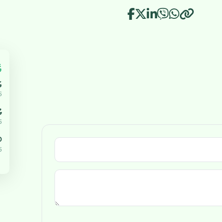
އ
އ
5
ޔ
5
،000
5