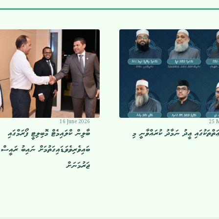
16 June 2026
25 
ޢަތްތަކުގައި ޢީދު ނަމާދު ކުރައްވާނީ މި
ބާލިން ކްލައިމެޓް މޮބިލިޓީ ފޯރަމްގައި
ބައިވެރިވެވަޑައިގަތުމަށް ނައިބު ރައީސް
ޖަރުމަނަށް