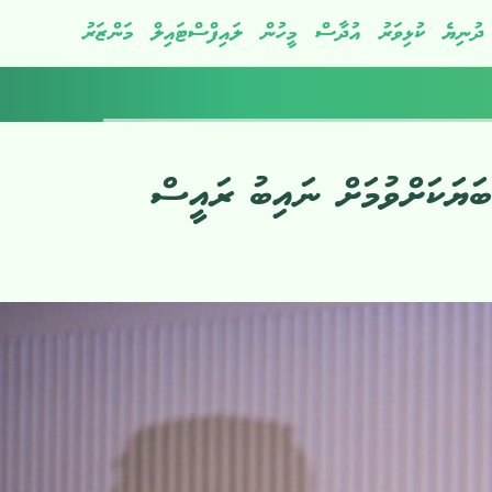
ދުނިޔެ
ކުޅިވަރު
އުދާސް
މީހުން
ލައިފްސްޓައިލް
މަންޒަރު
ބަޔަކަށްވުމަށް ނައިބު ރައީސް