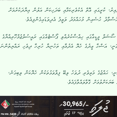
އިރު، ކުރީގައި އޮތް އެކުވެރިކަމާއި ބަދަހިކަން އަލުން އިޔާދަކުރުމަށް
ުސްތާޛު ޙުސެއިން މުޙައްމަދު ލަޠީފު އެދިވަޑައިގެންފިއެވެ.
ސޯޝަލް މީޑީއާގައި ހިއްސާކުރެއްވި ޕޯސްޓެއްގައި ރައީސުލްޖުމްހޫރިއްޔާގެ
ަނީ، އަޟްޙާ ޢީދުގެ ހެޔޮ އެދުމާއި ތަހުނިޔާ ހުރިހާ ދިވެހި ރައްޔިތުންނަށ
، ޙައްޖުގެ މަތިވެރި ދުވަހު ލިބޭ ފިލާވަޅުތަކުން ހެޔޮކަން ލިބިގަނެ،
ަޔަކަށްވުމަށް ގޮވާލައްވާފައެވެ.