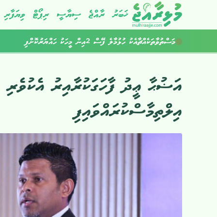
ޚަބަރު
ރާއްޖެ
ސިޔާސީ
ރިޕޯޓް
ވިޔަފާރި
މަސްތުވާތަކެއްޗާއެކު ހުޅުމާލެ ފޭސް 2އިން މީހަކު ހައްޔަރުކޮށްފި
އަޟުޙާ ޢީދު ފާހަގަކުރާއިރު އެކުވެރި 
އިލްތިމާސްކުރައްވައިފި