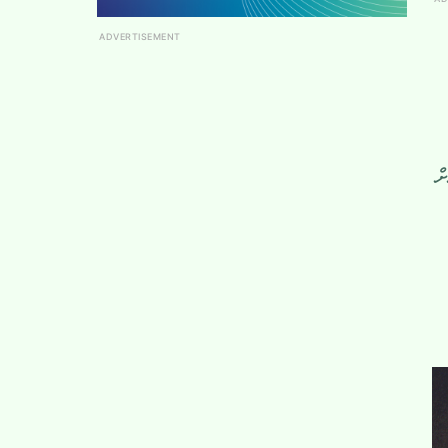
ADVERTISEMENT
ް