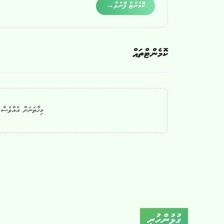
Alternative:
ކޮމެންޓް ފޮނުވާ
→
ކޮމެންޓްތައް
މިހާތަނަށް އެއްވެސް ކ
ގުޅުންހުރި