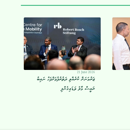
21 June 2026
ޖަރުމަނަށް ކުރެއްވި ދަތުރުފުޅަށްފަހު ނައިބު
ރައީސް މާލެ ވަޑައިގެންފި