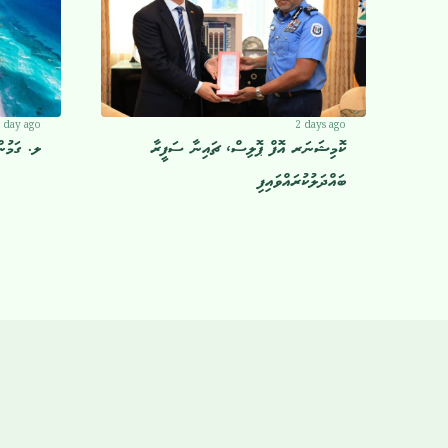
 day ago
2 days ago
ކޮމިޝަނަރ އޮފް ޕޮލިސް، ޗައިނާ ސަފީރާ
ލ. ގަމުން
ބައްދަލުކުރައްވައިފި