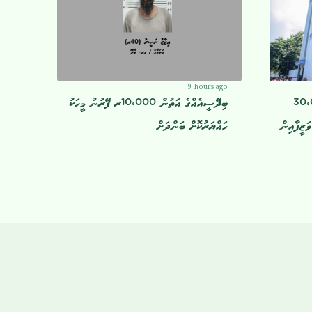
9 hours ago
ދަށުގައި ހުރި 30،000
ބިދޭސީއެއްގެ އަތުން 10،000ރ ފޭރުނު މީހަކު
ވަޒީފާއިން
ހައްޔަރުކޮށް ބަންދަށް