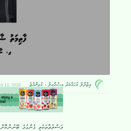
y 12, 2026
އިޖްދާލް މުހައްމަދު އިސްމާއީލް ، މުޅިރާއްޖެ
މަސްތުވާތަކެތި ގެންގުޅެ ބޭނުންކޮށް އ