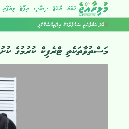
ޚަބަރު
ރާއްޖެ
ސިޔާސީ
ރިޕޯޓް
ވިޔަފާރި
އުދަ އަރާފާނެތީ ސަމާލުވުމަށް އިލްތިމާސްކޮށްފި
މަސްތުވާތަކެތި ޓްރެފިކް ކުރުމުގެ ކުށުގ