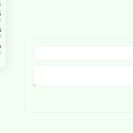
އ
އ
5
ޔ
5
،000
5