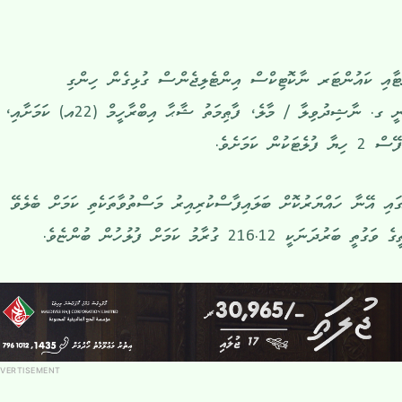
ޓާއި ކައުންޓަރ ނާކޮޓިކްސް އިންޓެލިޖެންސް ގުޅިގެން ހިންގި
އޮޕަރޭޝަންގައި ހައްޔަރުކޮށްފައި ވަނީ ގ. ނާޝިދުވިލާ / މާލެ، ފާޠިމަތު ޝާޙާ އިބްރާހީމް (22އ) ކަމަށާއި،
 ކަމަށެވެ.
އި އޭނާ ހައްޔަރުކޮށް ބަލައިފާސްކުރިއިރު މަސްތުވާތަކެތި ކަމަށް ބެލެވޭ
216.1 ގުރާމު ކަމަށް ފުލުހުން ބުންޏެވެ.
VERTISEMENT