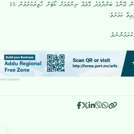
ފުލުހުން ބުނީ މި މައްސަލައާ ގުޅިގެން އޭނާގެ ބަންދާމެދު ގޮތެއް ނިންމުމަށް ކޯޓަށް ހާޒިރުކުރުމުން 15
ިވާ ކަމަށެވެ.
ުރަމުންނެވެ.
VERTISEMENT