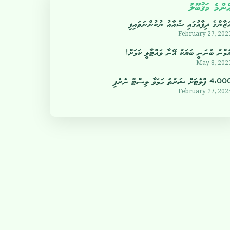
ެންމެ މަޤުބޫލު
ަޒާންގެ ދިފާއުގައި ޝުއާއު ނުކުންނަވައިފި
February 27, 202
ުމްނު ބުނަނީ ބަޔަކު އޭނާ ވައްޓާލީ ކަމަށް!
May 8, 202
4 ފްލެޓަށް ޝަރުތު ހަމަވާ ލިސްޓް ނެރެފި
February 27, 202