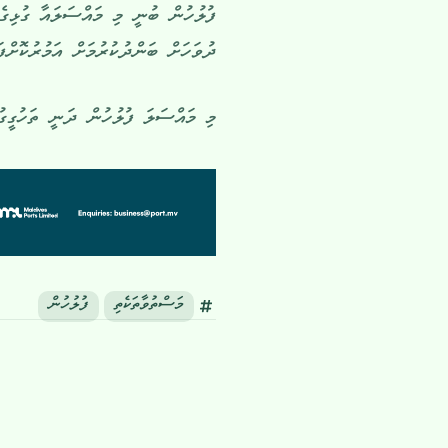
ދުވަހަށް ބަންދުކުރުމަށް އަމުރުކޮށްފައ
މި މައްސަލަ ފުލުހުން ދަނީ ތަހުގީގުކ
މަސްތުވާތަކެތި
ފުލުހުން