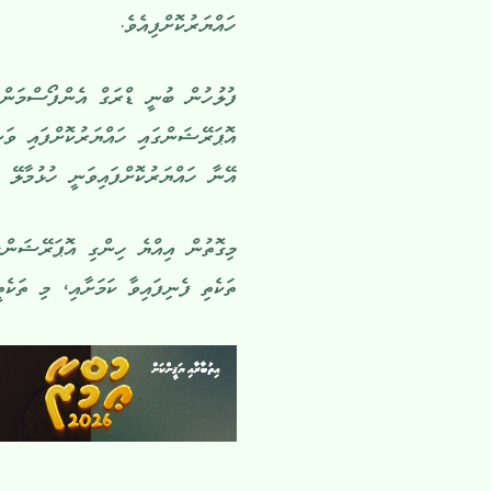
ހައްޔަރުކޮށްފިއެވެ.
ފުލުހުން ބުނީ ޑްރަގް އެންފޯސްމަން
އޭނާ ހައްޔަރުކޮށްފައިވަނީ ހުޅުމާލޭ ފޭސް 2 ހިޔާ ފުލެޓަކުން
މިގޮތުން އިއްޔެ ހިންގި އޮޕަރޭޝަންގަ
ތަކެތި ފެނިފައިވާ ކަމަށާއި، މި ތަކެތީގެ ވަގުތީ ބަރުދަނަކީ 2