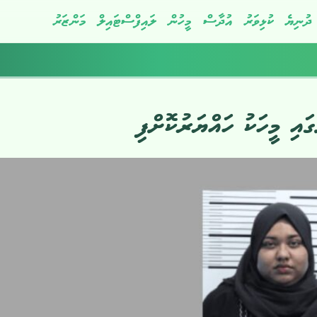
ދުނިޔެ
ކުޅިވަރު
އުދާސް
މީހުން
ލައިފްސްޓައިލް
މަންޒަރު
ައި މީހަކު ހައްޔަރުކޮށްފި