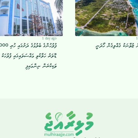
1 day ago
1
 ޒުވާނަކު ގެއްލިގެން ހޯދަނީ
ފުލުހުންގެ ބެލުމުގެ 
ޑޮލަރު ހަލާކުވި މައްސަލައިގައި ފުލުހަކު 
ވަކިކުރަން ނިންމައިފި