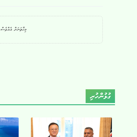
މިހާތަނަށް އެއްވެސް ކ
ގުޅުންހުރި