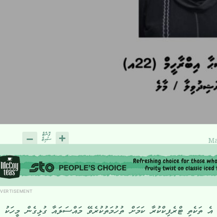
Ma
VERTISEMENT
ެ ތަކެތި ޓްރެފިކްކުރާ ކަމަށް ތުހުމަތުކުރެވޭ މައްސަލައާ ގުޅިގެން މީހަކު