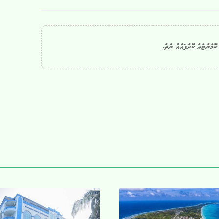
ޮމެންޓެއް ކޮށްފައެއް ނެތް.