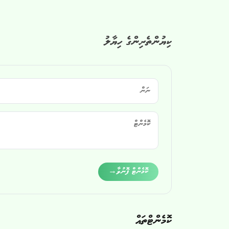
ކިޔުންތެރިންގެ ހިޔާލު
Alternative:
ކޮމެންޓް ފޮނުވާ
→
ކޮމެންޓްތައް