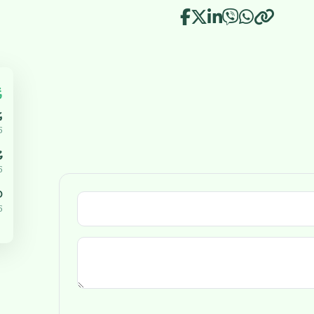
އ
އ
5
ޔ
5
،000
5