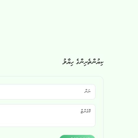
ކިޔުންތެރިންގެ ހިޔާލު