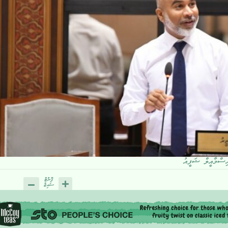
އިސްމާއީލް ޝަފީއު