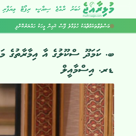
ޚަބަރު
ރާއްޖެ
ސިޔާސީ
ރިޕޯޓް
ވިޔަފާރި
ކުރިއަށްއޮތް ހަފުތާގައިވެސް މޫސުން ގޯސް
ބ. ކަމަދޫ ސްކޫލުގެ އާ އިމާރާތުގެ މަ
ޑރ. އިސްމާއީލް