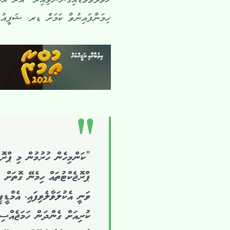
ހިމަނާފައިނުވާ ކަމަށް ޑރ. ޝަފީއު ވ
“ކަންމިހެން ހުރުމުން މި ޕްރޮޖ
ވަނީ އެކުލަވާލެވިފައި. އެމްޑ
ކުރިއަށް ގެންދަން ހަމަޖެއްސި