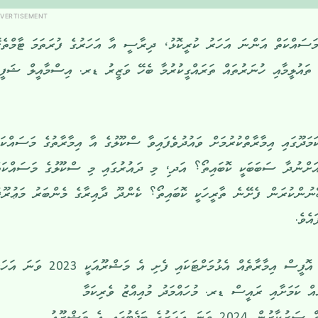
VERTISEMENT
ަސައްކަތް އަންނަ އަހަރު ކުރީކޮޅު، ދިރާސީ އާ އަހަރުގެ ފުރަތަމަ ޓާމްތެރ
ީ ތައުލީމާއި ހުނަރުތައް ތަރައްގީކުރުމާ ބެހޭ ވަޒީރު ޑރ. އިސްމާއީލް ޝަފީއ
މަދޫގައި އިމާރާތްކުރުމަށް ވައުދުވެފައިވާ ސްކޫލުގެ އާ އިމާރާތުގެ މަސައްކަތ
ަށްނުދާ ސަބަބަކީ ކޮބައިތޯ؟ އަދ،ި މި ދައުރުގައި މި ސްކޫލުގެ މަސައްކަތ
ުންކުރަން ފެށޭނެ ތާރީހަކީ ކޮބައިތޯ؟ ކެންދޫ ދާއިރާގެ މެންބަރު މަޢުރޫފ
އެވެ.
ކަމަދޫ ސްކޫލުގައި ދެ ކުލާސްރޫމާއި އޮފީސް އިމާރާތެއް އެޅުމަށްޓަކައި ފެށި އެ މަޝްރޫއަކީ 23
ް ކަމަށާއި ރައީސް ޑރ. މުހައްމަދު މުއިއްޒު ވެރިކަމާ