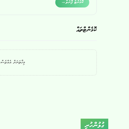
Alternative:
ކޮމެންޓް ފޮނުވާ
→
ކޮމެންޓްތައް
މިހާތަނަށް އެއްވެސް ކ
ގުޅުންހުރި