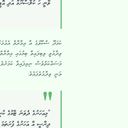
ވާނީ ހަ ކުލާސްރޫމް އަދި އޮފީ
ކަމަދޫ ސްކޫލުގެ އާ އިމާރާތް އެޅުމަށ
ވިދާޅުވީ ލިބިފައިވާ ބިމުގައި އިމާރާތ
މަސައްކަތްވެސް ނިމިފައިވާ ކަމަށެވެ
ވަނީ ވިދާޅުވެފައެވެ.
“މިއަހަރުގެ ދެވަނަ ޓާމުގެ ކުރ
ދިރާސީ އާ އަހަރުގެ ފުރަތަމަ 