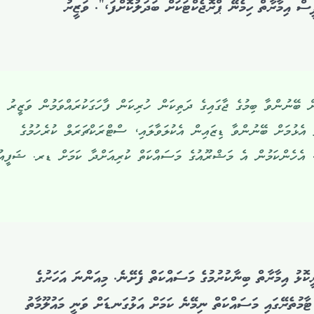
ސް އިމާރާތް ހިމެނޭ ޕްރޮޖެކްޓަކަށް ބަދަލުކޮށްފަ،”. ވަޒީރު
ް ބޭނުންވާ ބިމުގެ ޖާގައިގެ ދަތިކަން ހުރިކަން ފާހަގަކުރައްވަމުން ވަޒީރު
ް އެޅުމަށް ބޭނުންވާ ޑިޒައިން އެކުލަވާލައި، ސްޓްރަކްޗަރަލް ކުރެހުމުގެ
. އެހެންކަމުން އެ މަޝްރޫއުގެ މަސައްކަތް ކުރިއަށްދާ ކަމަށް ޑރ. ޝަފީއު
ީކޮޅު އިމާރާތް ބިނާކުރުމުގެ މަސައްކަތް ފެށޭނެ. މިއަންނަ އަހަރުގެ
ޓާމުތެރޭގައި މަސައްކަތް ނިމޭނެ ކަމަށް އަޅުގަނޑަށް ވަނީ މައުލޫމާތު