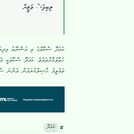
ލިބިފަ،”. ވަޒީރު
ކަމަދޫ ސްކޫލްގެ މި މަޝްރޫއު މިދިޔ
ތައުލީމު ހާސިލްކުރަމުން އަންނަ ސްކ
ކަމަދޫ