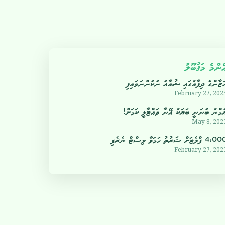
ެންމެ މަޤުބޫލު
ަޒާންގެ ދިފާއުގައި ޝުއާއު ނުކުންނަވައިފި
February 27, 202
ުމްނު ބުނަނީ ބަޔަކު އޭނާ ވައްޓާލީ ކަމަށް!
May 8, 202
4 ފްލެޓަށް ޝަރުތު ހަމަވާ ލިސްޓް ނެރެފި
February 27, 202