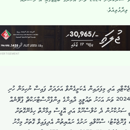
ހަވާލުވެވަޑައިގެންނެވިއިރު، އޭރު އޮތް ސަރުކާރުން 2024 ވަނަ އަހަރުގެ ބަޖެޓުގައި އެ މަޝްރޫއު
ިދާޅުވިއެވެ.
VERTISEMENT
ެކްޓާއި އަދި މިފަދައިން އެކަށީގެންވާ އަދަދަށް ފައިސާ ނުހިމަނާ ހުރި
ޕްރޮޖެކްޓުތައް ހިމެނޭ ގޮތަށް 2024 ވަނަ އަހަރު ތައުލީމީ ދާއިރާގެ އިންފްރާސްޓްރަކްޗާ ޕްލޭނެއް
ީޕީ ސަރުކާރުން ދެ ކުލާސްރޫމް އަދި އޮފީސް އިމާރާތް ހިމެނޭގޮތަށް
 ޕްރޮޖެކްޓު، ސްކޫލާއި ރަށުގެ ރައްޔިތުން އެދިފައިވާ ގޮތަށް މިހާރު