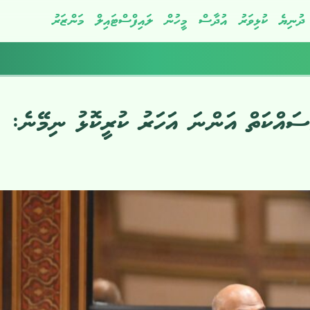
ދުނިޔެ
ކުޅިވަރު
އުދާސް
މީހުން
ލައިފްސްޓައިލް
މަންޒަރު
ސައްކަތް އަންނަ އަހަރު ކުރީކޮޅު ނިމޭނެ: