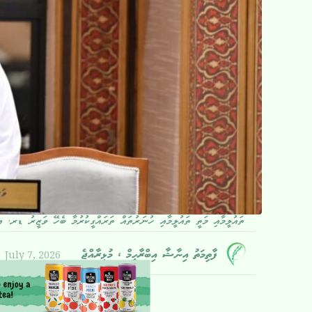
ތައުލީމާއި މަތީ ތައުލީމާއި ހުނަރުތައް ތަރައްގީކުރުމާ ބެހޭ ވަޒީރު ޑރ. 
July 7, 2026
ފާތިމަތު އިނާޝާ އިބްރާހީމް ، މުޅިރާއްޖެ