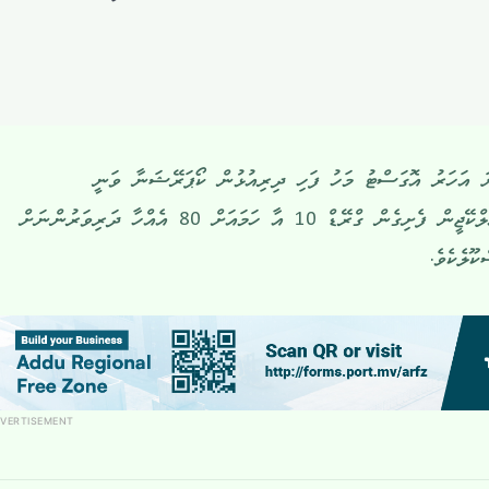
ަ އަހަރު އޮގަސްޓު މަހު ފަހި ދިރިއުޅުން ކޯޕަރޭޝަނާ ވަނީ
ހަވާލުކޮށްފައެވެ. ކަމަދޫ ސްކޫލަކީ އެލްކޭޖީން ފެށިގެން ގްރޭޑް 10 އާ ހަމައަށް 80 އެއްހާ ދަރިވަރުންނަށް
ޫލެކެވެ.
VERTISEMENT