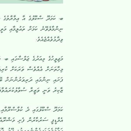
ބ. ކަމަދޫ ސްކޫލުގެ އާ އިމާރާތުގެ މ
ނިންމާލެވޭނެ ކަމަށް ތައުލީމާއި މަތ
ވިދާޅުވެއްޖެއެވެ.
މަޖިލީހުގެ މިއަދުގެ ޖަލްސާގައި ބ. ކަ
މިހާތަނަށް އެއްވެސް ވަރަކަށް ކުރިއ
ފަށައި ނިންމައި ދަރިވަރުންނަށް ބޭނ
ޒާކިރު ވަނީ ވަޒީރާ ސުވާލުކުރައްވާފަ
އެމްޑީޕީ ސަރުކާރުން ފެށި މަޝްރޫއެއ