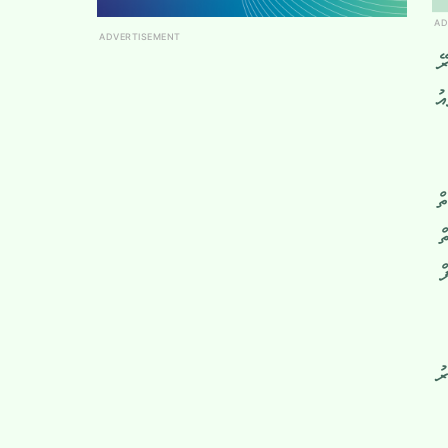
AD
ADVERTISEMENT
ޭ
ު
ް
ް
ް
20 ވަނަ އަހަރު