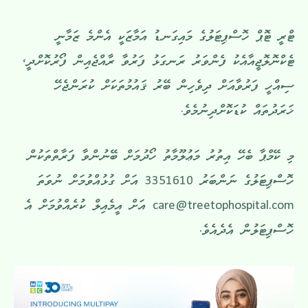
ޓްރީ ޓޮޕް ހޮސްޕިޓަލުގެ މައިގަނޑު އަމާޒަކީ އެންމެ ޒަމާނީ
ޓެކްނޮލޮޖީއާއެކު ފެންވަރު ރަނގަޅު ފަރުވާ ރާއްޖެއިން ފޯރުކޮށްދީ،
ސިއްހީ ފަރުވާއަށް ދިވެހިން ބޭރު ޤައުމުތަކަށް ކުރަންޖެހޭ
ޚަރަދުތައް ކުޑަކޮށްދިނުމެވެ.
މި ކޭމްޕާ ބެހޭ އިތުރު މަޢުލޫމާތު ހޯދުމަށް ބޭނުންވާ ފަރާތްތަކުން
ހޮސްޕިޓަލުގެ ނަންބަރު 3351610 އަށް ގުޅުއްވުމަށް ނުވަތަ
care@treetophospital.com
އަށް އީމެއިލް ކުރެއްވުމަށް އެ
ހޮސްޕިޓަލުން އެދެއެވެ.