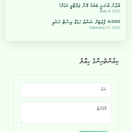
ޔުމްނު ބުނަނީ ބަޔަކު އޭނާ ވައްޓާލީ ކަމަށް!
May 8, 2025
4،000 ފްލެޓަށް ޝަރުތު ހަމަވާ ލިސްޓް ނެރެފި
February 27, 2025
ކިޔުންތެރިންގެ ހިޔާލު