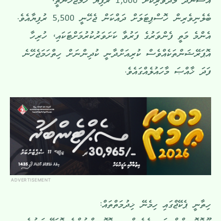
އާސަންދަ މެދުވެރިކޮށް 1,000 ރުފިޔާ ހަމަޖެހޭނެތީ،
ބެލެނިވެރިން ހޮސްޕިޓަލަށް ދައްކަން ޖެހޭނީ 5,500 ރުފިޔާއެވެ.
އެންމެ މަތީ ފެންވަރުގެ ފަރުވާ ކަށަވަރުކުރުމަށްޓަކައި، ހުރިހާ
އޮޕަރޭޝަންތަކެއްވެސް ކުރިއަށްދާނީ ކުދިންނަށް ހިތްހަމަޖެހޭނެ
ފަދަ ޚާއްޞަ މާހައުލެއްގައެވެ.
ADVERTISEMENT
ހިތާނީ ޕެކޭޖްގައި ހިމެނޭ ޚިދުމަތްތައް: