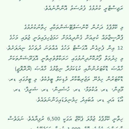
ރަޖިސްޓްރީ ކުރުމުގެ ފުރުސަތު އޮންނާނެއެވެ.
މި ކޭމްޕްގެ ދަށުން ކޮންސަލްޓޭޝަންތަކާއި ހިތާނުކުރުމުގެ
ޕްރޮސީޖާތައް ކުރިއަށް ގެންދިއުމަށް ހަމަޖެހިފައިވަނީ ޖުލައި މަހުގެ
12 އިން ފެށިގެން އޮގަސްޓް މަހުގެ އެއްވަނަ ދުވަހުގެ ނިޔަލަށެވެ.
މި ޚިދުމަތް ފޯރުކޮށްދިނުމުގައި ހަރަކާތްތެރިވާނީ އޮޕަރޭޝަންތަކަށް
ޚާއްޞަ ޑޮކްޓަރުންނާއި ކުޑަކަމުދާ ނިޒާމުގެ ޚާއްޞަ (ޔޫރޮލޮޖީ)
ޑޮކްޓަރުން ހިމެނޭ ތަޖުރިބާކާރު މެޑިކަލް ޓީމެކެވެ. މި ޓީމުގައި ޑރ.
މޫމިން، ޑރ. އުކްތަމް، ޑރ. ހުސެއިން، ޑރ. ޝަރީފް، ޑރ.
އޯޑަ އަދި ޑރ. އުބައިދު ހިމެނިވަޑައިގަންނަވައެވެ.
ހިތާނީ ކޭމްޕްގެ ޖުމްލަ ޕެކޭޖް އަގަކީ 6,500 ރުފިޔާއެވެ. ނަމަވެސް