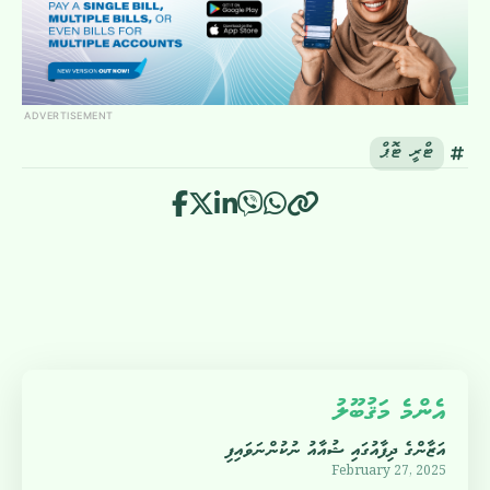
ADVERTISEMENT
ޓްރީ ޓޮޕް
އެންމެ މަޤުބޫލު
އަޒާންގެ ދިފާއުގައި ޝުއާއު ނުކުންނަވައިފި
February 27, 2025