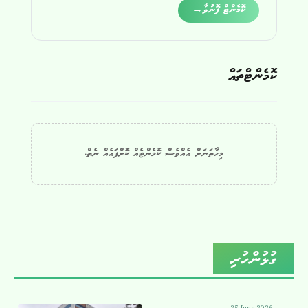
Alternative:
ކޮމެންޓް ފޮނުވާ
→
ކޮމެންޓްތައް
މިހާތަނަށް އެއްވެސް ކޮމެންޓެއް ކޮށްފައެއް ނެތް.
ގުޅުންހުރި