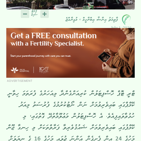
ފާތިމަތު އިނާޝާ އިބްރާހީމް ، މުޅިރާއްޖެ
July 1, 2026
ADVERTISEMENT
ޓްރީ ޓޮޕް ހޮސްޕިޓަލުން ކުރިއަށްގެންދާ މިއަހަރުގެ ފުރަތަމަ ހިތާނީ
ކޭމްޕްގައި ބައިވެރިވުމަށް ނަން ނޯޓުކުރުމުގެ ފުރުސަތު މިއަދު
ހުޅުވާލައިފިއެވެ. އެ ހޮސްޕިޓަލުން މަޢުލޫމާތުދޭ ގޮތުގައި، މި
ކޭމްޕުގައި ބައިވެރިވުމަށް ޝައުޤުވެރިވާ ފަރާތްތަކަށް މި ހިނގާ ޖޫން
މަހުގެ 24 އިން ފެށިގެން އަންނަ ޖުލައި މަހުގެ 16 ގެ ނިޔަލަށް