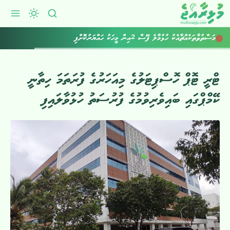
މަސްތުވާތަކެއްޗާއެކު ހުޅުމާލެ ފޭސް 2އިން މީހަކު ހައްޔަރުކޮށްފި
ޓްރީ ޓޮޕް ހޮސްޕިޓަލުގެ މިއަހަރުގެ ފުރަތަމަ ހިތާނީ
ކޭމްޕްގައި ބައިވެރިވުމުގެ ފުރުސަތު ހުޅުވާލައިފި