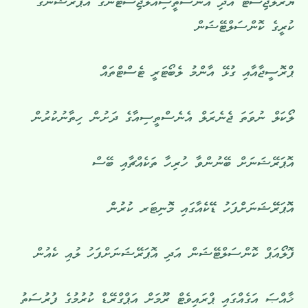
ޔޫރޮލޮޖިސްޓް އަދި އެނެސްތީސިއޮލޮޖިސްޓުންގެ އޮޕަރޭޝަނުގެ
ކުރީގެ ކޮންސަލްޓޭޝަން
ޕްރޮސީޖާއާއި ގުޅޭ އާންމު ލެބޯޓަރީ ޓެސްޓްތައް
ލޯކަލް ނުވަތަ ޖެނެރަލް އެނެސްތީސިއާގެ ދަށުން ހިތާނުކުރުން
އޮޕަރޭޝަނަށް ބޭނުންވާ ހުރިހާ ތަކެއްޗާއި ބޭސް
އޮޕަރޭޝަނަށްފަހު ޑޭކެއާގައި މޮނިޓަރ ކުރުން
ފޮލޯއަޕް ކޮންސަލްޓޭޝަން އަދި އޮޕަރޭޝަނަށްފަހު ލުއި ކެއުން
ޚާއްޞަ އަގެއްގައި ޕްރައިވެޓް ރޫމަށް އަޕްގްރޭޑް ކުރުމުގެ ފުރުސަތު