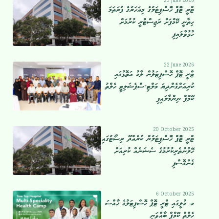
25 June 2026
ޓްރީ ޓޮޕް ހޮސްޕިޓަލުގެ މިއަހަރުގެ ފުރަތަމަ
ހިތާނީ ކޭމްޕަށް ރަޖިސްޓްރީ ކުރުމަށް
ހުޅުވާލައިފި
22 June 2026
ޓްރީ ޓޮޕް ހޮސްޕިޓަލުން ލާމު އަތޮޅުގައި
ކުރިއަށްގެންދިޔަ މަލްޓި-ސްޕެޝަލިޓީ ހެލްތު
ކޭމްޕް ނިންމާލައިފި
20 October 2025
ޓްރީ ޓޮޕް ހޮސްޕިޓަލުން ކުރެއްދޫ ރިސޯޓުގައި
ހޭލުންތެރިކުރުމުގެ ސެޝަނެއް ކުރިއަށް
ގެންގޮސްފި
6 October 2025
މ. މުލީގައި ޓްރީ ޓޮޕް ހޮސްޕިޓަލުގެ ޚާއްސަ
ހެލްތް ކޭމްޕް ބާއްވަނީ