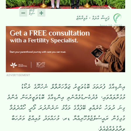
ފަރީޝާ އާދަމް ، މުޅިރާއްޖެ
June 10, 2026
ADVERTISEMENT
އިންޑިއާގެ ފުރަތަމަ ބޮޑުވަޒީރު ޖަވާހަރްލާލް ނެހުރޫގެ ރެކޯޑު
މުގުރާލައްވައި، މެދުކެނޑުމެއްނެތި އިންޑިއާގެ ބޮޑުވަޒީރުކަން އެންމެ
ގިނަ ދުވަހު ކުރެއްވި ބޭފުޅާގެ މަގާމު ނަރެންދުރަ މޯދީ ހޯއްދެވުމާ
ގުޅިގެން ރައީސުލްޖުމްހޫރިއްޔާ ޑރ. މުހައްމަދު މުއިއްޒު މަރުހަބާ
ވިދާޅުވެއްޖެއެވެ.