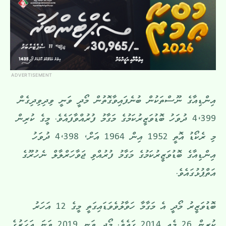
ADVERTISEMENT
އިންޑިއާގެ ނޫސްތަކުން ބުނެފައިވާގޮތުން މޯދީ ވަނީ ވިދިވިދިގެން
4،399 ދުވަހު ބޮޑުވަޒީރުކަމުގެ މަގާމު ފުރުއްވާފައެވެ. މީގެ ކުރިން
މި ރެކޯޑު އޮތީ 1952 އިން 1964 އަށް، 4،398 ދުވަހު
އިންޑިއާގެ ބޮޑުވަޒީރުކަމުގެ މަގާމު ފުރުއްވި ޖަވާހަރްލާލް ނެހުރޫގެ
އަތްޕުޅުގައެވެ.
ބޮޑުވަޒީރު މޯދީ އެ މަގާމާ ހަވާލުވެވަޑައިގަތީ މީގެ 12 އަހަރު