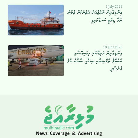
3 July 2026
އިންޑިއާއިން ރާއްޖެއަށް އެތެރެކުރާ ތެލުން
ނަގާ ޑިއުޓީ ކަނޑާލައިފި
13 June 2026
އިންޑިއާއިން ހަދިޔާކުރި ހިމަބިއްސާއި
ރުބެއްލާ ވެކްސިނާއި ސިއްހީ ސާމާނު މާލެ
ގެނެސްފި
News Coverage & Advertising