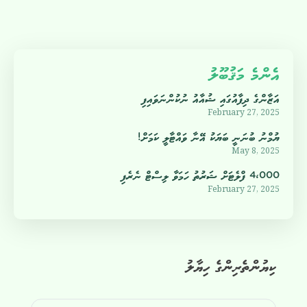
އެންމެ މަޤުބޫލު
އަޒާންގެ ދިފާއުގައި ޝުއާއު ނުކުންނަވައިފި
February 27, 2025
ޔުމްނު ބުނަނީ ބަޔަކު އޭނާ ވައްޓާލީ ކަމަށް!
May 8, 2025
4،000 ފްލެޓަށް ޝަރުތު ހަމަވާ ލިސްޓް ނެރެފި
February 27, 2025
ކިޔުންތެރިންގެ ހިޔާލު