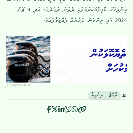
ކުރިން 26 މެއި 2014 ގައެވެ. މޯދީ ވަނީ 2019 ވަނަ އަހަރުގެ
އިންތިހާބު ކާމިޔާބުކުރައްވައި ދެވަނަ ދައުރެއް، އަދި 9 ޖޫން
2024 ގައި ތިންވަނަ ދައުރެއް ފައްޓަވާފައެވެ.
ADVERTISEMENT
ރާއްޖެ - އިންޑިއާ