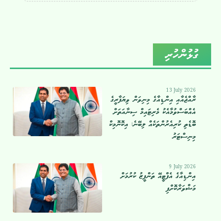
ގުޅުންހުރި
13 July 2026
ރާއްޖެއާއި އިންޑިއާގެ މިނިވަން ވިޔަފާރީގެ
އެއްބަސްވުމާއެކު މެރިޓައިމް ސިނާއަތަށް
ބޮޑެތި ކުރިއެރުންތަކެއް ލިބޭނެ: އިކޮނޮމިކް
މިނިސްޓަރު
9 July 2026
އިންޑިއާގެ އެފްޓީއޭ ތަންފީޒު ކުރުމަށް
މަޝްވަރާކޮށްފި