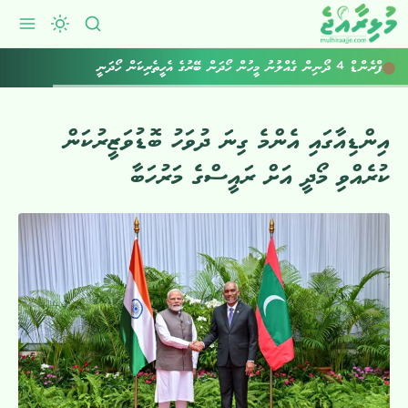
ފްރެންޑް 4 ދޯނިން ގެއްލުނު މީހުން ހޯދަން ބޭރުގެ އެހީތެރިކަން ހޯދަނީ
އިންޑިއާގައި އެންމެ ގިނަ ދުވަހު ބޮޑުވަޒީރުކަން
ކުރެއްވި މޯދީ އަށް ރައީސްގެ މަރުހަބާ