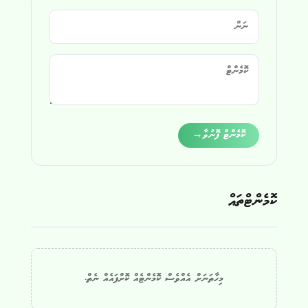
Alternative:
ކޮމެންޓް ފޮނުވާ
→
ކޮމެންޓްތައް
މިހާތަނަށް އެއްވެސް ކޮމެންޓެއް ކޮށްފައެއް ނެތް.