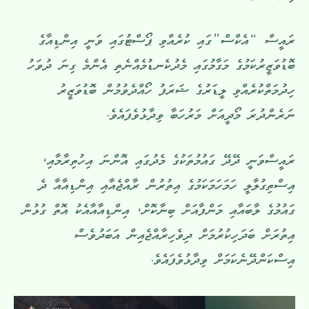
ރައީސް “އެކްސް”ގައި ކުރެއްވި ޕޯސްޓުގައި ވަނީ އިންޑިއާގެ
ބޮޑުވަޒީރުކަމުގެ މަގާމުގައި މެދުކެނޑުމެއްނެތި އެންމެ ގިނަ ދުވަހު
ހިދުމަތްކުރެއްވި ލީޑަރުގެ ޝަރަފު ހޯއްދެވުމުން ބޮޑުވަޒީރު
ނަރެންދުރަ މޯދީއަށް މަރުހަބާ ވިދާޅުވެފައެވެ.
ރައީސްވަނީ ދޭދޭ ގައުމުތަކުގެ މެދުގައި އޮންނަ އިހުތިރާމާއި،
އިސްތިގުލާލީ ހަމަހަމަކަމުގެ އިތުރުން ރާއްޖެއާއި އިންޑިއާއާ ދެ
ގައުމުގެ ލާބައާއި މަންފާއަށް ބިނާކޮށް، އިންޑިއާއާއެކު އޮތް ގުޅުން
އިތުރަށް ބަދަހިކުރުމަށް ދިވެހިރާއްޖެއިން އަބަދުވެސް
އިސްކަންދޭނެކަމަށް ވިދާޅުވެފައެވެ.