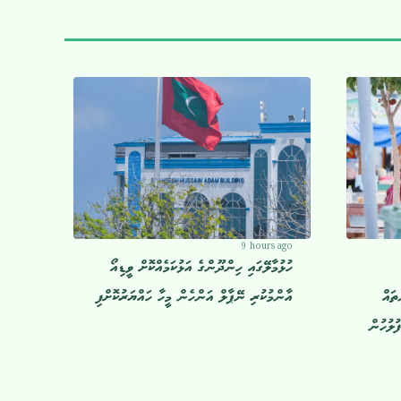
9 hours ago
ހުޅުމާލޭގައި ހިންދޫންގެ އަޅުކަމެއްކޮށް ވީޑިއޯ
ތައް
އާންމުކުރި ނޭޕާލް އަންހެން މީހާ ހައްޔަރުކޮށްފި
ުލުހުން