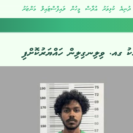
ދުނިޔެ
ކުޅިވަރު
އުދާސް
މީހުން
ލައިފްސްޓައިލް
މަންޒަރު
ަކު ގއ. ވިލިނގިލިން ހައްޔަރުކޮށްފި