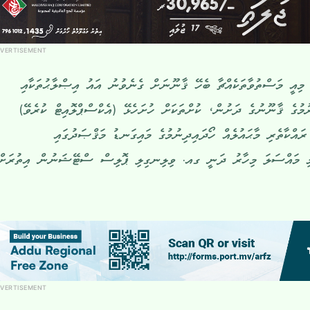
VERTISEMENT
، މިއީ މަސްތުވާތަކެއްޗާ ބެހޭ ޤާނޫނަށް ގެނެވުނު އައު އިޞްލާޙުތަކާއި
ރުމުގެ ޤާނޫނުގެ ދަށުން، ކުށްތަކަށް ހުށަހެޅޭ (އެކްސްޕްލޮއިޓް ކުރެވޭ)
ައްކާތެރި މާޙައުލެއް ހޯދައިދިނުމުގެ މައިގަނޑު މަޤްޞަދުގައި
 މި މައްސަލަ މިހާރު ދަނީ ގއ. ވިލިނގިލި ޕޮލިސް ސްޓޭޝަނުން އިތުރަށް
VERTISEMENT