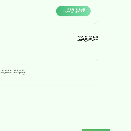
Alternative:
ކޮމެންޓް ފޮނުވާ
→
ކޮމެންޓްތައް
މިހާތަނަށް އެއްވެސް ކ