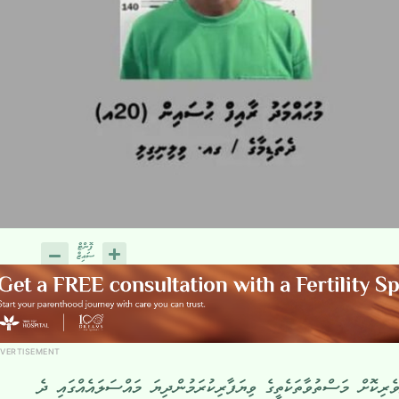
VERTISEMENT
ރިކޮށް މަސްތުވާތަކެތީގެ ވިޔަފާރިކުރަމުންދިޔަ މައްސަލައެއްގައި ދެ