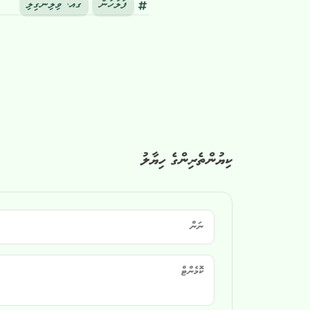
ފުލުހުން
ގއ. ވިލިނގިލި
ކިޔުންތެރިންގެ ހިޔާލު