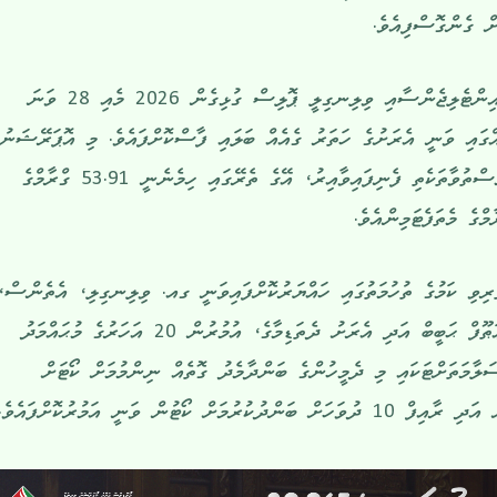
ށް ގެންގޮސްފިއެވެ.
ފުލުހުންގެ ކައުންޓަރ ނާކޮޓިކްސް އިންޓެލިޖެންސާއި ވިލިނގިލީ ޕޮލިސް ގުޅިގެން 2026 މެއި 28 ވަނަ
ައި ވަނީ އެރަށުގެ ހަތަރު ގެއެއް ބަލައި ފާސްކޮށްފައެވެ. މި އޮޕަރޭޝަނުގ
ތެރެއިން ޖުމްލަ 66.92 ގްރާމްގެ މަސްތުވާތަކެތި ފެނިފައިވާއިރު، އޭގެ ތެރޭގައި ހިމެނެނީ 53.91 ގްރާމްގެ
ރިވި ކަމުގެ ތުހުމަތުގައި ހައްޔަރުކޮށްފައިވަނީ ގއ. ވިލިނގިލި، އެތެންސް،
އުމުރުން 25 އަހަރުގެ މުޙައްމަދު ޢަޠޫފް ޙަބީބް އަދި އެރަށު ދެތަޑިމާގެ، އުމުރުން 20 އަހަރުގެ މުޙައްމަދު
ަލާމަތަށްޓަކައި މި ދެމީހުންގެ ބަންދާމެދު ގޮތެއް ނިންމުމަށް ކޯޓަށް