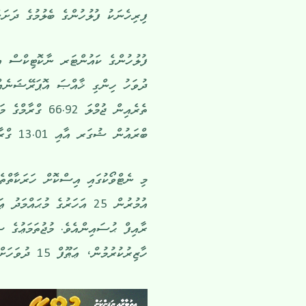
ފިރިހެނަކު ފުލުހުންގެ ބެލުމުގެ ދަށަ
ދުވަހު ހިންގި ޚާއްޞަ އޮޕަރޭޝަނެއްގ
ބްރައުން ޝުގަރ އާއި 13.01 ގްރާމްގެ މެތަފެޓަމިންއެވެ.
މި ނެޓްވޯކުގައި އިސްކޮށް ހަރަކާތްތެ
ރާއިފް ޙުސައިންއެވެ. މުޖުތަމަޢުގެ ސ
ހާޒިރުކުރުމުން، ޢަޠޫފް 15 ދުވަހަށް އަދި ރާއިފް 10 ދުވަހަށް ބަންދުކުރުމަށް ކޯޓުން ވަނީ އަމުރުކޮށްފައެވެ.