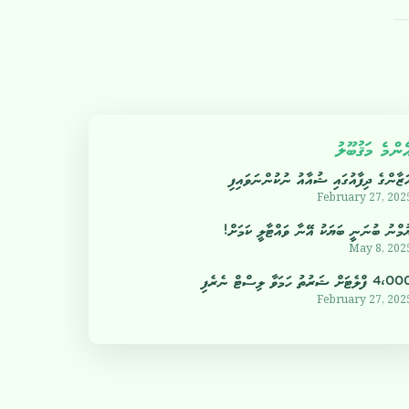
ެންމެ މަޤުބޫލު
ަޒާންގެ ދިފާއުގައި ޝުއާއު ނުކުންނަވައިފި
February 27, 202
ުމްނު ބުނަނީ ބަޔަކު އޭނާ ވައްޓާލީ ކަމަށް!
May 8, 202
4 ފްލެޓަށް ޝަރުތު ހަމަވާ ލިސްޓް ނެރެފި
February 27, 202