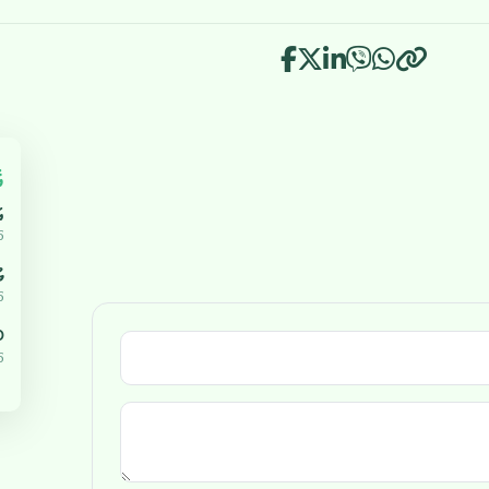
އ
އ
5
ޔ
5
،000
5