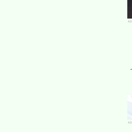
AD
AD