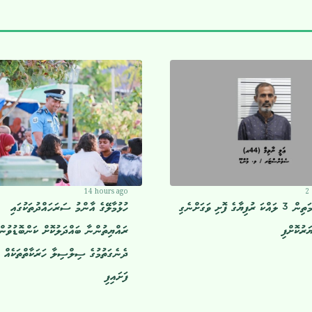
14 hours ago
2
މާލޭ ޖެޓީމަތިން 3 ލައްކަ ރުފިޔާގެ ފޮށި ވަގަށްނެގި
ހުޅުމާލޭގެ އާންމު ސަރަހައްދުތަކުގައި
ަރުކޮށްފި
ރައްޔިތުންނާ ބައްދަލުކޮށް ކަންބޮޑުވުން
ދެނެގަތުމުގެ ސިލްސިލާ ހަރަކާތްތަކެއް ފ
ފަށައިފި