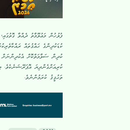
ފުލުހުން މަޢުލޫމާތު ދެއްވާ ގޮތުގައި
ކުޑަކުދިންގެ ޙައްޤުތައް ރައްކާތެރިކު
ކުދިން ސަލާމަތްކޮށް އެކުދިންނަށް ރ
ކުރިއަށްގެންދިޔަ އޮޕަރޭޝަނެކެވެ.
ތަޙުޤީޤު ކުރަމުންނެވެ.