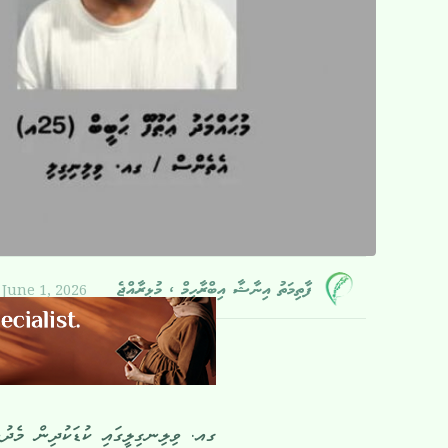
June 1, 2026
ފާތިމަތު އިނާޝާ އިބްރާހީމް ، މުޅިރާއްޖެ
ގއ. ވިލިނގިލީގައި ކުޑަކުދިން މެދުވެ