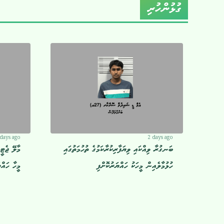
ގުޅުންހުރި
 days ago
2 days ago
ބަނގުރާ ވިއްކައި ވިޔަފާރިކުރާކަމުގެ ތުހުމަތުގައި
ހުޅުމާލެއިން މީހަކު ހައްޔަރުކޮށްފި
މީހާ ހައްޔ