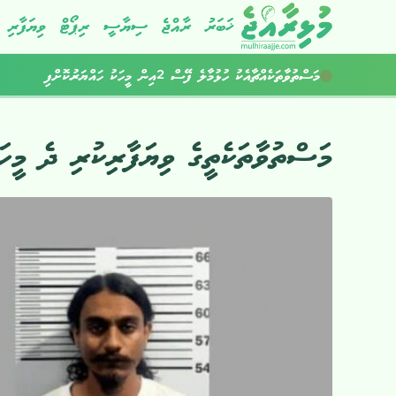
ޚަބަރު
ރާއްޖެ
ސިޔާސީ
ރިޕޯޓް
ވިޔަފާރި
މަސްތުވާތަކެއްޗާއެކު ހުޅުމާލެ ފޭސް 2އިން މީހަކު ހައްޔަރުކޮށްފި
މަސްތުވާތަކެތީގެ ވިޔަފާރިކުރި ދެ މީހ